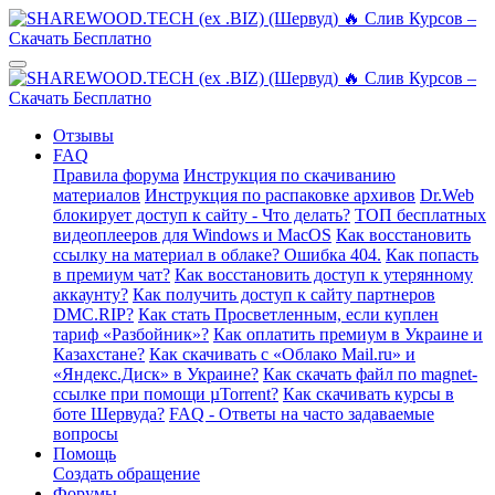
Отзывы
FAQ
Правила форума
Инструкция по скачиванию
материалов
Инструкция по распаковке архивов
Dr.Web
блокирует доступ к сайту - Что делать?
ТОП бесплатных
видеоплееров для Windows и MacOS
Как восстановить
ссылку на материал в облаке? Ошибка 404.
Как попасть
в премиум чат?
Как восстановить доступ к утерянному
аккаунту?
Как получить доступ к сайту партнеров
DMC.RIP?
Как стать Просветленным, если куплен
тариф «Разбойник»?
Как оплатить премиум в Украине и
Казахстане?
Как скачивать с «Облако Mail.ru» и
«Яндекс.Диск» в Украине?
Как скачать файл по magnet-
ссылке при помощи µTorrent?
Как скачивать курсы в
боте Шервуда?
FAQ - Ответы на часто задаваемые
вопросы
Помощь
Создать обращение
Форумы