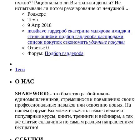
нужно?! Рационально ли Вы тратили деньги? Не
испытывали ли потом разочарование от ненужной...
Роджерc
Тема
9 Апр 2018
musthave
гардероб
екатерина малярова
имидж и
стиль
ошибки
подбор гардероба
распродажи
список покупок
сэкономить
удачные
покупки
Ответы: 0
Форум:
Подбор гардероба
Теги
О НАС
SHAREWOOD
- это братство разбойников-
единомышленников, стремящихся к повышению своих
профессиональных навыков или освоению новых. На
нашем форуме Вы можете скачать самые свежие и
популярные курсы, книги, тренинги и вебинары, а так
же слитые складчины по самым разным направлениям
бесплатно!
ССЫЛКИ