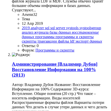
файлов журнала LDF и MDF. Службы обычно хранят
большие объемы информации в базах данных.
Существуют...
Arsenn32
Тема
12 Апр 2019
2019
analyzer
sql
sql server
systools
systoolsgroup
анализ журнала
базы
данных
восстановление
данных
программы
программы и скрипты
скрипты
транзакции
файлы ldf
экспорт
данных
Ответы: 0
Форум:
Программы и скрипты
Администрирование
[Владимир Дубов]
Восстановление Информации на 100%
(2013)
Автор: Владимир Дубов Название: Восстановление
Информации на 100% Содержание 3D-курса:
Вступление. Общие понятия (20 стр.) Что такое –
носитель информации. Виды носителей
Распространенные форматы файлов Варианты потери
данных Что делать в случае утери данных и чего делать