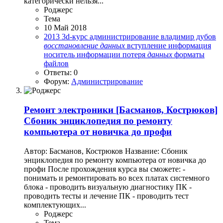
категорически нельзя...
Роджерc
Тема
10 Май 2018
2013
3d-курс
администрирование
владимир дубов
восстановление
данных
вступление
информация
носитель информации
потеря
данных
форматы
файлов
Ответы: 0
Форум:
Администрирование
Ремонт электроники
[Басманов, Кострюков]
Сбоник энциклопедия по ремонту
компьютера от новичка до профи
Автор: Басманов, Кострюков Название: Сбоник
энциклопедия по ремонту компьютера от новичка до
профи После прохождения курса вы сможете: -
понимать и ремонтировать во всех платах системного
блока - проводить визуальную диагностику ПК -
проводить тесты и лечение ПК - проводить тест
комплектующих...
Роджерc
Тема