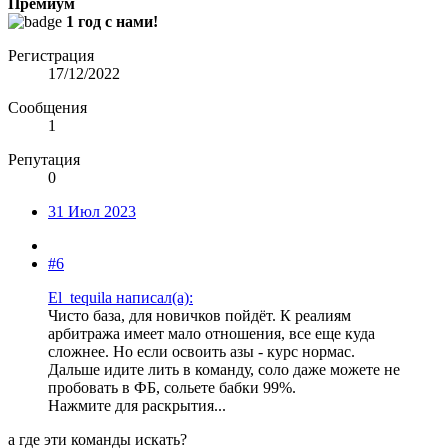
Премиум
1 год с нами!
Регистрация
17/12/2022
Сообщения
1
Репутация
0
31 Июл 2023
#6
El_tequila написал(а):
Чисто база, для новичков пойдёт. К реалиям
арбитража имеет мало отношения, все еще куда
сложнее. Но если освоить азы - курс нормас.
Дальше идите лить в команду, соло даже можете не
пробовать в ФБ, сольете бабки 99%.
Нажмите для раскрытия...
а где эти команды искать?