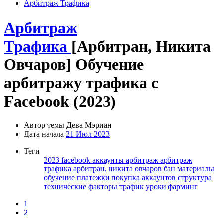
Арбитраж Трафика
Арбитраж
Трафика
[Арбитран, Никита
Овчаров] Обучение
арбитражу трафика с
Facebook (2023)
Автор темы
Дева Мэриан
Дата начала
21 Июл 2023
Теги
2023
facebook
аккаунты
арбитраж
арбитраж
трафика
арбитран, никита овчаров
бан
материалы
обучение
платежки
покупка аккаунтов
структура
технические факторы
трафик
уроки
фарминг
1
2