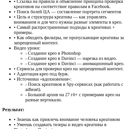
• Ссылка на правила и объяснение принципа проверки
креативов на соответствие правилам в Facebook.
• Поиск болей ЦА — составление портрета сегментов
• Цель и структрура креатива — как управлять
вниманием и для чего нужны разные элементы в крео.
• Самый распространенные подходы в креативах +
примеры.
• Как обходить фильтры, не пропускающие креативы за
запрещенный контент.
Видео уроки:
- Создание крео в Photoshop
- Создание крео в Davinci — нарезка из видео.
- Создание крео в Davinci — анимационный крео.
• Сервисы для проверки крео на запрещенный контент.
• Адаптация крео под бурж.
• Источники «вдохновения»:
- Поиск креативов в Spy-сервисах (как работать с
adheart).
- Большой архив на 27 гб+ с примерами крео на
разные вертикали.
Результат:
• Знаешь как привлечь внимание человека креативом
• Умеешь создавать тизеры и видео креативы в