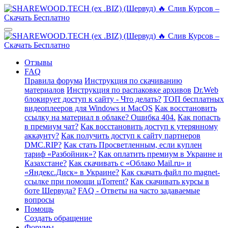
Отзывы
FAQ
Правила форума
Инструкция по скачиванию
материалов
Инструкция по распаковке архивов
Dr.Web
блокирует доступ к сайту - Что делать?
ТОП бесплатных
видеоплееров для Windows и MacOS
Как восстановить
ссылку на материал в облаке? Ошибка 404.
Как попасть
в премиум чат?
Как восстановить доступ к утерянному
аккаунту?
Как получить доступ к сайту партнеров
DMC.RIP?
Как стать Просветленным, если куплен
тариф «Разбойник»?
Как оплатить премиум в Украине и
Казахстане?
Как скачивать с «Облако Mail.ru» и
«Яндекс.Диск» в Украине?
Как скачать файл по magnet-
ссылке при помощи µTorrent?
Как скачивать курсы в
боте Шервуда?
FAQ - Ответы на часто задаваемые
вопросы
Помощь
Создать обращение
Форумы