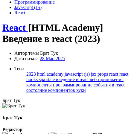
Программирование
Javascript (JS)
React
React
[HTML Academy]
Введение в react (2023)
Автор темы
Брат Тук
Дата начала
28 Мар 2025
Теги
2023
html academy
javascript (js)
jsx
props
react
react
hooks
spa
state
введение в react
веб-приложения
компоненты
программирование
события в react
состояние компонентов
хуки
Брат Тук
Брат Тук
Редактор