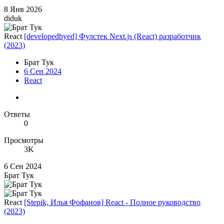
8 Янв 2026
diduk
React
[developedbyed] Фулстек Next.js (React) разработчик
(2023)
Брат Тук
6 Сен 2024
React
Ответы
0
Просмотры
3K
6 Сен 2024
Брат Тук
React
[Stepik, Илья Фофанов] React - Полное руководство
(2023)