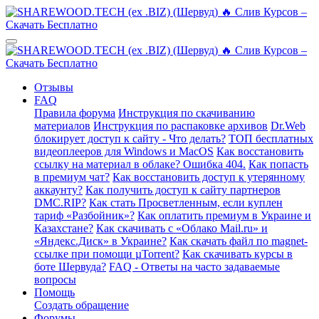
Отзывы
FAQ
Правила форума
Инструкция по скачиванию
материалов
Инструкция по распаковке архивов
Dr.Web
блокирует доступ к сайту - Что делать?
ТОП бесплатных
видеоплееров для Windows и MacOS
Как восстановить
ссылку на материал в облаке? Ошибка 404.
Как попасть
в премиум чат?
Как восстановить доступ к утерянному
аккаунту?
Как получить доступ к сайту партнеров
DMC.RIP?
Как стать Просветленным, если куплен
тариф «Разбойник»?
Как оплатить премиум в Украине и
Казахстане?
Как скачивать с «Облако Mail.ru» и
«Яндекс.Диск» в Украине?
Как скачать файл по magnet-
ссылке при помощи µTorrent?
Как скачивать курсы в
боте Шервуда?
FAQ - Ответы на часто задаваемые
вопросы
Помощь
Создать обращение
Форумы