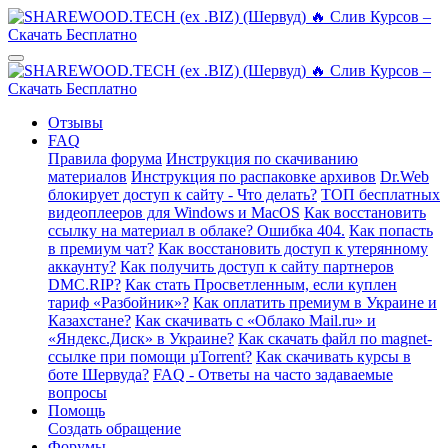
Отзывы
FAQ
Правила форума
Инструкция по скачиванию
материалов
Инструкция по распаковке архивов
Dr.Web
блокирует доступ к сайту - Что делать?
ТОП бесплатных
видеоплееров для Windows и MacOS
Как восстановить
ссылку на материал в облаке? Ошибка 404.
Как попасть
в премиум чат?
Как восстановить доступ к утерянному
аккаунту?
Как получить доступ к сайту партнеров
DMC.RIP?
Как стать Просветленным, если куплен
тариф «Разбойник»?
Как оплатить премиум в Украине и
Казахстане?
Как скачивать с «Облако Mail.ru» и
«Яндекс.Диск» в Украине?
Как скачать файл по magnet-
ссылке при помощи µTorrent?
Как скачивать курсы в
боте Шервуда?
FAQ - Ответы на часто задаваемые
вопросы
Помощь
Создать обращение
Форумы