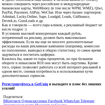
можно совершить через российские и международные
банковские карты, WebMoney (в том числе WPM, WMZ), Qiwi,
PayPal, Payoneer, AliPay, WeChat. Или через баланс партнеров:
Admitad, Lucky.Online, Sape, Leadgid, Leads, Gidfinance,
Devtek.io, GuruLeads и др.
Как и говорили — всего пара кликов, а рекламный бюджет не
кисло подрос :)
В условиях высокой конкуренции каждый рубль,
потраченный на рекламу, должен быть максимально
эффективным. Если вы еще не вносите дополнительные
расходы на ваши рекламные кампании (например, комиссии
на пополнение, выводы) в общую статистику, то самое время
задуматься и посчитать циферки.
Казалось бы, какие-то пары процентов, но при большом
обороте и невысоком ROI они могут быть ощутимы. Кроме
того, сервис позволяет работать со всей интернет-рекламой в
одном месте, снимая потребность в использовании кучи
дополнительных сервисов.
Регистрируйтесь в GetUniq
и выходите в плюс без лишних
усилий!
Поделиться:
ВКонтакте
Одноклассники
Facebook
WhatsApp
Telegram