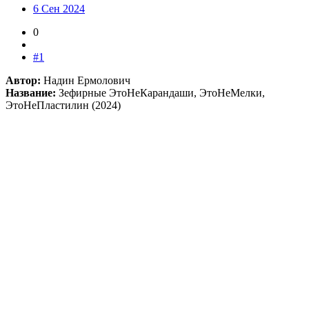
6 Сен 2024
0
#1
Автор:
Надин Ермолович
Название:
Зефирные ЭтоНеКарандаши, ЭтоНеМелки,
ЭтоНеПластилин (2024)