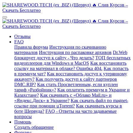
Отзывы
FAQ
Правила форума
Инструкция по скачиванию
материалов
Инструкция по распаковке архивов
Dr.Web
блокирует доступ к сайту - Что делать?
ТОП бесплатных
видеоплееров для Windows и MacOS
Как восстановить
ссылку на материал в облаке? Ошибка 404.
Как попасть
в премиум чат?
Как восстановить доступ к утерянному
аккаунту?
Как получить доступ к сайту партнеров
DMC.RIP?
Как стать Просветленным, если куплен
тариф «Разбойник»?
Как оплатить премиум в Украине и
Казахстане?
Как скачивать с «Облако Mail.ru» и
«Яндекс.Диск» в Украине?
Как скачать файл по magnet-
ссылке при помощи µTorrent?
Как скачивать курсы в
боте Шервуда?
FAQ - Ответы на часто задаваемые
вопросы
Помощь
Создать обращение
Форумы