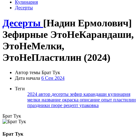
Кулинария
Десерты
Десерты
[Надин Ермолович]
Зефирные ЭтоНеКарандаши,
ЭтоНеМелки,
ЭтоНеПластилин (2024)
Автор темы
Брат Тук
Дата начала
6 Сен 2024
Теги
2024
автор
десерты
зефир
карандаши
кулинария
мелки
название
окраска
описание
опыт
пластилин
праздники
пюре
рецепт
упаковка
Брат Тук
Брат Тук