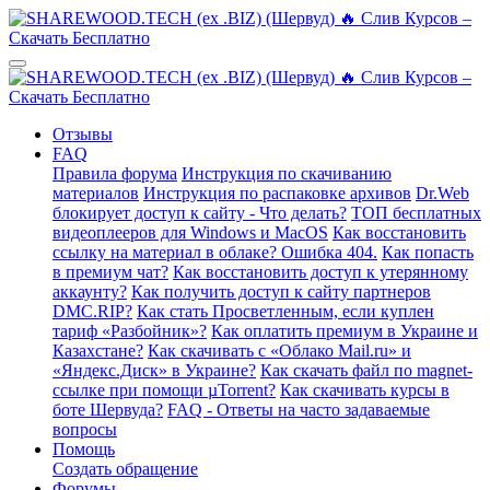
Отзывы
FAQ
Правила форума
Инструкция по скачиванию
материалов
Инструкция по распаковке архивов
Dr.Web
блокирует доступ к сайту - Что делать?
ТОП бесплатных
видеоплееров для Windows и MacOS
Как восстановить
ссылку на материал в облаке? Ошибка 404.
Как попасть
в премиум чат?
Как восстановить доступ к утерянному
аккаунту?
Как получить доступ к сайту партнеров
DMC.RIP?
Как стать Просветленным, если куплен
тариф «Разбойник»?
Как оплатить премиум в Украине и
Казахстане?
Как скачивать с «Облако Mail.ru» и
«Яндекс.Диск» в Украине?
Как скачать файл по magnet-
ссылке при помощи µTorrent?
Как скачивать курсы в
боте Шервуда?
FAQ - Ответы на часто задаваемые
вопросы
Помощь
Создать обращение
Форумы