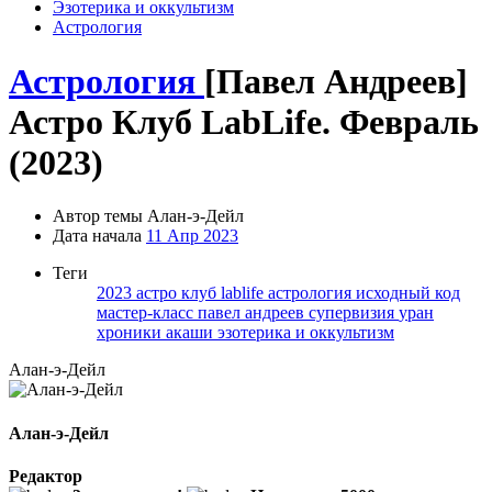
Эзотерика и оккультизм
Астрология
Астрология
[Павел Андреев]
Астро Клуб LabLife. Февраль
(2023)
Автор темы
Алан-э-Дейл
Дата начала
11 Апр 2023
Теги
2023
астро клуб lablife
астрология
исходный код
мастер-класс
павел андреев
супервизия
уран
хроники акаши
эзотерика и оккультизм
Алан-э-Дейл
Алан-э-Дейл
Редактор