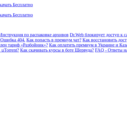
Инструкция по распаковке архивов
Dr.Web блокирует доступ к са
 Ошибка 404.
Как попасть в премиум чат?
Как восстановить дост
плен тариф «Разбойник»?
Как оплатить премиум в Украине и Каз
 µTorrent?
Как скачивать курсы в боте Шервуда?
FAQ - Ответы н