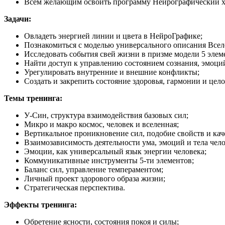
Всем желающим освоить программу Нейрографический хи
Задачи:
Овладеть энергией линии и цвета в НейроГрафике;
Познакомиться с моделью универсального описания Всел
Исследовать события свей жизни в призме модели 5 элем
Найти доступ к управлению состоянием сознания, эмоций
Урегулировать внутренние и внешние конфликты;
Создать и закрепить состояние здоровья, гармонии и цело
Темы тренинга:
У-Син, структура взаимодействия базовых сил;
Микро и макро космос, человек и вселенная;
Вертикальное проникновение сил, подобие свойств и кач
Взаимозависимость деятельности ума, эмоций и тела чело
Эмоции, как универсальный язык энергии человека;
Коммуникативные инструменты 5-ти элементов;
Баланс сил, управление темпераментом;
Личный проект здорового образа жизни;
Стратегическая перспектива.
Эффекты тренинга:
Обретение ясности, состояния покоя и силы;