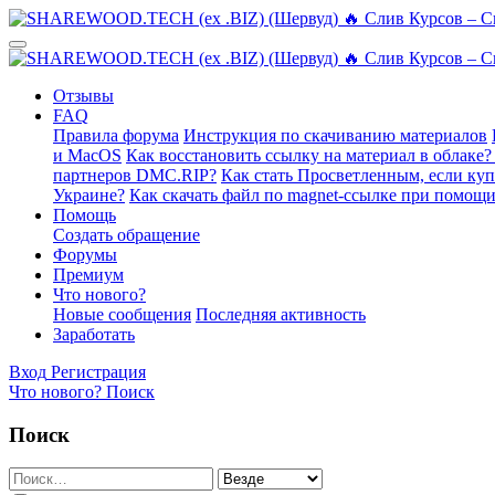
Отзывы
FAQ
Правила форума
Инструкция по скачиванию материалов
и MacOS
Как восстановить ссылку на материал в облаке?
партнеров DMC.RIP?
Как стать Просветленным, если ку
Украине?
Как скачать файл по magnet-ссылке при помощи
Помощь
Создать обращение
Форумы
Премиум
Что нового?
Новые сообщения
Последняя активность
Заработать
Вход
Регистрация
Что нового?
Поиск
Поиск