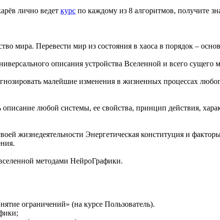
карёв лично ведет
курс
по каждому из 8 алгоритмов, получите зн
ство мира. Перевести мир из состояния в хаоса в порядок – осно
ниверсального описания устройства Вселенной и всего сущего м
гнозировать малейшие изменения в жизненных процессах любого
 описание любой системы, ее свойства, принцип действия, хар
 своей жизнедеятельности Энергетическая конституция и фактор
ния.
 вселенной методами НейроГрафики.
тие ограничений» (на курсе Пользователь).
фики;