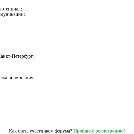
потенциал;
ммуникации;
анкт-Петербург).
ном поле знания
Как стать участником форума?
Пройдите регистрацию!