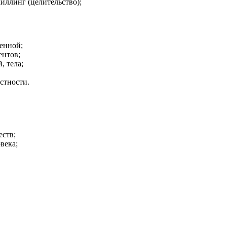
ллинг (целительство);
енной;
ентов;
, тела;
стности.
еств;
века;