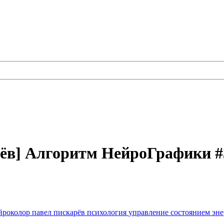
ёв] Алгоритм НейроГрафики #
йроколор
павел пискарёв
психология
управление состоянием
эне