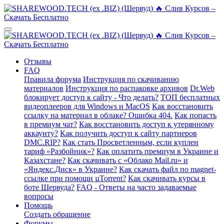
Отзывы
FAQ
Правила форума
Инструкция по скачиванию
материалов
Инструкция по распаковке архивов
Dr.Web
блокирует доступ к сайту - Что делать?
ТОП бесплатных
видеоплееров для Windows и MacOS
Как восстановить
ссылку на материал в облаке? Ошибка 404.
Как попасть
в премиум чат?
Как восстановить доступ к утерянному
аккаунту?
Как получить доступ к сайту партнеров
DMC.RIP?
Как стать Просветленным, если куплен
тариф «Разбойник»?
Как оплатить премиум в Украине и
Казахстане?
Как скачивать с «Облако Mail.ru» и
«Яндекс.Диск» в Украине?
Как скачать файл по magnet-
ссылке при помощи µTorrent?
Как скачивать курсы в
боте Шервуда?
FAQ - Ответы на часто задаваемые
вопросы
Помощь
Создать обращение
Форумы