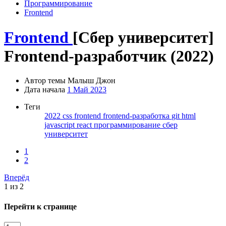
Программирование
Frontend
Frontend
[Сбер университет]
Frontend-разработчик (2022)
Автор темы
Малыш Джон
Дата начала
1 Май 2023
Теги
2022
css
frontend
frontend-разработка
git
html
javascript
react
программирование
сбер
университет
1
2
Вперёд
1 из 2
Перейти к странице