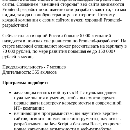
сайты. Созданием “внешней стороны” веб-сайта занимаются
Frontend-разработчики: именно они разрабатывают то, что мы
видим, заходя на любую страницу в интернете. Поэтому
каждой компании с своим сайтом нужен хороший Frontend-
разработчик!
Сейчас только в одной России больше 6 000 компаний
находятся в поисках специалистов по Frontend-разработке! На
старте молодой специалист может рассчитывать на зарплату в
70 000 рублей, по мере развития повышая ее до 150 000+
рублей в месяц.
Продолжительность - 7 месяцев
Длительность: 355 ак.часов
Программа подойдет:
желающим начать свой путь в ИТ с нуля: мы дадим
нужные знания и умения, чтобы вы смогли сделать
первые шаги навстречу карьере мечты в современной
ИТ- компании;
начинающим программистам: вы научитесь верстке
сайтов, освоите популярные инструменты, научитесь
разрабатывать на JavaScript и базовом React, откроете
новые карьерные возможности в web-разработке.