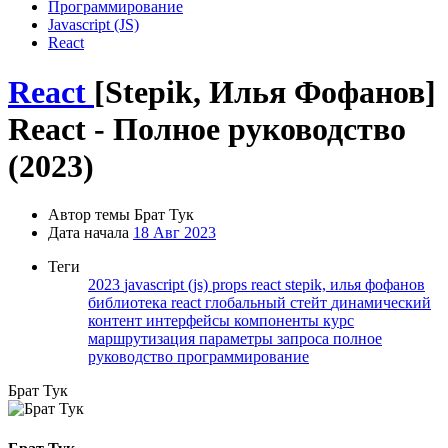
Программирование
Javascript (JS)
React
React
[Stepik, Илья Фофанов]
React - Полное руководство
(2023)
Автор темы
Брат Тук
Дата начала
18 Авг 2023
Теги
2023
javascript (js)
props
react
stepik, илья фофанов
библиотека react
глобальный стейт
динамический
контент
интерфейсы
компоненты
курс
маршрутизация
параметры запроса
полное
руководство
программирование
Брат Тук