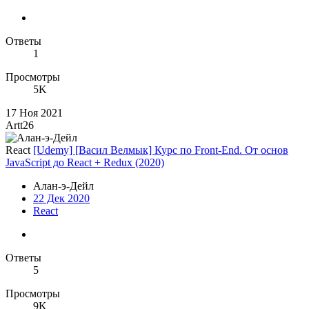
Ответы
1
Просмотры
5K
17 Ноя 2021
Artt26
React
[Udemy] [Васил Велмык] Курс по Front-End. От основ
JavaScript до React + Redux (2020)
Алан-э-Дейл
22 Дек 2020
React
Ответы
5
Просмотры
9K