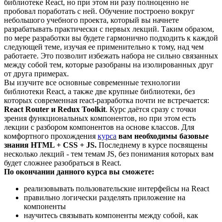
библиотеке React, но при этом ни разу полноценно не
пробовал поработать с ней. Обучение построено вокруг
небольшого учебного проекта, который вы начнете
разрабатывать практически с первых лекций. Таким образом,
по мере разработки вы будете гармонично подходить к каждой
следующей теме, изучая ее применительно к тому, над чем
работаете. Это позволит избежать набора не сильно связанных
между собой тем, которые разобраны на изолированных друг
от друга примерах.
Вы изучите все основные современные технологии
библиотеки React, а также две крупные библиотеки, без
которых современная react-разработка почти не встречается:
React Router и Redux Toolkit
. Курс даётся сразу с точки
зрения функциональных компонентов, но при этом есть
лекции с разбором компонентов на основе классов. Для
комфортного прохождения
курса
вам необходимы базовые
знания HTML + CSS + JS.
Последнему в курсе посвящены
несколько лекций - тем темам JS, без понимания которых вам
будет сложнее разобраться в React.
По окончании данного курса вы сможете:
реализовывать пользовательские интерфейсы на React
правильно логически разделять приложение на
компоненты
научитесь связывать компоненты между собой, как