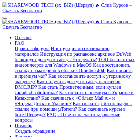
Отзывы
FAQ
Правила форума
Инструкция по скачиванию
материалов
Инструкция по распаковке архивов
Dr.Web
блокирует доступ к сайту - Что делать?
ТОП бесплатных
видеоплееров для Windows и MacOS
Как восстановить
ссылку на материал в облаке? Ошибка 404.
Как попасть
в премиум чат?
Как восстановить доступ к утерянному
аккаунту?
Как получить доступ к сайту партнеров
DMC.RIP?
Как стать Просветленным, если куплен
тариф «Разбойник»?
Как оплатить премиум в Украине и
Казахстане?
Как скачивать с «Облако Mail.ru» и
«Яндекс.Диск» в Украине?
Как скачать файл по magnet-
ссылке при помощи µTorrent?
Как скачивать курсы в
боте Шервуда?
FAQ - Ответы на часто задаваемые
вопросы
Помощь
Создать обращение
Форумы