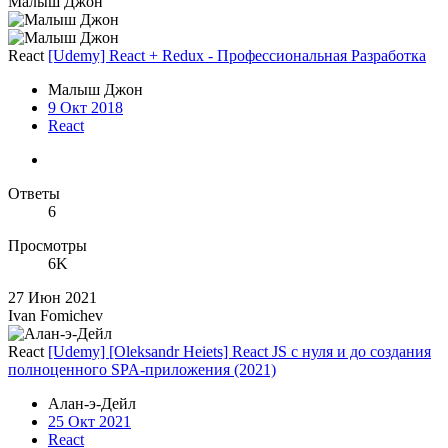
Малыш Джон
React
[Udemy] React + Redux - Профессиональная Разработка
Малыш Джон
9 Окт 2018
React
Ответы
6
Просмотры
6K
27 Июн 2021
Ivan Fomichev
React
[Udemy] [Oleksandr Heiets] React JS с нуля и до создания
полноценного SPA-приложения (2021)
Алан-э-Дейл
25 Окт 2021
React