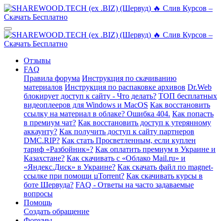
Отзывы
FAQ
Правила форума
Инструкция по скачиванию
материалов
Инструкция по распаковке архивов
Dr.Web
блокирует доступ к сайту - Что делать?
ТОП бесплатных
видеоплееров для Windows и MacOS
Как восстановить
ссылку на материал в облаке? Ошибка 404.
Как попасть
в премиум чат?
Как восстановить доступ к утерянному
аккаунту?
Как получить доступ к сайту партнеров
DMC.RIP?
Как стать Просветленным, если куплен
тариф «Разбойник»?
Как оплатить премиум в Украине и
Казахстане?
Как скачивать с «Облако Mail.ru» и
«Яндекс.Диск» в Украине?
Как скачать файл по magnet-
ссылке при помощи µTorrent?
Как скачивать курсы в
боте Шервуда?
FAQ - Ответы на часто задаваемые
вопросы
Помощь
Создать обращение
Форумы