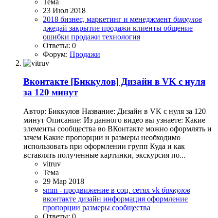
Тема
23 Июл 2018
2018
бизнес, маркетинг и менеджмент
биккулов
джедай
закрытие продажи
клиенты
общение
ошибки
продажи
технология
Ответы: 0
Форум:
Продажи
Вконтакте
[Биккулов] Дизайн в VK с нуля
за 120 минут
Автор: Биккулов Название: Дизайн в VK с нуля за 120
минут Описание: Из данного видео вы узнаете: Какие
элементы сообщества во ВКонтакте можно оформлять и
зачем Какие пропорции и размеры необходимо
использовать при оформлении групп Куда и как
вставлять полученные картинки, экскурсия по...
vitruv
Тема
29 Мар 2018
smm - продвижение в соц. сетях
vk
биккулов
вконтакте
дизайн
информация
оформление
пропорции
размеры
сообщества
Ответы: 0