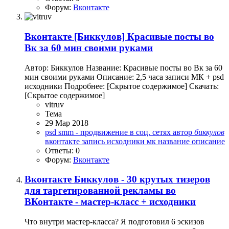
Форум:
Вконтакте
Вконтакте
[Биккулов] Красивые посты во
Вк за 60 мин своими руками
Автор: Биккулов Название: Красивые посты во Вк за 60
мин своими руками Описание: 2,5 часа записи МК + psd
исходники Подробнее: [Скрытое содержимое] Скачать:
[Скрытое содержимое]
vitruv
Тема
29 Мар 2018
psd
smm - продвижение в соц. сетях
автор
биккулов
вконтакте
запись
исходники
мк
название
описание
Ответы: 0
Форум:
Вконтакте
Вконтакте
Биккулов - 30 крутых тизеров
для таргетированной рекламы во
ВКонтакте - мастер-класс + исходники
Что внутри мастер-класса? Я подготовил 6 эскизов