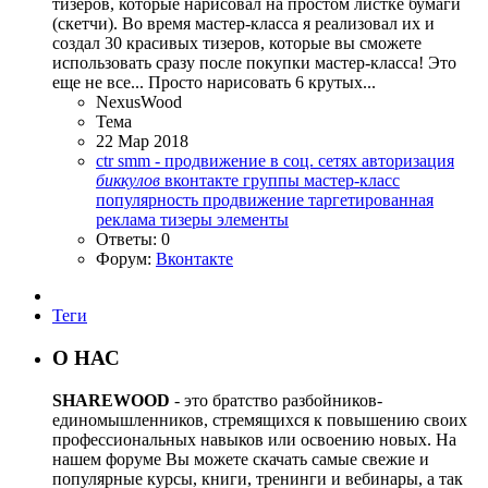
тизеров, которые нарисовал на простом листке бумаги
(скетчи). Во время мастер-класса я реализовал их и
создал 30 красивых тизеров, которые вы сможете
использовать сразу после покупки мастер-класса! Это
еще не все... Просто нарисовать 6 крутых...
NexusWood
Тема
22 Мар 2018
ctr
smm - продвижение в соц. сетях
авторизация
биккулов
вконтакте
группы
мастер-класс
популярность
продвижение
таргетированная
реклама
тизеры
элементы
Ответы: 0
Форум:
Вконтакте
Теги
О НАС
SHAREWOOD
- это братство разбойников-
единомышленников, стремящихся к повышению своих
профессиональных навыков или освоению новых. На
нашем форуме Вы можете скачать самые свежие и
популярные курсы, книги, тренинги и вебинары, а так