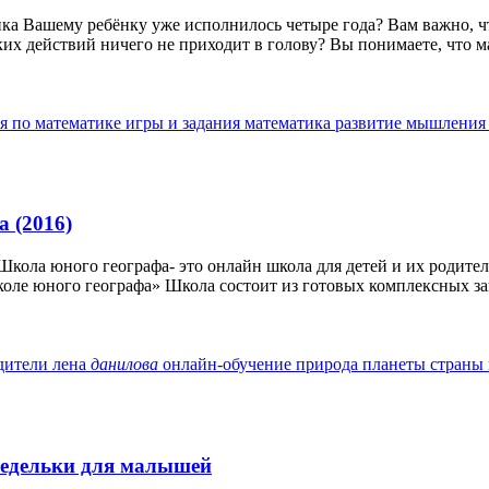
а Вашему ребёнку уже исполнилось четыре года? Вам важно, что
их действий ничего не приходит в голову? Вы понимаете, что ма
ия по математике
игры и задания
математика
развитие мышлени
 (2016)
кола юного географа- это онлайн школа для детей и их родител
коле юного географа» Школа состоит из готовых комплексных зан
одители
лена
данилова
онлайн-обучение
природа планеты
страны
недельки для малышей