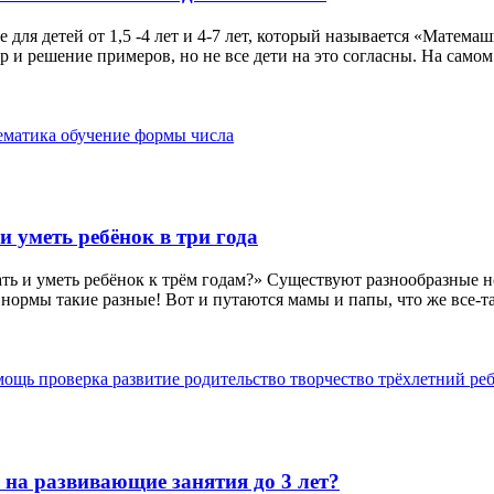
 для детей от 1,5 -4 лет и 4-7 лет, который называется «Мате
 и решение примеров, но не все дети на это согласны. На самом д
ематика
обучение
формы
числа
и уметь ребёнок в три года
ть и уметь ребёнок к трём годам?» Существуют разнообразные 
 нормы такие разные! Вот и путаются мамы и папы, что же все-та
мощь
проверка
развитие
родительство
творчество
трёхлетний ре
 на развивающие занятия до 3 лет?