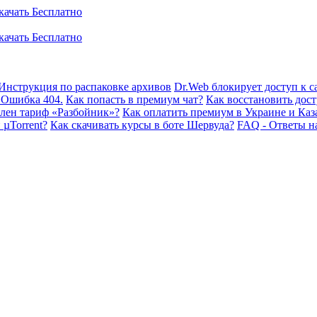
Инструкция по распаковке архивов
Dr.Web блокирует доступ к са
 Ошибка 404.
Как попасть в премиум чат?
Как восстановить дост
плен тариф «Разбойник»?
Как оплатить премиум в Украине и Каз
 µTorrent?
Как скачивать курсы в боте Шервуда?
FAQ - Ответы н