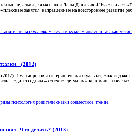
лезные недельки для малышей Лены Даниловой Что отличает «П
омплексные занятия, направленные на всестороннее развитие реб
е занятия
лена
данилова
математическое мышление
мелкая мото
казки - (2012)
(2012) Тема капризов и истерик очень актуальная, можно даже 
ризисы один за одним – конечно, детям нужна помощь взрослых, 
призы
психология
родители
сказки
совместное чтение
о ноет. Что делать? (2013)