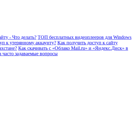
йту - Что делать?
ТОП бесплатных видеоплееров для Windows
уп к утерянному аккаунту?
Как получить доступ к сайту
ахстане?
Как скачивать с «Облако Mail.ru» и «Яндекс.Диск» в
а часто задаваемые вопросы