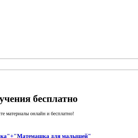
бучения бесплатно
йте материалы онлайн и бесплатно!
шка"+"Матемашка для малышей"