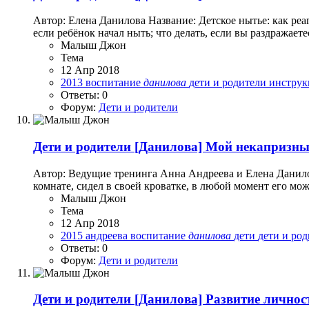
Автор: Елена Данилова Название: Детское нытье: как реа
если ребёнок начал ныть; что делать, если вы раздражаете
Малыш Джон
Тема
12 Апр 2018
2013
воспитание
данилова
дети и родители
инстру
Ответы: 0
Форум:
Дети и родители
Дети и родители
[Данилова] Мой некапризный
Автор: Ведущие тренинга Анна Андреева и Елена Данил
комнате, сидел в своей кроватке, в любой момент его мо
Малыш Джон
Тема
12 Апр 2018
2015
андреева
воспитание
данилова
дети
дети и ро
Ответы: 0
Форум:
Дети и родители
Дети и родители
[Данилова] Развитие личност