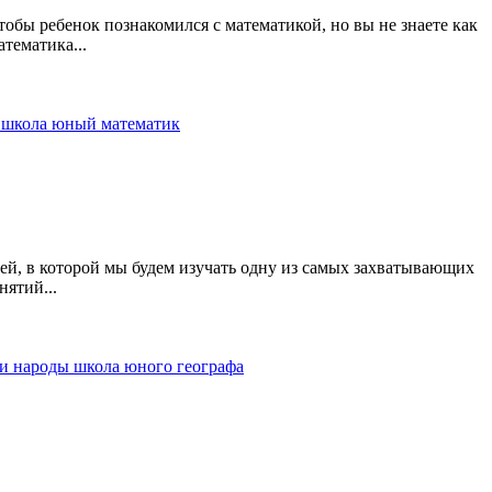
бы ребенок познакомился с математикой, но вы не знаете как
тематика...
я
школа
юный математик
ей, в которой мы будем изучать одну из самых захватывающих
ятий...
 и народы
школа юного географа