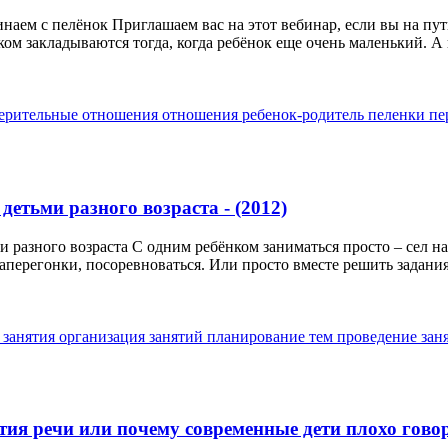
инаем с пелёнок Приглашаем вас на этот вебинар, если вы на п
м закладываются тогда, когда ребёнок еще очень маленький. А в
ерительные отношения
отношения ребенок-родитель
пеленки
пе
детьми разного возраста - (2012)
и разного возраста С одним ребёнком заниматься просто – сел н
перегонки, посоревноваться. Или просто вместе решить задания.
 занятия
организация занятий
планирование тем
проведение зан
ия речи или почему современные дети плохо говоря