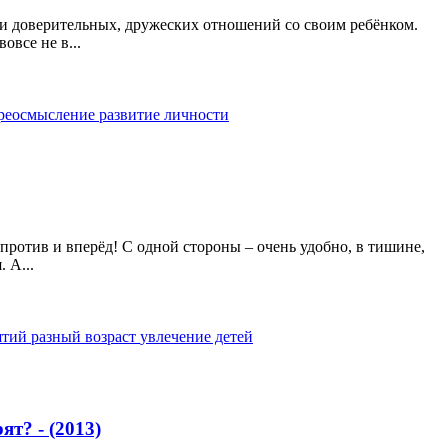
ути доверительных, дружеских отношений со своим ребёнком.
овсе не в...
реосмысление
развитие личности
апротив и вперёд! С одной стороны – очень удобно, в тишине,
 А...
ятий
разный возраст
увлечение детей
т? - (2013)