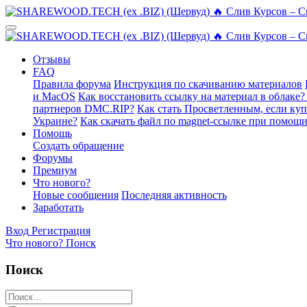
Отзывы
FAQ
Правила форума
Инструкция по скачиванию материалов
и MacOS
Как восстановить ссылку на материал в облаке?
партнеров DMC.RIP?
Как стать Просветленным, если ку
Украине?
Как скачать файл по magnet-ссылке при помощи
Помощь
Создать обращение
Форумы
Премиум
Что нового?
Новые сообщения
Последняя активность
Заработать
Вход
Регистрация
Что нового?
Поиск
Поиск