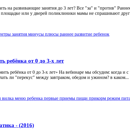
ть на развивающие занятия до 3 лет? Все "за" и "против" Ранне
й площадке или у дверей поликлиники мамы не спрашивают друг у
центры
занятия
минусы
плюсы
раннее развитие
ребенок
ь ребёнка от 0 до 3-х лет
ть ребёнка от 0 до 3-х лет» На вебинаре мы обсудим: когда и с 
лать ли "перекус" между завтраком, обедом и ужином? в каком...
и вилка
меню ребенка
первые приемы пищи
прикорм
режим пит
тика - (2016)