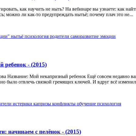
гировать, как научить не ныть? На вебинаре вы узнаете: как най
сь; можно ли как-то предупреждать нытьё; почему плач это не...
кции"
нытьё
психология
родители
саморазвитие
эмоции
 ребенок - (2015)
ова Название: Мой некапризный ребенок Ещё совсем недавно 
жно было отвлечь связкой гремящих ключей. И вдруг всё изменил
дители
истерики
капризы
конфликты
обучение
психология
и: начинаем с пелёнок - (2015)