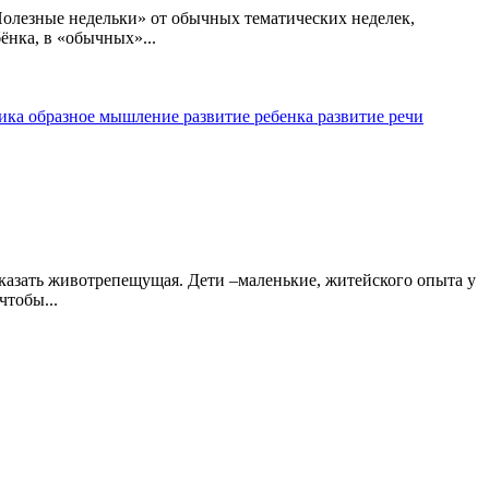
олезные недельки» от обычных тематических неделек,
ёнка, в «обычных»...
рика
образное мышление
развитие ребенка
развитие речи
сказать животрепещущая. Дети –маленькие, житейского опыта у
чтобы...