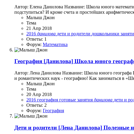
Автор: Елена Данилова Название: Школа юного математик
подступиться? И кроме счета и простейших арифметическ
Малыш Джон
Тема
21 Апр 2018
2016
данилова
дети и родители
дошкольники
занят
Ответы: 1
Форум:
Математика
География
[Данилова] Школа юного географа
Автор: Лена Данилова Название: Школа юного географа Ш
и романтических наук - географию! Как заниматься в «Ш
Малыш Джон
Тема
20 Апр 2018
2016
география
готовые занятия
данилова
дети и р
Ответы: 2
Форум:
География
Дети и родители
[Лена Данилова] Полезные 