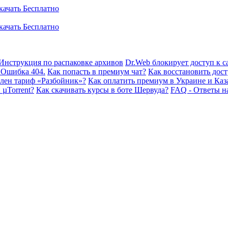
Инструкция по распаковке архивов
Dr.Web блокирует доступ к са
 Ошибка 404.
Как попасть в премиум чат?
Как восстановить дост
плен тариф «Разбойник»?
Как оплатить премиум в Украине и Каз
 µTorrent?
Как скачивать курсы в боте Шервуда?
FAQ - Ответы н