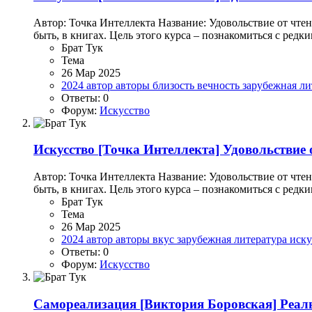
Автор: Точка Интеллекта Название: Удовольствие от чтени
быть, в книгах. Цель этого курса – познакомиться с ред
Брат Тук
Тема
26 Мар 2025
2024
автор
авторы
близость
вечность
зарубежная л
Ответы: 0
Форум:
Искусство
Искусство
[Точка Интеллекта] Удовольствие о
Автор: Точка Интеллекта Название: Удовольствие от чтени
быть, в книгах. Цель этого курса – познакомиться с ред
Брат Тук
Тема
26 Мар 2025
2024
автор
авторы
вкус
зарубежная литература
иск
Ответы: 0
Форум:
Искусство
Самореализация
[Виктория Боровская] Реал