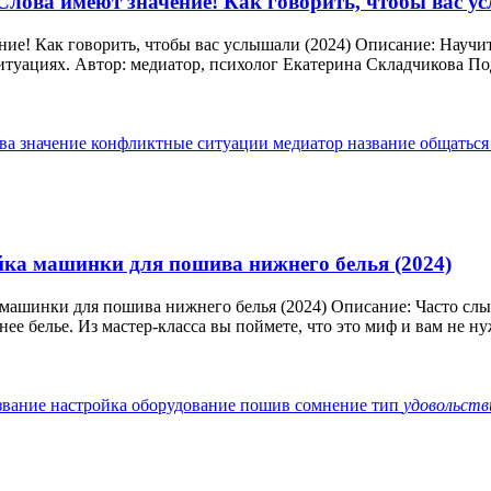
лова имеют значение! Как говорить, чтобы вас у
ие! Как говорить, чтобы вас услышали (2024) Описание: Научит
туациях. Автор: медиатор, психолог Екатерина Складчикова Под
ова
значение
конфликтные ситуации
медиатор
название
общатьс
ка машинки для пошива нижнего белья (2024)
ашинки для пошива нижнего белья (2024) Описание: Часто слышу
 белье. Из мастер-класса вы поймете, что это миф и вам не ну
звание
настройка
оборудование
пошив
сомнение
тип
удовольств