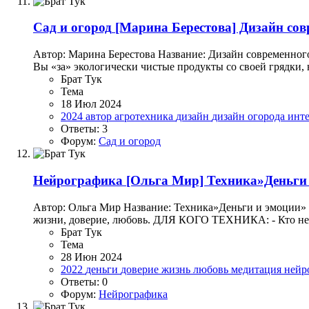
Сад и огород
[Марина Берестова] Дизайн сов
Автор: Марина Берестова Название: Дизайн современного
Вы «за» экологически чистые продукты со своей грядки, н
Брат Тук
Тема
18 Июл 2024
2024
автор
агротехника
дизайн
дизайн огорода
инт
Ответы: 3
Форум:
Сад и огород
Нейрографика
[Ольга Мир] Техника»Деньги 
Автор: Ольга Мир Название: Техника»Деньги и эмоции» (
жизни, доверие, любовь. ДЛЯ КОГО ТЕХНИКА: - Кто не дов
Брат Тук
Тема
28 Июн 2024
2022
деньги
доверие
жизнь
любовь
медитация
нейр
Ответы: 0
Форум:
Нейрографика