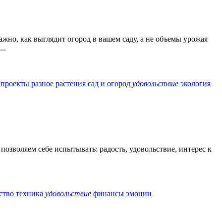
жно, как выглядит огород в вашем саду, а не объемы урожая
..
д
проекты
разное
растения
сад и огород
удовольствие
экология
озволяем себе испытывать: радость, удовольствие, интерес к
ство
техника
удовольствие
финансы
эмоции