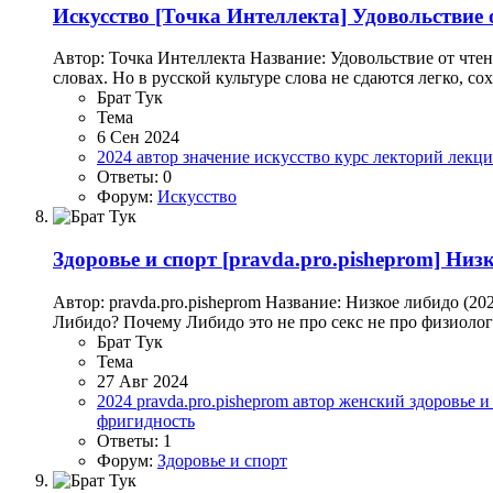
Искусство
[Точка Интеллекта] Удовольствие о
Автор: Точка Интеллекта Название: Удовольствие от чтени
словах. Но в русской культуре слова не сдаются легко, со
Брат Тук
Тема
6 Сен 2024
2024
автор
значение
искусство
курс
лекторий
лекц
Ответы: 0
Форум:
Искусство
Здоровье и спорт
[pravda.pro.pisheprom] Низк
Автор: pravda.pro.pisheprom Название: Низкое либидо (2
Либидо? Почему Либидо это не про секс не про физиолог
Брат Тук
Тема
27 Авг 2024
2024
pravda.pro.pisheprom
автор
женский
здоровье и
фригидность
Ответы: 1
Форум:
Здоровье и спорт