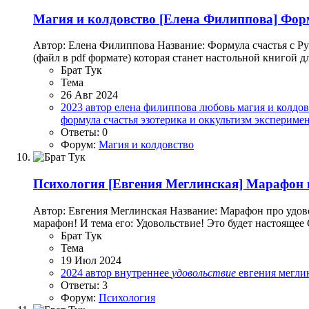
Магия и колдовство
[Елена Филиппова] Форм
Автор: Елена Филиппова Название: Формула счастья с Р
(файл в pdf формате) которая станет настольной книгой 
Брат Тук
Тема
26 Авг 2024
2023
автор
елена филиппова
любовь
магия и колдо
формула счастья
эзотерика и оккультизм
экспериме
Ответы: 0
Форум:
Магия и колдовство
Психология
[Евгения Меглинская] Марафон п
Автор: Евгения Меглинская Название: Марафон про удов
марафон! И тема его: Удовольствие! Это будет настоящее
Брат Тук
Тема
19 Июл 2024
2024
автор
внутреннее
удовольствие
евгения мегли
Ответы: 3
Форум:
Психология