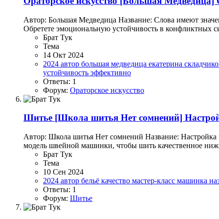
Ораторское искусство
[Большая Медведица] С
Автор: Большая Медведица Название: Слова имеют значен
Обретете эмоциональную устойчивость в конфликтных си
Брат Тук
Тема
14 Окт 2024
2024
автор
большая медведица
екатерина складчик
устойчивость
эффективно
Ответы: 1
Форум:
Ораторское искусство
Шитье
[Школа шитья Нет сомнений] Настрой
Автор: Школа шитья Нет сомнений Название: Настройка м
модель швейной машинки, чтобы шить качественное нижнее
Брат Тук
Тема
10 Сен 2024
2024
автор
бельё
качество
мастер-класс
машинка
на
Ответы: 1
Форум:
Шитье