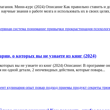
лагания. Мини-курс (2024) Описание Как правильно ставить и до
научные знания о работе мозга и использовать их в своих целях.
нервная система
понимание
привычки
прокрастинация
психолог
рии, о которых вы не узнаете из книг (2024)
которых вы не узнаете из книг (2024) Описание: В программе о
 ни одной детали, 2 неочевидных действия, которые повара...
иент
кулинария
опыт
повар
подход
приемы
продукт
секреты
трю