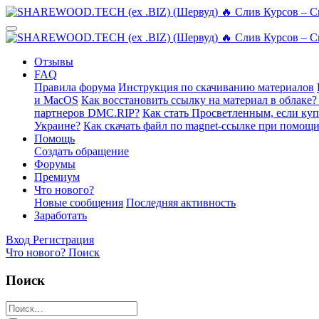
Отзывы
FAQ
Правила форума
Инструкция по скачиванию материалов
и MacOS
Как восстановить ссылку на материал в облаке?
партнеров DMC.RIP?
Как стать Просветленным, если ку
Украине?
Как скачать файл по magnet-ссылке при помощи
Помощь
Создать обращение
Форумы
Премиум
Что нового?
Новые сообщения
Последняя активность
Заработать
Вход
Регистрация
Что нового?
Поиск
Поиск