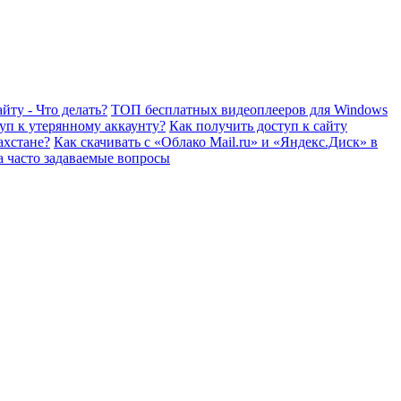
йту - Что делать?
ТОП бесплатных видеоплееров для Windows
уп к утерянному аккаунту?
Как получить доступ к сайту
ахстане?
Как скачивать с «Облако Mail.ru» и «Яндекс.Диск» в
а часто задаваемые вопросы