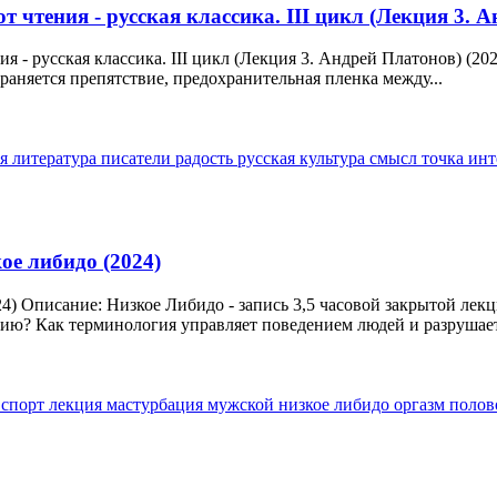
т чтения - русская классика. III цикл (Лекция 3. А
я - русская классика. III цикл (Лекция 3. Андрей Платонов) (20
храняется препятствие, предохранительная пленка между...
ия
литература
писатели
радость
русская культура
смысл
точка ин
ое либидо (2024)
024) Описание: Низкое Либидо - запись 3,5 часовой закрытой ле
ию? Как терминология управляет поведением людей и разрушает.
 спорт
лекция
мастурбация
мужской
низкое либидо
оргазм
полов