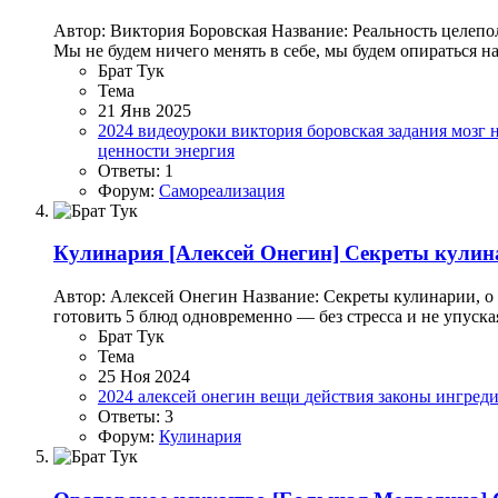
Автор: Виктория Боровская Название: Реальность целепо
Мы не будем ничего менять в себе, мы будем опираться на 
Брат Тук
Тема
21 Янв 2025
2024
видеоуроки
виктория боровская
задания
мозг
ценности
энергия
Ответы: 1
Форум:
Самореализация
Кулинария
[Алексей Онегин] Секреты кулина
Автор: Алексей Онегин Название: Секреты кулинарии, о 
готовить 5 блюд одновременно — без стресса и не упуская
Брат Тук
Тема
25 Ноя 2024
2024
алексей онегин
вещи
действия
законы
ингред
Ответы: 3
Форум:
Кулинария