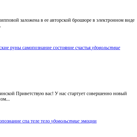
липповой заложена в ее авторской брошюре в электронном виде
.
ские руны
самопознание
состояние счастья
удовольствие
инской Приветствую вас! У нас стартует совершенно новый
ом...
опознание
спа
теле
тело
удовольствие
эмоции