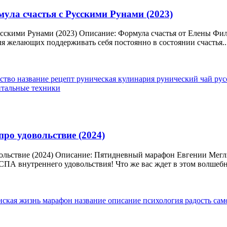
ула счастья с Русскими Рунами (2023)
усскими Рунами (2023) Описание: Формула счастья от Елены Фи
для желающих поддерживать себя постоянно в состоянии счастья..
вство
название
рецепт
руническая кулинария
рунический чай
рус
нтальные техники
ро удовольствие (2024)
ольствие (2024) Описание: Пятидневный марафон Евгении Мегл
 СПА внутреннего удовольствия! Что же вас ждет в этом волшебн
нская
жизнь
марафон
название
описание
психология
радость
сам