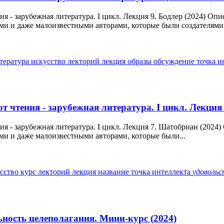
я - зарубежная литература. I цикл. Лекция 9. Бодлер (2024) Опи
кими и даже малоизвестными авторами, которые были создателями.
итература
искусство
лекторий
лекция
образы
обсуждение
точка и
т чтения - зарубежная литература. I цикл. Лекция
я - зарубежная литература. I цикл. Лекция 7. Шатобриан (2024)
кими и даже малоизвестными авторами, которые были...
усство
курс
лекторий
лекция
название
точка интеллекта
удовольс
ьность целеполагания. Мини-курс (2024)