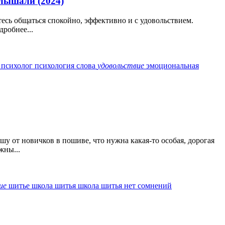
слышали (2024)
есь общаться спокойно, эффективно и с удовольствием.
робнее...
я
психолог
психология
слова
удовольствие
эмоциональная
 от новичков в пошиве, что нужна какая-то особая, дорогая
жны...
ие
шитье
школа шитья
школа шитья нет сомнений