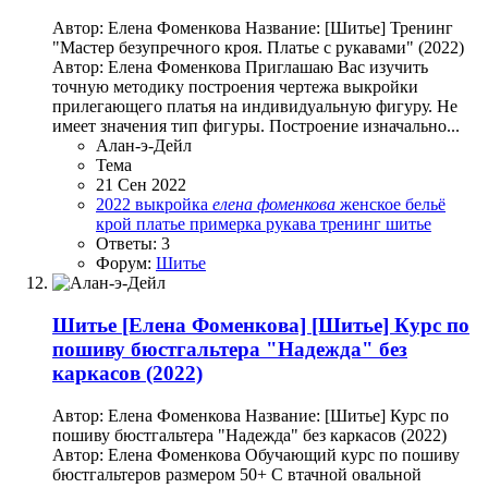
Автор: Елена Фоменкова Название: [Шитье] Тренинг
"Мастер безупречного кроя. Платье с рукавами" (2022)
Автор: Елена Фоменкова Приглашаю Вас изучить
точную методику построения чертежа выкройки
прилегающего платья на индивидуальную фигуру. Не
имеет значения тип фигуры. Построение изначально...
Алан-э-Дейл
Тема
21 Сен 2022
2022
выкройка
елена
фоменкова
женское бельё
крой
платье
примерка
рукава
тренинг
шитье
Ответы: 3
Форум:
Шитье
Шитье
[Елена Фоменкова] [Шитье] Курс по
пошиву бюстгальтера "Надежда" без
каркасов (2022)
Автор: Елена Фоменкова Название: [Шитье] Курс по
пошиву бюстгальтера "Надежда" без каркасов (2022)
Автор: Елена Фоменкова Обучающий курс по пошиву
бюстгальтеров размером 50+ С втачной овальной