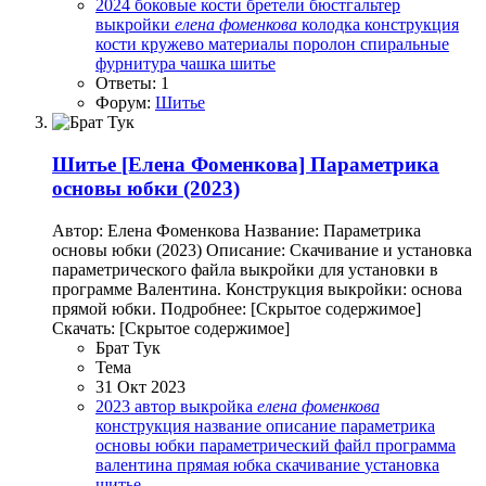
2024
боковые кости
бретели
бюстгальтер
выкройки
елена
фоменкова
колодка
конструкция
кости
кружево
материалы
поролон
спиральные
фурнитура
чашка
шитье
Ответы: 1
Форум:
Шитье
Шитье
[Елена Фоменкова] Параметрика
основы юбки (2023)
Автор: Елена Фоменкова Название: Параметрика
основы юбки (2023) Описание: Скачивание и установка
параметрического файла выкройки для установки в
программе Валентина. Конструкция выкройки: основа
прямой юбки. Подробнее: [Скрытое содержимое]
Скачать: [Скрытое содержимое]
Брат Тук
Тема
31 Окт 2023
2023
автор
выкройка
елена
фоменкова
конструкция
название
описание
параметрика
основы юбки
параметрический файл
программа
валентина
прямая юбка
скачивание
установка
шитье