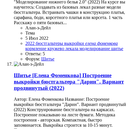
"Моделирование нижнего белья 2.0" (2022) На курсе вы
научитесь: Создавать из базовых лекал разные модели
бюстгальтера. Встраивать чашки в конструкцию платья,
сарафана, боди, корсетного платья или корсета. 1 часть
Расскажу о пяти базовых...
Алан-э-Дейл
Тема
5 Июл 2022
2022
бюстгальтеры
выкройки
елена
фоменкова
кормление
кружево
лекала
моделирование
шитье
Ответы: 5
Форум:
Шитье
Шитье
[Елена Фоменкова] Построение
выкройки бюстгальтера "Дарин". Вариант
продвинутый (2022)
Автор: Елена Фоменкова Название: Построение
выкройки бюстгальтера "Дарин". Вариант продвинутый
(2022) Конструирование бюстгальтера на каркасах.
Построение показываю на листе бумаги. Методика
построения - авторская. Компактная, быстро
запоминается. Выкройка строится за 10-15 минут.