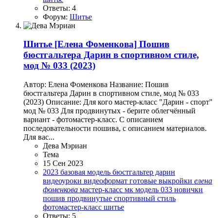
Ответы: 4
Форум:
Шитье
Шитье
[Елена Фоменкова] Пошив
бюстгальтера Дарин в спортивном стиле,
мод № 033 (2023)
Автор: Елена Фоменкова Название: Пошив
бюстгальтера Дарин в спортивном стиле, мод № 033
(2023) Описание: Для кого мастер-класс "Дарин - спорт"
мод № 033 Для продвинутых - берите облегчённый
вариант - фотомастер-класс. С описанием
последовательности пошива, с описанием материалов.
Для вас...
Дева Мэриан
Тема
15 Сен 2023
2023
базовая модель
бюстгальтер дарин
видеоуроки
видеоформат
готовые выкройки
елена
фоменкова
мастер-класс
мк
модель 033
новички
пошив
продвинутые
спортивный стиль
фотомастер-класс
шитье
Ответы: 5