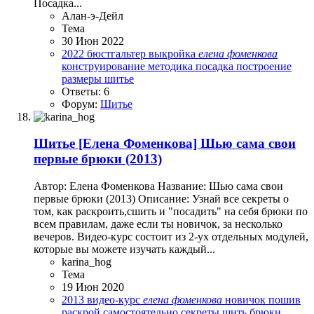
Посадка...
Алан-э-Дейл
Тема
30 Июн 2022
2022
бюстгальтер
выкройка
елена
фоменкова
конструирование
методика
посадка
построение
размеры
шитье
Ответы: 6
Форум:
Шитье
Шитье
[Елена Фоменкова] Шью сама свои
первые брюки (2013)
Автор: Елена Фоменкова Название: Шью сама свои
первые брюки (2013) Описание: Узнай все секреты о
том, как раскроить,сшить и "посадить" на себя брюки по
всем правилам, даже если ты новичок, за несколько
вечеров. Видео-курс состоит из 2-ух отдельных модулей,
которые вы можете изучать каждый...
karina_hog
Тема
19 Июн 2020
2013
видео-курс
елена
фоменкова
новичок
пошив
раскрой
самостоятельно
секреты
шить брюки