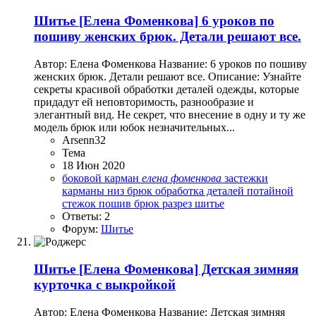
Шитье
[Елена Фоменкова] 6 уроков по
пошиву женских брюк. Детали решают все.
Автор: Елена Фоменкова Название: 6 уроков по пошиву
женских брюк. Детали решают все. Описание: Узнайте
секреты красивой обработки деталей одежды, которые
придадут ей неповторимость, разнообразие и
элегантный вид. Не секрет, что внесение в одну и ту же
модель брюк или юбок незначительных...
Arsenn32
Тема
18 Июн 2020
боковой карман
елена
фоменкова
застежки
карманы
низ брюк
обработка деталей
потайной
стежок
пошив брюк
разрез
шитье
Ответы: 2
Форум:
Шитье
Шитье
[Елена Фоменкова] Детская зимняя
курточка с выкройкой
Автор: Елена Фоменкова Название: Детская зимняя