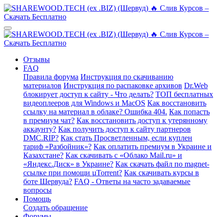
Отзывы
FAQ
Правила форума
Инструкция по скачиванию
материалов
Инструкция по распаковке архивов
Dr.Web
блокирует доступ к сайту - Что делать?
ТОП бесплатных
видеоплееров для Windows и MacOS
Как восстановить
ссылку на материал в облаке? Ошибка 404.
Как попасть
в премиум чат?
Как восстановить доступ к утерянному
аккаунту?
Как получить доступ к сайту партнеров
DMC.RIP?
Как стать Просветленным, если куплен
тариф «Разбойник»?
Как оплатить премиум в Украине и
Казахстане?
Как скачивать с «Облако Mail.ru» и
«Яндекс.Диск» в Украине?
Как скачать файл по magnet-
ссылке при помощи µTorrent?
Как скачивать курсы в
боте Шервуда?
FAQ - Ответы на часто задаваемые
вопросы
Помощь
Создать обращение
Форумы