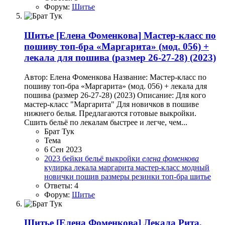
Форум:
Шитье
Шитье
[Елена Фоменкова] Мастер-класс по
пошиву топ-бра «Маргарита» (мод. 056) +
лекала для пошива (размер 26-27-28) (2023)
Автор: Елена Фоменкова Название: Мастер-класс по
пошиву топ-бра «Маргарита» (мод. 056) + лекала для
пошива (размер 26-27-28) (2023) Описание: Для кого
мастер-класс "Маргарита" Для новичков в пошиве
нижнего белья. Предлагаются готовые выкройки.
Сшить бельё по лекалам быстрее и легче, чем...
Брат Тук
Тема
6 Сен 2023
2023
бейки
бельё
выкройки
елена
фоменкова
кулирка
лекала
маргарита
мастер-класс
модный
новички
пошив
размеры
резинки
топ-бра
шитье
Ответы: 4
Форум:
Шитье
Шитье
[Елена Фоменкова] Лекала Рита,