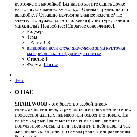
курточка с выкройкой Вы давно хотите сшить дочке
настоящую зимнюю курточку... Однако, трудно найти
выкройку? Страшно взяться за зимнее изделие? Не
знаете, что нужно для этого: какая фурнитура, ткани и
материалы? Подробнее: [Скрытое содержимое]...
Роджерc
Тема
1 Авг 2018
выкройка
дети
елена
фоменкова
зима
курточка
материалы
ткани
фурнитура
шитье
Ответы: 1
Форум:
Шитье
Теги
О НАС
SHAREWOOD
- это братство разбойников-
единомышленников, стремящихся к повышению своих
профессиональных навыков или освоению новых. На
нашем форуме Вы можете скачать самые свежие и
популярные курсы, книги, тренинги и вебинары, а так
же слитые складчины по самым разным направлениям
бесплатно!