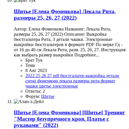
Шитье
[Елена Фоменкова] Лекала Рита,
размеры 25, 26, 27 (2022)
Автор: Елена Фоменкова Название: Лекала Рита,
размеры 25, 26, 27 (2022) Описание: Выкройка
бюстгальтера Рита, 3 детали чашки. Электронные
выкройки бюстгальтеров в формате PDF По мерке Гд -
от 16 до 40 см Лекала Рита, разм. 25, 26, 27. Инструкция:
как выбрать размер выкройки Подробнее...
Брат Тук
Тема
8 Авг 2023
2022
25
26
27
pdf
бюстгальтер
выкройка
детали
елена
фоменкова
лекала
размеры
рита
формат
чашки
шитье
электронные
Ответы: 2
Форум:
Шитье
Шитье
[Елена Фоменкова] [Шитье] Тренинг
"Мастер безупречного кроя. Платье с
рукавами" (2022)