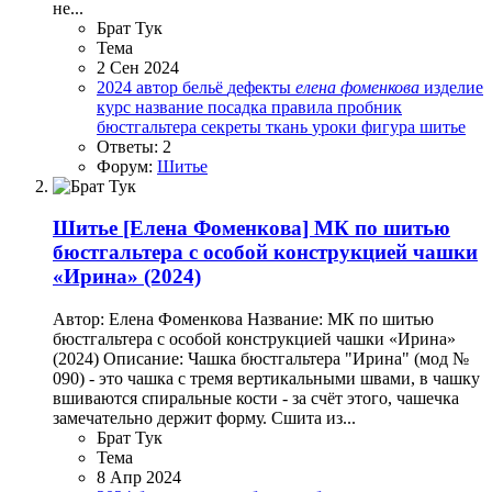
не...
Брат Тук
Тема
2 Сен 2024
2024
автор
бельё
дефекты
елена
фоменкова
изделие
курс
название
посадка
правила
пробник
бюстгальтера
секреты
ткань
уроки
фигура
шитье
Ответы: 2
Форум:
Шитье
Шитье
[Елена Фоменкова] МК по шитью
бюстгальтера с особой конструкцией чашки
«Ирина» (2024)
Автор: Елена Фоменкова Название: МК по шитью
бюстгальтера с особой конструкцией чашки «Ирина»
(2024) Описание: Чашка бюстгальтера "Ирина" (мод №
090) - это чашка с тремя вертикальными швами, в чашку
вшиваются спиральные кости - за счёт этого, чашечка
замечательно держит форму. Сшита из...
Брат Тук
Тема
8 Апр 2024