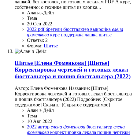
чашкой, без косточек, по готовым лекалам PDF А курс,
собственно: о технике шитья из хлопка...
Алан-э-Дейл
Тема
20 Сен 2022
2022
pdf
бретели
бюстгальтер
выкройка
елена
фоменкова
курс
поддержка
чашка
шитье
Ответы: 2
Форум:
Шитье
Шитье
[Елена Фоменкова] [Шитье]
Корректировка чертежей и готовых лекал
бюстгальтера и пошив бюстгальтера (2022)
Автор: Елена Фоменкова Название: [Шитье]
Корректировка чертежей и готовых лекал бюстгальтера
и пошив бюстгальтера (2022) Подробнее: [Скрытое
содержимое] Скачать: [Скрытое содержимое]
Алан-э-Дейл
Тема
10 Авг 2022
2022
автор
елена
фоменкова
бюстгальтер
елена
фоменкова
корректировка
лекала
пошив
чертежи