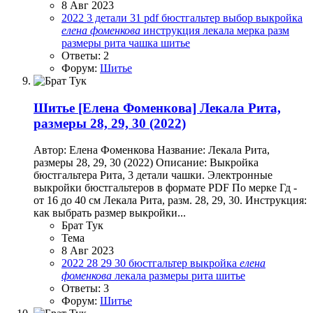
8 Авг 2023
2022
3 детали
31
pdf
бюстгальтер
выбор
выкройка
елена
фоменкова
инструкция
лекала
мерка
разм
размеры
рита
чашка
шитье
Ответы: 2
Форум:
Шитье
Шитье
[Елена Фоменкова] Лекала Рита,
размеры 28, 29, 30 (2022)
Автор: Елена Фоменкова Название: Лекала Рита,
размеры 28, 29, 30 (2022) Описание: Выкройка
бюстгальтера Рита, 3 детали чашки. Электронные
выкройки бюстгальтеров в формате PDF По мерке Гд -
от 16 до 40 см Лекала Рита, разм. 28, 29, 30. Инструкция:
как выбрать размер выкройки...
Брат Тук
Тема
8 Авг 2023
2022
28
29
30
бюстгальтер
выкройка
елена
фоменкова
лекала
размеры
рита
шитье
Ответы: 3
Форум:
Шитье