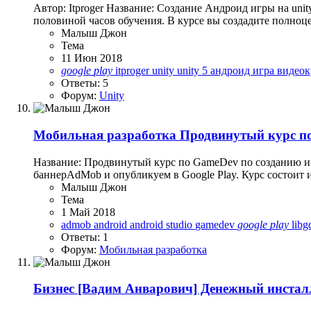
Автор: Itproger Название: Создание Андроид игры на unit
половиной часов обучения. В курсе вы создадите полноцен
Малыш Джон
Тема
11 Июн 2018
google
play
itproger
unity
unity 5
андроид игра
видео
Ответы: 5
Форум:
Unity
Мобильная разработка
Продвинутый курс по
Название: Продвинутый курс по GameDev по созданию иг
баннерAdMob и опубликуем в Google Play. Курс состоит из 
Малыш Джон
Тема
1 Май 2018
admob
android
android studio
gamedev
google
play
lib
Ответы: 1
Форум:
Мобильная разработка
Бизнес
[Вадим Анварович] Денежный инсталл