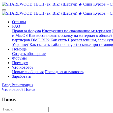
Отзывы
FAQ
Правила форума
Инструкция по скачиванию материалов
и MacOS
Как восстановить ссылку на материал в облаке?
партнеров DMC.RIP?
Как стать Просветленным, если ку
Украине?
Как скачать файл по magnet-ссылке при помощи
Помощь
Создать обращение
Форумы
Премиум
Что нового?
Новые сообщения
Последняя активность
Заработать
Вход
Регистрация
Что нового?
Поиск
Поиск