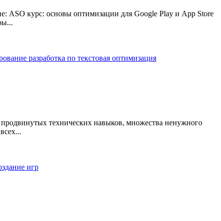
: ASO курс: основы оптимизации для Google Play и App Store
ы...
рование
разработка по
текстовая оптимизация
ли, продвинутых технических навыков, множества ненужного
сех...
оздание игр