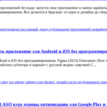
риложений без кода: запусти свое приложение и начни зарабатыв
ирования. Все делается в браузере: от идеи и дизайна до сборк
монетизация
пассивный доход
публикация приложений
разработ
ть приложение для Android и iOS без программиро
id и iOS без программирования. Figma (2023) Описание: How to M
ийские субтитры и вариант с русской яндекс озвучкой С...
e
play
ios
udemy
udemy.com
бизнес
дизайн ux/ui
опубликовать
при
ASO курс основы оптимизации для Google Play и A