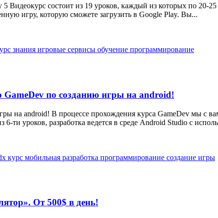
y 5 Видеокурс состоит из 19 уроков, каждый из которых по 20-2
ную игру, которую сможете загрузить в Google Play. Вы...
курс
знания
игровые сервисы
обучение
программирование
 GameDev по созданию игры на android!
ры на android! В процессе прохождения курса GameDev мы с ва
6-ти уроков, разработка ведется в среде Android Studio с исполь
gdx
курс
мобильная разработка
программирование
создание игры
ятор». От 500$ в день!