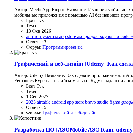
Автор: Meelo App Empire Название: Империя мобильных п
мобильные приложения с помощью AI без навыков программ
Брат Тук
Тема
13 Фев 2026
ai инструменты
app store
aso
google
play
ios
no-code
Ответы: 3
Форум:
Программирование
Графический и веб-дизайн
[Udemy] Как сдела
Автор: Udemy Название: Как сделать приложение для Andro
Fernandes Курс на английском языке. Будут выданы и англ
Брат Тук
Тема
1 Сен 2023
2023
airtable
android
app store
bravo studio
figma
googl
Ответы: 5
Форум:
Графический и веб-дизайн
Разработка ПО
[ASOMobile ASOTeam, udemy] 