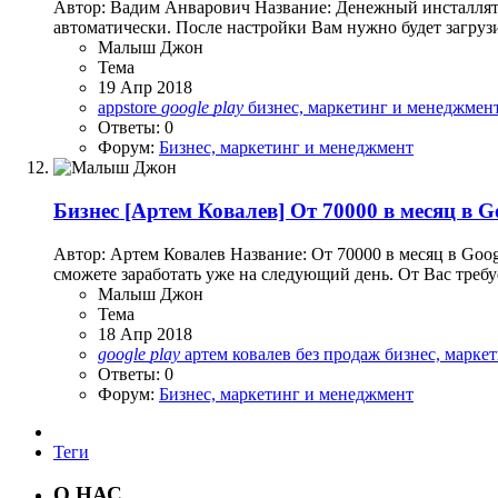
Автор: Вадим Анварович Название: Денежный инсталлято
автоматически. После настройки Вам нужно будет загрузи
Малыш Джон
Тема
19 Апр 2018
appstore
google
play
бизнес, маркетинг и менеджмен
Ответы: 0
Форум:
Бизнес, маркетинг и менеджмент
Бизнес
[Артем Ковалев] От 70000 в месяц в G
Автор: Артем Ковалев Название: От 70000 в месяц в Goog
сможете заработать уже на следующий день. От Вас требуе
Малыш Джон
Тема
18 Апр 2018
google
play
артем ковалев
без продаж
бизнес, марке
Ответы: 0
Форум:
Бизнес, маркетинг и менеджмент
Теги
О НАС