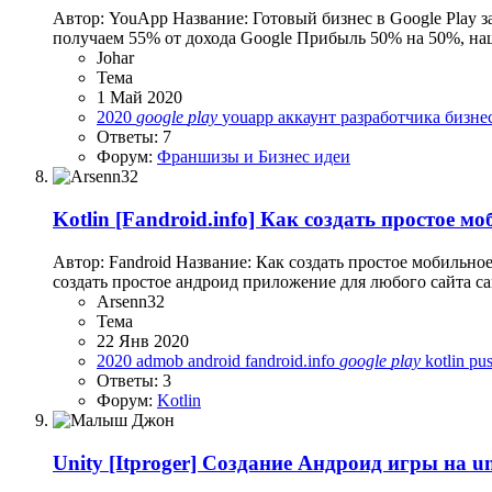
Автор: YouApp Название: Готовый бизнес в Google Play з
получаем 55% от дохода Google Прибыль 50% на 50%, наш 
Johar
Тема
1 Май 2020
2020
google
play
youapp
аккаунт разработчика
бизне
Ответы: 7
Форум:
Франшизы и Бизнес идеи
Kotlin
[Fandroid.info] Как создать простое м
Автор: Fandroid Название: Как создать простое мобильно
создать простое андроид приложение для любого сайта са
Arsenn32
Тема
22 Янв 2020
2020
admob
android
fandroid.info
google
play
kotlin
pu
Ответы: 3
Форум:
Kotlin
Unity
[Itproger] Создание Андроид игры на un