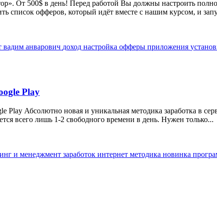
р». От 500$ в день! Перед работой Вы должны настроить полнос
ть список офферов, который идёт вместе с нашим курсом, и запус
т
вадим анварович
доход
настройка
офферы
приложения
устано
oogle Play
le Play Абсолютно новая и уникальная методика заработка в сер
тся всего лишь 1-2 свободного времени в день. Нужен только...
тинг и менеджмент
заработок
интернет
методика
новинка
прогр