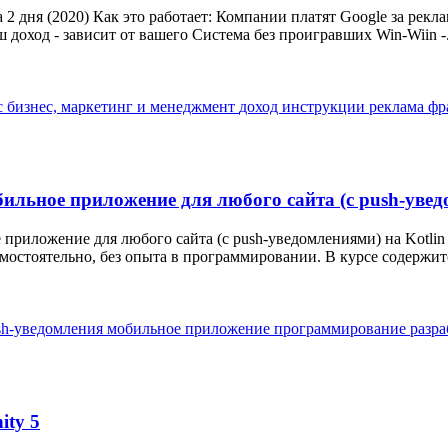
а 2 дня (2020) Как это работает: Компании платят Google за ре
доход - зависит от вашего Система без проигравших Win-Wiin -.
с
бизнес, маркетинг и менеджмент
доход
инструкции
реклама
фр
обильное приложение для любого сайта (с push-увед
е приложение для любого сайта (с push-уведомлениями) на Kotlin
мостоятельно, без опыта в программировании. В курсе содержитс
sh-уведомления
мобильное приложение
программирование
разра
ity 5