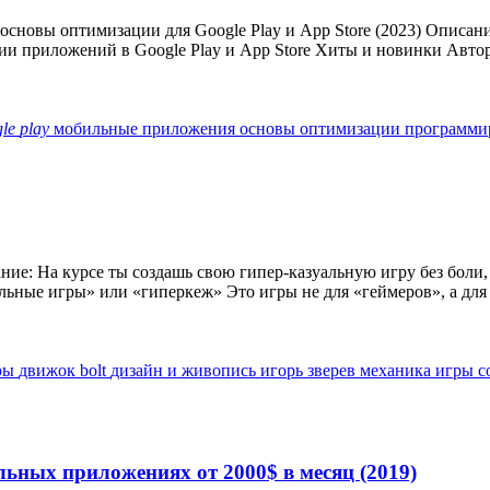
новы оптимизации для Google Play и App Store (2023) Описание
и приложений в Google Play и App Store Хиты и новинки Автор
le
play
мобильные приложения
основы оптимизации
программи
сание: На курсе ты создашь свою гипер-казуальную игру без бо
льные игры» или «гиперкеж» Это игры не для «геймеров», а для в
гры
движок bolt
дизайн и живопись
игорь зверев
механика игры
с
ильных приложениях от 2000$ в месяц (2019)