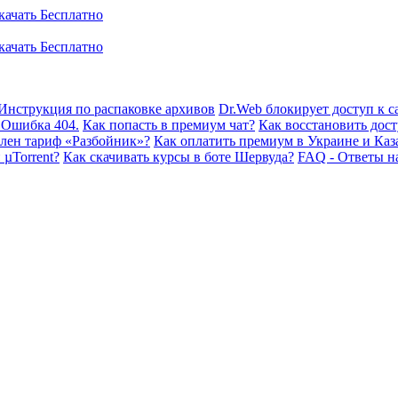
Инструкция по распаковке архивов
Dr.Web блокирует доступ к са
 Ошибка 404.
Как попасть в премиум чат?
Как восстановить дост
плен тариф «Разбойник»?
Как оплатить премиум в Украине и Каз
 µTorrent?
Как скачивать курсы в боте Шервуда?
FAQ - Ответы н