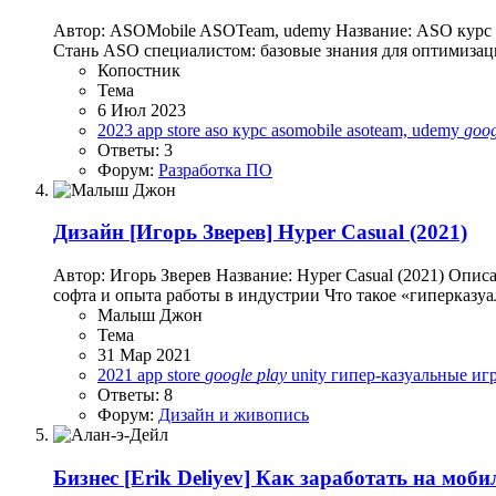
Автор: ASOMobile ASOTeam, udemy Название: ASO курс ос
Стань ASO специалистом: базовые знания для оптимизаци
Копостник
Тема
6 Июл 2023
2023
app store
aso курс
asomobile asoteam, udemy
goog
Ответы: 3
Форум:
Разработка ПО
Дизайн
[Игорь Зверев] Hyper Casual (2021)
Автор: Игорь Зверев Название: Hyper Casual (2021) Опи
софта и опыта работы в индустрии Что такое «гиперказуа
Малыш Джон
Тема
31 Мар 2021
2021
app store
google
play
unity
гипер-казуальные и
Ответы: 8
Форум:
Дизайн и живопись
Бизнес
[Erik Deliyev] Как заработать на моб