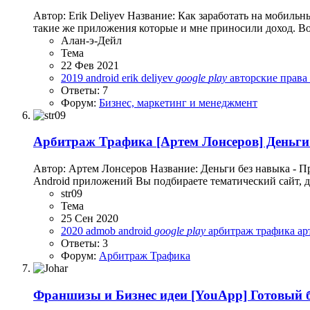
Автор: Erik Deliyev Название: Как заработать на мобильн
такие же приложения которые и мне приносили доход. В
Алан-э-Дейл
Тема
22 Фев 2021
2019
android
erik deliyev
google
play
авторские права
Ответы: 7
Форум:
Бизнес, маркетинг и менеджмент
Арбитраж Трафика
[Артем Лонсеров] Деньги
Автор: Артем Лонсеров Название: Деньги без навыка - 
Android приложений Вы подбираете тематический сайт, де
str09
Тема
25 Сен 2020
2020
admob
android
google
play
арбитраж трафика
ар
Ответы: 3
Форум:
Арбитраж Трафика
Франшизы и Бизнес идеи
[YouApp] Готовый би