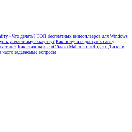
йту - Что делать?
ТОП бесплатных видеоплееров для Windows
уп к утерянному аккаунту?
Как получить доступ к сайту
ахстане?
Как скачивать с «Облако Mail.ru» и «Яндекс.Диск» в
а часто задаваемые вопросы