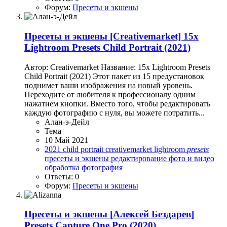
Форум:
Пресеты и экшены
Пресеты и экшены
[Creativemarket] 15x
Lightroom Presets Child Portrait (2021)
Автор: Creativemarket Название: 15x Lightroom Presets
Child Portrait (2021) Этот пакет из 15 предустановок
поднимет ваши изображения на новый уровень.
Переходите от любителя к профессионалу одним
нажатием кнопки. Вместо того, чтобы редактировать
каждую фотографию с нуля, вы можете потратить...
Алан-э-Дейл
Тема
10 Май 2021
2021
child portrait
creativemarket
lightroom
presets
пресеты и экшены
редактирование
фото и видео
обработка
фотография
Ответы: 0
Форум:
Пресеты и экшены
Пресеты и экшены
[Алексей Бездарев]
Presets Capture One Pro (2020)