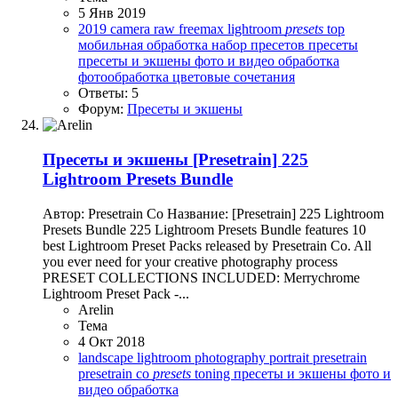
5 Янв 2019
2019
camera raw
freemax
lightroom
presets
top
мобильная обработка
набор пресетов
пресеты
пресеты и экшены
фото и видео обработка
фотообработка
цветовые сочетания
Ответы: 5
Форум:
Пресеты и экшены
Пресеты и экшены
[Presetrain] 225
Lightroom Presets Bundle
Автор: Presetrain Co Название: [Presetrain] 225 Lightroom
Presets Bundle 225 Lightroom Presets Bundle features 10
best Lightroom Preset Packs released by Presetrain Co. All
you ever need for your creative photography process
PRESET COLLECTIONS INCLUDED: Merrychrome
Lightroom Preset Pack -...
Arelin
Тема
4 Окт 2018
landscape
lightroom
photography
portrait
presetrain
presetrain co
presets
toning
пресеты и экшены
фото и
видео обработка