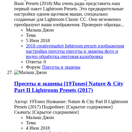
Basic Presets (2018) Мы очень рады представить наш
первый пакет Lightroom Presets. Это предварительные
настройки одним щелчком мыши, специально
созданные для Lightroom Classic CC. Они мгновенно
преобразуют ваши изображения. Проверьте образцы...
Малыш Джон
Тема
5 Июн 2018
2018
creativemarket
lightroom
presets
изображения
настройки
пресеты
пресеты и экшены
фото и
видео обработка
цветовая калибровка
Ответы: 0
Форум:
Пресеты и экшены
Пресеты и экшены
[19Tones] Nature & City
Part II Lightroom Presets (2017)
Автор: 19Tones Название: Nature & City Part II Lightroom
Presets (2017) Подробнее: [Скрытое содержимое]
Скачать: [Скрытое содержимое]
Малыш Джон
Тема
4 Июн 2018