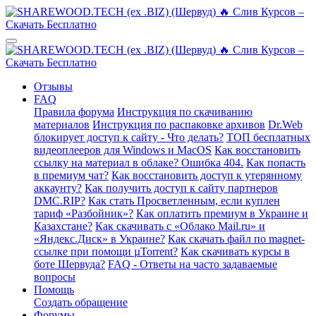
Отзывы
FAQ
Правила форума
Инструкция по скачиванию
материалов
Инструкция по распаковке архивов
Dr.Web
блокирует доступ к сайту - Что делать?
ТОП бесплатных
видеоплееров для Windows и MacOS
Как восстановить
ссылку на материал в облаке? Ошибка 404.
Как попасть
в премиум чат?
Как восстановить доступ к утерянному
аккаунту?
Как получить доступ к сайту партнеров
DMC.RIP?
Как стать Просветленным, если куплен
тариф «Разбойник»?
Как оплатить премиум в Украине и
Казахстане?
Как скачивать с «Облако Mail.ru» и
«Яндекс.Диск» в Украине?
Как скачать файл по magnet-
ссылке при помощи µTorrent?
Как скачивать курсы в
боте Шервуда?
FAQ - Ответы на часто задаваемые
вопросы
Помощь
Создать обращение
Форумы