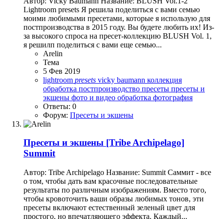
Автор: Vicky Baumann Название: BLUSH Vol.1-2
Lightroom presets Я решила поделиться с вами семью
моими любимыми пресетами, которые я использую для
постпроизводства в 2015 году. Вы будете любить их! Из-
за высокого спроса на пресет-коллекцию BLUSH Vol. 1,
я решилп поделиться с вами еще семью...
Arelin
Тема
5 Фев 2019
lightroom
presets
vicky baumann
коллекция
обработка
постпроизводство
пресеты
пресеты и
экшены
фото и видео обработка
фотография
Ответы: 0
Форум:
Пресеты и экшены
Пресеты и экшены
[Tribe Archipelago]
Summit
Автор: Tribe Archipelago Название: Summit Саммит - все
о том, чтобы дать вам красочные последовательные
результаты по различным изображениям. Вместо того,
чтобы кровоточить ваши образы любимых тонов, эти
пресеты включают естественный зеленый цвет для
простого, но впечатляющего эффекта. Каждый...