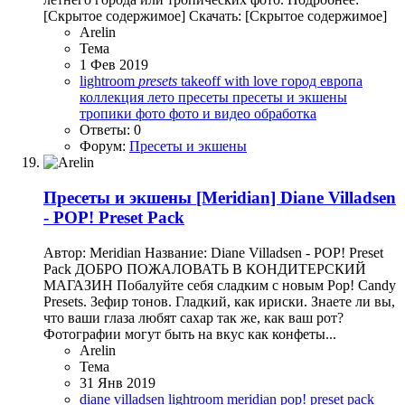
[Скрытое содержимое] Скачать: [Скрытое содержимое]
Arelin
Тема
1 Фев 2019
lightroom
presets
takeoff with love
город
европа
коллекция
лето
пресеты
пресеты и экшены
тропики
фото
фото и видео обработка
Ответы: 0
Форум:
Пресеты и экшены
Пресеты и экшены
[Meridian] Diane Villadsen
- POP! Preset Pack
Автор: Meridian Название: Diane Villadsen - POP! Preset
Pack ДОБРО ПОЖАЛОВАТЬ В КОНДИТЕРСКИЙ
МАГАЗИН Побалуйте себя сладким с новым Pop! Candy
Presets. Зефир тонов. Гладкий, как ириски. Знаете ли вы,
что ваши глаза любят сахар так же, как ваш рот?
Фотографии могут быть на вкус как конфеты...
Arelin
Тема
31 Янв 2019
diane villadsen
lightroom
meridian
pop! preset pack