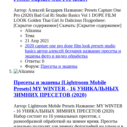
Автор: Алексей Бездарев Название: Presets Capture One
Pro (2020) Bad Gal Ri Studio Basics Vol 1 DOPE FILM
LOOK Golden Thai Girl Jo Dalicious Подробнее:
[Скрытое содержимое] Скачать: [Скрытое содержимое]
Alizanna
Тема
21 Апр 2021
2020
capture one pro
dope film look
presets
studio
basics
автор
алексей бездарев
название
пресеты и
экшены
фото и видео обработка
Ответы: 0
Форум:
Пресеты и экшены
Пресеты и экшены
[Lightroom Mobile
Presets] MY WINTER - 16 УНИКАЛЬНЫХ
ЗИМНИХ ПРЕСЕТОВ (2020)
Автор: Lightroom Mobile Presets Название: MY WINTER
- 16 УНИКАЛЬНЫХ ЗИМНИХ ПРЕСЕТОВ (2020)
Набор состоит из 16 уникальных пресетов, с
разнообразной обработкой на зимнее время. Пресеты
идеально подходят для зимних фотографий на улице и в