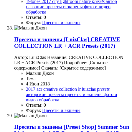
19tones
2017
city
lightroom
nature
presets
автор
название
пресеты и экшены
фото и видео
обработка
Ответы: 0
Форум:
Пресеты и экшены
Пресеты и экшены
[LuizClas] CREATIVE
COLLECTION LR + ACR Presets (2017)
Автор: LuizClas Название: CREATIVE COLLECTION
LR + ACR Presets (2017) Подробнее: [Скрытое
содержимое] Скачать: [Скрытое содержимое]
Малыш Джон
Тема
4 Июн 2018
2017
acr
creative collection
lr
luizclas
presets
авторские пресеты
пресеты и экшены
фото и
видео обработка
Ответы: 0
Форум:
Пресеты и экшены
Пресеты и экшены
[Preset Shop] Summer Sun