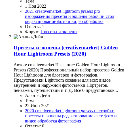
Тема
1 Ноя 2022
2021
creativemarket
lightroom
presets
pro
изображения
пресеты и экшены
рабочий стол
редактирование
фото и видео обработка
Ответы: 1
Форум:
Пресеты и экшены
Пресеты и экшены
[creativemarket] Golden
Hour Lightroom Presets (2020)
Автор: creativemarket Название: Golden Hour Lightroom
Presets (2020) Профессиональный набор пресетов Golden
Hour Lightroom для блогеров и фотографов.
Предустановки Lightroom созданы для всех видов
внутренней и наружной фотосъемки Портретов,
пейзажей, путешествий и т. Д. Все 6 предустановок...
Алан-э-Дейл
Тема
22 Июн 2021
2020
creativemarket
lightroom
presets
настройки
пресеты и экшены
редактирование
свет
фото и
видео обработка
фотография
Ответы: 0