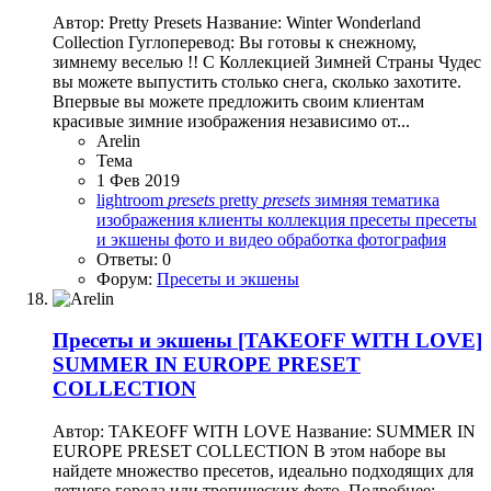
Автор: Pretty Presets Название: Winter Wonderland
Collection Гуглоперевод: Вы готовы к снежному,
зимнему веселью !! С Коллекцией Зимней Страны Чудес
вы можете выпустить столько снега, сколько захотите.
Впервые вы можете предложить своим клиентам
красивые зимние изображения независимо от...
Arelin
Тема
1 Фев 2019
lightroom
presets
pretty
presets
зимняя тематика
изображения
клиенты
коллекция
пресеты
пресеты
и экшены
фото и видео обработка
фотография
Ответы: 0
Форум:
Пресеты и экшены
Пресеты и экшены
[TAKEOFF WITH LOVE]
SUMMER IN EUROPE PRESET
COLLECTION
Автор: TAKEOFF WITH LOVE Название: SUMMER IN
EUROPE PRESET COLLECTION В этом наборе вы
найдете множество пресетов, идеально подходящих для
летнего города или тропических фото. Подробнее: