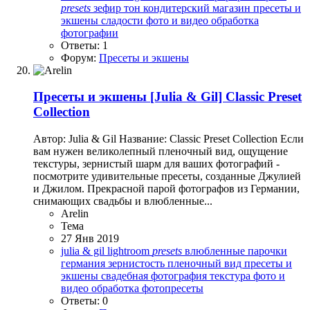
presets
зефир тон
кондитерский магазин
пресеты и
экшены
сладости
фото и видео обработка
фотографии
Ответы: 1
Форум:
Пресеты и экшены
Пресеты и экшены
[Julia & Gil] Classic Preset
Collection
Автор: Julia & Gil Название: Classic Preset Collection Если
вам нужен великолепный пленочный вид, ощущение
текстуры, зернистый шарм для ваших фотографий -
посмотрите удивительные пресеты, созданные Джулией
и Джилом. Прекрасной парой фотографов из Германии,
снимающих свадьбы и влюбленные...
Arelin
Тема
27 Янв 2019
julia & gil
lightroom
presets
влюбленные парочки
германия
зернистость
пленочный вид
пресеты и
экшены
свадебная фотография
текстура
фото и
видео обработка
фотопресеты
Ответы: 0