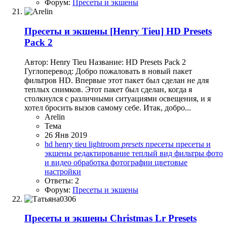
Форум:
Пресеты и экшены
Пресеты и экшены
[Henry Tieu] HD Presets
Pack 2
Автор: Henry Tieu Название: HD Presets Pack 2
Гуглоперевод: Добро пожаловать в новый пакет
фильтров HD. Впервые этот пакет был сделан не для
теплых снимков. Этот пакет был сделан, когда я
столкнулся с различными ситуациями освещения, и я
хотел бросить вызов самому себе. Итак, добро...
Arelin
Тема
26 Янв 2019
hd
henry tieu
lightroom
presets
пресеты
пресеты и
экшены
редактирование
теплый вид
фильтры
фото
и видео обработка
фотографии
цветовые
настройки
Ответы: 2
Форум:
Пресеты и экшены
Пресеты и экшены
Christmas Lr Presets