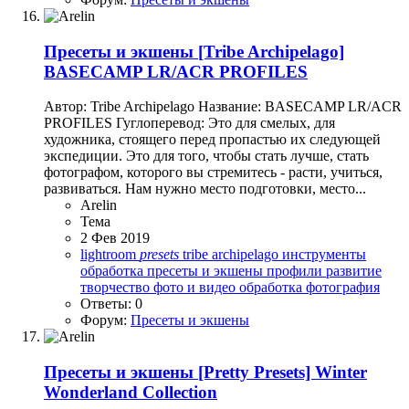
Пресеты и экшены
[Tribe Archipelago]
BASECAMP LR/ACR PROFILES
Автор: Tribe Archipelago Название: BASECAMP LR/ACR
PROFILES Гуглоперевод: Это для смелых, для
художника, стоящего перед пропастью их следующей
экспедиции. Это для того, чтобы стать лучше, стать
фотографом, которого вы стремитесь - расти, учиться,
развиваться. Нам нужно место подготовки, место...
Arelin
Тема
2 Фев 2019
lightroom
presets
tribe archipelago
инструменты
обработка
пресеты и экшены
профили
развитие
творчество
фото и видео обработка
фотография
Ответы: 0
Форум:
Пресеты и экшены
Пресеты и экшены
[Pretty Presets] Winter
Wonderland Collection