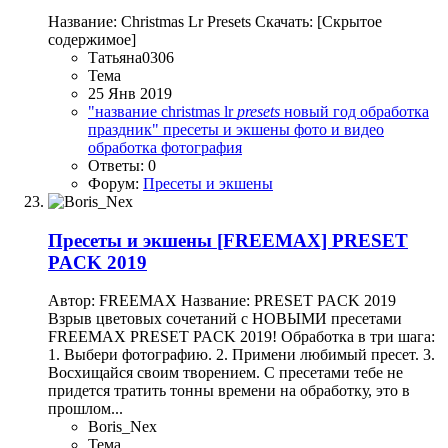
Название: Christmas Lr Presets Скачать: [Скрытое
содержимое]
Татьяна0306
Тема
25 Янв 2019
"название
christmas
lr
presets
новый год
обработка
праздник"
пресеты и экшены
фото и видео
обработка
фотография
Ответы: 0
Форум:
Пресеты и экшены
Пресеты и экшены
[FREEMAX] PRESET
PACK 2019
Автор: FREEMAX Название: PRESET PACK 2019
Взрыв цветовых сочетаний с НОВЫМИ пресетами
FREEMAX PRESET PACK 2019! Обработка в три шага:
1. Выбери фотографию. 2. Примени любимый пресет. 3.
Восхищайся своим творением. С пресетами тебе не
придется тратить тонны времени на обработку, это в
прошлом...
Boris_Nex
Тема