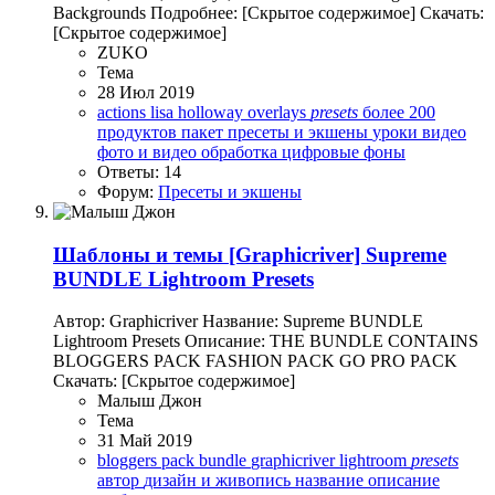
Backgrounds Подробнее: [Скрытое содержимое] Скачать:
[Скрытое содержимое]
ZUKO
Тема
28 Июл 2019
actions
lisa holloway
overlays
presets
более 200
продуктов
пакет
пресеты и экшены
уроки видео
фото и видео обработка
цифровые фоны
Ответы: 14
Форум:
Пресеты и экшены
Шаблоны и темы
[Graphicriver] Supreme
BUNDLE Lightroom Presets
Автор: Graphicriver Название: Supreme BUNDLE
Lightroom Presets Описание: THE BUNDLE CONTAINS
BLOGGERS PACK FASHION PACK GO PRO PACK
Скачать: [Скрытое содержимое]
Малыш Джон
Тема
31 Май 2019
bloggers pack
bundle
graphicriver
lightroom
presets
автор
дизайн и живопись
название
описание