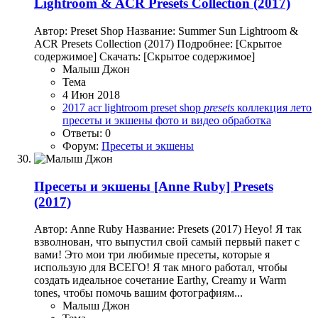
Lightroom & ACR Presets Collection (2017)
Автор: Preset Shop Название: Summer Sun Lightroom &
ACR Presets Collection (2017) Подробнее: [Скрытое
содержимое] Скачать: [Скрытое содержимое]
Малыш Джон
Тема
4 Июн 2018
2017
acr
lightroom
preset shop
presets
коллекция
лето
пресеты и экшены
фото и видео обработка
Ответы: 0
Форум:
Пресеты и экшены
Пресеты и экшены
[Anne Ruby] Presets
(2017)
Автор: Anne Ruby Название: Presets (2017) Heyo! Я так
взволнован, что выпустил свой самый первый пакет с
вами! Это мои три любимые пресеты, которые я
использую для ВСЕГО! Я так много работал, чтобы
создать идеальное сочетание Earthy, Creamy и Warm
tones, чтобы помочь вашим фотографиям...
Малыш Джон