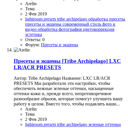
Arelin
Тема
2 Фев 2019
lightroom
presets
tribe archipelago
обработка
пресеты
пресеты и экшены
современный
стиль
фото и
видео обработка
фотография
цветокоррекция
эстетика
Ответы: 0
Форум:
Пресеты и экшены
Пресеты и экшены
[Tribe Archipelago] LXC
LR/ACR PRESETS
Автор: Tribe Archipelago Название: LXC LR/ACR
PRESETS Мы разработали эти настройки, чтобы
обеспечить нежные зеленые оттенки, насыщенные
оттенки кожи и, прежде всего, непротиворечивое
разнообразие образов, которые помогут улучшить вашу
работу в целом. Вместо того, чтобы подавлять ваши...
Arelin
Тема
2 Фев 2019
lightroom
presets
tribe archipelago
зеленые оттенки