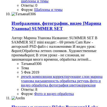
шаблоны и темы
Ответы: 0
Форум:
Шаблоны и темы
Изображения, фотографии, видео
[Марина
Уланова] SUMMER SET
Автор: Марина Уланова Название: SUMMER SET В
SAMMER SET mini входят: - 69 presets Cam Raw -
авторский PSD файл с наложениями И видео урок:
&quot;Обработка летних снимков. Художественные
приемы&quot; В этом уроке - не сложная, не
занимающая много времени, обработка летней...
Татьяна0306
Тема
5 Фев 2019
presets
композиция
корректирующие слои
марина
уланова
насыщенность
обработка
ретушь
фото и
видео обработка
фотография
цветокоррекция
Ответы: 8
Форум:
Фото и видео обработка