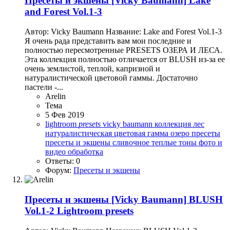
Пресеты и экшены
[Vicky Baumann] Lake
and Forest Vol.1-3
Автор: Vicky Baumann Название: Lake and Forest Vol.1-3
Я очень рада представить вам мои последние и
полностью пересмотренные PRESETS ОЗЕРА И ЛЕСА.
Эта коллекция полностью отличается от BLUSH из-за ее
очень землистой, теплой, капризной и
натуралистической цветовой гаммы. Достаточно
пастели -...
Arelin
Тема
5 Фев 2019
lightroom
presets
vicky baumann
коллекция
лес
натуралистическая цветовая гамма
озеро
пресеты
пресеты и экшены
сливочное
теплые тоны
фото и
видео обработка
Ответы: 0
Форум:
Пресеты и экшены
Пресеты и экшены
[Vicky Baumann] BLUSH
Vol.1-2 Lightroom presets