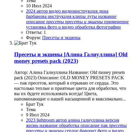
Тема
10 Июл 2024
2024
автор
видео
видеоинструкция
дина
барбанова
и
нструкция
клипы
луты
название
описание
пресеты
пресеты
и
экшены
применение
установка
фото
и
видео обработка
фотографии
Ответы: 1
Форум:
Пресеты и экшены
Пресеты и экшены
[Алина Галиуллина] Old
money presets pack (2023)
Автор: Алина Галиуллина Название: Old money presets
pack (2023) Описание: OLD MONEY PRESETS PACK
— пак пресетов, который я отрываю от сердца. Это
настолько теплые и приятные цвета для обработки, что
вы их будете использовать всегда! Цвета,
напоминающие о нашей насыщенной и максимально...
Брат Тук
Тема
9 Июл 2024
2023
lightroom
автор
алина галиуллина
версия
жизнь
название
обработка
описание
пак
пресеты
пресеты
и
экшены
сердце
фаворит
фото
и
видео