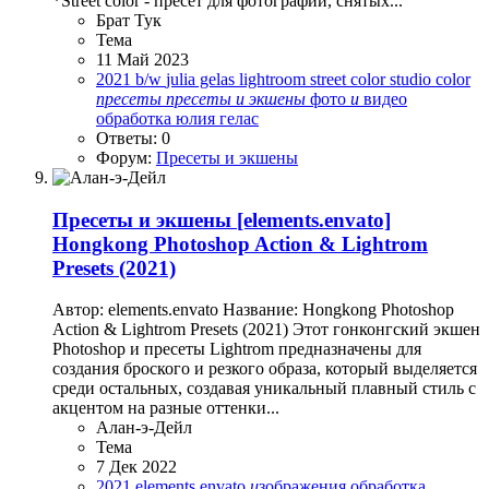
*Street color - пресет для фотографии, снятых...
Брат Тук
Тема
11 Май 2023
2021
b/w
julia gelas
lightroom
street color
studio color
пресеты
пресеты
и
экшены
фото
и
видео
обработка
юлия гелас
Ответы: 0
Форум:
Пресеты и экшены
Пресеты и экшены
[elements.envato]
Hongkong Photoshop Action & Lightrom
Presets (2021)
Автор: elements.envato Название: Hongkong Photoshop
Action & Lightrom Presets (2021) Этот гонконгский экшен
Photoshop и пресеты Lightrom предназначены для
создания броского и резкого образа, который выделяется
среди остальных, создавая уникальный плавный стиль с
акцентом на разные оттенки...
Алан-э-Дейл
Тема
7 Дек 2022
2021
elements.envato
и
зображения
обработка