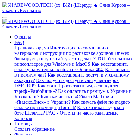
Отзывы
FAQ
Правила форума
Инструкция по скачиванию
материалов
Инструкция по распаковке архивов
Dr.Web
блокирует доступ к сайту - Что делать?
ТОП бесплатных
видеоплееров для Windows и MacOS
Как восстановить
ссылку на материал в облаке? Ошибка 404.
Как попасть
в премиум чат?
Как восстановить доступ к утерянному
аккаунту?
Как получить доступ к сайту партнеров
DMC.RIP?
Как стать Просветленным, если куплен
тариф «Разбойник»?
Как оплатить премиум в Украине и
Казахстане?
Как скачивать с «Облако Mail.ru» и
«Яндекс.Диск» в Украине?
Как скачать файл по magnet-
ссылке при помощи µTorrent?
Как скачивать курсы в
боте Шервуда?
FAQ - Ответы на часто задаваемые
вопросы
Помощь
Создать обращение
Форумы