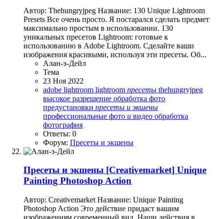
Автор: Thehungryjpeg Название: 130 Unique Lightroom
Presets Все очень просто. Я постарался сделать предмет
максимально простым в использовании. 130
уникальных пресетов Lightroom: готовые к
использованию в Adobe Lightroom. Сделайте ваши
изображения красивыми, используя эти пресеты. Об...
Алан-э-Дейл
Тема
23 Ноя 2022
adobe lightroom
lightroom
пресеты
thehungryjpeg
высокое разрешение
обработка фото
предустановки
пресеты
и
экшены
профессиональные
фото
и
видео обработка
фотография
Ответы: 0
Форум:
Пресеты и экшены
Пресеты и экшены
[Creativemarket] Unique
Painting Photoshop Action
Автор: Creativemarket Название: Unique Painting
Photoshop Action Это действие придаст вашим
изображениям современный вид. Наши действия в