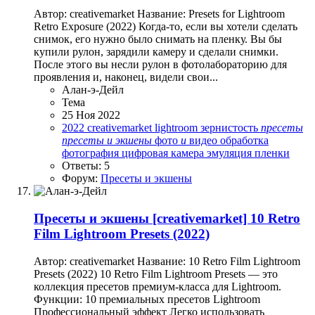
Автор: creativemarket Название: Presets for Lightroom
Retro Exposure (2022) Когда-то, если вы хотели сделать
снимок, его нужно было снимать на пленку. Вы бы
купили рулон, зарядили камеру и сделали снимки.
После этого вы несли рулон в фотолабораторию для
проявления и, наконец, видели свои...
Алан-э-Дейл
Тема
25 Ноя 2022
2022
creativemarket
lightroom
зернистость
пресеты
пресеты
и
экшены
фото
и
видео обработка
фотография
цифровая камера
эмуляция пленки
Ответы: 5
Форум:
Пресеты и экшены
Пресеты и экшены
[creativemarket] 10 Retro
Film Lightroom Presets (2022)
Автор: creativemarket Название: 10 Retro Film Lightroom
Presets (2022) 10 Retro Film Lightroom Presets — это
коллекция пресетов премиум-класса для Lightroom.
Функции: 10 премиальных пресетов Lightroom
Профессиональный эффект Легко использовать