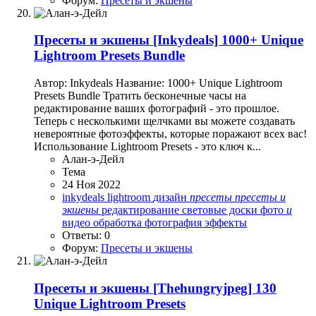
Форум:
Пресеты и экшены
Пресеты и экшены
[Inkydeals] 1000+ Unique
Lightroom Presets Bundle
Автор: Inkydeals Название: 1000+ Unique Lightroom
Presets Bundle Тратить бесконечные часы на
редактирование ваших фотографий - это прошлое.
Теперь с несколькими щелчками вы можете создавать
невероятные фотоэффекты, которые поражают всех вас!
Использование Lightroom Presets - это ключ к...
Алан-э-Дейл
Тема
24 Ноя 2022
inkydeals
lightroom
дизайн
пресеты
пресеты
и
экшены
редактирование
световые доски
фото
и
видео обработка
фотография
эффекты
Ответы: 0
Форум:
Пресеты и экшены
Пресеты и экшены
[Thehungryjpeg] 130
Unique Lightroom Presets