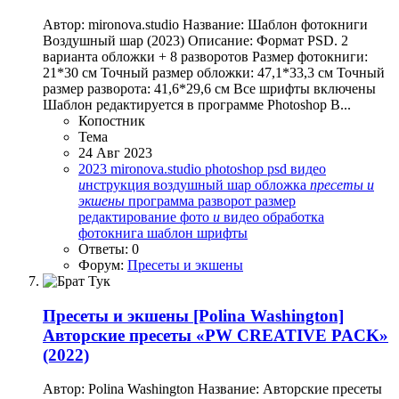
Автор: mironova.studio Название: Шаблон фотокниги
Воздушный шар (2023) Описание: Формат PSD. 2
варианта обложки + 8 разворотов Размер фотокниги:
21*30 см Точный размер обложки: 47,1*33,3 см Точный
размер разворота: 41,6*29,6 см Все шрифты включены
Шаблон редактируется в программе Photoshop В...
Копостник
Тема
24 Авг 2023
2023
mironova.studio
photoshop
psd
видео
и
нструкция
воздушный шар
обложка
пресеты
и
экшены
программа
разворот
размер
редактирование
фото
и
видео обработка
фотокнига
шаблон
шрифты
Ответы: 0
Форум:
Пресеты и экшены
Пресеты и экшены
[Polina Washington]
Авторские пресеты «PW CREATIVE PACK»
(2022)
Автор: Polina Washington Название: Авторские пресеты