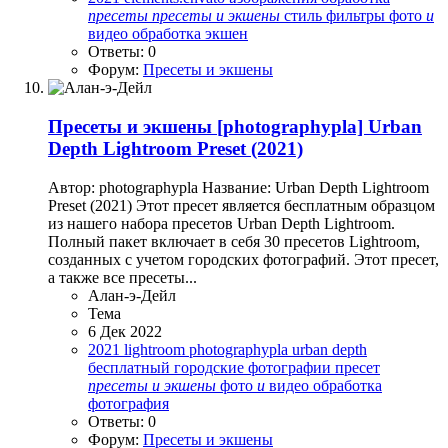
пресеты
пресеты
и
экшены
стиль
фильтры
фото
и
видео обработка
экшен
Ответы: 0
Форум:
Пресеты и экшены
Пресеты и экшены
[photographypla] Urban
Depth Lightroom Preset (2021)
Автор: photographypla Название: Urban Depth Lightroom
Preset (2021) Этот пресет является бесплатным образцом
из нашего набора пресетов Urban Depth Lightroom.
Полный пакет включает в себя 30 пресетов Lightroom,
созданных с учетом городских фотографий. Этот пресет,
а также все пресеты...
Алан-э-Дейл
Тема
6 Дек 2022
2021
lightroom
photographypla
urban depth
бесплатный
городские фотографии
пресет
пресеты
и
экшены
фото
и
видео обработка
фотография
Ответы: 0
Форум:
Пресеты и экшены