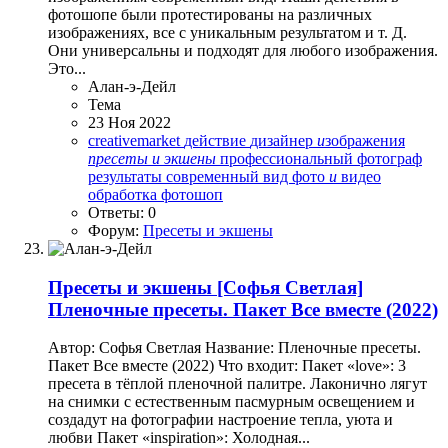
фотошопе были протестированы на различных
изображениях, все с уникальным результатом и т. Д.
Они универсальны и подходят для любого изображения.
Это...
Алан-э-Дейл
Тема
23 Ноя 2022
creativemarket
действие
дизайнер
и
зображения
пресеты
и
экшены
профессиональный фотограф
результаты
современный вид
фото
и
видео
обработка
фотошоп
Ответы: 0
Форум:
Пресеты и экшены
Пресеты и экшены
[Софья Светлая]
Пленочные пресеты. Пакет Все вместе (2022)
Автор: Софья Светлая Название: Пленочные пресеты.
Пакет Все вместе (2022) Что входит: Пакет «love»: 3
пресета в тёплой пленочной палитре. Лаконично лягут
на снимки с естественным пасмурным освещением и
создадут на фотографии настроение тепла, уюта и
любви Пакет «inspiration»: Холодная...