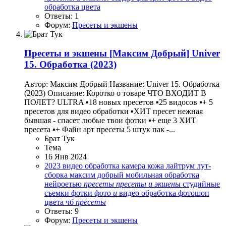
обработка
цвета
Ответы: 1
Форум:
Пресеты и экшены
Пресеты и экшены
[Максим Добрый] Univer
15. Обработка (2023)
Автор: Максим Добрый Название: Univer 15. Обработка
(2023) Описание: Коротко о товаре ЧТО ВХОДИТ В
ПОЛЕТ? ULTRA ▪️18 новых пресетов ▪️25 видосов ▪️+ 5
пресетов для видео обработки ▪️ХИТ пресет нежная
бывшая - спасет любые твои фотки ▪️+ еще 3 ХИТ
пресета ▪️+ Файн арт пресеты 5 штук пак -...
Брат Тук
Тема
16 Янв 2024
2023
видео обработка
камера
кожа лайтрум
лут-
сборка
максим добрый
мобильная обработка
нейроетью
пресеты
пресеты
и
экшены
студийные
съемки
фотки
фото
и
видео обработка
фотошоп
цвета
чб
пресеты
Ответы: 9
Форум:
Пресеты и экшены