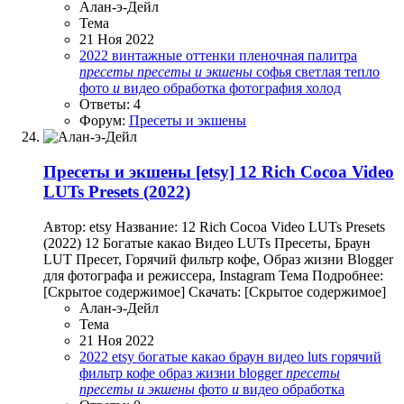
Алан-э-Дейл
Тема
21 Ноя 2022
2022
винтажные оттенки
пленочная палитра
пресеты
пресеты
и
экшены
софья светлая
тепло
фото
и
видео обработка
фотография
холод
Ответы: 4
Форум:
Пресеты и экшены
Пресеты и экшены
[etsy] 12 Rich Cocoa Video
LUTs Presets (2022)
Автор: etsy Название: 12 Rich Cocoa Video LUTs Presets
(2022) 12 Богатые какао Видео LUTs Пресеты, Браун
LUT Пресет, Горячий фильтр кофе, Образ жизни Blogger
для фотографа и режиссера, Instagram Тема Подробнее:
[Скрытое содержимое] Скачать: [Скрытое содержимое]
Алан-э-Дейл
Тема
21 Ноя 2022
2022
etsy
богатые какао
браун
видео luts
горячий
фильтр кофе
образ жизни blogger
пресеты
пресеты
и
экшены
фото
и
видео обработка