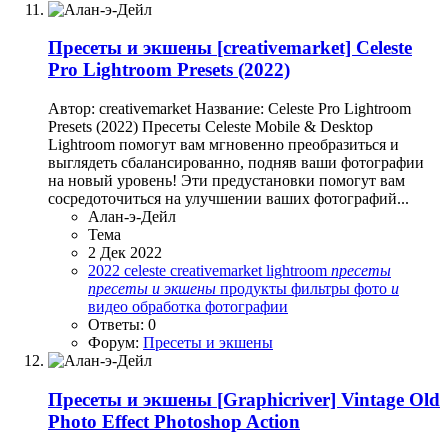
Пресеты и экшены
[creativemarket] Celeste
Pro Lightroom Presets (2022)
Автор: creativemarket Название: Celeste Pro Lightroom
Presets (2022) Пресеты Celeste Mobile & Desktop
Lightroom помогут вам мгновенно преобразиться и
выглядеть сбалансированно, подняв ваши фотографии
на новый уровень! Эти предустановки помогут вам
сосредоточиться на улучшении ваших фотографий...
Алан-э-Дейл
Тема
2 Дек 2022
2022
celeste
creativemarket
lightroom
пресеты
пресеты
и
экшены
продукты
фильтры
фото
и
видео обработка
фотографии
Ответы: 0
Форум:
Пресеты и экшены
Пресеты и экшены
[Graphicriver] Vintage Old
Photo Effect Photoshop Action