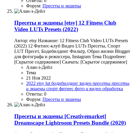
Ответы: 0
Форум:
Пресеты и экшены
Пресеты и экшены
[etsy] 12 Fitness Club
Video LUTs Presets (2022)
Автор: etsy Название: 12 Fitness Club Video LUTs Presets
(2022) 12 Фитнес-клуб Видео LUTs Пресеты, Спорт
LUT Пресет, Бодибилдинг Фильтр, Образ жизни Blogger
для фотографа и режиссера, Instagram Тема Подробнее:
[Скрытое содержимое] Скачать: [Скрытое содержимое]
Алан-э-Дейл
Тема
21 Ноя 2022
2022
etsy
lut
бодибилдинг
видео
пресеты
пресеты
и
экшены
спорт
фитнес
фото
и
видео обработка
Ответы: 0
Форум:
Пресеты и экшены
Пресеты и экшены
[Creativemarket]
Dreamscape Lightroom Presets Bundle (2020)