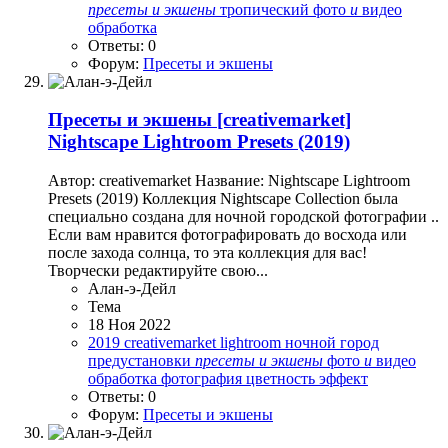
пресеты
и
экшены
тропический
фото
и
видео
обработка
Ответы: 0
Форум:
Пресеты и экшены
Пресеты и экшены
[creativemarket]
Nightscape Lightroom Presets (2019)
Автор: creativemarket Название: Nightscape Lightroom
Presets (2019) Коллекция Nightscape Collection была
специально создана для ночной городской фотографии ..
Если вам нравится фотографировать до восхода или
после захода солнца, то эта коллекция для вас!
Творчески редактируйте свою...
Алан-э-Дейл
Тема
18 Ноя 2022
2019
creativemarket
lightroom
ночной город
предустановки
пресеты
и
экшены
фото
и
видео
обработка
фотография
цветность
эффект
Ответы: 0
Форум:
Пресеты и экшены