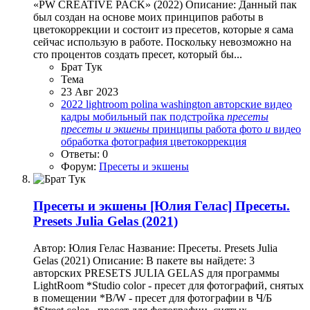
«PW CREATIVE PACK» (2022) Описание: Данный пак
был создан на основе моих принципов работы в
цветокоррекции и состоит из пресетов, которые я сама
сейчас использую в работе. Поскольку невозможно на
сто процентов создать пресет, который бы...
Брат Тук
Тема
23 Авг 2023
2022
lightroom
polina washington
авторские
видео
кадры
мобильный
пак
подстройка
пресеты
пресеты
и
экшены
принципы
работа
фото
и
видео
обработка
фотография
цветокоррекция
Ответы: 0
Форум:
Пресеты и экшены
Пресеты и экшены
[Юлия Гелас] Пресеты.
Presets Julia Gelas (2021)
Автор: Юлия Гелас Название: Пресеты. Presets Julia
Gelas (2021) Описание: В пакете вы найдете: 3
авторских PRESETS JULIA GELAS для программы
LightRoom *Studio color - пресет для фотографий, снятых
в помещении *B/W - пресет для фотографии в Ч/Б