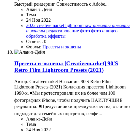
Быстрый рендеринг Совместимость с Adobe...
Алан-э-Дейл
Тема
24 Ноя 2022
2022
creativemarket
lightroom
raw
пресеты
пресеты
и
экшены
редактирование
фото
фото
и
видео
обработка
эффекты
Ответы: 0
Форум:
Пресеты и экшены
Пресеты и экшены
[Creativemarket] 90'S
Retro Film Lightroom Presets (2021)
Автор: Creativemarket Название: 90'S Retro Film
Lightroom Presets (2021) Коллекция пресетов Lightroom
1990-х. ◾Мы протестировали их на более чем 100
фотографиях iPhone, чтобы получить НАИЛУЧШИЕ
результаты. ◾Предустановки премиум-качества, отлично
подходят для семейных портретов, селфи...
Алан-э-Дейл
Тема
24 Ноя 2022