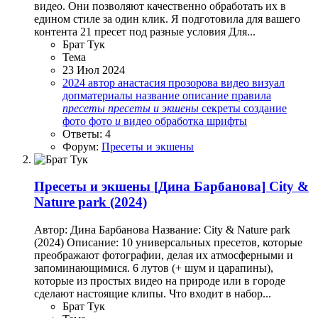
видео. Они позволяют качественно обработать их в
едином стиле за один клик. Я подготовила для вашего
контента 21 пресет под разные условия Для...
Брат Тук
Тема
23 Июл 2024
2024
автор
анастасия прозорова
видео
визуал
допматериалы
название
описание
правила
пресеты
пресеты
и
экшены
секреты
создание
фото
фото
и
видео обработка
шрифты
Ответы: 4
Форум:
Пресеты и экшены
Пресеты и экшены
[Дина Барбанова] City &
Nature park (2024)
Автор: Дина Барбанова Название: City & Nature park
(2024) Описание: 10 универсальных пресетов, которые
преображают фотографии, делая их атмосферными и
запоминающимися. 6 лутов (+ шум и царапины),
которые из простых видео на природе или в городе
сделают настоящие клипы. Что входит в набор...
Брат Тук