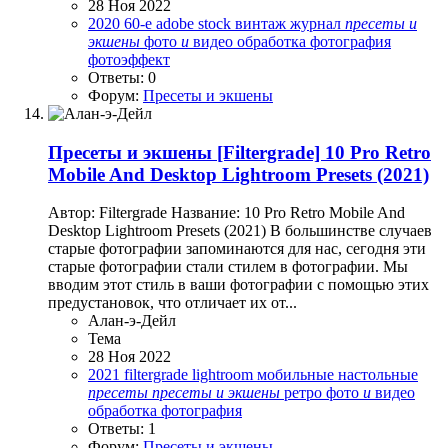
28 Ноя 2022
2020
60-е
adobe stock
винтаж
журнал
пресеты
и
экшены
фото
и
видео обработка
фотография
фотоэффект
Ответы: 0
Форум:
Пресеты и экшены
Пресеты и экшены
[Filtergrade] 10 Pro Retro
Mobile And Desktop Lightroom Presets (2021)
Автор: Filtergrade Название: 10 Pro Retro Mobile And
Desktop Lightroom Presets (2021) В большинстве случаев
старые фотографии запоминаются для нас, сегодня эти
старые фотографии стали стилем в фотографии. Мы
вводим этот стиль в ваши фотографии с помощью этих
предустановок, что отличает их от...
Алан-э-Дейл
Тема
28 Ноя 2022
2021
filtergrade
lightroom
мобильные
настольные
пресеты
пресеты
и
экшены
ретро
фото
и
видео
обработка
фотография
Ответы: 1
Форум:
Пресеты и экшены