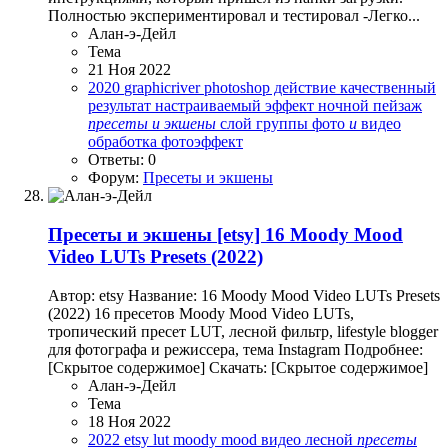
Полностью экспериментировал и тестировал -Легко...
Алан-э-Дейл
Тема
21 Ноя 2022
2020
graphicriver
photoshop действие
качественный
результат
настраиваемый эффект
ночной пейзаж
пресеты
и
экшены
слой группы
фото
и
видео
обработка
фотоэффект
Ответы: 0
Форум:
Пресеты и экшены
Пресеты и экшены
[etsy] 16 Moody Mood
Video LUTs Presets (2022)
Автор: etsy Название: 16 Moody Mood Video LUTs Presets
(2022) 16 пресетов Moody Mood Video LUTs,
тропический пресет LUT, лесной фильтр, lifestyle blogger
для фотографа и режиссера, тема Instagram Подробнее:
[Скрытое содержимое] Скачать: [Скрытое содержимое]
Алан-э-Дейл
Тема
18 Ноя 2022
2022
etsy
lut
moody mood
видео
лесной
пресеты