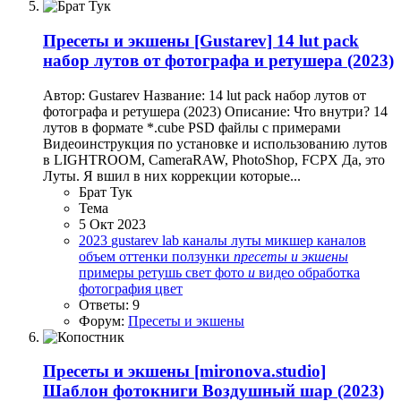
Пресеты и экшены
[Gustarev] 14 lut pack
набор лутов от фотографа и ретушера (2023)
Автор: Gustarev Название: 14 lut pack набор лутов от
фотографа и ретушера (2023) Описание: Что внутри? 14
лутов в форматe *.cube PSD файлы с примерами
Видеоинструкция по установке и использованию лутов
в LIGHTROOM, CameraRAW, PhotoShop, FCPX Да, это
Луты. Я вшил в них коррекции которые...
Брат Тук
Тема
5 Окт 2023
2023
gustarev
lab
каналы
луты
микшер каналов
объем
оттенки
ползунки
пресеты
и
экшены
примеры
ретушь
свет
фото
и
видео обработка
фотография
цвет
Ответы: 9
Форум:
Пресеты и экшены
Пресеты и экшены
[mironova.studio]
Шаблон фотокниги Воздушный шар (2023)