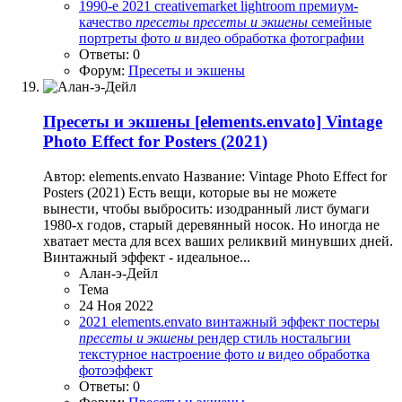
1990-е
2021
creativemarket
lightroom
премиум-
качество
пресеты
пресеты
и
экшены
семейные
портреты
фото
и
видео обработка
фотографии
Ответы: 0
Форум:
Пресеты и экшены
Пресеты и экшены
[elements.envato] Vintage
Photo Effect for Posters (2021)
Автор: elements.envato Название: Vintage Photo Effect for
Posters (2021) Есть вещи, которые вы не можете
вынести, чтобы выбросить: изодранный лист бумаги
1980-х годов, старый деревянный носок. Но иногда не
хватает места для всех ваших реликвий минувших дней.
Винтажный эффект - идеальное...
Алан-э-Дейл
Тема
24 Ноя 2022
2021
elements.envato
винтажный эффект
постеры
пресеты
и
экшены
рендер
стиль ностальгии
текстурное настроение
фото
и
видео обработка
фотоэффект
Ответы: 0