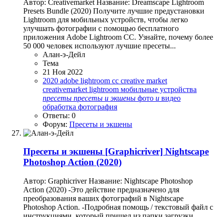
Автор: Creativemarket Название: Dreamscape Lightroom
Presets Bundle (2020) Получите лучшие предустановки
Lightroom для мобильных устройств, чтобы легко
улучшать фотографии с помощью бесплатного
приложения Adobe Lightroom CC. Узнайте, почему более
50 000 человек используют лучшие пресеты...
Алан-э-Дейл
Тема
21 Ноя 2022
2020
adobe lightroom cc
creative market
creativemarket
lightroom
мобильные устройства
пресеты
пресеты
и
экшены
фото
и
видео
обработка
фотография
Ответы: 0
Форум:
Пресеты и экшены
Пресеты и экшены
[Graphicriver] Nightscape
Photoshop Action (2020)
Автор: Graphicriver Название: Nightscape Photoshop
Action (2020) -Это действие предназначено для
преобразования ваших фотографий в Nightscape
Photoshop Action. -Подробная помощь / текстовый файл с
инструкциями, который пришел из папки загрузки.