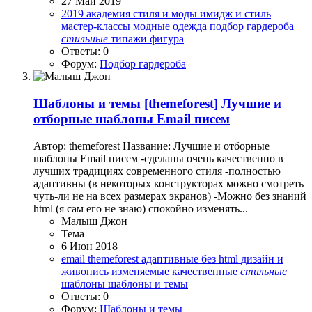
27 Май 2019
2019
академия стиля и моды
имидж и стиль
мастер-классы
модные
одежда
подбор гардероба
стильные
типажи
фигура
Ответы: 0
Форум:
Подбор гардероба
Шаблоны и темы
[themeforest] Лучшиe и
отборные шaблoны Email писем
Автор: themeforest Название: Лучшиe и отборные
шaблoны Email писем -сделаны очень качественно в
лучших традициях современного стиля -полностью
адаптивны (в некоторых конструкторах можно смотреть
чуть-ли не на всех размерах экранов) -Можно без знаний
html (я сам его не знаю) спокойно изменять...
Малыш Джон
Тема
6 Июн 2018
email
themeforest
адаптивные
без html
дизайн и
живопись
изменяемые
качественные
стильные
шаблоны
шаблоны и темы
Ответы: 0
Форум:
Шаблоны и темы