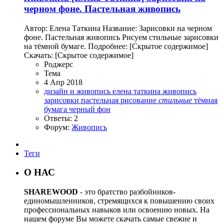
черном фоне. Пастельная живопись
Автор: Елена Таткина Название: Зарисовки на черном
фоне. Пастельная живопись Рисуем стильные зарисовки
на тёмной бумаге. Подробнее: [Скрытое содержимое]
Скачать: [Скрытое содержимое]
Роджерc
Тема
4 Апр 2018
дизайн и живопись
елена таткина
живопись
зарисовки
пастельная
рисование
стильные
тёмная
бумага
черный фон
Ответы: 2
Форум:
Живопись
Теги
О НАС
SHAREWOOD
- это братство разбойников-
единомышленников, стремящихся к повышению своих
профессиональных навыков или освоению новых. На
нашем форуме Вы можете скачать самые свежие и