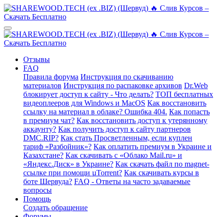
Отзывы
FAQ
Правила форума
Инструкция по скачиванию
материалов
Инструкция по распаковке архивов
Dr.Web
блокирует доступ к сайту - Что делать?
ТОП бесплатных
видеоплееров для Windows и MacOS
Как восстановить
ссылку на материал в облаке? Ошибка 404.
Как попасть
в премиум чат?
Как восстановить доступ к утерянному
аккаунту?
Как получить доступ к сайту партнеров
DMC.RIP?
Как стать Просветленным, если куплен
тариф «Разбойник»?
Как оплатить премиум в Украине и
Казахстане?
Как скачивать с «Облако Mail.ru» и
«Яндекс.Диск» в Украине?
Как скачать файл по magnet-
ссылке при помощи µTorrent?
Как скачивать курсы в
боте Шервуда?
FAQ - Ответы на часто задаваемые
вопросы
Помощь
Создать обращение
Форумы