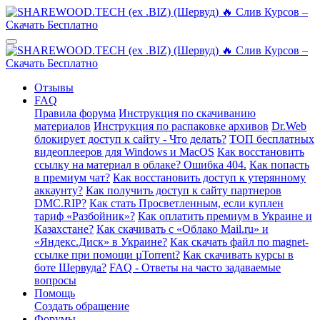
Отзывы
FAQ
Правила форума
Инструкция по скачиванию
материалов
Инструкция по распаковке архивов
Dr.Web
блокирует доступ к сайту - Что делать?
ТОП бесплатных
видеоплееров для Windows и MacOS
Как восстановить
ссылку на материал в облаке? Ошибка 404.
Как попасть
в премиум чат?
Как восстановить доступ к утерянному
аккаунту?
Как получить доступ к сайту партнеров
DMC.RIP?
Как стать Просветленным, если куплен
тариф «Разбойник»?
Как оплатить премиум в Украине и
Казахстане?
Как скачивать с «Облако Mail.ru» и
«Яндекс.Диск» в Украине?
Как скачать файл по magnet-
ссылке при помощи µTorrent?
Как скачивать курсы в
боте Шервуда?
FAQ - Ответы на часто задаваемые
вопросы
Помощь
Создать обращение
Форумы