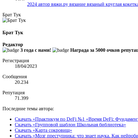
2024
автор
вяжи.ру
вязание
вязаный
круглая кокетк
Брат Тук
Брат Тук
Редактор
3 года с нами!
Награда за 5000 очков репута
Регистрация
18/04/2023
Сообщения
20.234
Репутация
71.399
Последние темы автора:
Скачать «Практикум по DeFi №1 «Время DeFi: Фундамен
Скачать «Групповой шаблон Школьная библиотека»
Скачать «Карта сокровищ»
Скачать «Мозг преступника: что знает наука. Как нейро