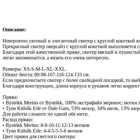
Описание:
Невероятно уютный и элегантный свитер с круглой кокеткой вя
Прекрасный свитер оверсайз с круглой кокеткой выполняется сп
Благодаря этой качественной пряже, свитер мягкий и пушисты
легко запоминается, а вязать его очень интересно.
Размеры: XS-S-M-L-XL-XXL.
Обхват бюста: 89-98-107-116-124-133 см.
Если предпочитаете свитер с более свободной посадкой, то вы
Благодаря конструкции, длина корпуса и рукавов легко коррек
Пряжа:
• Bystrikk Merino от Bystrikk, 100% экстрафайн меринос; мотки 
• Tynn Kidsilk Erle от Dale Garn, 53% мохер, 34% шелк, 13% шер
Для работы сложите по одной обе нити.
Расход пряжи:
• Bystrikk Merino: 8-9-10-11-12-13 мотков
• Tynn Kidsilk Erle: 4-4-5-5-5-6 мотков
Цвет пряжи для светлого свитера: