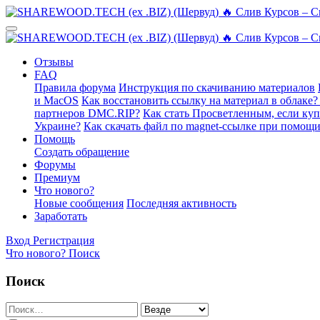
Отзывы
FAQ
Правила форума
Инструкция по скачиванию материалов
и MacOS
Как восстановить ссылку на материал в облаке?
партнеров DMC.RIP?
Как стать Просветленным, если ку
Украине?
Как скачать файл по magnet-ссылке при помощи
Помощь
Создать обращение
Форумы
Премиум
Что нового?
Новые сообщения
Последняя активность
Заработать
Вход
Регистрация
Что нового?
Поиск
Поиск