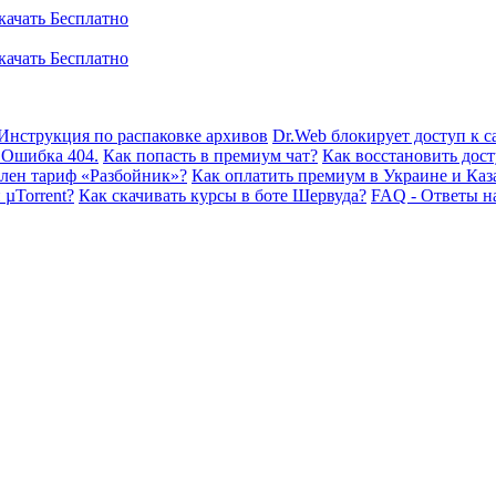
Инструкция по распаковке архивов
Dr.Web блокирует доступ к са
 Ошибка 404.
Как попасть в премиум чат?
Как восстановить дост
плен тариф «Разбойник»?
Как оплатить премиум в Украине и Каз
 µTorrent?
Как скачивать курсы в боте Шервуда?
FAQ - Ответы н