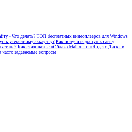
йту - Что делать?
ТОП бесплатных видеоплееров для Windows
уп к утерянному аккаунту?
Как получить доступ к сайту
ахстане?
Как скачивать с «Облако Mail.ru» и «Яндекс.Диск» в
а часто задаваемые вопросы