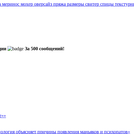
а
меринос
мохер
оверсайз
пряжа
размеры
свитер
спицы
текстурн
ции
За 500 сообщений!
т»»
биология объясняет причины появления маньяков и психопатов»