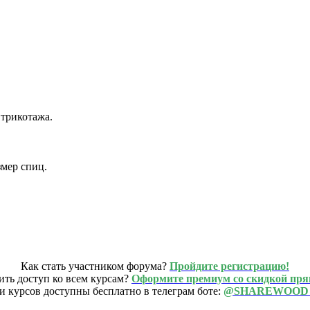
 трикотажа.
змер спиц.
Как стать участником форума?
Пройдите регистрацию!
ить доступ ко всем курсам?
Оформите премиум со скидкой пря
и курсов доступны бесплатно в телеграм боте:
@SHAREWOOD