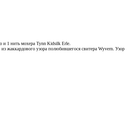
и 1 нить мохера Tynn Kidsilk Erle.
 из жаккардового узора полюбившегося свитера Wyvern. Узор