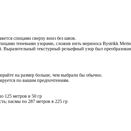
жется спицами сверху вниз без швов.
ицами теневыми узорами, сложив нить мериноса Bystrikk Merino 
й. Выразительный текстурный рельефный узор был преобразован
бирайте на размер больше, чем выбрали бы обычно.
тируется по вашим предпочтениям.
по 125 метров в 50 гр
сть; пасмы по 287 метров в 225 гр