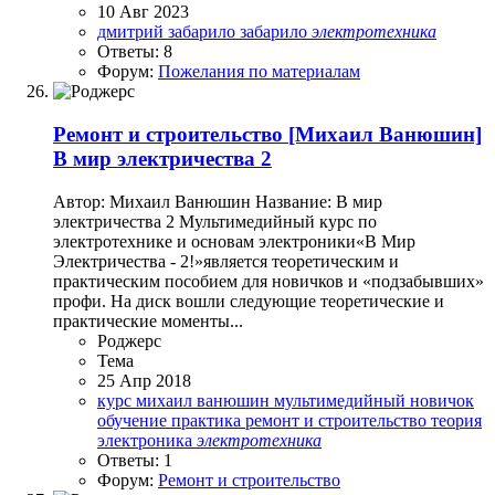
10 Авг 2023
дмитрий забарило
забарило
электротехника
Ответы: 8
Форум:
Пожелания по материалам
Ремонт и строительство
[Михаил Ванюшин]
В мир электричества 2
Автор: Михаил Ванюшин Название: В мир
электричества 2 Мультимедийный курс по
электротехнике и основам электроники«В Мир
Электричества - 2!»является теоретическим и
практическим пособием для новичков и «подзабывших»
профи. На диск вошли следующие теоретические и
практические моменты...
Роджерc
Тема
25 Апр 2018
курс
михаил ванюшин
мультимедийный
новичок
обучение
практика
ремонт и строительство
теория
электроника
электротехника
Ответы: 1
Форум:
Ремонт и строительство