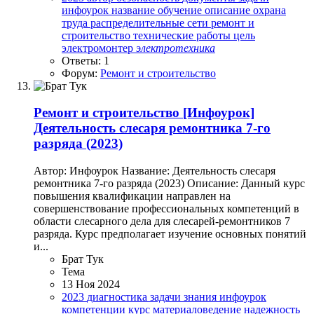
инфоурок
название
обучение
описание
охрана
труда
распределительные сети
ремонт и
строительство
технические работы
цель
электромонтер
электротехника
Ответы: 1
Форум:
Ремонт и строительство
Ремонт и строительство
[Инфоурок]
Деятельность слесаря ремонтника 7-го
разряда (2023)
Автор: Инфоурок Название: Деятельность слесаря
ремонтника 7-го разряда (2023) Описание: Данный курс
повышения квалификации направлен на
совершенствование профессиональных компетенций в
области слесарного дела для слесарей-ремонтников 7
разряда. Курс предполагает изучение основных понятий
и...
Брат Тук
Тема
13 Ноя 2024
2023
диагностика
задачи
знания
инфоурок
компетенции
курс
материаловедение
надежность