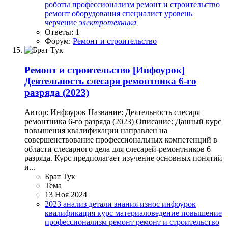
роботы
профессионализм
ремонт и строительство
ремонт оборудования
специалист
уровень
черчение
электротехника
Ответы: 1
Форум:
Ремонт и строительство
Ремонт и строительство
[Инфоурок]
Деятельность слесаря ремонтника 6-го
разряда (2023)
Автор: Инфоурок Название: Деятельность слесаря
ремонтника 6-го разряда (2023) Описание: Данный курс
повышения квалификации направлен на
совершенствование профессиональных компетенций в
области слесарного дела для слесарей-ремонтников 6
разряда. Курс предполагает изучение основных понятий
и...
Брат Тук
Тема
13 Ноя 2024
2023
анализ
детали
знания
износ
инфоурок
квалификация
курс
материаловедение
повышение
профессионализм
ремонт
ремонт и строительство