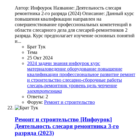
Автор: Инфоурок Название: Деятельность слесаря
ремонтника 2-го разряда (2024) Описание: Данный курс
повышения квалификации направлен на
совершенствование профессиональных компетенций в
области слесарного дела для слесарей-ремонтников 2
разряда. Курс предполагает изучение основных понятий
и...
Брат Тук
Тема
25 Окт 2024
2024
задачи
знания
инфоурок
курс
материаловедение
оборудование
повышение
квалификации
профессиональное развитие
ремонт
и строительство
слесарно-сборочные работы
слесарь-ремонтник
уровень
цель
черчение
электротехника
Ответы: 2
Форум:
Ремонт и строительство
Ремонт и строительство
[Инфоурок]
Деятельность слесаря ремонтника 3-го
разряда (2023)