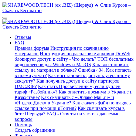
Отзывы
FAQ
Правила форума
Инструкция по скачиванию
материалов
Инструкция по распаковке архивов
Dr.Web
блокирует доступ к сайту - Что делать?
ТОП бесплатных
видеоплееров для Windows и MacOS
Как восстановить
ссылку на материал в облаке? Ошибка 404.
Как попасть
в премиум чат?
Как восстановить доступ к утерянному
аккаунту?
Как получить доступ к сайту партнеров
DMC.RIP?
Как стать Просветленным, если куплен
тариф «Разбойник»?
Как оплатить премиум в Украине и
Казахстане?
Как скачивать с «Облако Mail.ru» и
«Яндекс.Диск» в Украине?
Как скачать файл по magnet-
ссылке при помощи µTorrent?
Как скачивать курсы в
боте Шервуда?
FAQ - Ответы на часто задаваемые
вопросы
Помощь
Создать обращение
Форумы