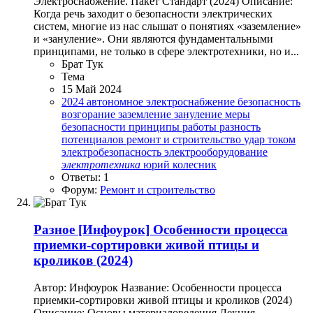
Электроснабжение. Пакет Стандарт (2024) Описание:
Когда речь заходит о безопасности электрических
систем, многие из нас слышат о понятиях «заземление»
и «зануление». Они являются фундаментальными
принципами, не только в сфере электротехники, но и...
Брат Тук
Тема
15 Май 2024
2024
автономное электроснабжение
безопасность
возгорание
заземление
зануление
меры
безопасности
принципы работы
разность
потенциалов
ремонт и строительство
удар током
электробезопасность
электрооборудование
электротехника
юрий колесник
Ответы: 1
Форум:
Ремонт и строительство
Разное
[Инфоурок] Особенности процесса
приемки-сортировки живой птицы и
кроликов (2024)
Автор: Инфоурок Название: Особенности процесса
приемки-сортировки живой птицы и кроликов (2024)
Описание: Основы материаловедения Лекция