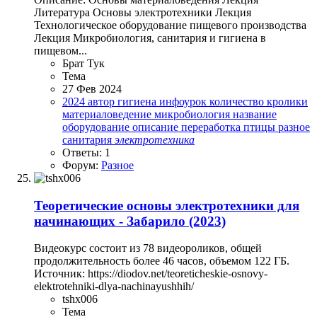
Литература Основы электротехники Лекция
Технологическое оборудование пищевого производства
Лекция Микробиология, санитария и гигиена в
пищевом...
Брат Тук
Тема
27 Фев 2024
2024
автор
гигиена
инфоурок
количество
кролики
материаловедение
микробиология
название
оборудование
описание
переработка
птицы
разное
санитария
электротехника
Ответы: 1
Форум:
Разное
Теоретические основы электротехники для
начинающих - Забарило (2023)
Видеокурс состоит из 78 видеороликов, общей
продолжительность более 46 часов, объемом 122 ГБ.
Источник: https://diodov.net/teoreticheskie-osnovy-
elektrotehniki-dlya-nachinayushhih/
tshx006
Тема