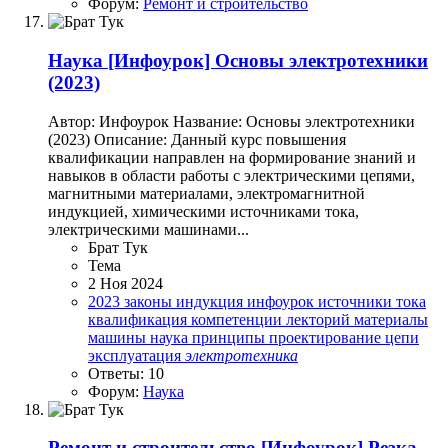
Форум:
Ремонт и строительство
Наука
[Инфоурок] Основы электротехники
(2023)
Автор: Инфоурок Название: Основы электротехники
(2023) Описание: Данный курс повышения
квалификации направлен на формирование знаний и
навыков в области работы с электрическими цепями,
магнитными материалами, электромагнитной
индукцией, химическими источниками тока,
электрическими машинами...
Брат Тук
Тема
2 Ноя 2024
2023
законы
индукция
инфоурок
источники тока
квалификация
компетенции
лекторий
материалы
машины
наука
принципы
проектирование
цепи
эксплуатация
электротехника
Ответы: 10
Форум:
Наука
Ремонт и строительство
[Инфоурок] Резка