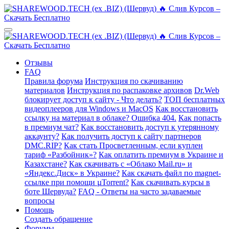
Отзывы
FAQ
Правила форума
Инструкция по скачиванию
материалов
Инструкция по распаковке архивов
Dr.Web
блокирует доступ к сайту - Что делать?
ТОП бесплатных
видеоплееров для Windows и MacOS
Как восстановить
ссылку на материал в облаке? Ошибка 404.
Как попасть
в премиум чат?
Как восстановить доступ к утерянному
аккаунту?
Как получить доступ к сайту партнеров
DMC.RIP?
Как стать Просветленным, если куплен
тариф «Разбойник»?
Как оплатить премиум в Украине и
Казахстане?
Как скачивать с «Облако Mail.ru» и
«Яндекс.Диск» в Украине?
Как скачать файл по magnet-
ссылке при помощи µTorrent?
Как скачивать курсы в
боте Шервуда?
FAQ - Ответы на часто задаваемые
вопросы
Помощь
Создать обращение
Форумы