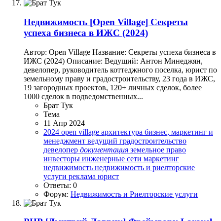
Недвижимость
[Open Village] Секреты
успеха бизнеса в ИЖС (2024)
Автор: Open Village Название: Секреты успеха бизнеса в
ИЖС (2024) Описание: Ведущий: Антон Минеджян,
девелопер, руководитель коттеджного поселка, юрист по
земельному праву и градостроительству, 23 года в ИЖС,
19 загородных проектов, 120+ личных сделок, более
1000 сделок в подведомственных...
Брат Тук
Тема
11 Апр 2024
2024
open village
архитектура
бизнес, маркетинг и
менеджмент
ведущий
градостроительство
девелопер
документация
земельное право
инвесторы
инженерные сети
маркетинг
недвижимость
недвижимость и риелторские
услуги
реклама
юрист
Ответы: 0
Форум:
Недвижимость и Риелторские услуги