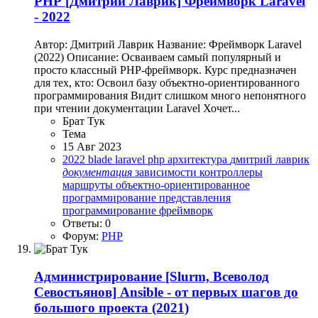
PHP
[Дмитрий Лаврик] Фреймворк Laravel
- 2022
Автор: Дмитрий Лаврик Название: Фреймворк Laravel
(2022) Описание: Осваиваем самый популярный и
просто классный PHP-фреймворк. Курс предназначен
для тех, кто: Освоил базу объектно-ориентированного
программирования Видит слишком много непонятного
при чтении документации Laravel Хочет...
Брат Тук
Тема
15 Авг 2023
2022
blade
laravel
php
архитектура
дмитрий лаврик
документация
зависимости
контроллеры
маршруты
объектно-ориентированное
программирование
представления
программирование
фреймворк
Ответы: 0
Форум:
PHP
Администрирование
[Slurm, Всеволод
Севостьянов] Ansible - от первых шагов до
большого проекта (2021)