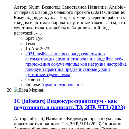
Автор: Slurm, Всеволод Севостьянов Название: Ansible -
от первых шагов до большого проекта (2021) Описание:
Кому подойдет курс: - Тем, кто хочет уверенно работать
с кодом и автоматизировать рутинные задачи. - Тем, кто
хочет накатывать апдейты веб-приложений под
нагрузкой. -...
Брат Тук
Тема
15 Авг 2023
2021
ansible
slurm, всеволод севостьянов
автоматизация
администрирование
апдейты
веб-
приложения
документация
код
нагрузка
настройка
плейбуки
практика
предзаписанные уроки
рутинные задачи
темы
Ответы: 1
Форум:
Администрирование
1C
[infostart] Видеокурс-практикум - как
подготовить и написать ТЗ, ЗНР, ЧТЗ (2023)
Автор: infostart] Название: Видеокурс-практикум - как
подготовить и написать ТЗ, ЗНР, ЧТЗ (2023) Описание:
Авторский видеокурс аналитика со стажем Дмитрия