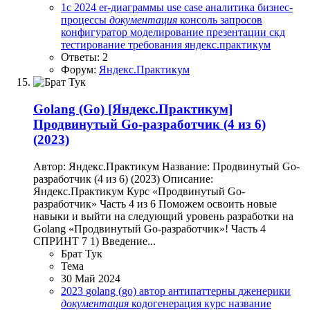
1с
2024
er-диаграммы
use case
аналитика
бизнес-
процессы
документация
консоль запросов
конфигуратор
моделирование
презентации
скд
тестирование
требования
яндекс.практикум
Ответы: 2
Форум:
Яндекс.Практикум
Golang (Go)
[Яндекс.Практикум]
Продвинутый Go-разработчик (4 из 6)
(2023)
Автор: Яндекс.Практикум Название: Продвинутый Go-
разработчик (4 из 6) (2023) Описание:
Яндекс.Практикум Курс «Продвинутый Go-
разработчик» Часть 4 из 6 Поможем освоить новые
навыки и выйти на следующий уровень разработки на
Golang «Продвинутый Go-разработчик»! Часть 4
СПРИНТ 7 1) Введение...
Брат Тук
Тема
30 Май 2024
2023
golang (go)
автор
антипаттерны
дженерики
документация
кодогенерация
курс
название