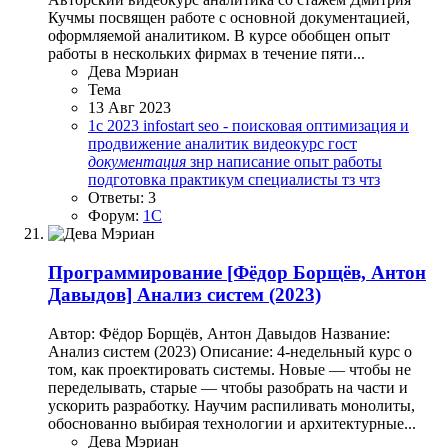
Кучмы посвящен работе с основной документацией,
оформляемой аналитиком. В курсе обобщен опыт
работы в нескольких фирмах в течение пяти...
Дева Мэриан
Тема
13 Авг 2023
1с
2023
infostart
seo - поисковая оптимизация и
продвижение
аналитик
видеокурс
гост
документация
знр
написание
опыт работы
подготовка
практикум
специалисты
тз
чтз
Ответы: 3
Форум:
1C
Программирование
[Фёдор Борщёв, Антон
Давыдов] Анализ систем (2023)
Автор: Фёдор Борщёв, Антон Давыдов Название:
Анализ систем (2023) Описание: 4-недельный курс о
том, как проектировать системы. Новые — чтобы не
переделывать, старые — чтобы разобрать на части и
ускорить разработку. Научим распиливать монолиты,
обоснованно выбирая технологии и архитектурные...
Дева Мэриан