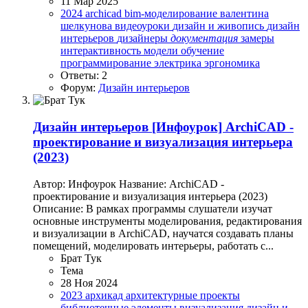
11 Мар 2025
2024
archicad
bim-моделирование
валентина
шелкунова
видеоуроки
дизайн и живопись
дизайн
интерьеров
дизайнеры
документация
замеры
интерактивность
модели
обучение
программирование
электрика
эргономика
Ответы: 2
Форум:
Дизайн интерьеров
Дизайн интерьеров
[Инфоурок] ArchiCAD -
проектирование и визуализация интерьера
(2023)
Автор: Инфоурок Название: ArchiCAD -
проектирование и визуализация интерьера (2023)
Описание: В рамках программы слушатели изучат
основные инструменты моделирования, редактирования
и визуализации в ArchiCAD, научатся создавать планы
помещений, моделировать интерьеры, работать с...
Брат Тук
Тема
28 Ноя 2024
2023
архикад
архитектурные проекты
библиотечные элементы
визуализация
дизайн и