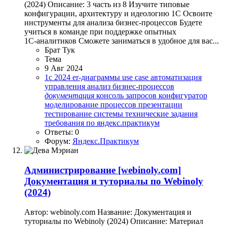
(2024) Описание: 3 часть из 8 Изучите типовые
конфигурации, архитектуру и идеологию 1С Освоите
инструменты для анализа бизнес‑процессов Будете
учиться в команде при поддержке опытных
1С‑аналитиков Сможете заниматься в удобное для вас...
Брат Тук
Тема
9 Авг 2024
1с
2024
er-диаграммы
use case
автоматизация
управления
анализ бизнес-процессов
документация
консоль запросов
конфигуратор
моделирование процессов
презентации
тестирование системы
технические задания
требования по
яндекс.практикум
Ответы: 0
Форум:
Яндекс.Практикум
Администрирование
[webinoly.com]
Документация и туториалы по Webinoly
(2024)
Автор: webinoly.com Название: Документация и
туториалы по Webinoly (2024) Описание: Материал