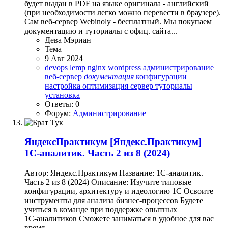
будет выдан в PDF на языке оригинала - английский
(при необходимости легко можно перевести в браузере).
Сам веб-сервер Webinoly - бесплатный. Мы покупаем
документацию и туториалы с офиц. сайта...
Дева Мэриан
Тема
9 Авг 2024
devops
lemp
nginx
wordpress
администрирование
веб-сервер
документация
конфигурации
настройка
оптимизация
сервер
туториалы
установка
Ответы: 0
Форум:
Администрирование
ЯндексПрактикум
[Яндекс.Практикум]
1С‑аналитик. Часть 2 из 8 (2024)
Автор: Яндекс.Практикум Название: 1С‑аналитик.
Часть 2 из 8 (2024) Описание: Изучите типовые
конфигурации, архитектуру и идеологию 1С Освоите
инструменты для анализа бизнес‑процессов Будете
учиться в команде при поддержке опытных
1С‑аналитиков Сможете заниматься в удобное для вас
время...