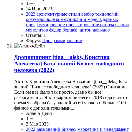
Тема
14 Июн 2023
2023
архитектурные стили
выбор технологий
документация
коммуникации
модель данных
программирование
проектирование систем
распил
монолитов
фёдор борщёв, антон давыдов
Ответы: 1
Форум:
Программирование
Дропшиппинг
[tina__aleks, Кристина
Алексеева] База знаний Бизнес свободного
человека (2022)
Автор: Кристина Алексеева Название: [tina__aleks] База
знаний "Бизнес свободного человека" (2022) Описание:
Если бы всё было так просто, давно бы все
разбогатели… Я в товарном бизнесе с 2018 года и за это
время я собрала базу знаний из 60 уроков и больше 100
файлов с дополнительными...
Алан-э-Дейл
Тема
2 Мар 2023
2022
база знаний
бизнес, маркетинг и менеджмент