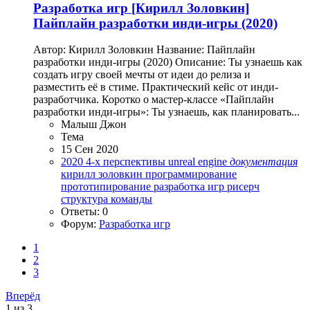
Разработка игр
[Кирилл Золовкин]
Пайплайн разработки инди-игры (2020)
Автор: Кирилл Золовкин Название: Пайплайн
разработки инди-игры (2020) Описание: Ты узнаешь как
создать игру своей мечты от идеи до релиза и
разместить её в стиме. Практический кейс от инди-
разработчика. Коротко о мастер-классе «Пайплайн
разработки инди-игры»: Ты узнаешь, как планировать...
Малыш Джон
Тема
15 Сен 2020
2020
4-х перспективы
unreal engine
документация
кирилл золовкин
программирование
прототипирование
разработка игр
рисерч
структура команды
Ответы: 0
Форум:
Разработка игр
1
2
3
Вперёд
1 из 3