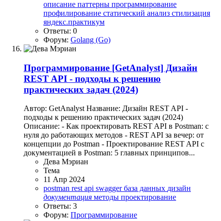
описание
паттерны
программирование
профилирование
статический анализ
стилизация
яндекс.практикум
Ответы: 0
Форум:
Golang (Go)
Программирование
[GetAnalyst] Дизайн
REST API - подходы к решению
практических задач (2024)
Автор: GetAnalyst Название: Дизайн REST API -
подходы к решению практических задач (2024)
Описание: - Как проектировать REST API в Postman: с
нуля до работающих методов - REST API за вечер: от
концепции до Postman - Проектирование REST API с
документацией в Postman: 5 главных принципов...
Дева Мэриан
Тема
11 Апр 2024
postman
rest api
swagger
база данных
дизайн
документация
методы
проектирование
Ответы: 3
Форум:
Программирование