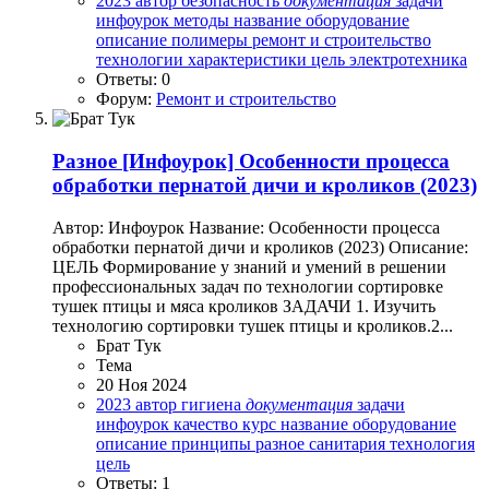
2023
автор
безопасность
документация
задачи
инфоурок
методы
название
оборудование
описание
полимеры
ремонт и строительство
технологии
характеристики
цель
электротехника
Ответы: 0
Форум:
Ремонт и строительство
Разное
[Инфоурок] Особенности процесса
обработки пернатой дичи и кроликов (2023)
Автор: Инфоурок Название: Особенности процесса
обработки пернатой дичи и кроликов (2023) Описание:
ЦЕЛЬ Формирование у знаний и умений в решении
профессиональных задач по технологии сортировке
тушек птицы и мяса кроликов ЗАДАЧИ 1. Изучить
технологию сортировки тушек птицы и кроликов.2...
Брат Тук
Тема
20 Ноя 2024
2023
автор
гигиена
документация
задачи
инфоурок
качество
курс
название
оборудование
описание
принципы
разное
санитария
технология
цель
Ответы: 1