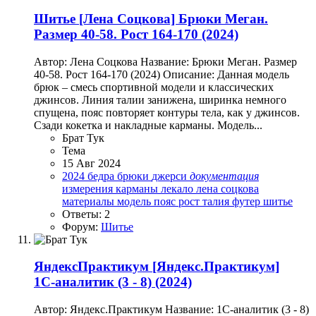
Шитье
[Лена Соцкова] Брюки Меган.
Размер 40-58. Рост 164-170 (2024)
Автор: Лена Соцкова Название: Брюки Меган. Размер
40-58. Рост 164-170 (2024) Описание: Данная модель
брюк – смесь спортивной модели и классических
джинсов. Линия талии занижена, ширинка немного
спущена, пояс повторяет контуры тела, как у джинсов.
Сзади кокетка и накладные карманы. Модель...
Брат Тук
Тема
15 Авг 2024
2024
бедра
брюки
джерси
документация
измерения
карманы
лекало
лена соцкова
материалы
модель
пояс
рост
талия
футер
шитье
Ответы: 2
Форум:
Шитье
ЯндексПрактикум
[Яндекс.Практикум]
1С‑аналитик (3 - 8) (2024)
Автор: Яндекс.Практикум Название: 1С‑аналитик (3 - 8)