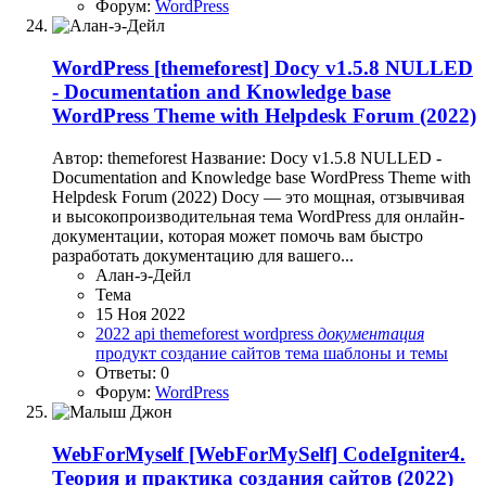
Форум:
WordPress
WordPress
[themeforest] Docy v1.5.8 NULLED
- Documentation and Knowledge base
WordPress Theme with Helpdesk Forum (2022)
Автор: themeforest Название: Docy v1.5.8 NULLED -
Documentation and Knowledge base WordPress Theme with
Helpdesk Forum (2022) Docy — это мощная, отзывчивая
и высокопроизводительная тема WordPress для онлайн-
документации, которая может помочь вам быстро
разработать документацию для вашего...
Алан-э-Дейл
Тема
15 Ноя 2022
2022
api
themeforest
wordpress
документация
продукт
создание сайтов
тема
шаблоны и темы
Ответы: 0
Форум:
WordPress
WebForMyself
[WebForMySelf] CodeIgniter4.
Теория и практика создания сайтов (2022)