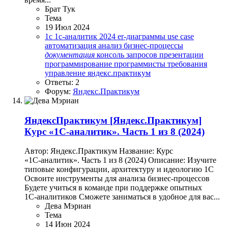
Брат Тук
Тема
19 Июл 2024
1c
1с-аналитик
2024
er-диаграммы
use case
автоматизация
анализ
бизнес-процессы
документация
консоль запросов
презентации
программирование
программисты
требования
управление
яндекс.практикум
Ответы: 2
Форум:
Яндекс.Практикум
ЯндексПрактикум
[Яндекс.Практикум]
Курс «1С‑аналитик». Часть 1 из 8 (2024)
Автор: Яндекс.Практикум Название: Курс
«1С‑аналитик». Часть 1 из 8 (2024) Описание: Изучите
типовые конфигурации, архитектуру и идеологию 1С
Освоите инструменты для анализа бизнес‑процессов
Будете учиться в команде при поддержке опытных
1С‑аналитиков Сможете заниматься в удобное для вас...
Дева Мэриан
Тема
14 Июн 2024