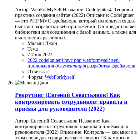
Автор: WebForMySelf Название: CodeIgniter4. Теория и
практика создания сайтов (2022) Описание: CodeIgniter
— это PHP MVC фреймворк, который используется для
быстрой разработки веб-приложений. Он предоставляет
библиотеки для соединения с базой данных, а также для
выполнения различных...
Малыш Джон
Тема
7 Июл 2022
2022
codeigniter4
mvc
php
webformyself
веб-
приложения
документация
разработка
фреймворк
Ответы: 2
Форум:
WebForMyself
Рекрутинг
[Евгений Севастьянов] Как
контролировать сотрудников: правила и
приёмы для руководителя (2022)
Автор: Евгений Севастьянов Название: Как
контролировать сотрудников: правила и приёмы для
руководителя (2022) Описание: Контроль — как много в
этом слове для сердца русского слилось! Как много в