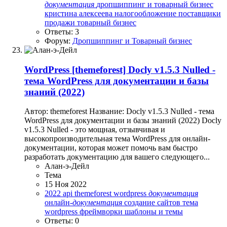
документация
дропшиппинг и товарный бизнес
кристина алексеева
налогообложение
поставщики
продажи
товарный бизнес
Ответы: 3
Форум:
Дропшиппинг и Товарный бизнес
WordPress
[themeforest] Docly v1.5.3 Nulled -
тема WordPress для документации и базы
знаний (2022)
Автор: themeforest Название: Docly v1.5.3 Nulled - тема
WordPress для документации и базы знаний (2022) Docly
v1.5.3 Nulled - это мощная, отзывчивая и
высокопроизводительная тема WordPress для онлайн-
документации, которая может помочь вам быстро
разработать документацию для вашего следующего...
Алан-э-Дейл
Тема
15 Ноя 2022
2022
api
themeforest
wordpress
документация
онлайн-
документация
создание сайтов
тема
wordpress
фреймворки
шаблоны и темы
Ответы: 0