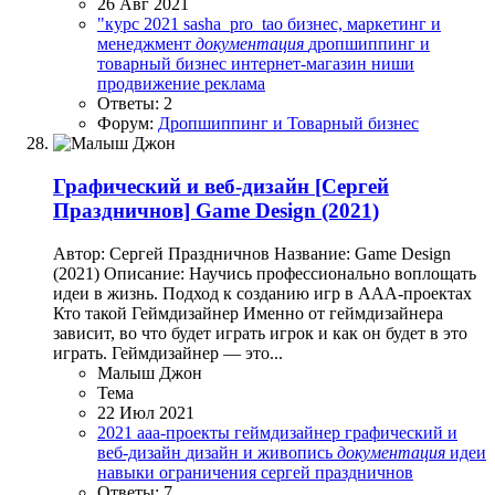
26 Авг 2021
"курс
2021
sasha_pro_tao
бизнес, маркетинг и
менеджмент
документация
дропшиппинг и
товарный бизнес
интернет-магазин
ниши
продвижение
реклама
Ответы: 2
Форум:
Дропшиппинг и Товарный бизнес
Графический и веб-дизайн
[Сергей
Праздничнов] Game Design (2021)
Автор: Сергей Праздничнов Название: Game Design
(2021) Описание: Научись профессионально воплощать
идеи в жизнь. Подход к созданию игр в ААА-проектах
Кто такой Геймдизайнер Именно от геймдизайнера
зависит, во что будет играть игрок и как он будет в это
играть. Геймдизайнер — это...
Малыш Джон
Тема
22 Июл 2021
2021
aaa-проекты
геймдизайнер
графический и
веб-дизайн
дизайн и живопись
документация
идеи
навыки
ограничения
сергей праздничнов
Ответы: 7