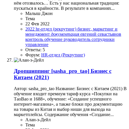
нём отозвалось… Есть у нас национальная традиция:
пускаться в крайности. В результате в компаниях...
Малыш Джон
Тема
22 Фев 2022
2022
hr-отдел (рекрутинг)
бизнес, маркетинг и
менеджмент
документация
евгений севастьянов
контроль
обучение
руководитель
сотрудники
управление
Ответы: 5
Форум:
HR-отдел (Рекрутинг)
Дропшиппинг
[sasha_pro_tao] Бизнес с
Китаем (2021)
Автор: sasha_pro_tao Название: Бизнес с Китаем (2021) В
обучение входит премиум тариф курса «Покупки на
ТаоВао и 1688», обучение: «Создание успешного
интернет-магазина», а также блоки про документацию
на товары из Китая и выбор ниши для выхода на
маркетплейсы. Содержание обучения «Создание...
Алан-э-Дейл
Тема