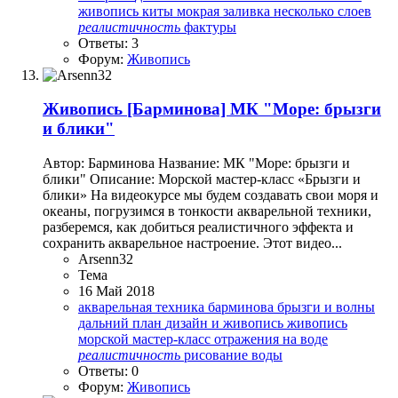
живопись
киты
мокрая заливка
несколько слоев
реалистичность
фактуры
Ответы: 3
Форум:
Живопись
Живопись
[Барминова] МК "Море: брызги
и блики"
Автор: Барминова Название: МК "Море: брызги и
блики" Описание: Морской мастер-класс «Брызги и
блики» На видеокурсе мы будем создавать свои моря и
океаны, погрузимся в тонкости акварельной техники,
разберемся, как добиться реалистичного эффекта и
сохранить акварельное настроение. Этот видео...
Arsenn32
Тема
16 Май 2018
акварельная техника
барминова
брызги и волны
дальний план
дизайн и живопись
живопись
морской мастер-класс
отражения на воде
реалистичность
рисование воды
Ответы: 0
Форум:
Живопись