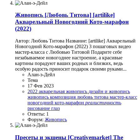
Живопись
[Любовь Титова] [artilike]
Акварельный Новогодний Кото-марафон
(2022)
Автор: Любовь Титова Название: [artilike] Акварельный
Новогодний Кото-марафон (2022) 3 пошаговых видео
мастер-класса с Любовью Титовой Подарите себе
незабываемое новогоднее настроение, а красивые
картины порадуют ваших родных и близких, ведь
особую радость приносит подарок своими руками...
Алан-э-Дейл
Тема
17 Фев 2023
2022
акварельная живопись
дизайн и живопись
живопись
композиция
любовь титова
мастер-класс
новогодний кото-марафон
реалистичность
рисование глаз
Ответы: 1
Форум:
Живопись
Пресеты и экшены
[Creativemarket] The