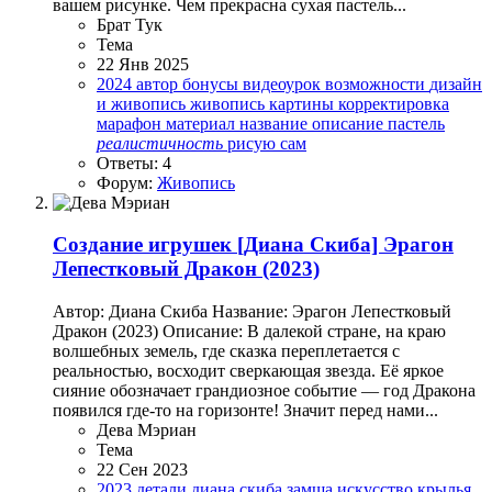
вашем рисунке. Чем прекрасна сухая пастель...
Брат Тук
Тема
22 Янв 2025
2024
автор
бонусы
видеоурок
возможности
дизайн
и живопись
живопись
картины
корректировка
марафон
материал
название
описание
пастель
реалистичность
рисую сам
Ответы: 4
Форум:
Живопись
Создание игрушек
[Диана Скиба] Эрагон
Лепестковый Дракон (2023)
Автор: Диана Скиба Название: Эрагон Лепестковый
Дракон (2023) Описание: В далекой стране, на краю
волшебных земель, где сказка переплетается с
реальностью, восходит сверкающая звезда. Её яркое
сияние обозначает грандиозное событие — год Дракона
появился где-то на горизонте! Значит перед нами...
Дева Мэриан
Тема
22 Сен 2023
2023
детали
диана скиба
замша
искусство
крылья