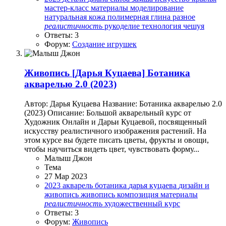
мастер-класс
материалы
моделирование
натуральная кожа
полимерная глина
разное
реалистичность
рукоделие
технология
чешуя
Ответы: 3
Форум:
Создание игрушек
Живопись
[Дарья Куцаева] Ботаника
акварелью 2.0 (2023)
Автор: Дарья Куцаева Название: Ботаника акварелью 2.0
(2023) Описание: Большой акварельный курс от
Художник Онлайн и Дарьи Куцаевой, посвященный
искусству реалистичного изображения растений. На
этом курсе вы будете писать цветы, фрукты и овощи,
чтобы научиться видеть цвет, чувствовать форму...
Малыш Джон
Тема
27 Мар 2023
2023
акварель
ботаника
дарья куцаева
дизайн и
живопись
живопись
композиция
материалы
реалистичность
художественный курс
Ответы: 3
Форум:
Живопись