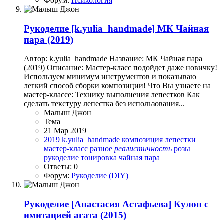
Форум:
Психология
Рукоделие
[k.yulia_handmade] МК Чайная
пара (2019)
Автор: k.yulia_handmade Название: МК Чайная пара
(2019) Описание: Мастер-класс подойдет даже новичку!
Используем минимум инструментов и показываю
легкий способ сборки композиции! Что Вы узнаете на
мастер-классе: Технику выполнения лепестков Как
сделать текстуру лепестка без использования...
Малыш Джон
Тема
21 Мар 2019
2019
k.yulia_handmade
композиция
лепестки
мастер-класс
разное
реалистичность
розы
рукоделие
тонировка
чайная пара
Ответы: 0
Форум:
Рукоделие (DIY)
Рукоделие
[Aнастасия Астафьева] Кулон с
имитацией агата (2015)