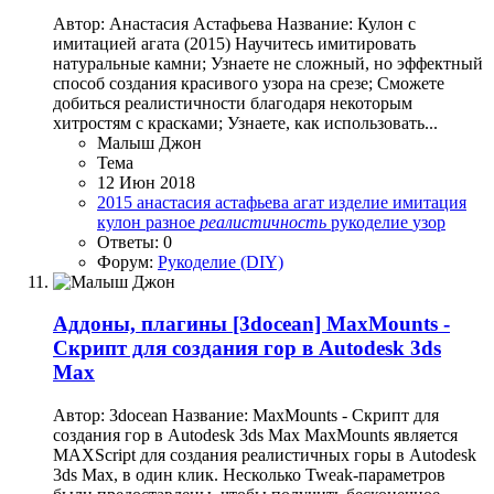
Автор: Aнастасия Астафьева Название: Кулон с
имитацией агата (2015) Научитесь имитировать
натуральные камни; Узнаете не сложный, но эффектный
способ создания красивого узора на срезе; Сможете
добиться реалистичности благодаря некоторым
хитростям с красками; Узнаете, как использовать...
Малыш Джон
Тема
12 Июн 2018
2015
aнастасия астафьева
агат
изделие
имитация
кулон
разное
реалистичность
рукоделие
узор
Ответы: 0
Форум:
Рукоделие (DIY)
Аддоны, плагины
[3docean] MaxMounts -
Скрипт для создания гор в Autodesk 3ds
Max
Автор: 3docean Название: MaxMounts - Скрипт для
создания гор в Autodesk 3ds Max MaxMounts является
MAXScript для создания реалистичных горы в Autodesk
3ds Max, в один клик. Несколько Tweak-параметров