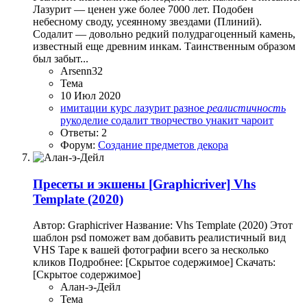
Лазурит — ценен уже более 7000 лет. Подобен
небесному своду, усеянному звездами (Плиний).
Содалит — довольно редкий полудрагоценный камень,
известный еще древним инкам. Таинственным образом
был забыт...
Arsenn32
Тема
10 Июл 2020
имитации
курс
лазурит
разное
реалистичность
рукоделие
содалит
творчество
унакит
чароит
Ответы: 2
Форум:
Создание предметов декора
Пресеты и экшены
[Graphicriver] Vhs
Template (2020)
Автор: Graphicriver Название: Vhs Template (2020) Этот
шаблон psd поможет вам добавить реалистичный вид
VHS Tape к вашей фотографии всего за несколько
кликов Подробнее: [Скрытое содержимое] Скачать:
[Скрытое содержимое]
Алан-э-Дейл
Тема