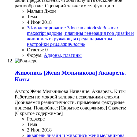
были предоставлены, чтобы получить бесконечное
разнообразие. Сценарий также имеет функцию...
Малыш Джон
Тема
4 Июн 2018
3d-моделирование
3docean
autodesk 3ds max
maxscript
аддоны, плагины
генерация гор
дизайн и
живопись
окружающая среда
параметры
настройки
реалистичность
Ответы: 0
Форум:
Аддоны, плагины
Живопись
[Женя Мельникова] Акварель.
Киты
Автор: Женя Мельникова Название: Акварель. Киты
Работаем по мокрой заливке несколькими слоями.
Добиваемся реалистичности, применяем фактурные
приемы. Подробнее: [Скрытое содержимое] Скачать:
[Скрытое содержимое]
Роджерc
Тема
2 Июн 2018
акварель
дизайн и живопись
женя мельникова