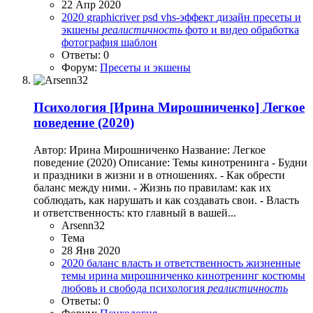
22 Апр 2020
2020
graphicriver
psd
vhs-эффект
дизайн
пресеты и
экшены
реалистичность
фото и видео обработка
фотография
шаблон
Ответы: 0
Форум:
Пресеты и экшены
Психология
[Ирина Мирошниченко] Легкое
поведение (2020)
Автор: Ирина Мирошниченко Название: Легкое
поведение (2020) Описание: Темы кинотренинга - Будни
и праздники в жизни и в отношениях. - Как обрести
баланс между ними. - Жизнь по правилам: как их
соблюдать, как нарушать и как создавать свои. - Власть
и ответственность: кто главный в вашей...
Arsenn32
Тема
28 Янв 2020
2020
баланс
власть и ответственность
жизненные
темы
ирина мирошниченко
кинотренинг
костюмы
любовь и свобода
психология
реалистичность
Ответы: 0