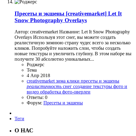
Пресеты и экшены
[creativemarket] Let It
Snow Photography Overlays
Автор: creativemarket Название: Let It Snow Photography
Overlays Используя этот снег, вы можете создать
реалистичную зимнюю страну чудес всего за несколько
кликов. Попробуйте наложить слои, чтобы создать
новые текстуры и увеличить глубину. В этом наборе вы
получите 30 абсолютно уникальных...
Роджерc
Тема
4 Апр 2018
creativemarket
зима
клики
пресеты и экшены
реалистичность
снег
создание
текстуры
фото и
видео обработка
фото-оверлеи
Ответы: 0
Форум:
Пресеты и экшены
Теги
О НАС