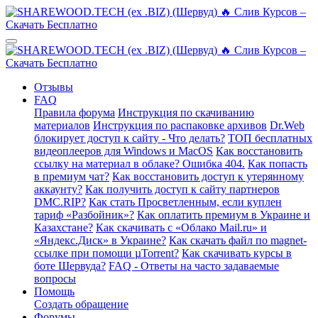
Отзывы
FAQ
Правила форума
Инструкция по скачиванию
материалов
Инструкция по распаковке архивов
Dr.Web
блокирует доступ к сайту - Что делать?
ТОП бесплатных
видеоплееров для Windows и MacOS
Как восстановить
ссылку на материал в облаке? Ошибка 404.
Как попасть
в премиум чат?
Как восстановить доступ к утерянному
аккаунту?
Как получить доступ к сайту партнеров
DMC.RIP?
Как стать Просветленным, если куплен
тариф «Разбойник»?
Как оплатить премиум в Украине и
Казахстане?
Как скачивать с «Облако Mail.ru» и
«Яндекс.Диск» в Украине?
Как скачать файл по magnet-
ссылке при помощи µTorrent?
Как скачивать курсы в
боте Шервуда?
FAQ - Ответы на часто задаваемые
вопросы
Помощь
Создать обращение
Форумы