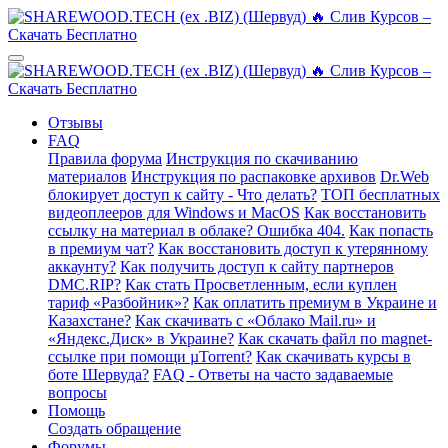
Отзывы
FAQ
Правила форума
Инструкция по скачиванию
материалов
Инструкция по распаковке архивов
Dr.Web
блокирует доступ к сайту - Что делать?
ТОП бесплатных
видеоплееров для Windows и MacOS
Как восстановить
ссылку на материал в облаке? Ошибка 404.
Как попасть
в премиум чат?
Как восстановить доступ к утерянному
аккаунту?
Как получить доступ к сайту партнеров
DMC.RIP?
Как стать Просветленным, если куплен
тариф «Разбойник»?
Как оплатить премиум в Украине и
Казахстане?
Как скачивать с «Облако Mail.ru» и
«Яндекс.Диск» в Украине?
Как скачать файл по magnet-
ссылке при помощи µTorrent?
Как скачивать курсы в
боте Шервуда?
FAQ - Ответы на часто задаваемые
вопросы
Помощь
Создать обращение
Форумы