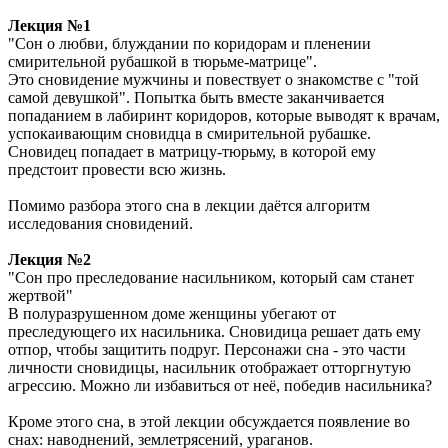
Лекция №1
"Сон о любви, блуждании по коридорам и пленении
смирительной рубашкой в тюрьме-матрице".
Это сновидение мужчины и повествует о знакомстве с "той
самой девушкой". Попытка быть вместе заканчивается
попаданием в лабиринт коридоров, которые выводят к врачам,
успокаивающим сновидца в смирительной рубашке.
Сновидец попадает в матрицу-тюрьму, в которой ему
предстоит провести всю жизнь.
Помимо разбора этого сна в лекции даётся алгоритм
исследования сновидений.
Лекция №2
"Сон про преследование насильником, который сам станет
жертвой"
В полуразрушенном доме женщины убегают от
преследующего их насильника. Сновидица решает дать ему
отпор, чтобы защитить подруг. Персонажи сна - это части
личности сновидицы, насильник отображает отторгнутую
агрессию. Можно ли избавиться от неё, победив насильника?
Кроме этого сна, в этой лекции обсуждается появление во
снах: наводнений, землетрясений, ураганов.