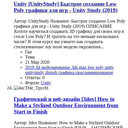
Unity
[UnityStudy] Быстрое создание Low
Poly графики для игр - Unity Study (2019)
Автор: UnityStudy Название: Быстрое создание Low Poly
графики для игр - Unity Study (2019) ОПИСАНИЕ
Хотите научиться создавать 3D графику для своих игр в
стиле Low Poly? И тратить на это меньше нескольких
часов? В этом курсе вы узнаете как создавать
стилизованные лоу поли модели окружения...
Гыt
Тема
21 Мар 2020
2019
3d
моделирование
3d
s max
low poly
unity
unitystudy
zbrush
графика
программирование
Ответы: 0
Форум:
Unity
Графический и веб-дизайн
[3dex] How to
Make a Stylized Outdoor Environment from
Start to Finish
Автор: 3dex Название: How to Make a Stylized Outdoor
Environment from Start to Finish ЯЗЫК - АНГЛИЙСКИЙ