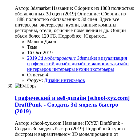
Автор: 3dsmarket Название: Сборник из 1888 полностью
обставленных 3d сцен (2019) Описание: Сборник из
1888 полностью обставленных 3d сцен. Здесь все -
интерьеры, экстерьеры, кухни, ванные комнаты,
рестораны, отели, офисные помещения и др. Общий
объем более 120 ГБ. Подробнее: [Скрытое...
Малыш Джон
Тема
16 Окт 2019
2019
3d
моделирование
3d
smarket
визуализация
графический дизайн
дизайн и живопись
дизайн
интерьеров
интерьеры
кухни
экстерьеры
Ответы: 4
Форум:
Дизайн интерьеров
Графический и веб-дизайн
[school-xyz.com]
DraftPunk - Создать 3d модель быстро
(2019)
Автор: school-xyz.com Название: [XYZ] DraftPunk -
Создать 3d модель быстро (2019) Подробный курс о
быстром и выразительном 3D моделировании от