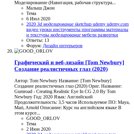
Моделирование (Навигация, рабочая структура...
Малыш Джон
Тема
6 Июл 2020
2020
3d
моделирование
sketchup
udemy
udemy.com
видео уроки
инструменты программы
материалы
и текстуры
моделирование
мебели
развертки
Ответы: 13
Форум:
Дизайн интерьеров
Графический и веб-дизайн
[Tom Newbury]
Создание реалистичных глаз (2020)
Автор: Tom Newbury Название: [Tom Newbury]
Создание реалистичных глаз (2020) Ориг. Название:
Gumroad - Creating Realistic Eye In CG 2.0 By Tom
Newbury Год: 2020 Язык: Английский
Продолжительность: 3,5 часов Используемое ПО: Maya,
Mari, Arnold Описание: Курс на английском языке В
этом курсе...
GOOD_ORLOV
Тема
2 Июн 2020