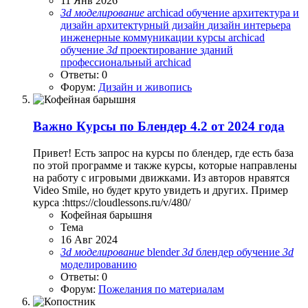
11 Янв 2026
3d
моделирование
archicad обучение
архитектура и
дизайн
архитектурный дизайн
дизайн интерьера
инженерные коммуникации
курсы archicad
обучение
3d
проектирование зданий
профессиональный archicad
Ответы: 0
Форум:
Дизайн и живопись
Важно
Курсы по Блендер 4.2 от 2024 года
Привет! Есть запрос на курсы по блендер, где есть база
по этой программе и также курсы, которые направлены
на работу с игровыми движками. Из авторов нравятся
Video Smile, но будет круто увидеть и других. Пример
курса :https://cloudlessons.ru/v/480/
Кофейная барышня
Тема
16 Авг 2024
3d
моделирование
blender
3d
блендер
обучение
3d
моделированию
Ответы: 0
Форум:
Пожелания по материалам