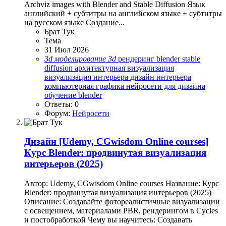
Archviz images with Blender and Stable Diffusion Язык
английский + субтитры на английском языке + субтитры
на русском языке Создание...
Брат Тук
Тема
31 Июл 2026
3d
моделирование
3d
рендеринг
blender
stable
diffusion
архитектурная визуализация
визуализация интерьера
дизайн интерьера
компьютерная графика
нейросети для дизайна
обучение blender
Ответы: 0
Форум:
Нейросети
Дизайн
[Udemy, CGwisdom Online courses]
Курс Blender: продвинутая визуализация
интерьеров (2025)
Автор: Udemy, CGwisdom Online courses Название: Курс
Blender: продвинутая визуализация интерьеров (2025)
Описание: Создавайте фотореалистичные визуализации
с освещением, материалами PBR, рендерингом в Cycles
и постобработкой Чему вы научитесь: Создавать