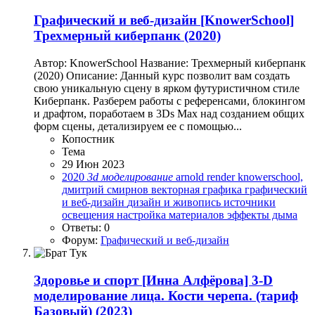
Графический и веб-дизайн
[KnowerSchool]
Трехмерный киберпанк (2020)
Автор: KnowerSchool Название: Трехмерный киберпанк
(2020) Описание: Данный курс позволит вам создать
свою уникальную сцену в ярком футуристичном стиле
Киберпанк. Разберем работы с референсами, блокингом
и драфтом, поработаем в 3Ds Max над созданием общих
форм сцены, детализируем ее с помощью...
Копостник
Тема
29 Июн 2023
2020
3d
моделирование
arnold render
knowerschool,
дмитрий смирнов
векторная графика
графический
и веб-дизайн
дизайн и живопись
источники
освещения
настройка материалов
эффекты дыма
Ответы: 0
Форум:
Графический и веб-дизайн
Здоровье и спорт
[Инна Алфёрова] 3-D
моделирование лица. Кости черепа. (тариф
Базовый) (2023)