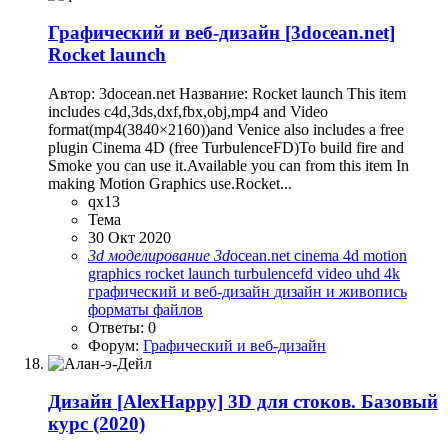
Графический и веб-дизайн
[3docean.net]
Rocket launch
Автор: 3docean.net Название: Rocket launch This item
includes c4d,3ds,dxf,fbx,obj,mp4 and Video
format(mp4(3840×2160))and Venice also includes a free
plugin Cinema 4D (free TurbulenceFD)To build fire and
Smoke you can use it.Available you can from this item In
making Motion Graphics use.Rocket...
qx13
Тема
30 Окт 2020
3d
моделирование
3d
ocean.net
cinema 4d
motion
graphics
rocket launch
turbulencefd
video uhd 4k
графический и веб-дизайн
дизайн и живопись
форматы файлов
Ответы: 0
Форум:
Графический и веб-дизайн
Дизайн
[AlexHappy] 3D для стоков. Базовый
курс (2020)