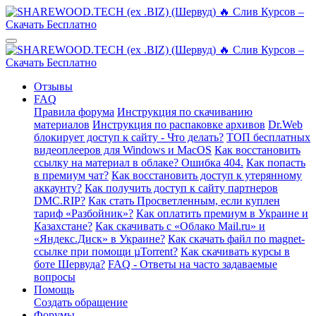
Отзывы
FAQ
Правила форума
Инструкция по скачиванию
материалов
Инструкция по распаковке архивов
Dr.Web
блокирует доступ к сайту - Что делать?
ТОП бесплатных
видеоплееров для Windows и MacOS
Как восстановить
ссылку на материал в облаке? Ошибка 404.
Как попасть
в премиум чат?
Как восстановить доступ к утерянному
аккаунту?
Как получить доступ к сайту партнеров
DMC.RIP?
Как стать Просветленным, если куплен
тариф «Разбойник»?
Как оплатить премиум в Украине и
Казахстане?
Как скачивать с «Облако Mail.ru» и
«Яндекс.Диск» в Украине?
Как скачать файл по magnet-
ссылке при помощи µTorrent?
Как скачивать курсы в
боте Шервуда?
FAQ - Ответы на часто задаваемые
вопросы
Помощь
Создать обращение
Форумы