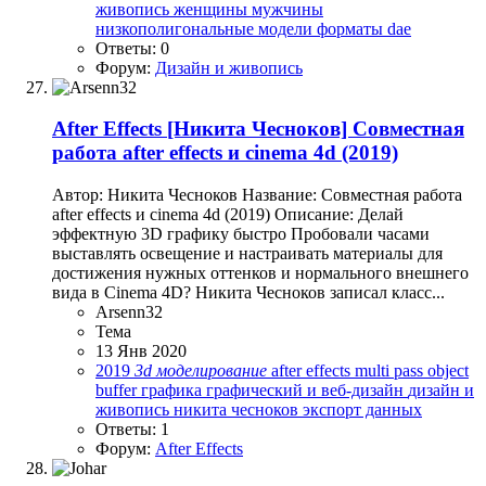
живопись
женщины
мужчины
низкополигональные модели
форматы dae
Ответы: 0
Форум:
Дизайн и живопись
After Effects
[Никита Чесноков] Совместная
работа after effects и cinema 4d (2019)
Автор: Никита Чесноков Название: Совместная работа
after effects и cinema 4d (2019) Описание: Делай
эффектную 3D графику быстро Пробовали часами
выставлять освещение и настраивать материалы для
достижения нужных оттенков и нормального внешнего
вида в Cinema 4D? Никита Чесноков записал класс...
Arsenn32
Тема
13 Янв 2020
2019
3d
моделирование
after effects
multi pass
object
buffer
графика
графический и веб-дизайн
дизайн и
живопись
никита чесноков
экспорт данных
Ответы: 1
Форум:
After Effects