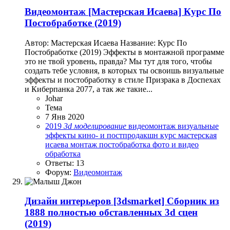
Видеомонтаж
[Мастерская Исаева] Курс По
Постобработке (2019)
Автор: Мастерская Исаева Название: Курс По
Постобработке (2019) Эффекты в монтажной программе
это не твой уровень, правда? Мы тут для того, чтобы
создать тебе условия, в которых ты освоишь визуальные
эффекты и постобработку в стиле Призрака в Доспехах
и Киберпанка 2077, а так же такие...
Johar
Тема
7 Янв 2020
2019
3d
моделирование
видеомонтаж
визуальные
эффекты
кино- и постпродакшн
курс
мастерская
исаева
монтаж
постобработка
фото и видео
обработка
Ответы: 13
Форум:
Видеомонтаж
Дизайн интерьеров
[3dsmarket] Сборник из
1888 полностью обставленных 3d сцен
(2019)