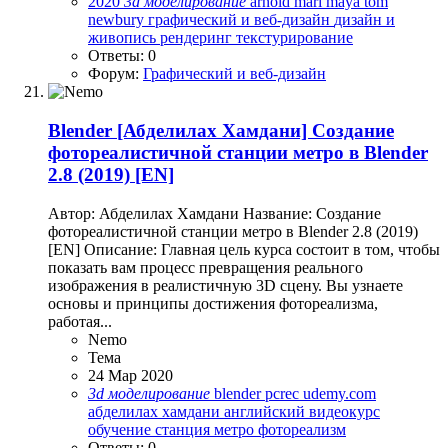
2020
3d
моделирование
arnold
mari
maya
tom
newbury
графический и веб-дизайн
дизайн и
живопись
рендеринг
текстурирование
Ответы: 0
Форум:
Графический и веб-дизайн
Blender
[Абделилах Хамдани] Создание
фотореалистичной станции метро в Blender
2.8 (2019) [EN]
Автор: Абделилах Хамдани Название: Создание
фотореалистичной станции метро в Blender 2.8 (2019)
[EN] Описание: Главная цель курса состоит в том, чтобы
показать вам процесс превращения реального
изображения в реалистичную 3D сцену. Вы узнаете
основы и принципы достижения фотореализма,
работая...
Nemo
Тема
24 Мар 2020
3d
моделирование
blender
pcrec
udemy.com
абделилах хамдани
английский
видеокурс
обучение
станция метро
фотореализм
Ответы: 0