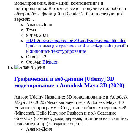
моделирования, анимации, композитинга и
постпродакшна. В этом курсе вы получите подробный
обзор набора функций в Blender 2.91 и последующих
версиях...
Алан-э-Дейл
Тема
9 Фев 2021
2021
2d
моделирование
3d
моделирование
blender
lynda
анимация
графический и веб-дизайн
дизайн
и живопись
текстурирование
Ответы: 2
Форум:
Blender
Графический и веб-дизайн
[Udemy] 3D
моделирование в Autodesk Maya 3D (2020)
Автор: Udemy Название: 3D моделирование в Autodesk
Maya 3D (2020) Чему вы научитесь Autodesk Maya 3D
Установку программы Создание любимых персонажей
(Minecraft, Hello Kitty, кот Pusheen и пр.) Создание
объектов (самолет, дома, деревья, полицейская машина,
велосипед и пр.) Создание сцены...
Алан-э-Дейл