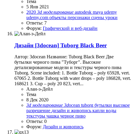
Тема
5 Янв 2021
2020
3d
моделирование
autodesk
maya
udemy
udemy.com
объекты
персонажи
сцены
уроки
Ответы: 7
Форум:
Графический и веб-дизайн
Дизайн
[3docean] Tuborg Black Beer
Автор: 3docean Название: Tuborg Black Beer Две
бутылки черного пива "Туборг". Высокие
детализированные модели и текстуры черного пива
Tuborg. Scene included: 1. Bottle Tuborg – poly 65928, vert.
67065 2. Bottle Tuborg with water drops – poly 186828, vert.
168621 3. Cup – poly 20 823, vert...
Алан-э-Дейл
Тема
8 Дек 2020
3d
моделирование
3d
ocean
tuborg
бутылки
высокое
разрешение
дизайн и живопись
капли воды
текстуры
чашка
черное пиво
Ответы: 0
Форум:
Дизайн и живопись