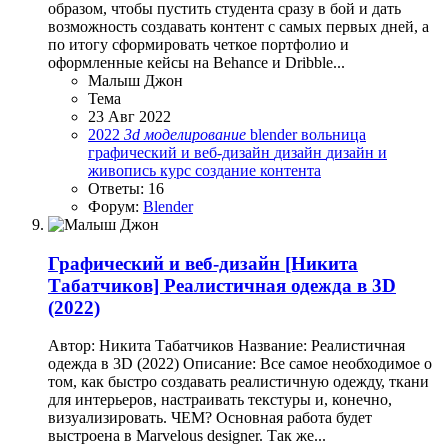
образом, чтобы пустить студента сразу в бой и дать
возможность создавать контент с самых первых дней, а
по итогу сформировать четкое портфолио и
оформленные кейсы на Behance и Dribble...
Малыш Джон
Тема
23 Авг 2022
2022
3d
моделирование
blender
вольница
графический и веб-дизайн
дизайн
дизайн и
живопись
курс
создание контента
Ответы: 16
Форум:
Blender
Графический и веб-дизайн
[Никита
Табатчиков] Реалистичная одежда в 3D
(2022)
Автор: Никита Табатчиков Название: Реалистичная
одежда в 3D (2022) Описание: Все самое необходимое о
том, как быстро создавать реалистичную одежду, ткани
для интерьеров, настраивать текстуры и, конечно,
визуализировать. ЧЕМ? Основная работа будет
выстроена в Marvelous designer. Так же...