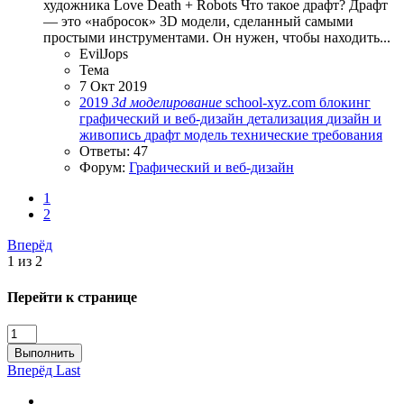
художника Love Death + Robots Что такое драфт? Драфт
— это «набросок» 3D модели, сделанный самыми
простыми инструментами. Он нужен, чтобы находить...
EvilJops
Тема
7 Окт 2019
2019
3d
моделирование
school-xyz.com
блокинг
графический и веб-дизайн
детализация
дизайн и
живопись
драфт
модель
технические требования
Ответы: 47
Форум:
Графический и веб-дизайн
1
2
Вперёд
1 из 2
Перейти к странице
Выполнить
Вперёд
Last