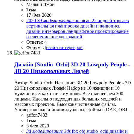
Малыш Джон
Тема
17 Фев 2020
2020
3d
моделирование
archicad 22
андрей торгаев
вертикальная планировка
дизайн и живопись
дизайн интерьеров
ландшафтное проектирование
озеленение
посадка зданий
Ответы: 4
Форум:
Дизайн интерьеров
Дизайн
[Studio_Ochi] 3D 20 Lowpoly People -
3D 20 Низкопольных Людей
Автор: Studio_Ochi Название: 3D 20 Lowpoly People - 3D
20 Низкопольных Людей Набор из 10 женщин и 10
мужчин в сетках с низким поли. Все с менее чем 300
лицами. Идеально подходит для больших моделей и
массовых проектов. Высококачественные файлы.
Универсальные и индивидуальные файлы в DAE, OBJ...
grifon7483
Тема
3 Фев 2020
3d
моделирование
3d
s
fbx
obj
studio_ochi
дизайн и