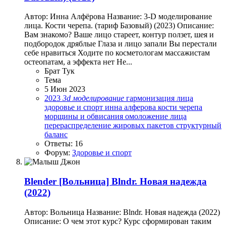
Автор: Инна Алфёрова Название: 3-D моделирование
лица. Кости черепа. (тариф Базовый) (2023) Описание:
Вам знакомо? Ваше лицо стареет, контур ползет, шея и
подбородок дряблые Глаза и лицо запали Вы перестали
себе нравиться Ходите по косметологам массажистам
остеопатам, а эффекта нет Не...
Брат Тук
Тема
5 Июн 2023
2023
3d
моделирование
гармонизация лица
здоровье и спорт
инна алферова
кости черепа
морщины и обвисания
омоложение лица
перераспределение жировых пакетов
структурный
баланс
Ответы: 16
Форум:
Здоровье и спорт
Blender
[Вольница] Blndr. Новая надежда
(2022)
Автор: Вольница Название: Blndr. Новая надежда (2022)
Описание: О чем этот курс? Курс сформирован таким