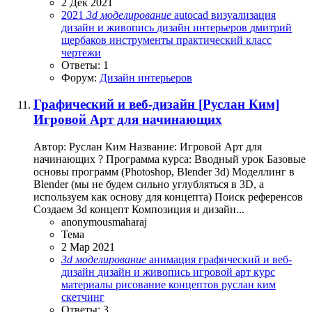
2 Дек 2021
2021
3d
моделирование
autocad
визуализация
дизайн и живопись
дизайн интерьеров
дмитрий
щербаков
инструменты
практический класс
чертежи
Ответы: 1
Форум:
Дизайн интерьеров
Графический и веб-дизайн
[Руслан Ким]
Игровой Арт для начинающих
Автор: Руслан Ким Название: Игровой Арт для
начинающих ? Программа курса: Вводный урок Базовые
основы программ (Photoshop, Blender 3d) Моделлинг в
Blender (мы не будем сильно углубляться в 3D, а
используем как основу для концепта) Поиск референсов
Создаем 3d концепт Композиция и дизайн...
anonymousmaharaj
Тема
2 Мар 2021
3d
моделирование
анимация
графический и веб-
дизайн
дизайн и живопись
игровой арт
курс
материалы
рисование концептов
руслан ким
скетчинг
Ответы: 3