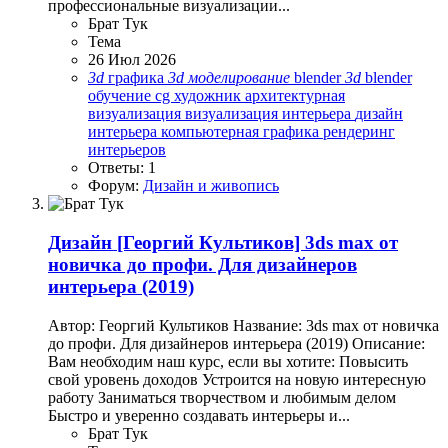
профессиональные визуализации...
Брат Тук
Тема
26 Июл 2026
3d
графика
3d
моделирование
blender
3d
blender
обучение
cg художник
архитектурная
визуализация
визуализация интерьера
дизайн
интерьера
компьютерная графика
рендеринг
интерьеров
Ответы: 1
Форум:
Дизайн и живопись
Дизайн
[Георгий Культиков] 3ds max от
новичка до профи. Для дизайнеров
интерьера (2019)
Автор: Георгий Культиков Название: 3ds max от новичка
до профи. Для дизайнеров интерьера (2019) Описание:
Вам необходим наш курс, если вы хотите: Повысить
свой уровень доходов Устроится на новую интересную
работу Заниматься творчеством и любимым делом
Быстро и уверенно создавать интерьеры и...
Брат Тук