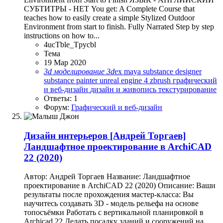
СУБТИТРЫ - НЕТ You get: A Complete Course that
teaches how to easily create a simple Stylized Outdoor
Environment from start to finish. Fully Narrated Step by step
instructions on how to...
4ucTble_Tpycbl
Тема
19 Мар 2020
3d
моделирование
3d
ex
maya
substance designer
substance painter
unreal engine 4
zbrush
графический
и веб-дизайн
дизайн и живопись
текстурирование
Ответы: 1
Форум:
Графический и веб-дизайн
Дизайн интерьеров
[Андрей Торгаев]
Ландшафтное проектирование в ArchiCAD
22 (2020)
Автор: Андрей Торгаев Название: Ландшафтное
проектирование в ArchiCAD 22 (2020) Описание: Ваши
результаты после прохождения мастер-класса: Вы
научитесь создавать 3D - модель рельефа на основе
топосъёмки Работать с вертикальной планировкой в
Archicad 22 Делать посадку зданий и сооружений на...