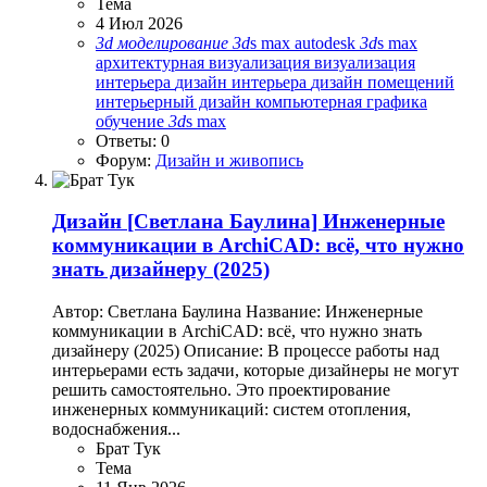
Тема
4 Июл 2026
3d
моделирование
3d
s max
autodesk
3d
s max
архитектурная визуализация
визуализация
интерьера
дизайн интерьера
дизайн помещений
интерьерный дизайн
компьютерная графика
обучение
3d
s max
Ответы: 0
Форум:
Дизайн и живопись
Дизайн
[Светлана Баулина] Инженерные
коммуникации в ArchiCAD: всё, что нужно
знать дизайнеру (2025)
Автор: Светлана Баулина Название: Инженерные
коммуникации в ArchiCAD: всё, что нужно знать
дизайнеру (2025) Описание: В процессе работы над
интерьерами есть задачи, которые дизайнеры не могут
решить самостоятельно. Это проектирование
инженерных коммуникаций: систем отопления,
водоснабжения...
Брат Тук
Тема