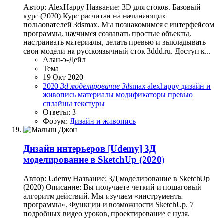
Автор: AlexHappy Название: 3D для стоков. Базовый
курс (2020) Курс расчитан на начинающих
пользователей 3dsmax. Мы познакомимся с интерфейсом
программы, научимся создавать простые объекты,
настраивать материалы, делать превью и выкладывать
свои модели на русскоязычный сток 3ddd.ru. Доступ к...
Алан-э-Дейл
Тема
19 Окт 2020
2020
3d
моделирование
3d
smax
alexhappy
дизайн и
живопись
материалы
модификаторы
превью
сплайны
текстуры
Ответы: 3
Форум:
Дизайн и живопись
Дизайн интерьеров
[Udemy] 3Д
моделирование в SketchUp (2020)
Автор: Udemy Название: 3Д моделирование в SketchUp
(2020) Описание: Вы получаете четкий и пошаговый
алгоритм действий. Мы изучаем «инструменты
программы». Функции и возможности SketchUp. 7
подробных видео уроков, проектирование с нуля.