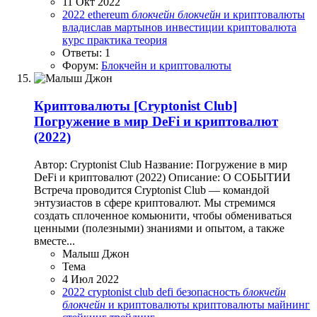
11 Окт 2022
2022
ethereum
блокчейн
блокчейн
и криптовалюты
владислав мартынов
инвестиции
криптовалюта
курс
практика
теория
Ответы: 1
Форум:
Блокчейн и криптовалюты
Криптовалюты
[Cryptonist Club]
Погружение в мир DeFi и криптовалют
(2022)
Автор: Cryptonist Club Название: Погружение в мир
DeFi и криптовалют (2022) Описание: О СОБЫТИИ
Встреча проводится Cryptonist Club — командой
энтузиастов в сфере криптовалют. Мы стремимся
создать сплоченное комьюнити, чтобы обмениваться
ценными (полезными) знаниями и опытом, а также
вместе...
Малыш Джон
Тема
4 Июл 2022
2022
cryptonist club
defi
безопасность
блокчейн
блокчейн
и криптовалюты
криптовалюты
майнинг