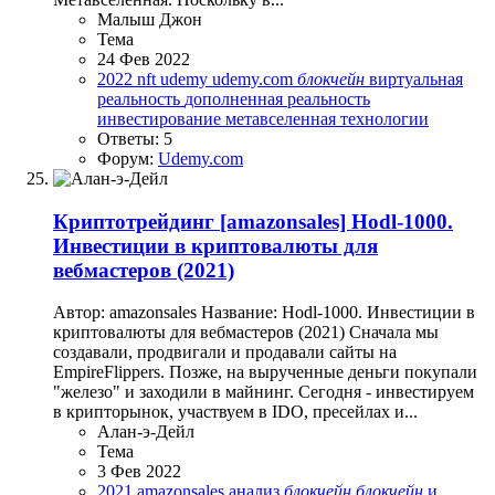
Малыш Джон
Тема
24 Фев 2022
2022
nft
udemy
udemy.com
блокчейн
виртуальная
реальность
дополненная реальность
инвестирование
метавселенная
технологии
Ответы: 5
Форум:
Udemy.com
Криптотрейдинг
[amazonsales] Hodl-1000.
Инвестиции в криптовалюты для
вебмастеров (2021)
Автор: amazonsales Название: Hodl-1000. Инвестиции в
криптовалюты для вебмастеров (2021) Сначала мы
создавали, продвигали и продавали сайты на
EmpireFlippers. Позже, на вырученные деньги покупали
"железо" и заходили в майнинг. Сегодня - инвестируем
в крипторынок, участвуем в IDO, пресейлах и...
Алан-э-Дейл
Тема
3 Фев 2022
2021
amazonsales
анализ
блокчейн
блокчейн
и