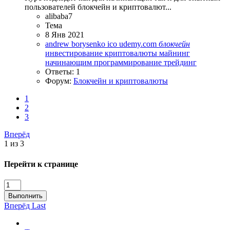
пользователей блокчейн и криптовалют...
alibaba7
Тема
8 Янв 2021
andrew borysenko
ico
udemy.com
блокчейн
инвестирование
криптовалюты
майнинг
начинающим
программирование
трейдинг
Ответы: 1
Форум:
Блокчейн и криптовалюты
1
2
3
Вперёд
1 из 3
Перейти к странице
Выполнить
Вперёд
Last