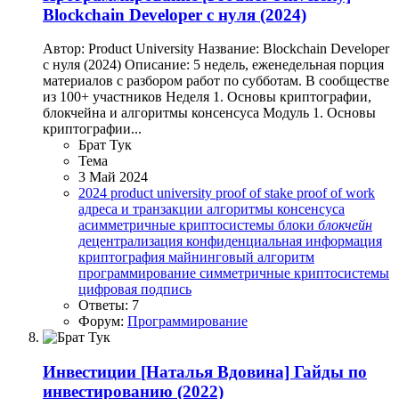
Blockchain Developer c нуля (2024)
Автор: Product University Название: Blockchain Developer
c нуля (2024) Описание: 5 недель, еженедельная порция
материалов с разбором работ по субботам. В сообществе
из 100+ участников Неделя 1. Основы криптографии,
блокчейна и алгоритмы консенсуса Модуль 1. Основы
криптографии...
Брат Тук
Тема
3 Май 2024
2024
product university
proof of stake
proof of work
адреса и транзакции
алгоритмы консенсуса
асимметричные криптосистемы
блоки
блокчейн
децентрализация
конфиденциальная информация
криптография
майнинговый алгоритм
программирование
симметричные криптосистемы
цифровая подпись
Ответы: 7
Форум:
Программирование
Инвестиции
[Наталья Вдовина] Гайды по
инвестированию (2022)