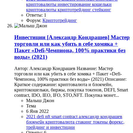
криптовалюты
инвестирование
кошельки
криптовалюты
криптотрейдинг
стейкинг
Ответы: 1
Форум:
Криптотрейдинг
Инвестиции
[Александр Кондрашев] Мастер
торговли или как убить в себе хомяка +
Пакет «Defi-Чемпиона, 100% практики без
воды» (2021)
Автор: Александр Кондрашев Название: Мастер
торговли или как убить в себе хомяка + Пакет «Defi-
Чемпиона, 100% практики без воды» (2021) Описание:
Краткое содержание: криптовалюта и блокчейн,
криптокошельки, биржы, покупка токенов, DEFI, Smart
contract, IDO, IEO, IFO, STO,NFT. Покупка монет...
Малыш Джон
Тема
6 Янв 2022
2021
defi
nft
smart contract
александр кондрашев
блокчейн
криптовалюта
стакинг
токены
форекс,
трейдинг и инвестиции
Ответы: 6