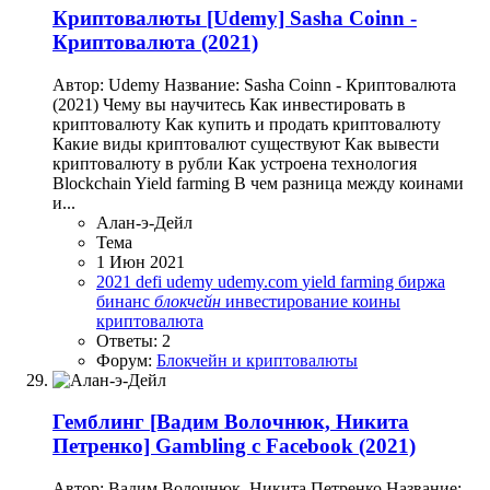
Криптовалюты
[Udemy] Sasha Coinn -
Криптовалюта (2021)
Автор: Udemy Название: Sasha Coinn - Криптовалюта
(2021) Чему вы научитесь Как инвестировать в
криптовалюту Как купить и продать криптовалюту
Какие виды криптовалют существуют Как вывести
криптовалюту в рубли Как устроена технология
Blockchain Yield farming В чем разница между коинами
и...
Алан-э-Дейл
Тема
1 Июн 2021
2021
defi
udemy
udemy.com
yield farming
биржа
бинанс
блокчейн
инвестирование
коины
криптовалюта
Ответы: 2
Форум:
Блокчейн и криптовалюты
Гемблинг
[Вадим Волочнюк, Никита
Петренко] Gambling с Facebook (2021)
Автор: Вадим Волочнюк, Никита Петренко Название: