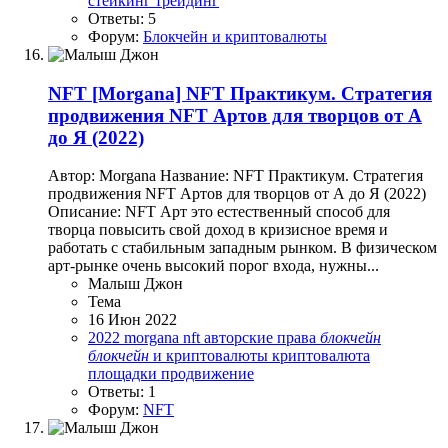
стейкинг
трейдинг
Ответы: 5
Форум:
Блокчейн и криптовалюты
NFT
[Morgana] NFT Практикум. Стратегия
продвижения NFT Артов для творцов от А
до Я (2022)
Автор: Morgana Название: NFT Практикум. Стратегия
продвижения NFT Артов для творцов от А до Я (2022)
Описание: NFT Арт это естественный способ для
творца повысить свой доход в кризисное время и
работать с стабильным западным рынком. В физическом
арт-рынке очень высокий порог входа, нужны...
Малыш Джон
Тема
16 Июн 2022
2022
morgana
nft
авторские права
блокчейн
блокчейн
и криптовалюты
криптовалюта
площадки
продвижение
Ответы: 1
Форум:
NFT