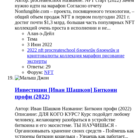
Автор: procreateschool Название: NFT старт (2022) Зачем
нужно идти на марафон Согласно отчету
Nonfungible.сom – проекта, посвященного технологии, –
общий объем продаж NFT в первом полугодии 2021 г.
достиг почти $1,3 млрд. большая часть популярных NFT
коллекций очень проста в исполнении и не...
Алан-э-Дейл
Тема
3 Июн 2022
2022
nft
procreateschool
блокчейн
блокчейн
и
криптовалюты
коллекция
марафон
рисование
эксперты
Ответы: 29
Форум:
NFT
Инвестиции
[Иван Шашков] Биткоин
профи (2022)
Автор: Иван Шашков Название: Биткоин профи (2022)
Описание: ДЛЯ КОГО КУРС? Курс подойдет любому
человеку, желающему разобраться в устройстве
биткоина и его экосистеме. ТЫ НАУЧИШЬСЯ -
Организовывать хранение своих средств - Поймешь как
устроены биткоин кошельки - Узнаешь как работает...