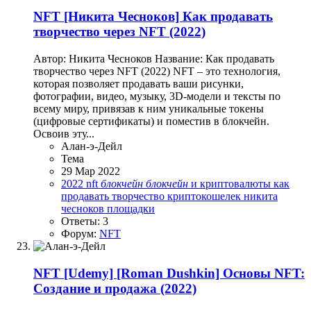
NFT
[Никита Чесноков] Как продавать
творчество через NFT (2022)
Автор: Никита Чесноков Название: Как продавать
творчество через NFT (2022) NFT – это технология,
которая позволяет продавать ваши рисунки,
фотографии, видео, музыку, 3D-модели и тексты по
всему миру, привязав к ним уникальные токены
(цифровые сертификаты) и поместив в блокчейн.
Освоив эту...
Алан-э-Дейл
Тема
29 Мар 2022
2022
nft
блокчейн
блокчейн
и криптовалюты
как
продавать творчество
криптокошелек
никита
чесноков
площадки
Ответы: 3
Форум:
NFT
NFT
[Udemy] [Roman Dushkin] Основы NFT:
Создание и продажа (2022)