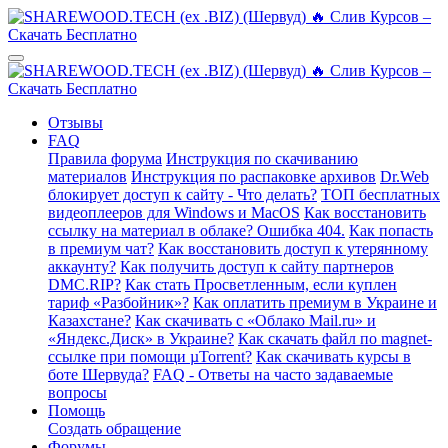
Отзывы
FAQ
Правила форума
Инструкция по скачиванию
материалов
Инструкция по распаковке архивов
Dr.Web
блокирует доступ к сайту - Что делать?
ТОП бесплатных
видеоплееров для Windows и MacOS
Как восстановить
ссылку на материал в облаке? Ошибка 404.
Как попасть
в премиум чат?
Как восстановить доступ к утерянному
аккаунту?
Как получить доступ к сайту партнеров
DMC.RIP?
Как стать Просветленным, если куплен
тариф «Разбойник»?
Как оплатить премиум в Украине и
Казахстане?
Как скачивать с «Облако Mail.ru» и
«Яндекс.Диск» в Украине?
Как скачать файл по magnet-
ссылке при помощи µTorrent?
Как скачивать курсы в
боте Шервуда?
FAQ - Ответы на часто задаваемые
вопросы
Помощь
Создать обращение
Форумы