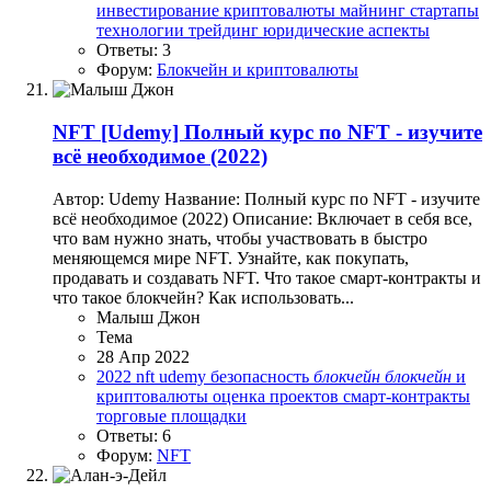
инвестирование
криптовалюты
майнинг
стартапы
технологии
трейдинг
юридические аспекты
Ответы: 3
Форум:
Блокчейн и криптовалюты
NFT
[Udemy] Полный курс по NFT - изучите
всё необходимое (2022)
Автор: Udemy Название: Полный курс по NFT - изучите
всё необходимое (2022) Описание: Включает в себя все,
что вам нужно знать, чтобы участвовать в быстро
меняющемся мире NFT. Узнайте, как покупать,
продавать и создавать NFT. Что такое смарт-контракты и
что такое блокчейн? Как использовать...
Малыш Джон
Тема
28 Апр 2022
2022
nft
udemy
безопасность
блокчейн
блокчейн
и
криптовалюты
оценка проектов
смарт-контракты
торговые площадки
Ответы: 6
Форум:
NFT