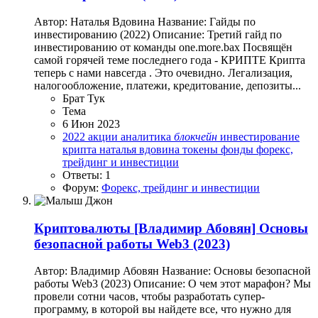
Автор: Наталья Вдовина Название: Гайды по
инвестированию (2022) Описание: Третий гайд по
инвестированию от команды one.more.bax Посвящён
самой горячей теме последнего года - КРИПТЕ Крипта
теперь с нами навсегда . Это очевидно. Легализация,
налогообложение, платежи, кредитование, депозиты...
Брат Тук
Тема
6 Июн 2023
2022
акции
аналитика
блокчейн
инвестирование
крипта
наталья вдовина
токены
фонды
форекс,
трейдинг и инвестиции
Ответы: 1
Форум:
Форекс, трейдинг и инвестиции
Криптовалюты
[Владимир Абовян] Основы
безопасной работы Web3 (2023)
Автор: Владимир Абовян Название: Основы безопасной
работы Web3 (2023) Описание: О чем этот марафон? Мы
провели сотни часов, чтобы разработать супер-
программу, в которой вы найдете все, что нужно для