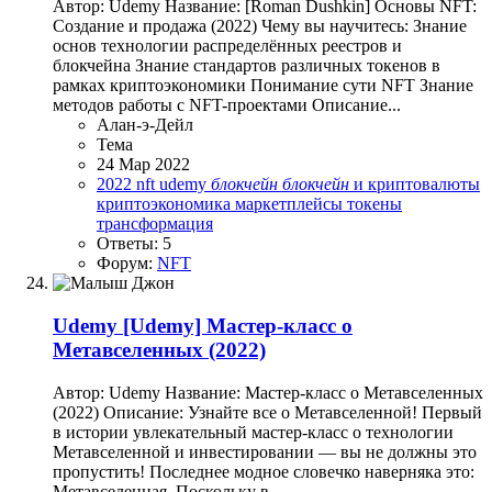
Автор: Udemy Название: [Roman Dushkin] Основы NFT:
Создание и продажа (2022) Чему вы научитесь: Знание
основ технологии распределённых реестров и
блокчейна Знание стандартов различных токенов в
рамках криптоэкономики Понимание сути NFT Знание
методов работы с NFT-проектами Описание...
Алан-э-Дейл
Тема
24 Мар 2022
2022
nft
udemy
блокчейн
блокчейн
и криптовалюты
криптоэкономика
маркетплейсы
токены
трансформация
Ответы: 5
Форум:
NFT
Udemy
[Udemy] Мастер-класс о
Метавселенных (2022)
Автор: Udemy Название: Мастер-класс о Метавселенных
(2022) Описание: Узнайте все о Метавселенной! Первый
в истории увлекательный мастер-класс о технологии
Метавселенной и инвестировании — вы не должны это
пропустить! Последнее модное словечко наверняка это:
Метавселенная. Поскольку в...