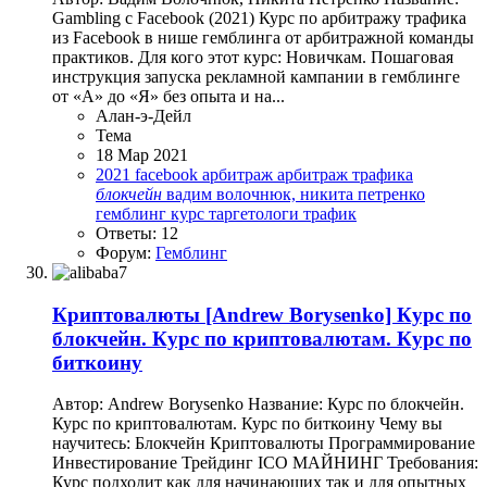
Gambling с Facebook (2021) Курс по арбитражу трафика
из Facebook в нише гемблинга от арбитражной команды
практиков. Для кого этот курс: Новичкам. Пошаговая
инструкция запуска рекламной кампании в гемблинге
от «А» до «Я» без опыта и на...
Алан-э-Дейл
Тема
18 Мар 2021
2021
facebook
арбитраж
арбитраж трафика
блокчейн
вадим волочнюк, никита петренко
гемблинг
курс
таргетологи
трафик
Ответы: 12
Форум:
Гемблинг
Криптовалюты
[Andrew Borysenko] Курс по
блокчейн. Курс по криптовалютам. Курс по
биткоину
Автор: Andrew Borysenko Название: Курс по блокчейн.
Курс по криптовалютам. Курс по биткоину Чему вы
научитесь: Блокчейн Криптовалюты Программирование
Инвестирование Трейдинг ICO МАЙНИНГ Требования:
Курс подходит как для начинающих так и для опытных