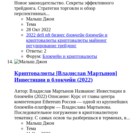
Новое законодательство. Секреты эффективного
трейдинга. Стратегии торговли и обзор
перспективных...
Малыш Джон
Тема
28 Окт 2022
2022
defi
nft
бизнес
блокчейн
блокчейн
и
криптовалюты
криптовалюты
майнинг
регулирование
трейдинг
Ответы: 2
Форум:
Блокчейн и криптовалюты
Криптовалюты
[Владислав Мартынов]
Инвестиции в блокчейн (2022)
Автор: Владислав Мартынов Название: Инвестиции в
блокчейн (2022) Описание: Курс от главы центра
компетенции Ethereum Россия — одной из крупнейших
блокчейн-платформ — Владислава Мартынова.
Последовательное погружение в криптовалютную
тематику. С самых основ ты разберешься в терминах, в...
Малыш Джон
Тема