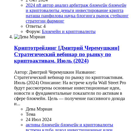
2024
nft
автор
анализ
арбитраж
блокчейн
блокчейн
и криптовалюты
деньги
инвестирование
крипта
наташа панфилова
наука блогинга
рынок
стейкинг
стратегии
фарминг
Ответы: 4
Форум:
Блокчейн и криптовалюты
Криптотрейдинг
[Дмитрий Черемушкин]
Стратегический вебинар по рынку по
криптоактивам. Июль (2024)
Автор: Дмитрий Черемушкин Название:
Стратегический вебинар по рынку по криптоактивам.
Июль (2024) Описание: На встрече клуба Wall Street Pro
будут рассмотрены основные инвестиционные идеи,
новости и фундаментальные показатели по активам в
сфере блокчейн. Цель — получение пассивного дохода
и...
Дева Мэриан
Тема
24 Июл 2024
активы
блокчейн
блокчейн
и криптовалюты
встреча клуба
доход
инвестиционные идеи