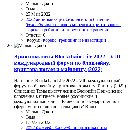
Малыш Джон
Тема
25 Май 2022
2022
анонимизация
безопасность
биткоин
блокчейн
иван шашков
кошельки
криптовалюта
форекс, трейдинг и инвестиции
хранение
Ответы: 6
Форум:
Форекс, трейдинг и инвестиции
Криптовалюты
Blockchain Life 2022 - VIII
международный форум по блокчейну,
криптовалютам и майнингу (2022)
Название: Blockchain Life 2022 - VIII международный
форум по блокчейну, криптовалютам и майнингу (2022)
Описание: Темы выступлений: Блокчейн Применение
блокчейна в бизнесе: новые российские и
международные кейсы. Блокчейн в государственной
сфере: мечта налогоплательщиков? Виды...
Малыш Джон
Тема
17 Май 2022
2022
блокчейн
блокчейн
и криптовалюты