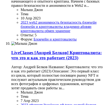
начинающего и опытного криптана. Начнем с базовых
правил безопасности и анонимности в Web2 и...
Малыш Джон
Тема
10 Апр 2023
2023
web2
анонимность
безопасность
блокчейн
блокчейн
и криптовалюты
владимир абовян
криптовалюта
обмен
хранение
Ответы: 5
Форум:
Блокчейн и криптовалюты
LiveClasses
[Андрей Белков] Криптовалюта:
что это и как это работает (2023)
Автор: Андрей Белков Название: Криптовалюта: что это
и как это работает (2023) Описание: Это первый класс
из цикла, который полностью посвящен рынку NFT и
послужит актуальным практическим руководством для
всех фотографов и цифровых художников, которые
хотят продавать свои работы за...
Малыш Джон
Тема
7 Апр 2023
2023
ethereum
liveclasses
nft
tezos
андрей белков