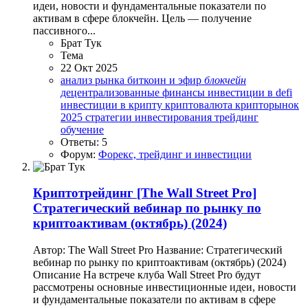
идеи, новости и фундаментальные показатели по
активам в сфере блокчейн. Цель — получение
пассивного...
Брат Тук
Тема
22 Окт 2025
анализ рынка
биткоин и эфир
блокчейн
децентрализованные финансы
инвестиции в defi
инвестиции в крипту
криптовалюта
крипторынок
2025
стратегии инвестирования
трейдинг
обучение
Ответы: 5
Форум:
Форекс, трейдинг и инвестиции
Криптотрейдинг
[The Wall Street Pro]
Стратегический вебинар по рынку по
криптоактивам (октябрь) (2024)
Автор: The Wall Street Pro Название: Стратегический
вебинар по рынку по криптоактивам (октябрь) (2024)
Описание На встрече клуба Wall Street Pro будут
рассмотрены основные инвестиционные идеи, новости
и фундаментальные показатели по активам в сфере