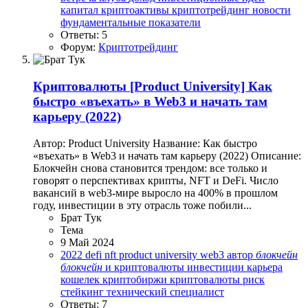
капитал
криптоактивы
криптотрейдинг
новости
фундаментальные показатели
Ответы: 5
Форум:
Криптотрейдинг
Криптовалюты
[Product University] Как
быстро «въехать» в Web3 и начать там
карьеру (2022)
Автор: Product University Название: Как быстро
«въехать» в Web3 и начать там карьеру (2022) Описание:
Блокчейн снова становится трендом: все только и
говорят о перспективах крипты, NFT и DeFi. Число
вакансий в web3-мире выросло на 400% в прошлом
году, инвестиции в эту отрасль тоже побили...
Брат Тук
Тема
9 Май 2024
2022
defi
nft
product university
web3
автор
блокчейн
блокчейн
и криптовалюты
инвестиции
карьера
кошелек
криптобиржи
криптовалюты
риск
стейкинг
технический специалист
Ответы: 7