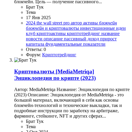
блокчейн. Цель — получение пассивного...
Брат Тук
Тема
17 Янв 2025
2024
the wall street pro
автор
активы
блокчейн
блокчейн
и криптовалюты
инвестиционные идеи
клуб
криптоактивы
криптотрейдинг
название
новости
описание
пассивный доход
прирост
капитала
фундаментальные показатели
Ответы: 0
Форум:
Криптотрейдинг
Криптовалюты
[MediaMetriqa]
Энциклопедия по крипте (2023)
Автор: MediaMetriqa Название: Энциклопедия по крипте
(2023) Описание: Энциклопедия от MediaMetriqa - это
большой материал, включающий в себя как основы
блокчейн-технологий и технические выкладки, так и
подробные инструкции по заработку на арбитраже,
фарминге, стейкинге, NFT и других сферах...
Брат Тук
Тема
2 Окт 2024