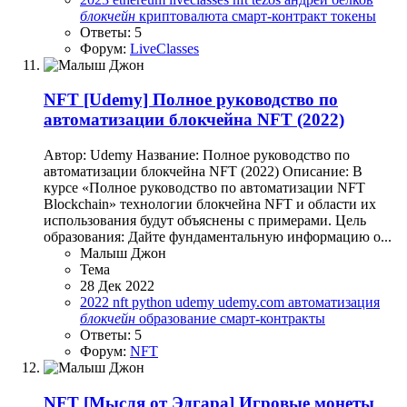
блокчейн
криптовалюта
смарт-контракт
токены
Ответы: 5
Форум:
LiveClasses
NFT
[Udemy] Полное руководство по
автоматизации блокчейна NFT (2022)
Автор: Udemy Название: Полное руководство по
автоматизации блокчейна NFT (2022) Описание: В
курсе «Полное руководство по автоматизации NFT
Blockchain» технологии блокчейна NFT и области их
использования будут объяснены с примерами. Цель
образования: Дайте фундаментальную информацию о...
Малыш Джон
Тема
28 Дек 2022
2022
nft
python
udemy
udemy.com
автоматизация
блокчейн
образование
смарт-контракты
Ответы: 5
Форум:
NFT
NFT
[Мысля от Эдгара] Игровые монеты