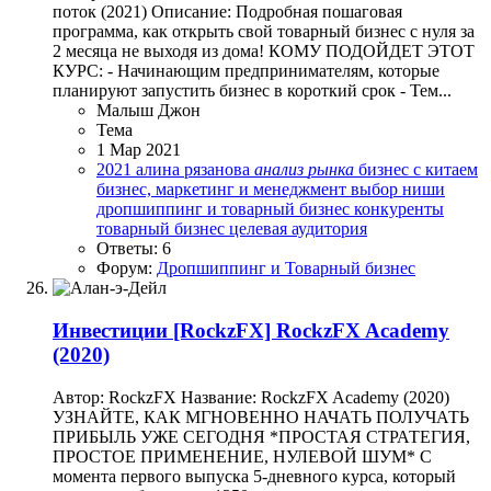
поток (2021) Описание: Подробная пошаговая
программа, как открыть свой товарный бизнес с нуля за
2 месяца не выходя из дома! КОМУ ПОДОЙДЕТ ЭТОТ
КУРС: - Начинающим предпринимателям, которые
планируют запустить бизнес в короткий срок - Тем...
Малыш Джон
Тема
1 Мар 2021
2021
алина рязанова
анализ
рынка
бизнес с китаем
бизнес, маркетинг и менеджмент
выбор ниши
дропшиппинг и товарный бизнес
конкуренты
товарный бизнес
целевая аудитория
Ответы: 6
Форум:
Дропшиппинг и Товарный бизнес
Инвестиции
[RockzFX] RockzFX Academy
(2020)
Автор: RockzFX Название: RockzFX Academy (2020)
УЗНАЙТЕ, КАК МГНОВЕННО НАЧАТЬ ПОЛУЧАТЬ
ПРИБЫЛЬ УЖЕ СЕГОДНЯ *ПРОСТАЯ СТРАТЕГИЯ,
ПРОСТОЕ ПРИМЕНЕНИЕ, НУЛЕВОЙ ШУМ* С
момента первого выпуска 5-дневного курса, который