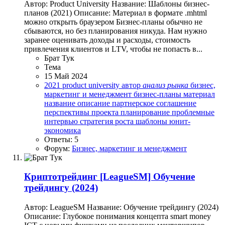
Автор: Product University Название: Шаблоны бизнес-
планов (2021) Описание: Материал в формате .mhtml
можно открыть браузером Бизнес-планы обычно не
сбываются, но без планирования никуда. Нам нужно
заранее оценивать доходы и расходы, стоимость
привлечения клиентов и LTV, чтобы не попасть в...
Брат Тук
Тема
15 Май 2024
2021
product university
автор
анализ
рынка
бизнес,
маркетинг и менеджмент
бизнес-планы
материал
название
описание
партнерское соглашение
перспективы проекта
планирование
проблемные
интервью
стратегия роста
шаблоны
юнит-
экономика
Ответы: 5
Форум:
Бизнес, маркетинг и менеджмент
Криптотрейдинг
[LeagueSM] Обучение
трейдингу (2024)
Автор: LeagueSM Название: Обучение трейдингу (2024)
Описание: Глубокое понимания концепта smart money