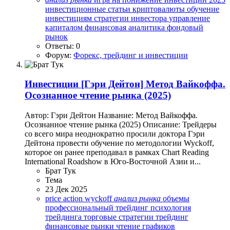
инвестиционные статьи
криптовалюты
обучение
инвестициям
стратегии инвестора
управление
капиталом
финансовая аналитика
фондовый
рынок
Ответы: 0
Форум:
Форекс, трейдинг и инвестиции
Инвестиции
[Гэри Дейтон] Метод Вайкоффа.
Осознанное чтение рынка (2025)
Автор: Гэри Дейтон Название: Метод Вайкоффа.
Осознанное чтение рынка (2025) Описание: Трейдеры
со всего мира неоднократно просили доктора Гэри
Дейтона провести обучение по методологии Wyckoff,
которое он ранее преподавал в рамках Chart Reading
International Roadshow в Юго-Восточной Азии и...
Брат Тук
Тема
23 Дек 2025
price action
wyckoff
анализ
рынка
объемы
профессиональный трейдинг
психология
трейдинга
торговые стратегии
трейдинг
финансовые рынки
чтение графиков