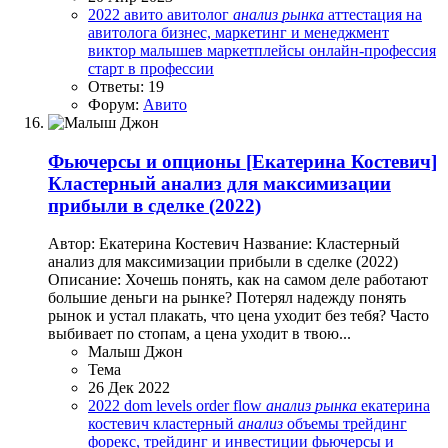
2022
авито
авитолог
анализ
рынка
аттестация на
авитолога
бизнес, маркетинг и менеджмент
виктор малышев
маркетплейсы
онлайн-профессия
старт в профессии
Ответы: 19
Форум:
Авито
Фьючерсы и опционы
[Екатерина Костевич]
Кластерный анализ для максимизации
прибыли в сделке (2022)
Автор: Екатерина Костевич Название: Кластерный
анализ для максимизации прибыли в сделке (2022)
Описание: Хочешь понять, как на самом деле работают
большие деньги на рынке? Потерял надежду понять
рынок и устал плакать, что цена уходит без тебя? Часто
выбивает по стопам, а цена уходит в твою...
Малыш Джон
Тема
26 Дек 2022
2022
dom levels
order flow
анализ
рынка
екатерина
костевич
кластерный
анализ
объемы
трейдинг
форекс, трейдинг и инвестиции
фьючерсы и