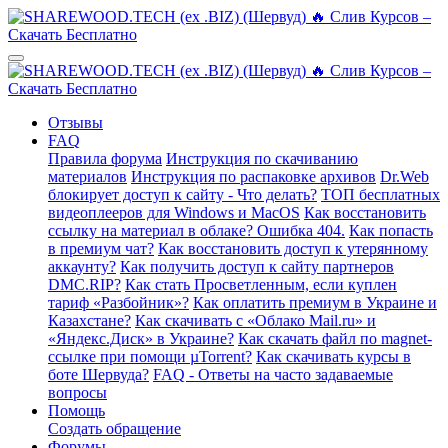
Отзывы
FAQ
Правила форума
Инструкция по скачиванию
материалов
Инструкция по распаковке архивов
Dr.Web
блокирует доступ к сайту - Что делать?
ТОП бесплатных
видеоплееров для Windows и MacOS
Как восстановить
ссылку на материал в облаке? Ошибка 404.
Как попасть
в премиум чат?
Как восстановить доступ к утерянному
аккаунту?
Как получить доступ к сайту партнеров
DMC.RIP?
Как стать Просветленным, если куплен
тариф «Разбойник»?
Как оплатить премиум в Украине и
Казахстане?
Как скачивать с «Облако Mail.ru» и
«Яндекс.Диск» в Украине?
Как скачать файл по magnet-
ссылке при помощи µTorrent?
Как скачивать курсы в
боте Шервуда?
FAQ - Ответы на часто задаваемые
вопросы
Помощь
Создать обращение
Форумы