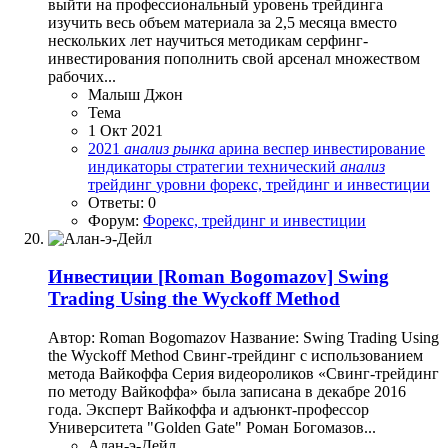
выйти на профессиональный уровень трейдинга
изучить весь объем материала за 2,5 месяца вместо
нескольких лет научиться методикам серфинг-
инвестирования пополнить свой арсенал множеством
рабочих...
Малыш Джон
Тема
1 Окт 2021
2021
анализ
рынка
арина веспер
инвестирование
индикаторы
стратегии
технический
анализ
трейдинг
уровни
форекс, трейдинг и инвестиции
Ответы: 0
Форум:
Форекс, трейдинг и инвестиции
Инвестиции
[Roman Bogomazov] Swing
Trading Using the Wyckoff Method
Автор: Roman Bogomazov Название: Swing Trading Using
the Wyckoff Method Свинг-трейдинг с использованием
метода Вайкоффа Серия видеороликов «Свинг-трейдинг
по методу Вайкоффа» была записана в декабре 2016
года. Эксперт Вайкоффа и адъюнкт-профессор
Университета "Golden Gate" Роман Богомазов...
Алан-э-Дейл