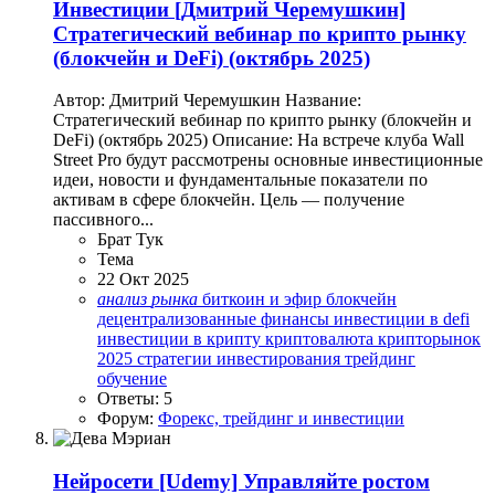
Инвестиции
[Дмитрий Черемушкин]
Стратегический вебинар по крипто рынку
(блокчейн и DeFi) (октябрь 2025)
Автор: Дмитрий Черемушкин Название:
Стратегический вебинар по крипто рынку (блокчейн и
DeFi) (октябрь 2025) Описание: На встрече клуба Wall
Street Pro будут рассмотрены основные инвестиционные
идеи, новости и фундаментальные показатели по
активам в сфере блокчейн. Цель — получение
пассивного...
Брат Тук
Тема
22 Окт 2025
анализ
рынка
биткоин и эфир
блокчейн
децентрализованные финансы
инвестиции в defi
инвестиции в крипту
криптовалюта
крипторынок
2025
стратегии инвестирования
трейдинг
обучение
Ответы: 5
Форум:
Форекс, трейдинг и инвестиции
Нейросети
[Udemy] Управляйте ростом