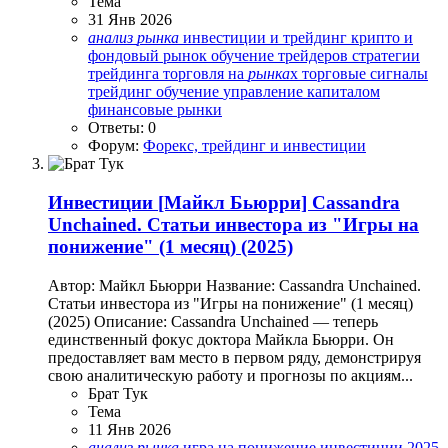
Тема
31 Янв 2026
анализ
рынка
инвестиции и трейдинг
крипто и
фондовый рынок
обучение трейдеров
стратегии
трейдинга
торговля на
рынка
х
торговые сигналы
трейдинг обучение
управление капиталом
финансовые рынки
Ответы: 0
Форум:
Форекс, трейдинг и инвестиции
Инвестиции
[Майкл Бьюрри] Cassandra
Unchained. Статьи инвестора из "Игры на
понижение" (1 месяц) (2025)
Автор: Майкл Бьюрри Название: Cassandra Unchained.
Статьи инвестора из "Игры на понижение" (1 месяц)
(2025) Описание: Cassandra Unchained — теперь
единственный фокус доктора Майкла Бьюрри. Он
предоставляет вам место в первом ряду, демонстрируя
свою аналитическую работу и прогнозы по акциям...
Брат Тук
Тема
11 Янв 2026
анализ
рынка
игра на понижение
инвестиции 2025