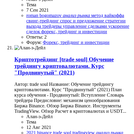
Тема
7 Сен 2021
roman bogomazov
анализ
рынка
метод вайкоффа
свинг-трейдинг
спрос и предложение
стратегии
выхода
трейдеры
управление сделками
ускорение
сделок
форекс, трейдинг и инвестиции
Ответы: 2
Форум:
Форекс, трейдинг и инвестиции
Криптотрейдинг
[trade soul] Обучение
трейдингу криптовалютами. Курс
"Продвинутый" (2021)
Автор: trade soul Название: Обучение трейдингу
криптовалютами. Курс "Продвинутый" (2021) План
курса обучения - Продвинутый: Вступление Словарь
трейдера Предисловие: механизм ценообразования
Биржа Binance. Обзор Биржа Binance. Инструменты
TradingView. Обзор Расчет в криптовалютах и USDT...
Алан-э-Дейл
Тема
12 Авг 2021
2021
binance
trade soul
tradingview
анализ
рынка