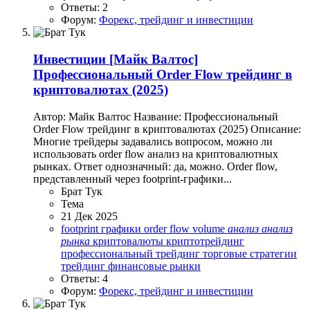
Ответы: 2
Форум:
Форекс, трейдинг и инвестиции
Инвестиции
[Майк Валтос]
Профессиональный Order Flow трейдинг в
криптовалютах (2025)
Автор: Майк Валтос Название: Профессиональный
Order Flow трейдинг в криптовалютах (2025) Описание:
Многие трейдеры задавались вопросом, можно ли
использовать order flow анализ на криптовалютных
рынках. Ответ однозначный: да, можно. Order flow,
представленный через footprint-графики...
Брат Тук
Тема
21 Дек 2025
footprint графики
order flow
volume
анализ
анализ
рынка
криптовалюты
криптотрейдинг
профессиональный трейдинг
торговые стратегии
трейдинг
финансовые рынки
Ответы: 4
Форум:
Форекс, трейдинг и инвестиции