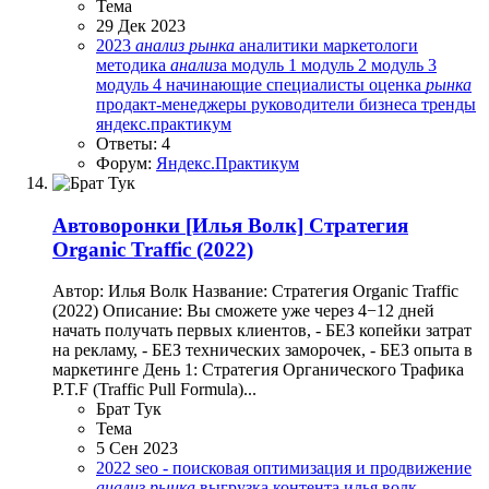
Тема
29 Дек 2023
2023
анализ
рынка
аналитики
маркетологи
методика
анализ
а
модуль 1
модуль 2
модуль 3
модуль 4
начинающие специалисты
оценка
рынка
продакт-менеджеры
руководители бизнеса
тренды
яндекс.практикум
Ответы: 4
Форум:
Яндекс.Практикум
Автоворонки
[Илья Волк] Стратегия
Organic Traffic (2022)
Автор: Илья Волк Название: Стратегия Organic Traffic
(2022) Описание: Вы сможете уже через 4−12 дней
начать получать первых клиентов, - БЕЗ копейки затрат
на рекламу, - БЕЗ технических заморочек, - БЕЗ опыта в
маркетинге День 1: Стратегия Органического Трафика
P.T.F (Traffic Pull Formula)...
Брат Тук
Тема
5 Сен 2023
2022
seo - поисковая оптимизация и продвижение
анализ
рынка
выгрузка контента
илья волк