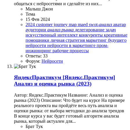
общаться с нейросетями и сделайте из них...
Малыш Джон
Тема
15 Фев 2024
2024
customer journey map
maed
swot-
анализ
аватар
аудитории
анализ
рынка
делегирование задач
искусственный интеллект
конкуренты
креативные
помощники
личная стратегия
маркетинг будущего
нейросети
нейросети в маркетинге
пром-
инжиниринг
рабочие процессы
Ответы: 33
Форум:
Нейросети
ЯндексПрактикум
[Яндекс.Практикум]
Анализ и оценка рынка (2023)
Автор: Яндекс.Практикум Название: Анализ и оценка
рынка (2023) Описание: Что будет на курсе На примере
реального проекта вы пройдёте весь путь анализа и
оценки рынка: от выбора методики до анализа трендов
В конце курса у вас будет готовый алгоритм анализа
рынка, который актуален для...
Брат Тук