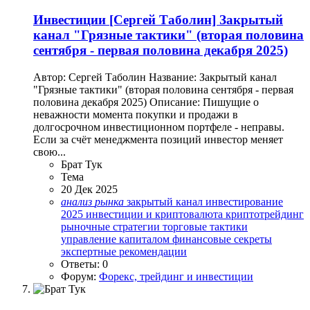
Инвестиции
[Сергей Таболин] Закрытый
канал "Грязные тактики" (вторая половина
сентября - первая половина декабря 2025)
Автор: Сергей Таболин Название: Закрытый канал
"Грязные тактики" (вторая половина сентября - первая
половина декабря 2025) Описание: Пишущие о
неважности момента покупки и продажи в
долгосрочном инвестиционном портфеле - неправы.
Если за счёт менеджмента позиций инвестор меняет
свою...
Брат Тук
Тема
20 Дек 2025
анализ
рынка
закрытый канал
инвестирование
2025
инвестиции и криптовалюта
криптотрейдинг
рыночные стратегии
торговые тактики
управление капиталом
финансовые секреты
экспертные рекомендации
Ответы: 0
Форум:
Форекс, трейдинг и инвестиции