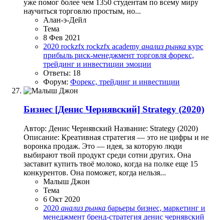
уже помог более чем 1350 студентам по всему миру
научиться торговлю простым, но...
Алан-э-Дейл
Тема
8 Фев 2021
2020
rockzfx
rockzfx academy
анализ
рынка
курс
прибыль
риск-менеджмент
торговля
форекс,
трейдинг и инвестиции
эмоции
Ответы: 18
Форум:
Форекс, трейдинг и инвестиции
Бизнес
[Денис Чернявский] Strategy (2020)
Автор: Денис Чернявский Название: Strategy (2020)
Описание: Креативная стратегия — это не цифры и не
воронка продаж. Это — идея, за которую люди
выбирают твой продукт среди сотни других. Она
заставит купить твоё молоко, когда на полке еще 15
конкурентов. Она поможет, когда нельзя...
Малыш Джон
Тема
6 Окт 2020
2020
анализ
рынка
барьеры
бизнес, маркетинг и
менеджмент
бренд-стратегия
денис чернявский