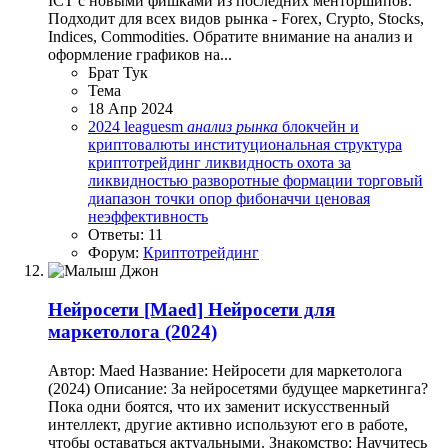
ICT с новыми фишками из последних менторшипов.
Подходит для всех видов рынка - Forex, Crypto, Stocks,
Indices, Commodities. Обратите внимание на анализ и
оформление графиков на...
Брат Тук
Тема
18 Апр 2024
2024
leaguesm
анализ
рынка
блокчейн и
криптовалюты
институциональная структура
криптотрейдинг
ликвидность
охота за
ликвидностью
разворотные формации
торговый
диапазон
точки опор
фибоначчи
ценовая
неэффективность
Ответы: 11
Форум:
Криптотрейдинг
Нейросети
[Maed] Нейросети для
маркетолога (2024)
Автор: Maed Название: Нейросети для маркетолога
(2024) Описание: За нейросетями будущее маркетинга?
Пока одни боятся, что их заменит искусственный
интеллект, другие активно используют его в работе,
чтобы оставаться актуальными. Знакомство: Научитесь