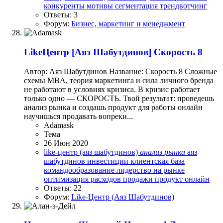
конкуренты
мотивы
сегментация
трендвотчинг
Ответы: 3
Форум:
Бизнес, маркетинг и менеджмент
LikeЦентр
[Аяз Шабутдинов] Скорость 8
Автор: Аяз Шабутдинов Название: Скорость 8 Сложные
схемы MBA, теория маркетинга и сила личного бренда
не работают в условиях кризиса. В кризис работает
только одно — СКОРОСТЬ. Твой результат: проведешь
анализ рынка и создашь продукт для работы онлайн
научишься продавать вопреки...
Adamask
Тема
26 Июн 2020
like-центр (аяз шабутдинов)
анализ
рынка
аяз
шабутдинов
инвестиции
клиентская база
командообразование
лидерство на рынке
оптимизация расходов
продажи
продукт онлайн
Ответы: 22
Форум:
Like-Центр (Аяз Шабутдинов)