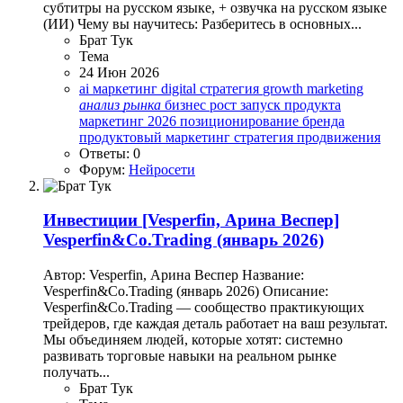
субтитры на русском языке, + озвучка на русском языке
(ИИ) Чему вы научитесь: Разберитесь в основных...
Брат Тук
Тема
24 Июн 2026
ai маркетинг
digital стратегия
growth marketing
анализ
рынка
бизнес рост
запуск продукта
маркетинг 2026
позиционирование бренда
продуктовый маркетинг
стратегия продвижения
Ответы: 0
Форум:
Нейросети
Инвестиции
[Vesperfin, Арина Веспер]
Vesperfin&Co.Trading (январь 2026)
Автор: Vesperfin, Арина Веспер Название:
Vesperfin&Co.Trading (январь 2026) Описание:
Vesperfin&Co.Trading — сообщество практикующих
трейдеров, где каждая деталь работает на ваш результат.
Мы объединяем людей, которые хотят: системно
развивать торговые навыки на реальном рынке
получать...
Брат Тук