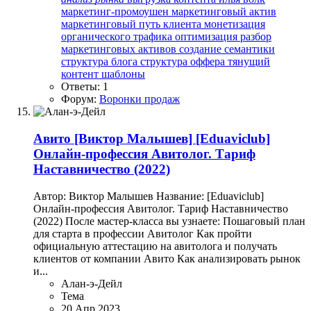
маркетинг-промоушен
маркетинговый актив
маркетинговый путь клиента
монетизация
органического трафика
оптимизация
разбор
маркетинговых активов
создание семантики
структура блога
структура оффера
тянущий
контент
шаблоны
Ответы: 1
Форум:
Воронки продаж
Авито
[Виктор Малышев] [Eduaviclub]
Онлайн-профессия Авитолог. Тариф
Наставничество (2022)
Автор: Виктор Малышев Название: [Eduaviclub]
Онлайн-профессия Авитолог. Тариф Наставничество
(2022) После мастер-класса вы узнаете: Пошаговый план
для старта в профессии Авитолог Как пройти
официальную аттестацию на авитолога и получать
клиентов от компании Авито Как анализировать рынок
и...
Алан-э-Дейл
Тема
20 Апр 2023