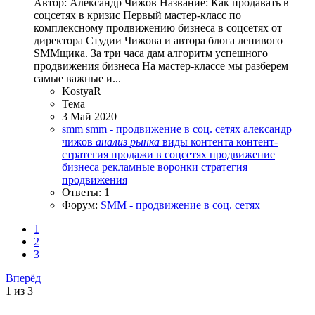
Автор: Александр Чижов Название: Как продавать в
соцсетях в кризис Первый мастер-класс по
комплексному продвижению бизнеса в соцсетях от
директора Студии Чижова и автора блога ленивого
SMMщика. За три часа дам алгоритм успешного
продвижения бизнеса На мастер-классе мы разберем
самые важные и...
KostyaR
Тема
3 Май 2020
smm
smm - продвижение в соц. сетях
александр
чижов
анализ
рынка
виды контента
контент-
стратегия
продажи в соцсетях
продвижение
бизнеса
рекламные воронки
стратегия
продвижения
Ответы: 1
Форум:
SMM - продвижение в соц. сетях
1
2
3
Вперёд
1 из 3