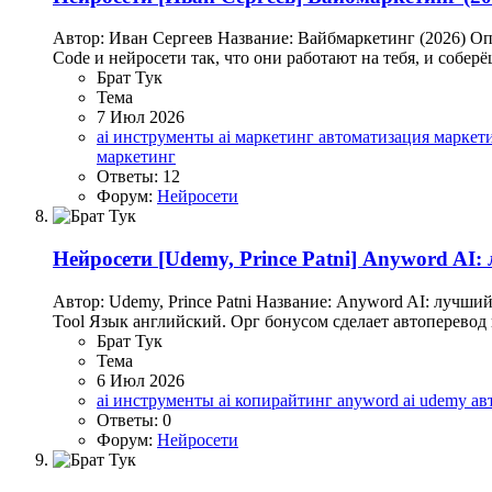
Автор: Иван Сергеев Название: Вайбмаркетинг (2026) Оп
Code и нейросети так, что они работают на тебя, и собер
Брат Тук
Тема
7 Июл 2026
ai инструменты
ai маркетинг
автоматизация маркет
маркетинг
Ответы: 12
Форум:
Нейросети
Нейросети
[Udemy, Prince Patni] Anyword AI
Автор: Udemy, Prince Patni Название: Anyword AI: лучший 
Tool Язык английский. Орг бонусом сделает автоперевод в
Брат Тук
Тема
6 Июл 2026
ai инструменты
ai копирайтинг
anyword ai
udemy
ав
Ответы: 0
Форум:
Нейросети