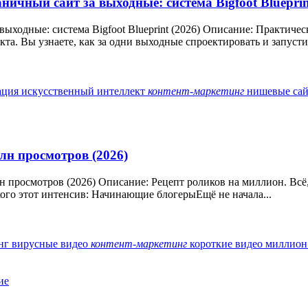
ничный сайт за выходные: система Bigfoot Blueprin
 выходные: система Bigfoot Blueprint (2026) Описание: Практи
. Вы узнаете, как за одни выходные спроектировать и запустить
ация
искусственный интеллект
контент-маркетинг
нишевые са
лн просмотров (2026)
 просмотров (2026) Описание: Рецепт роликов на миллион. Всё, 
 кого этот интенсив: Начинающие блогерыЕщё не начала...
инг
вирусные видео
контент-маркетинг
короткие видео
миллион
ие