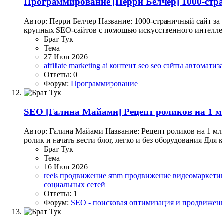
Программирование
[Перри Белчер] 1000-стра
Автор: Перри Белчер Название: 1000-страничный сайт за
крупных SEO-сайтов с помощью искусственного интеллекта
Брат Тук
Тема
27 Июн 2026
affiliate marketing
ai контент
seo
seo сайты
автоматиз
Ответы: 0
Форум:
Программирование
SEO
[Галина Майами] Рецепт роликов на 1 м
Автор: Галина Майами Название: Рецепт роликов на 1 млн
ролик и начать вести блог, легко и без оборудования Для
Брат Тук
Тема
16 Июн 2026
reels продвижение
smm продвижение
видеомаркет
социальных сетей
Ответы: 1
Форум:
SEO - поисковая оптимизация и продвижен