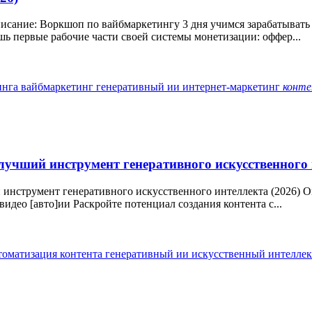
исание: Воркшоп по вайбмаркетингу 3 дня учимся зарабатывать 
ёшь первые рабочие части своей системы монетизации: оффер...
инга
вайбмаркетинг
генеративный ии
интернет-маркетинг
конте
: лучший инструмент генеративного искусственного 
инструмент генеративного искусственного интеллекта (2026) Описа
идео [авто]ии Раскройте потенциал создания контента с...
томатизация контента
генеративный ии
искусственный интелле