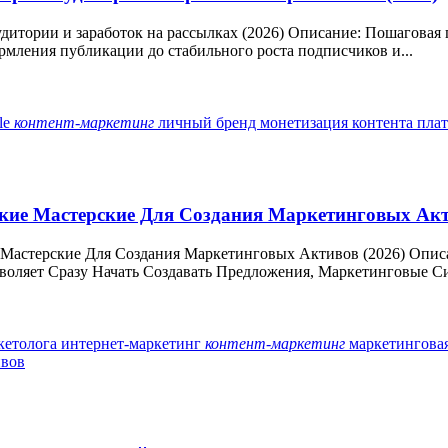
ст аудитории и заработок на рассылках (2026) Описание: Пошагов
ормления публикации до стабильного роста подписчиков и...
ale
контент-маркетинг
личный бренд
монетизация контента
пла
еские Мастерские Для Создания Маркетинговых Акт
ие Мастерские Для Создания Маркетинговых Активов (2026) Опи
воляет Сразу Начать Создавать Предложения, Маркетинговые Си
кетолога
интернет-маркетинг
контент-маркетинг
маркетингова
ивов