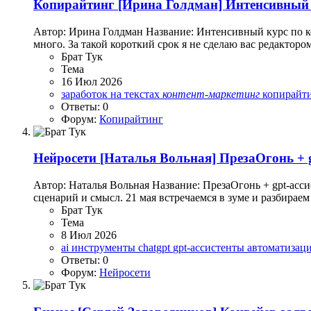
Копирайтинг
[Ирина Голдман] Интенсивный 
Автор: Ирина Голдман Название: Интенсивный курс по ко
много. За такой короткий срок я не сделаю вас редактором,
Брат Тук
Тема
16 Июл 2026
заработок на текстах
контент-маркетинг
копирайт
Ответы: 0
Форум:
Копирайтинг
Нейросети
[Наталья Вольная] ПрезаОгонь + g
Автор: Наталья Вольная Название: ПрезаОгонь + gpt-асси
сценарий и смысл. 21 мая встречаемся в зуме и разбирае
Брат Тук
Тема
8 Июл 2026
ai инструменты
chatgpt
gpt-ассистенты
автоматизац
Ответы: 0
Форум:
Нейросети