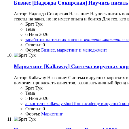
Бизнес
[Надежда Сокирская] Научись писать 
Автор: Надежда Сокирская Название: Научись писать вовле
тексты на заказ, но не имеет опыта и боится Для тех, кто 
Брат Тук
Тема
6 Июл 2026
заработок на текстах
контент
контент-маркетинг
к
Ответы: 0
Форум:
Бизнес, маркетинг и менеджмент
Маркетинг
[Kallaway] Система вирусных кор
Автор: Kallaway Название: Система вирусных коротких в
помогает привлекать клиентов, развивать личный бренд и
Брат Тук
Тема
5 Июл 2026
ai контент
kallaway
short form academy
вирусный ко
Ответы: 0
Форум:
Маркетинг