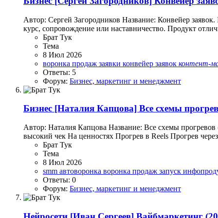
Бизнес
[Сергей Загородников] Конвейер заяв
Автор: Сергей Загородников Название: Конвейер заявок. 
курс, сопровождение или наставничество. Продукт отличны
Брат Тук
Тема
8 Июл 2026
воронка продаж
заявки
конвейер заявок
контент-м
Ответы: 5
Форум:
Бизнес, маркетинг и менеджмент
Бизнес
[Наталия Капцова] Все схемы прогрев
Автор: Наталия Капцова Название: Все схемы прогревов 
высокий чек На ценностях Прогрев в Reels Прогрев чере
Брат Тук
Тема
8 Июл 2026
smm
автоворонка
воронка продаж
запуск инфопрод
Ответы: 0
Форум:
Бизнес, маркетинг и менеджмент
Нейросети
[Иван Сергеев] Вайбмаркетинг (20