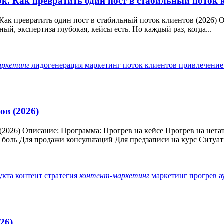
ок. Как превратить один пост в стабильный поток 
Как превратить один пост в стабильный поток клиентов (2026) О
й, экспертиза глубокая, кейсы есть. Но каждый раз, когда...
аркетинг
лидогенерация
маркетинг
поток клиентов
привлечение
ов (2026)
(2026) Описание: Программа: Прогрев на кейсе Прогрев на нега
з боль Для продажи консультаций Для предзаписи на курс Ситуат
укта
контент стратегия
контент-маркетинг
маркетинг
прогрев 
26)