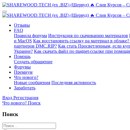
Отзывы
FAQ
Правила форума
Инструкция по скачиванию материалов
и MacOS
Как восстановить ссылку на материал в облаке?
партнеров DMC.RIP?
Как стать Просветленным, если ку
Украине?
Как скачать файл по magnet-ссылке при помощи
Помощь
Создать обращение
Форумы
Премиум
Что нового?
Новые сообщения
Последняя активность
Заработать
Вход
Регистрация
Что нового?
Поиск
Поиск