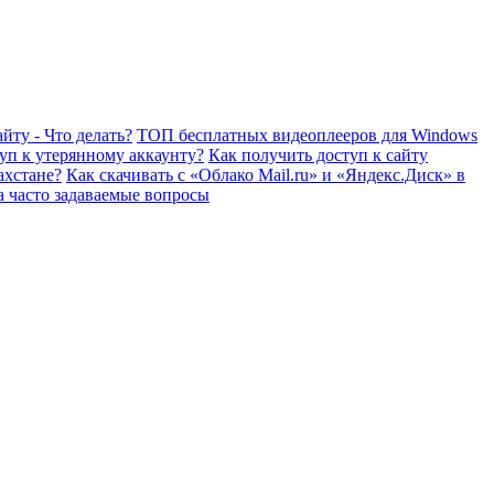
йту - Что делать?
ТОП бесплатных видеоплееров для Windows
уп к утерянному аккаунту?
Как получить доступ к сайту
ахстане?
Как скачивать с «Облако Mail.ru» и «Яндекс.Диск» в
а часто задаваемые вопросы