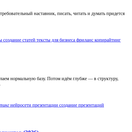
ребовательный наставник, писать, читать и думать придется
ты
создание статей
тексты для бизнеса
фриланс копирайтинг
елаем нормальную базу. Потом идём глубже — в структуру,
.
тинг
нейросети
презентации
создание презентаций