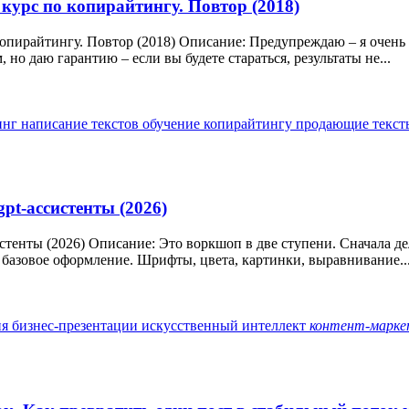
курс по копирайтингу. Повтор (2018)
пирайтингу. Повтор (2018) Описание: Предупреждаю – я очень т
 но даю гарантию – если вы будете стараться, результаты не...
инг
написание текстов
обучение копирайтингу
продающие текс
pt-ассистенты (2026)
стенты (2026) Описание: Это воркшоп в две ступени. Сначала д
м базовое оформление. Шрифты, цвета, картинки, выравнивание..
ия
бизнес-презентации
искусственный интеллект
контент-марке