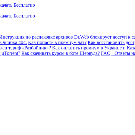
Инструкция по распаковке архивов
Dr.Web блокирует доступ к са
 Ошибка 404.
Как попасть в премиум чат?
Как восстановить дост
плен тариф «Разбойник»?
Как оплатить премиум в Украине и Каз
 µTorrent?
Как скачивать курсы в боте Шервуда?
FAQ - Ответы н