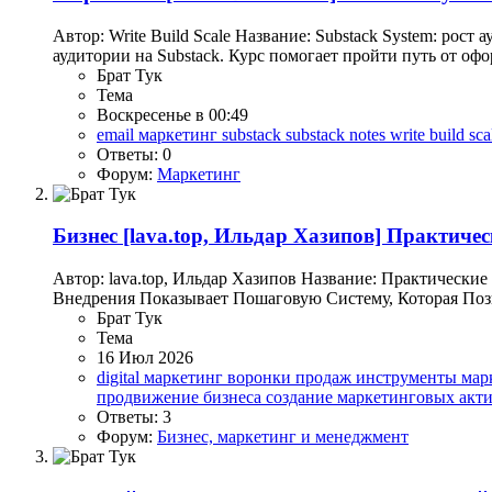
Автор: Write Build Scale Название: Substack System: ро
аудитории на Substack. Курс помогает пройти путь от оф
Брат Тук
Тема
Воскресенье в 00:49
email маркетинг
substack
substack notes
write build sc
Ответы: 0
Форум:
Маркетинг
Бизнес
[lava.top, Ильдар Хазипов] Практич
Автор: lava.top, Ильдар Хазипов Название: Практическ
Внедрения Показывает Пошаговую Систему, Которая Поз
Брат Тук
Тема
16 Июл 2026
digital маркетинг
воронки продаж
инструменты мар
продвижение бизнеса
создание маркетинговых акт
Ответы: 3
Форум:
Бизнес, маркетинг и менеджмент