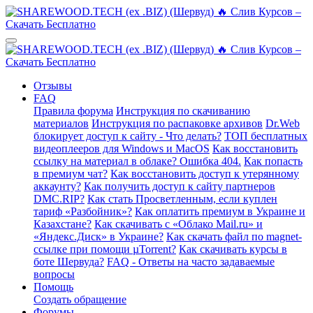
Отзывы
FAQ
Правила форума
Инструкция по скачиванию
материалов
Инструкция по распаковке архивов
Dr.Web
блокирует доступ к сайту - Что делать?
ТОП бесплатных
видеоплееров для Windows и MacOS
Как восстановить
ссылку на материал в облаке? Ошибка 404.
Как попасть
в премиум чат?
Как восстановить доступ к утерянному
аккаунту?
Как получить доступ к сайту партнеров
DMC.RIP?
Как стать Просветленным, если куплен
тариф «Разбойник»?
Как оплатить премиум в Украине и
Казахстане?
Как скачивать с «Облако Mail.ru» и
«Яндекс.Диск» в Украине?
Как скачать файл по magnet-
ссылке при помощи µTorrent?
Как скачивать курсы в
боте Шервуда?
FAQ - Ответы на часто задаваемые
вопросы
Помощь
Создать обращение
Форумы