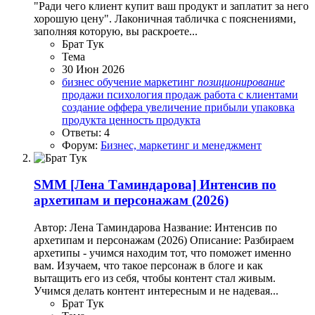
"Ради чего клиент купит ваш продукт и заплатит за него
хорошую цену". Лаконичная табличка с пояснениями,
заполняя которую, вы раскроете...
Брат Тук
Тема
30 Июн 2026
бизнес обучение
маркетинг
позиционирование
продажи
психология продаж
работа с клиентами
создание оффера
увеличение прибыли
упаковка
продукта
ценность продукта
Ответы: 4
Форум:
Бизнес, маркетинг и менеджмент
SMM
[Лена Таминдарова] Интенсив по
архетипам и персонажам (2026)
Автор: Лена Таминдарова Название: Интенсив по
архетипам и персонажам (2026) Описание: Разбираем
архетипы - учимся находим тот, что поможет именно
вам. Изучаем, что такое персонаж в блоге и как
вытащить его из себя, чтобы контент стал живым.
Учимся делать контент интересным и не надевая...
Брат Тук