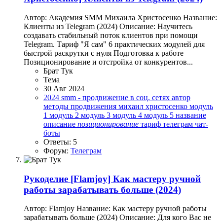
Автор: Академия SMM Михаила Христосенко Название:
Клиенты из Telegram (2024) Описание: Научитесь
создавать стабильный поток клиентов при помощи
Telegram. Тариф "Я сам" 6 практических модулей для
быстрой раскрутки с нуля Подготовка к работе
Позиционирование и отстройка от конкурентов...
Брат Тук
Тема
30 Авг 2024
2024
smm - продвижение в соц. сетях
автор
методы продвижения
михаил христосенко
модуль
1
модуль 2
модуль 3
модуль 4
модуль 5
название
описание
позиционирование
тариф
телеграм
чат-
боты
Ответы: 5
Форум:
Телеграм
Рукоделие
[Flamjoy] Как мастеру ручной
работы зарабатывать больше (2024)
Автор: Flamjoy Название: Как мастеру ручной работы
зарабатывать больше (2024) Описание: Для кого Вас не