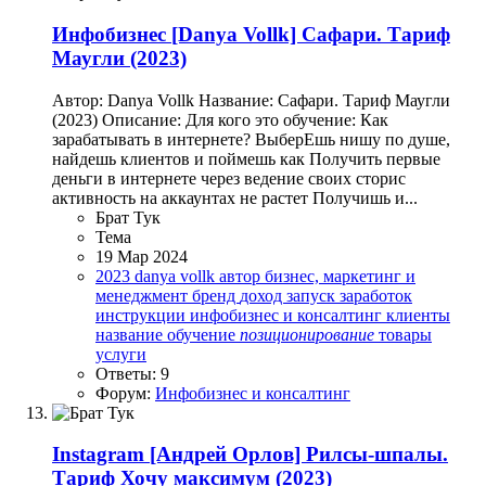
Инфобизнес
[Danya Vollk] Сафари. Тариф
Маугли (2023)
Автор: Danya Vollk Название: Сафари. Тариф Маугли
(2023) Описание: Для кого это обучение: Как
зарабатывать в интернете? ВыберЕшь нишу по душе,
найдешь клиентов и поймешь как Получить первые
деньги в интернете через ведение своих сторис
активность на аккаунтах не растет Получишь и...
Брат Тук
Тема
19 Мар 2024
2023
danya vollk
автор
бизнес, маркетинг и
менеджмент
бренд
доход
запуск
заработок
инструкции
инфобизнес и консалтинг
клиенты
название
обучение
позиционирование
товары
услуги
Ответы: 9
Форум:
Инфобизнес и консалтинг
Instagram
[Андрей Орлов] Рилсы-шпалы.
Тариф Хочу максимум (2023)