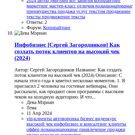
2024
автор
дмитрий кот
занятия
копирайтинг
маркетинг
мастер-класс
отличия
позиционирование
преимущества
продажа услуг текстом
продающие
тексты
продвижение
тексты
Ответы: 2
Форум:
Копирайтинг
Инфобизнес
[Сергей Загородников] Как
создать поток клиентов на высокий чек
(2024)
Автор: Сергей Загородников Название: Как создать
поток клиентов на высокий чек (2024) Описание: С
начала этого года я заметил несколько моментов. 1. Я
пригласил 2 человека на гостевые вебинары. Они
рассказали, как продают свои программы с высоким
чеком на холодную аудиторию. И что...
Дева Мэриан
Тема
11 Апр 2024
vip-клиенты
автоворонка
бизнес
видеокурс
высокий чек
инфобизнес и консалтинг
клиенты
оффер
позиционирование
привлечение
продажи
уроки
холодная аудитория