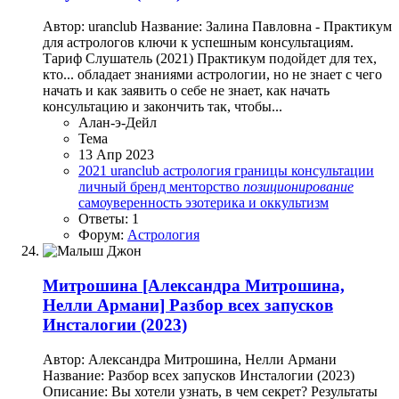
Автор: uranclub Название: Залина Павловна - Практикум
для астрологов ключи к успешным консультациям.
Тариф Слушатель (2021) Практикум подойдет для тех,
кто... обладает знаниями астрологии, но не знает с чего
начать и как заявить о себе не знает, как начать
консультацию и закончить так, чтобы...
Алан-э-Дейл
Тема
13 Апр 2023
2021
uranclub
астрология
границы
консультации
личный бренд
менторство
позиционирование
самоуверенность
эзотерика и оккультизм
Ответы: 1
Форум:
Астрология
Митрошина
[Александра Митрошина,
Нелли Армани] Разбор всех запусков
Инсталогии (2023)
Автор: Александра Митрошина, Нелли Армани
Название: Разбор всех запусков Инсталогии (2023)
Описание: Вы хотели узнать, в чем секрет? Результаты