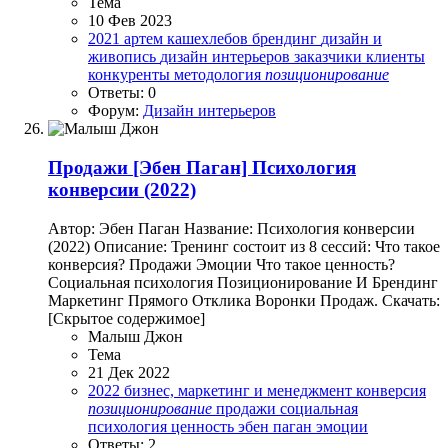
Тема
10 Фев 2023
2021
артем кашехлебов
брендинг
дизайн и
живопись
дизайн интерьеров
заказчики
клиенты
конкуренты
методология
позиционирование
Ответы: 0
Форум:
Дизайн интерьеров
Продажи
[Эбен Паган] Психология
конверсии (2022)
Автор: Эбен Паган Название: Психология конверсии
(2022) Описание: Тренинг состоит из 8 сессий: Что такое
конверсия? Продажи Эмоции Что такое ценность?
Социальная психология Позиционирование И Брендинг
Маркетинг Прямого Отклика Воронки Продаж. Скачать:
[Скрытое содержимое]
Малыш Джон
Тема
21 Дек 2022
2022
бизнес, маркетинг и менеджмент
конверсия
позиционирование
продажи
социальная
психология
ценность
эбен паган
эмоции
Ответы: 2