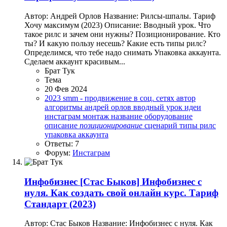
Автор: Андрей Орлов Название: Рилсы-шпалы. Тариф
Хочу максимум (2023) Описание: Вводный урок. Что
такое рилс и зачем они нужны? Позиционирование. Кто
ты? И какую пользу несешь? Какие есть типы рилс?
Определимся, что тебе надо снимать Упаковка аккаунта.
Сделаем аккаунт красивым...
Брат Тук
Тема
20 Фев 2024
2023
smm - продвижение в соц. сетях
автор
алгоритмы
андрей орлов
вводный урок
идеи
инстаграм
монтаж
название
оборудование
описание
позиционирование
сценарий
типы рилс
упаковка аккаунта
Ответы: 7
Форум:
Инстаграм
Инфобизнес
[Стас Быков] Инфобизнес с
нуля. Как создать свой онлайн курс. Тариф
Стандарт (2023)
Автор: Стас Быков Название: Инфобизнес с нуля. Как