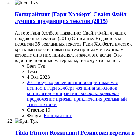
Копирайтинг
[Гари Хэлберт] Свайп Файл
лучших продающих текстов (2015)
Автор: Гари Хэлберт Название: Свайп Файл лучших
продающих текстов (2015) Описание: Недавно мы
перевели 35 рекламных текстов Гари Хэлберта вместе с
краткими пояснениями по тем приемам и техникам,
которые он в них применял, и зачем это делал. Это
вдвойне полезные материалы, потому что вы не...
Брат Тук
Тема
4 Окт 2023
2015
вкус хорошей жизни
воспринимаемая
ценность
гари хэлберт
женщина
заголовок
копирайтер
копирайтинг
позиционирование
предложение
приемы
приключения
рекламный
текст
техники
Ответы: 19
Форум:
Копирайтинг
Tilda
[Антон Командин] Резиновая верстка в