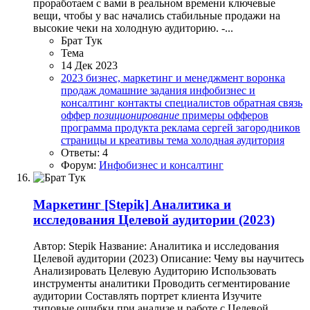
проработаем с вами в реальном времени ключевые
вещи, чтобы у вас начались стабильные продажи на
высокие чеки на холодную аудиторию. -...
Брат Тук
Тема
14 Дек 2023
2023
бизнес, маркетинг и менеджмент
воронка
продаж
домашние задания
инфобизнес и
консалтинг
контакты специалистов
обратная связь
оффер
позиционирование
примеры офферов
программа продукта
реклама
сергей загородников
страницы и креативы
тема
холодная аудитория
Ответы: 4
Форум:
Инфобизнес и консалтинг
Маркетинг
[Stepik] Аналитика и
исследования Целевой аудитории (2023)
Автор: Stepik Название: Аналитика и исследования
Целевой аудитории (2023) Описание: Чему вы научитесь
Анализировать Целевую Аудиторию Использовать
инструменты аналитики Проводить сегментирование
аудитории Составлять портрет клиента Изучите
типовые ошибки при анализе и работе с Целевой...