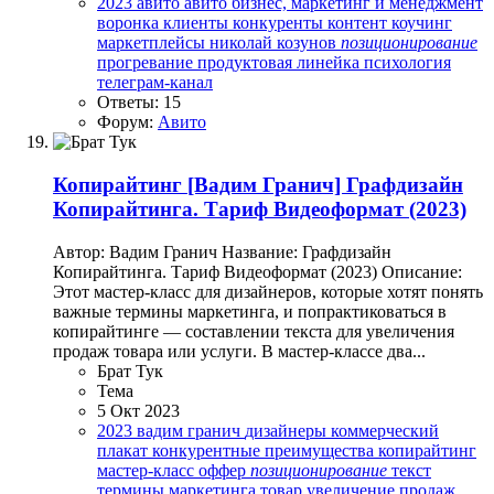
2023
aвито
авито
бизнес, маркетинг и менеджмент
воронка
клиенты
конкуренты
контент
коучинг
маркетплейсы
николай козунов
позиционирование
прогревание
продуктовая линейка
психология
телеграм-канал
Ответы: 15
Форум:
Авито
Копирайтинг
[Вадим Гранич] Графдизайн
Копирайтинга. Тариф Видеоформат (2023)
Автор: Вадим Гранич Название: Графдизайн
Копирайтинга. Тариф Видеоформат (2023) Описание:
Этот мастер-класс для дизайнеров, которые хотят понять
важные термины маркетинга, и попрактиковаться в
копирайтинге — составлении текста для увеличения
продаж товара или услуги. В мастер-классе два...
Брат Тук
Тема
5 Окт 2023
2023
вадим гранич
дизайнеры
коммерческий
плакат
конкурентные преимущества
копирайтинг
мастер-класс
оффер
позиционирование
текст
термины маркетинга
товар
увеличение продаж