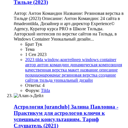
Тильде (2023)
Автор: Антон Командин Название: Резиновая верстка в
Тильде (2023) Описание: Антон Командин: 24 сайта в
#madeontilda, Дизайнер и арт-директор Experience©
Agency, Куратор курса PRO в Школе Тильды.
Авторский интенсив по верстке сайтов на Тильда, в
Windows Container Уникальный дизайн...
Брат Тук
Тема
1 Сен 2023
2023
tilda
window-контейнер
windows container
автор
антон командин
динамическая композиция
качественная верстка
макет
название
описание
позиционирование
резиновая верстка
создание
сайтов
тильда
уникальный дизайн
Ответы: 4
Форум:
Tilda
Астрология
[uranclub] Залина Павловна -
Практикум для астрологов ключи к
успешным консультациям. Тариф
Слушатель (2021)