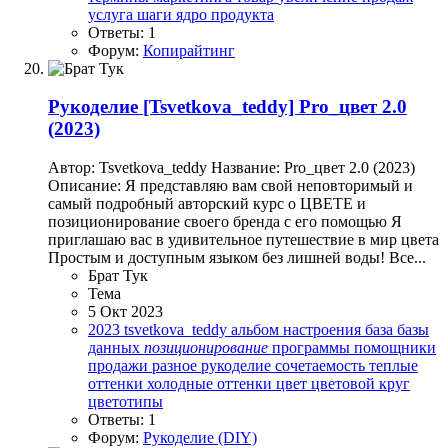
услуга
шаги
ядро продукта
Ответы: 1
Форум:
Копирайтинг
Рукоделие
[Tsvetkova_teddy] Pro_цвет 2.0
(2023)
Автор: Tsvetkova_teddy Название: Pro_цвет 2.0 (2023)
Описание: Я представляю вам свой неповторимый и
самый подробный авторский курс о ЦВЕТЕ и
позиционирование своего бренда с его помощью Я
приглашаю вас в удивительное путешествие в мир цвета
Простым и доступным языком без лишней воды! Все...
Брат Тук
Тема
5 Окт 2023
2023
tsvetkova_teddy
альбом настроения
база
базы
данных
позиционирование
программы помощники
продажи
разное
рукоделие
сочетаемость
теплые
оттенки
холодные оттенки
цвет
цветовой круг
цветотипы
Ответы: 1
Форум:
Рукоделие (DIY)