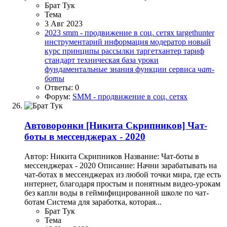
Брат Тук
Тема
3 Авг 2023
2023
smm - продвижение в соц. сетях
targethunter
инструментарий
информация
модератор
новый
курс
принципы
рассылки
таргетхантер
тариф
стандарт
техническая база
уроки
фундаментальные знания
функции сервиса
чат-
боты
Ответы: 0
Форум:
SMM - продвижение в соц. сетях
Автоворонки
[Никита Скрипников] Чат-
боты в мессенджерах - 2020
Автор: Никита Скрипников Название: Чат-боты в
мессенджерах - 2020 Описание: Начни зарабатывать на
чат-ботах в мессенджерах из любой точки мира, где есть
интернет, благодаря простым и понятным видео-урокам
без капли воды в геймифицированной школе по чат-
ботам Система для заработка, которая...
Брат Тук
Тема