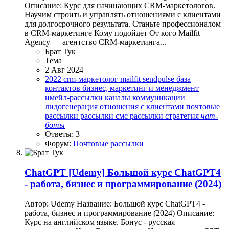
Описание: Курс для начинающих CRM-маркетологов.
Научим строить и управлять отношениями с клиентами
для долгосрочного результата. Станьте профессионалом
в CRM-маркетинге Кому подойдет От кого Mailfit
Agency — агентство CRM-маркетинга...
Брат Тук
Тема
2 Авг 2024
2022
crm-маркетолог
mailfit
sendpulse
база
контактов
бизнес, маркетинг и менеджмент
имейл-рассылки
каналы
коммуникации
лидогенерация
отношения с клиентами
почтовые
рассылки
рассылки
смс рассылки
стратегия
чат-
боты
Ответы: 3
Форум:
Почтовые рассылки
ChatGPT
[Udemy] Большой курс ChatGPT4
- работа, бизнес и программирование (2024)
Автор: Udemy Название: Большой курс ChatGPT4 -
работа, бизнес и программирование (2024) Описание:
Курс на английском языке. Бонус - русская