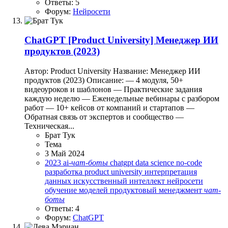
Ответы: 5
Форум:
Нейросети
ChatGPT
[Product University] Менеджер ИИ
продуктов (2023)
Автор: Product University Название: Менеджер ИИ
продуктов (2023) Описание: — 4 модуля, 50+
видеоуроков и шаблонов — Практические задания
каждую неделю — Еженедельные вебинары с разбором
работ — 10+ кейсов от компаний и стартапов —
Обратная связь от экспертов и сообщество —
Техническая...
Брат Тук
Тема
3 Май 2024
2023
ai-
чат-боты
chatgpt
data science
no-code
разработка
product university
интерпретация
данных
искусственный интеллект
нейросети
обучение моделей
продуктовый менеджмент
чат-
боты
Ответы: 4
Форум:
ChatGPT