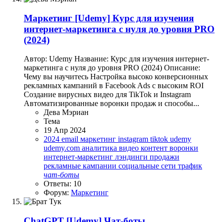
Маркетинг
[Udemy] Курс для изучения
интернет-маркетинга с нуля до уровня PRO
(2024)
Автор: Udemy Название: Курс для изучения интернет-
маркетинга с нуля до уровня PRO (2024) Описание:
Чему вы научитесь Настройка высоко конверсионных
рекламных кампаний в Facebook Ads c высоким ROI
Создание вирусных видео для TikTok и Instagram
Автоматизированные воронки продаж и способы...
Дева Мэриан
Тема
19 Апр 2024
2024
email маркетинг
instagram
tiktok
udemy
udemy.com
аналитика
видео контент
воронки
интернет-маркетинг
лэндинги
продажи
рекламные кампании
социальные сети
трафик
чат-боты
Ответы: 10
Форум:
Маркетинг
ChatGPT
[Udemy] Чат-боты,