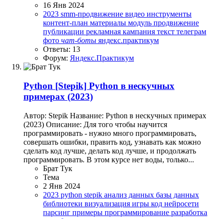
16 Янв 2024
2023
smm-продвижение
видео
инструменты
контент-план
материалы
модуль
продвижение
публикации
рекламная кампания
текст
телеграм
фото
чат-боты
яндекс.практикум
Ответы: 13
Форум:
Яндекс.Практикум
Python
[Stepik] Python в нескучных
примерах (2023)
Автор: Stepik Название: Python в нескучных примерах
(2023) Описание: Для того чтобы научится
программировать - нужно много программировать,
совершать ошибки, править код, узнавать как можно
сделать код лучше, делать код лучше, и продолжать
программировать. В этом курсе нет воды, только...
Брат Тук
Тема
2 Янв 2024
2023
python
stepik
анализ данных
базы данных
библиотеки
визуализация
игры
код
нейросети
парсинг
примеры
программирование
разработка