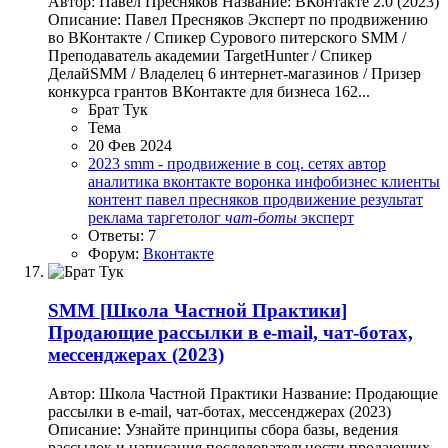
Автор: Павел Пресняков Название: ВКонтакте 2.0 (2023)
Описание: Павел Пресняков Эксперт по продвижению
во ВКонтакте / Спикер Сурового питерского SMM /
Преподаватель академии TargetHunter / Спикер
ДелайSMM / Владелец 6 интернет-магазинов / Призер
конкурса грантов ВКонтакте для бизнеса 162...
Брат Тук
Тема
20 Фев 2024
2023
smm - продвижение в соц. сетях
автор
аналитика
вконтакте
воронка
инфобизнес
клиенты
контент
павел пресняков
продвижение
результат
реклама
таргетолог
чат-боты
эксперт
Ответы: 7
Форум:
Вконтакте
SMM
[Школа Частной Практики]
Продающие рассылки в e-mail, чат-ботах,
мессенджерах (2023)
Автор: Школа Частной Практики Название: Продающие
рассылки в e-mail, чат-ботах, мессенджерах (2023)
Описание: Узнайте принципы сбора базы, ведения
рассылок и написания последовательности продающих