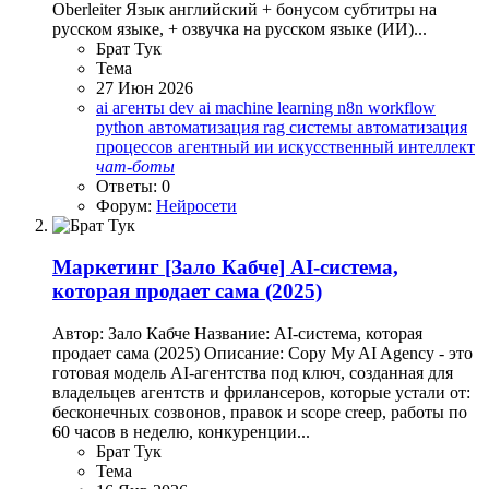
Oberleiter Язык английский + бонусом субтитры на
русском языке, + озвучка на русском языке (ИИ)...
Брат Тук
Тема
27 Июн 2026
ai агенты
dev ai
machine learning
n8n workflow
python автоматизация
rag системы
автоматизация
процессов
агентный ии
искусственный интеллект
чат-боты
Ответы: 0
Форум:
Нейросети
Маркетинг
[Зало Кабче] AI-система,
которая продает сама (2025)
Автор: Зало Кабче Название: AI-система, которая
продает сама (2025) Описание: Copy My AI Agency - это
готовая модель AI-агентства под ключ, созданная для
владельцев агентств и фрилансеров, которые устали от:
бесконечных созвонов, правок и scope creep, работы по
60 часов в неделю, конкуренции...
Брат Тук
Тема