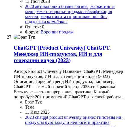
13 Июл 2023
2020
автоворонки
бизнес
бизнес, маркетинг и
менеджмент
воронки продаж
геймификация
мессенджеры
никита скрипников
онлайн-
поддержка
чат-боты
Ответы: 0
Форум:
Воронки продаж
ChatGPT
[Product University] ChatGPT.
Менеджер ИИ-продуктов, ИИ и для
генерации видео (2023)
Автор: Product University Название: ChatGPT. Менеджер
ИИ-продуктов, ИИ и для генерации видео (2023)
Описание: Горячий тренд ИИ-продукты, например,
ChatGPT — самый горячий тренд 2023-го Практика
Весь курс — это непрерывная практика. Каждый
попробует 20+ применений ChatGPT для своей работы...
Брат Тук
Тема
11 Июл 2023
2023
chatgpt
product university
бизнес
гипотезы
ии-
продукты
курс
модули
нейросети
практика