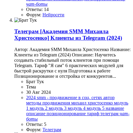
чат-боты
Ответы: 14
Форум:
Нейросети
Телеграм
[Академия SMM Михаила
Христосенко] Клиенты из Telegram (2024)
Автор: Академия SMM Михаила Христосенко Название:
Клиенты из Telegram (2024) Описание: Научитесь
создавать стабильный поток клиентов при помощи
Telegram. Тариф "Я сам" 6 практических модулей для
быстрой раскрутки с нуля Подготовка к работе
Позиционирование и отстройка от конкурентов...
Брат Тук
Тема
30 Авг 2024
2024
smm - продвижение в соц. сетях
автор
методы продвижения
михаил христосенко
модуль
1
модуль 2
модуль 3
модуль 4
модуль 5
название
описание
позиционирование
тариф
телеграм
чат-
боты
Ответы: 5
Форум:
Телеграм