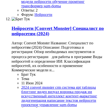
модели
нейросети
обучение
промтинг
трансформер
чат-боты
Ответы: 2
Форум:
Нейросети
Нейросети
[Convert Monster] Специалист по
нейросетям (2024)
Автор: Convert Monster Название: Специалист по
нейросетям (2024) Описание: Подготовка и
регистрация: Обзор необходимых инструментов и
процесса регистрации для работы в программе Виды
нейросетей и определение ИИ: Классификация
нейросетей, их особенности и применение
Коммерческие модели и...
Брат Тук
Тема
11 Июн 2024
2024
convert monster
crm система
gpt таблицы
блоггинг
видео
визуал
воронка продаж
ии
искусственный интеллект
контент-маркетинг
лидогенерация
написание текстов
нейросети
проектное управление
чат-боты