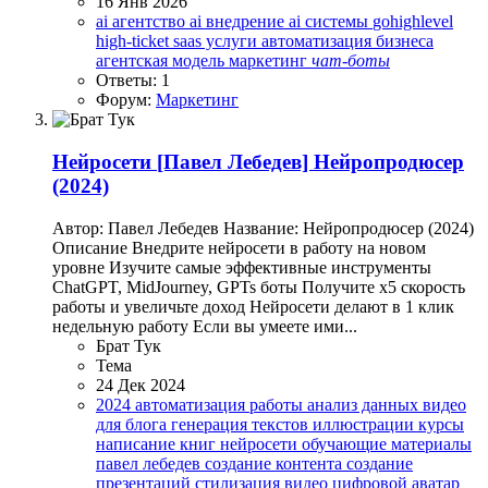
16 Янв 2026
ai агентство
ai внедрение
ai системы
gohighlevel
high-ticket
saas услуги
автоматизация бизнеса
агентская модель
маркетинг
чат-боты
Ответы: 1
Форум:
Маркетинг
Нейросети
[Павел Лебедев] Нейропродюсер
(2024)
Автор: Павел Лебедев Название: Нейропродюсер (2024)
Описание Внедрите нейросети в работу на новом
уровне Изучите самые эффективные инструменты
ChatGPT, MidJourney, GPTs боты Получите х5 скорость
работы и увеличьте доход Нейросети делают в 1 клик
недельную работу Если вы умеете ими...
Брат Тук
Тема
24 Дек 2024
2024
автоматизация работы
анализ данных
видео
для блога
генерация текстов
иллюстрации
курсы
написание книг
нейросети
обучающие материалы
павел лебедев
создание контента
создание
презентаций
стилизация видео
цифровой аватар