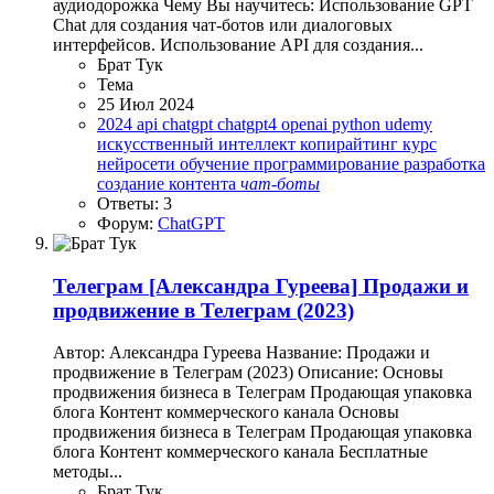
аудиодорожка Чему Вы научитесь: Использование GPT
Chat для создания чат-ботов или диалоговых
интерфейсов. Использование API для создания...
Брат Тук
Тема
25 Июл 2024
2024
api
chatgpt
chatgpt4
openai
python
udemy
искусственный интеллект
копирайтинг
курс
нейросети
обучение
программирование
разработка
создание контента
чат-боты
Ответы: 3
Форум:
ChatGPT
Телеграм
[Александра Гуреева] Продажи и
продвижение в Телеграм (2023)
Автор: Александра Гуреева Название: Продажи и
продвижение в Телеграм (2023) Описание: Основы
продвижения бизнеса в Телеграм Продающая упаковка
блога Контент коммерческого канала Основы
продвижения бизнеса в Телеграм Продающая упаковка
блога Контент коммерческого канала Бесплатные
методы...
Брат Тук