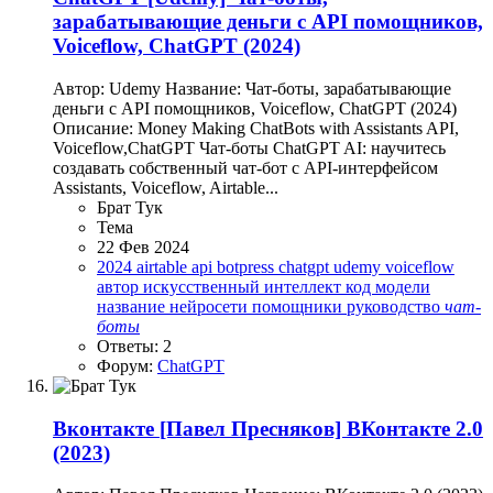
зарабатывающие деньги с API помощников,
Voiceflow, ChatGPT (2024)
Автор: Udemy Название: Чат-боты, зарабатывающие
деньги с API помощников, Voiceflow, ChatGPT (2024)
Описание: Money Making ChatBots with Assistants API,
Voiceflow,ChatGPT Чат-боты ChatGPT AI: научитесь
создавать собственный чат-бот с API-интерфейсом
Assistants, Voiceflow, Airtable...
Брат Тук
Тема
22 Фев 2024
2024
airtable
api
botpress
chatgpt
udemy
voiceflow
автор
искусственный интеллект
код
модели
название
нейросети
помощники
руководство
чат-
боты
Ответы: 2
Форум:
ChatGPT
Вконтакте
[Павел Пресняков] ВКонтакте 2.0
(2023)