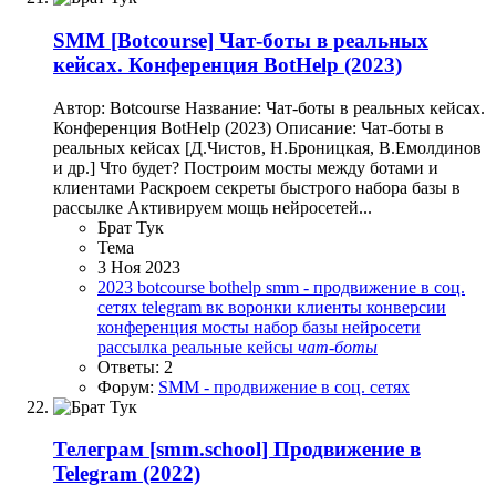
SMM
[Botcourse] Чат-боты в реальных
кейсах. Конференция BotHelp (2023)
Автор: Botcourse Название: Чат-боты в реальных кейсах.
Конференция BotHelp (2023) Описание: Чат-боты в
реальных кейсах [Д.Чистов, Н.Броницкая, В.Емолдинов
и др.] Что будет? Построим мосты между ботами и
клиентами Раскроем секреты быстрого набора базы в
рассылке Активируем мощь нейросетей...
Брат Тук
Тема
3 Ноя 2023
2023
botcourse
bothelp
smm - продвижение в соц.
сетях
telegram
вк
воронки
клиенты
конверсии
конференция
мосты
набор базы
нейросети
рассылка
реальные кейсы
чат-боты
Ответы: 2
Форум:
SMM - продвижение в соц. сетях
Телеграм
[smm.school] Продвижение в
Telegram (2022)