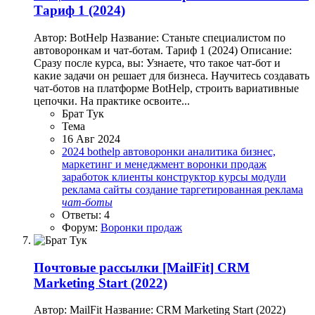
Тариф 1 (2024)
Автор: BotHelp Название: Станьте специалистом по
автоворонкам и чат-ботам. Тариф 1 (2024) Описание:
Сразу после курса, вы: Узнаете, что такое чат-бот и
какие задачи он решает для бизнеса. Научитесь создавать
чат-ботов на платформе BotHelp, строить вариативные
цепочки. На практике освоите...
Брат Тук
Тема
16 Авг 2024
2024
bothelp
автоворонки
аналитика
бизнес,
маркетинг и менеджмент
воронки продаж
заработок
клиенты
конструктор
курсы
модули
реклама
сайты
создание
таргетированная реклама
чат-боты
Ответы: 4
Форум:
Воронки продаж
Почтовые рассылки
[MailFit] CRM
Marketing Start (2022)
Автор: MailFit Название: CRM Marketing Start (2022)