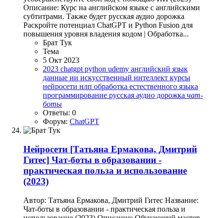
Описание: Курс на английском языке с английскими
субтитрами. Также будет русская аудио дорожка
Раскройте потенциал ChatGPT и Python Fusion для
повышения уровня владения кодом | Обработка...
Брат Тук
Тема
5 Окт 2023
2023
chatgpt
python
udemy
английский язык
данные
ии
искусственный интеллект
курсы
нейросети
нлп
обработка естественного языка
программирование
русская аудио дорожка
чат-
боты
Ответы: 0
Форум:
ChatGPT
Нейросети
[Татьяна Ермакова, Дмитрий
Гитес] Чат-боты в образовании -
практическая польза и использование
(2023)
Автор: Татьяна Ермакова, Дмитрий Гитес Название:
Чат-боты в образовании - практическая польза и
использование (2023) Описание: Обучающий мастер-