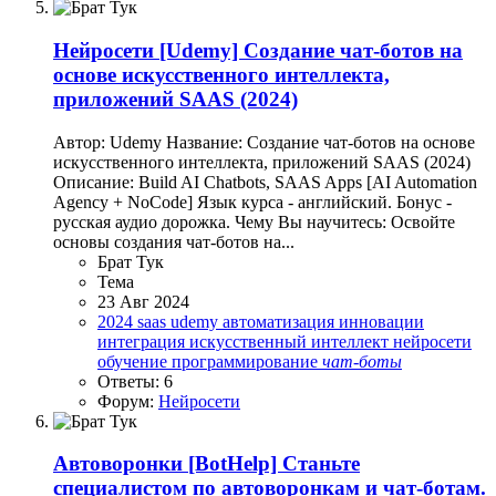
Нейросети
[Udemy] Создание чат-ботов на
основе искусственного интеллекта,
приложений SAAS (2024)
Автор: Udemy Название: Создание чат-ботов на основе
искусственного интеллекта, приложений SAAS (2024)
Описание: Build AI Chatbots, SAAS Apps [AI Automation
Agency + NoCode] Язык курса - английский. Бонус -
русская аудио дорожка. Чему Вы научитесь: Освойте
основы создания чат-ботов на...
Брат Тук
Тема
23 Авг 2024
2024
saas
udemy
автоматизация
инновации
интеграция
искусственный интеллект
нейросети
обучение
программирование
чат-боты
Ответы: 6
Форум:
Нейросети
Автоворонки
[BotHelp] Станьте
специалистом по автоворонкам и чат-ботам.