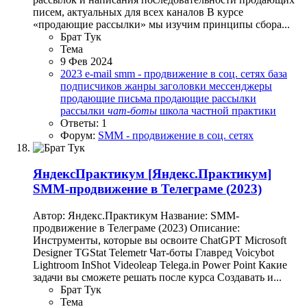
писем, актуальных для всех каналов В курсе
«продающие рассылки» мы изучим принципы сбора...
Брат Тук
Тема
9 Фев 2024
2023
e-mail
smm - продвижение в соц. сетях
база
подписчиков
жанры
заголовки
мессенджеры
продающие письма
продающие рассылки
рассылки
чат-боты
школа частной практики
Ответы: 1
Форум:
SMM - продвижение в соц. сетях
ЯндексПрактикум
[Яндекс.Практикум]
SMM-продвижение в Телеграме (2023)
Автор: Яндекс.Практикум Название: SMM-
продвижение в Телеграме (2023) Описание:
Инструменты, которые вы освоите СhatGPT Microsoft
Designer TGStat Telemetr Чат-боты Главред Voicybot
Lightroom InShot Videoleap Telega.in Power Point Какие
задачи вы сможете решать после курса Cоздавать и...
Брат Тук
Тема