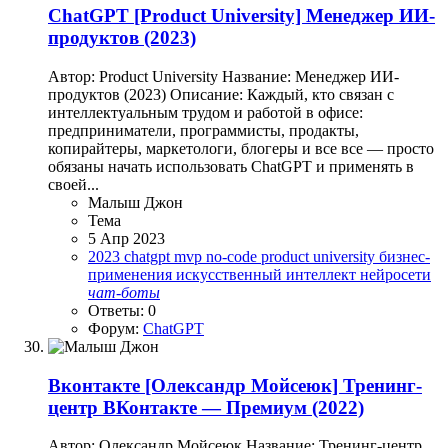
ChatGPT
[Product University] Менеджер ИИ-
продуктов (2023)
Автор: Product University Название: Менеджер ИИ-
продуктов (2023) Описание: Каждый, кто связан с
интеллектуальным трудом и работой в офисе:
предприниматели, программисты, продакты,
копирайтеры, маркетологи, блогеры и все все — просто
обязаны начать использовать ChatGPT и применять в
своей...
Малыш Джон
Тема
5 Апр 2023
2023
chatgpt
mvp
no-code
product university
бизнес-
применения
искусственный интеллект
нейросети
чат-боты
Ответы: 0
Форум:
ChatGPT
Вконтакте
[Олександр Мойсеюк] Тренинг-
центр ВКонтакте — Премиум (2022)
Автор: Олександр Мойсеюк Название: Тренинг-центр