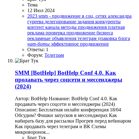
Тема
12 Июл 2024
2023
smm - продвижение в соц. сетях
александра
гуреева
делегирование
задания
конкуренты
контент канала
методы продвижения
платная
реклама
проверка
продвижение бизнеса
рекламные объявления
телеграм
упаковка блога
чат-боты
эффективное продвижение
Ответы: 1
Форум:
Телеграм
SMM
[BotHelp] BotHelp Conf 4.0. Как
продавать через соцсети и мессенджеры
(2024)
Автор: BotHelp Название: BotHelp Conf 4.0. Как
продавать через соцсети и мессенджеры (2024)
Описание: Бесплатная онлайн конференция 18/04
Обсудим? Фишки запусков в мессенджерах Как
набирать базу для рассылки Прогрев перед вебинаром
Как продавать через телеграм и ВК Схемы
микроворонок...
Брат Тук