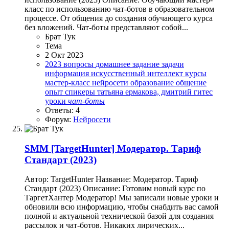
класс по использованию чат-ботов в образовательном
процессе. От общения до создания обучающего курса
без вложений. Чат-боты представляют собой...
Брат Тук
Тема
2 Окт 2023
2023
вопросы
домашнее задание
задачи
информация
искусственный интеллект
курсы
мастер-класс
нейросети
образование
общение
опыт
спикеры
татьяна ермакова, дмитрий гитес
уроки
чат-боты
Ответы: 4
Форум:
Нейросети
SMM
[TargetHunter] Модератор. Тариф
Стандарт (2023)
Автор: TargetHunter Название: Модератор. Тариф
Стандарт (2023) Описание: Готовим новый курс по
ТаргетХантер Модератор! Мы записали новые уроки и
обновили всю информацию, чтобы снабдить вас самой
полной и актуальной технической базой для создания
рассылок и чат-ботов. Никаких лирических...