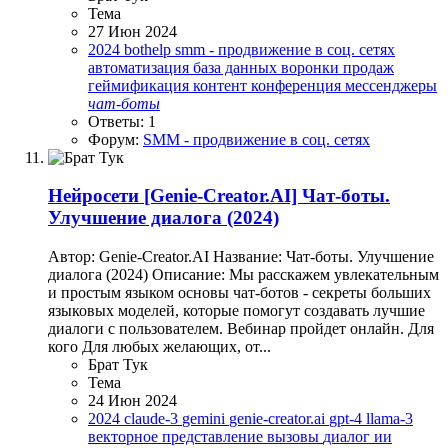
Тема
27 Июн 2024
2024
bothelp
smm - продвижение в соц. сетях
автоматизация
база данных
воронки продаж
геймификация
контент
конференция
мессенджеры
чат-боты
Ответы: 1
Форум:
SMM - продвижение в соц. сетях
Нейросети
[Genie-Creator.AI] Чат-боты.
Улучшение диалога (2024)
Автор: Genie-Creator.AI Название: Чат-боты. Улучшение
диалога (2024) Описание: Мы расскажем увлекательным
и простым языком основы чат-ботов - секреты больших
языковых моделей, которые помогут создавать лучшие
диалоги с пользователем. Вебинар пройдет онлайн. Для
кого Для любых желающих, от...
Брат Тук
Тема
24 Июн 2024
2024
claude-3
gemini
genie-creator.ai
gpt-4
llama-3
векторное представление
вызовы
диалог
ии