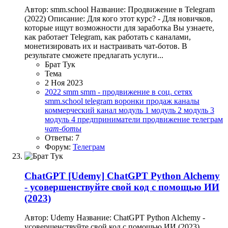
Автор: smm.school Название: Продвижение в Telegram
(2022) Описание: Для кого этот курс? - Для новичков,
которые ищут возможности для заработка Вы узнаете,
как работает Telegram, как работать с каналами,
монетизировать их и настраивать чат-ботов. В
результате сможете предлагать услуги...
Брат Тук
Тема
2 Ноя 2023
2022
smm
smm - продвижение в соц. сетях
smm.school
telegram
воронки продаж
каналы
коммерческий канал
модуль 1
модуль 2
модуль 3
модуль 4
предприниматели
продвижение
телеграм
чат-боты
Ответы: 7
Форум:
Телеграм
ChatGPT
[Udemy] ChatGPT Python Alchemy
- усовершенствуйте свой код с помощью ИИ
(2023)
Автор: Udemy Название: ChatGPT Python Alchemy -
усовершенствуйте свой код с помощью ИИ (2023)