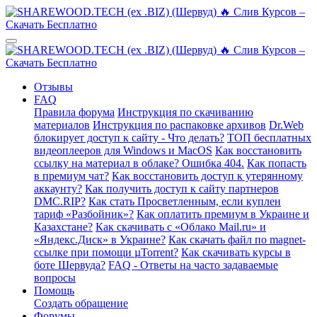
Отзывы
FAQ
Правила форума
Инструкция по скачиванию
материалов
Инструкция по распаковке архивов
Dr.Web
блокирует доступ к сайту - Что делать?
ТОП бесплатных
видеоплееров для Windows и MacOS
Как восстановить
ссылку на материал в облаке? Ошибка 404.
Как попасть
в премиум чат?
Как восстановить доступ к утерянному
аккаунту?
Как получить доступ к сайту партнеров
DMC.RIP?
Как стать Просветленным, если куплен
тариф «Разбойник»?
Как оплатить премиум в Украине и
Казахстане?
Как скачивать с «Облако Mail.ru» и
«Яндекс.Диск» в Украине?
Как скачать файл по magnet-
ссылке при помощи µTorrent?
Как скачивать курсы в
боте Шервуда?
FAQ - Ответы на часто задаваемые
вопросы
Помощь
Создать обращение
Форумы