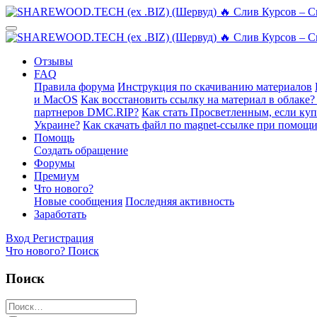
Отзывы
FAQ
Правила форума
Инструкция по скачиванию материалов
и MacOS
Как восстановить ссылку на материал в облаке?
партнеров DMC.RIP?
Как стать Просветленным, если ку
Украине?
Как скачать файл по magnet-ссылке при помощи
Помощь
Создать обращение
Форумы
Премиум
Что нового?
Новые сообщения
Последняя активность
Заработать
Вход
Регистрация
Что нового?
Поиск
Поиск