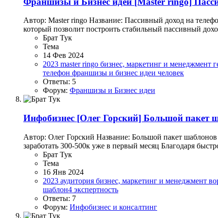
Франшизы и Бизнес идеи
[Master ringo] Пасс
Автор: Master ringo Название: Пассивный доход на телеф
который позволит построить стабильный пассивный доход,
Брат Тук
Тема
14 Фев 2024
2023
master ringo
бизнес, маркетинг и менеджмент
г
телефон
франшизы и бизнес идеи
человек
Ответы: 5
Форум:
Франшизы и Бизнес идеи
Инфобизнес
[Олег Горский] Большой пакет ш
Автор: Олег Горский Название: Большой пакет шаблонов 
заработать 300-500к уже в первый месяц Благодаря быст
Брат Тук
Тема
16 Янв 2024
2023
аудитория
бизнес, маркетинг и менеджмент
во
шаблон4
экспертность
Ответы: 7
Форум:
Инфобизнес и консалтинг