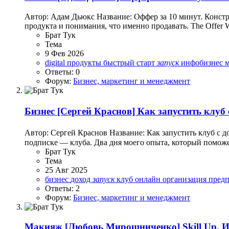
Автор: Адам Дьюкс Название: Оффер за 10 минут. Констру
продукта и понимания, что именно продавать. The Offer W
Брат Тук
Тема
9 Фев 2026
digital продукты
быстрый старт
запуск
инфобизнес
Ответы: 0
Форум:
Бизнес, маркетинг и менеджмент
Бизнес
[Сергей Краснов] Как запустить клуб с
Автор: Сергей Краснов Название: Как запустить клуб с д
подписке — клуба. Два дня моего опыта, который поможет 
Брат Тук
Тема
25 Авг 2025
бизнес
доход
запуск
клуб
онлайн
организация
пред
Ответы: 2
Форум:
Бизнес, маркетинг и менеджмент
Макияж
[Любовь Мирошниченко] Skill Up. И