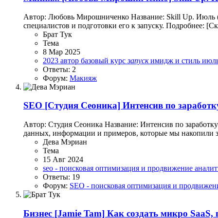
Автор: Любовь Мирошниченко Название: Skill Up. Июль
специалистов и подготовки его к запуску. Подробнее: [
Брат Тук
Тема
8 Мар 2025
2023
автор
базовый курс
запуск
имидж и стиль
июл
Ответы: 2
Форум:
Макияж
SEO
[Студия Сеоника] Интенсив по заработку
Автор: Студия Сеоника Название: Интенсив по заработку
данных, информации и примеров, которые мы накопили за
Дева Мэриан
Тема
15 Авг 2024
seo - поисковая оптимизация и продвижение
анали
Ответы: 19
Форум:
SEO - поисковая оптимизация и продвижен
Бизнес
[Jamie Tam] Как создать микро SaaS, 