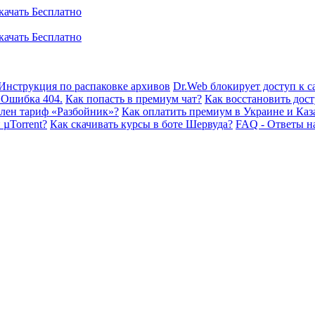
Инструкция по распаковке архивов
Dr.Web блокирует доступ к са
 Ошибка 404.
Как попасть в премиум чат?
Как восстановить дост
плен тариф «Разбойник»?
Как оплатить премиум в Украине и Каз
 µTorrent?
Как скачивать курсы в боте Шервуда?
FAQ - Ответы н