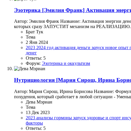
Эзотерика
[Эмилия Франк] Активация энергии
Автор: Эмилия Франк Название: Активация энергии ден
которых сразу ЗАПУСТИТ механизм на РЕАЛИЗАЦИЮ. И к
Брат Тук
Тема
2 Янв 2024
2023
2024 год
активация
деньги
запуск
новое
опыт
денег
Ответы: 5
Форум:
Эзотерика и оккультизм
Нутрициология
[Мария Сирош, Ирина Борисо
Автор: Мария Сирош, Ирина Борисова Название: Формула 
похудения, который сработает в любой ситуации - Уменьше
Дева Мэриан
Тема
13 Дек 2023
2023
анализы
гормоны
запуск
здоровье и спорт
инс
факторы
Ответы: 5