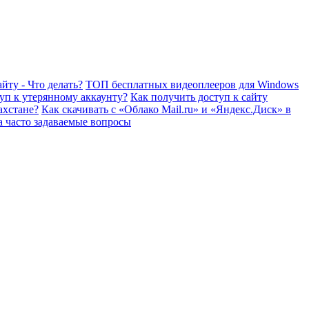
йту - Что делать?
ТОП бесплатных видеоплееров для Windows
уп к утерянному аккаунту?
Как получить доступ к сайту
ахстане?
Как скачивать с «Облако Mail.ru» и «Яндекс.Диск» в
а часто задаваемые вопросы