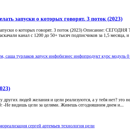
лать запуски о которых говорят. 3 поток (2023)
ать запуски о которых говорят. 3 поток (2023) Описание:
ачали канал с 1200 до 50+ тысяч подписчиков за 1,5 месяца, и 
ум, саша турлаков
запуск
инфобизнес
инфопродукт
курс
модуль 
023)
 других людей желания и цели реализуются, а у тебя нет? это не
0: -Не видишь цели за целями. Живешь сегодняшним днем и...
амореализация
сергей артемьев
технология
цели