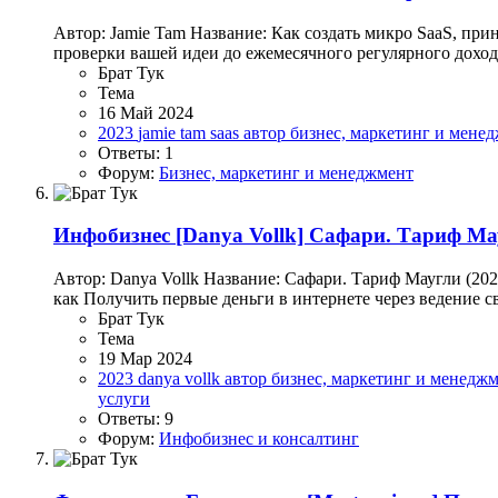
Автор: Jamie Tam Название: Как создать микро SaaS, при
проверки вашей идеи до ежемесячного регулярного дохода
Брат Тук
Тема
16 Май 2024
2023
jamie tam
saas
автор
бизнес, маркетинг и мене
Ответы: 1
Форум:
Бизнес, маркетинг и менеджмент
Инфобизнес
[Danya Vollk] Сафари. Тариф Ма
Автор: Danya Vollk Название: Сафари. Тариф Маугли (20
как Получить первые деньги в интернете через ведение св
Брат Тук
Тема
19 Мар 2024
2023
danya vollk
автор
бизнес, маркетинг и менедж
услуги
Ответы: 9
Форум:
Инфобизнес и консалтинг