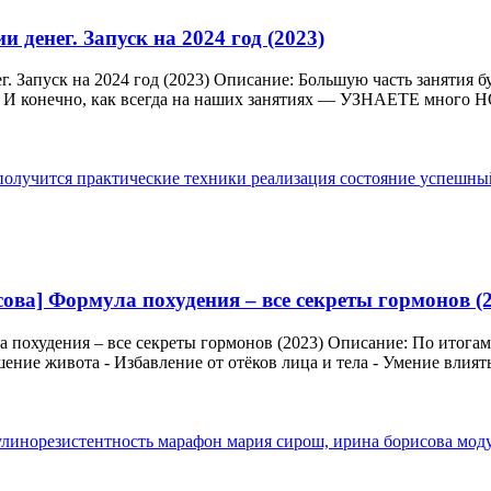
 денег. Запуск на 2024 год (2023)
ег. Запуск на 2024 год (2023) Описание: Большую часть зан
онечно, как всегда на наших занятиях — УЗНАЕТЕ много НОВ
получится
практические техники
реализация
состояние
успешн
ва] Формула похудения – все секреты гормонов (2
похудения – все секреты гормонов (2023) Описание: По итогам
ние живота - Избавление от отёков лица и тела - Умение влиять 
улинорезистентность
марафон
мария сирош, ирина борисова
мод