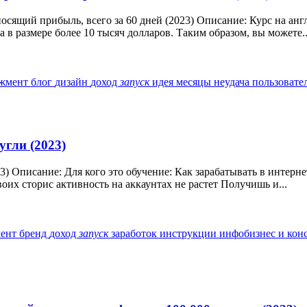
носящий прибыль, всего за 60 дней (2023) Описание: Курс на ан
 в размере более 10 тысяч долларов. Таким образом, вы можете..
джмент
блог
дизайн
доход
запуск
идея
месяцы
неудача
пользовате
угли (2023)
23) Описание: Для кого это обучение: Как зарабатывать в инте
оих сторис активность на аккаунтах не растет Получишь и...
мент
бренд
доход
запуск
заработок
инструкции
инфобизнес и кон