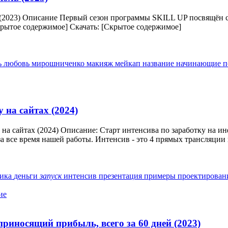
 (2023) Описание Первый сезон программы SKILL UP посвящён 
Скрытое содержимое] Скачать: [Скрытое содержимое]
ь
любовь мирошниченко
макияж
мейкап
название
начинающие
п
 на сайтах (2024)
 на сайтах (2024) Описание: Старт интенсива по заработку на
 все время нашей работы. Интенсив - это 4 прямых трансляции п
тика
деньги
запуск
интенсив
презентация
примеры
проектирова
ие
приносящий прибыль, всего за 60 дней (2023)