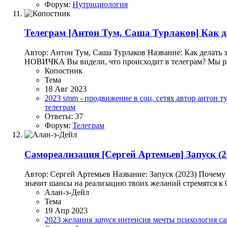
Форум:
Нутрициология
Телеграм
[Антон Тум, Саша Турлаков] Как де
Автор: Антон Тум, Саша Турлаков Название: Как дел
НОВИЧКА Вы видели, что происходит в телеграм? Мы раск
Копостник
Тема
18 Авг 2023
2023
smm - продвижение в соц. сетях
автор
антон т
телеграм
Ответы: 37
Форум:
Телеграм
Самореализация
[Сергей Артемьев] Запуск (2
Автор: Сергей Артемьев Название: Запуск (2023) Почему у
значит шансы на реализацию твоих желаний стремятся к 
Алан-э-Дейл
Тема
19 Апр 2023
2023
желания
запуск
интенсив
мечты
психология
с