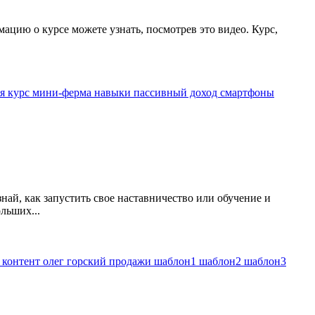
мацию о курсе можете узнать, посмотрев это видео. Курс,
ия
курс
мини-ферма
навыки
пассивный доход
смартфоны
ай, как запустить свое наставничество или обучение и
льших...
ы
контент
олег горский
продажи
шаблон1
шаблон2
шаблон3