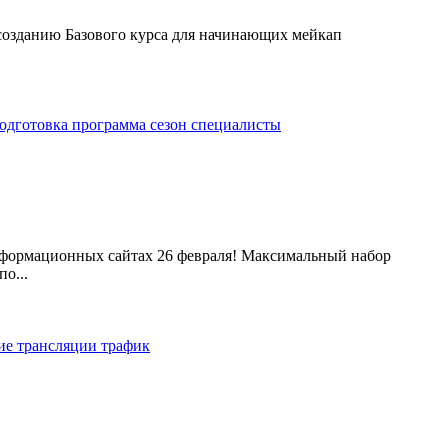
созданию Базового курса для начинающих мейкап
одготовка
программа
сезон
специалисты
 информационных сайтах 26 февраля! Максимальный набор
о...
ние
трансляции
трафик