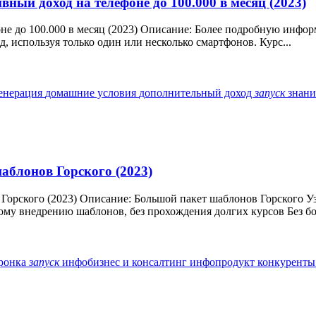
ивный доход на телефоне до 100.000 в месяц (2023)
оне до 100.000 в месяц (2023) Описание: Более подробную инфор
 используя только один или несколько смартфонов. Курс...
енерация
домашние условия
дополнительный доход
запуск
знан
аблонов Горского (2023)
Горского (2023) Описание: Большой пакет шаблонов Горского Узн
рому внедрению шаблонов, без прохождения долгих курсов Без бо
ронка
запуск
инфобизнес и консалтинг
инфопродукт
конкурент