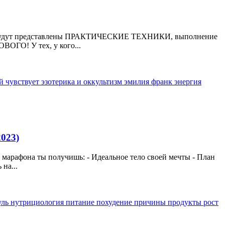
ятия будут представлены ПРАКТИЧЕСКИЕ ТЕХНИКИ, выполнение
ОГО! У тех, у кого...
ый
чувствует
эзотерика и оккультизм
эмилия франк
энергия
023)
 марафона ты получишь: - Идеальное тело своей мечты - План
на...
уль
нутрициология
питание
похудение
причины
продукты
рост