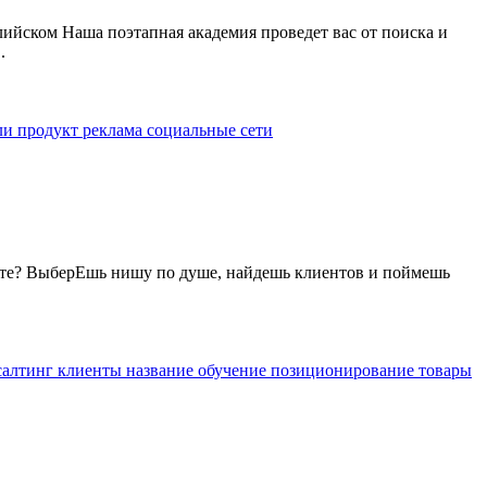
глийском Наша поэтапная академия проведет вас от поиска и
.
ли
продукт
реклама
социальные сети
рнете? ВыберЕшь нишу по душе, найдешь клиентов и поймешь
салтинг
клиенты
название
обучение
позиционирование
товары