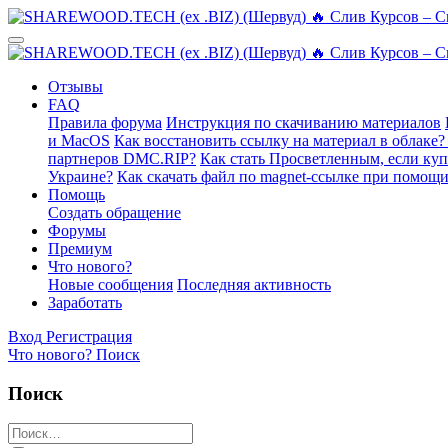
Отзывы
FAQ
Правила форума
Инструкция по скачиванию материалов
и MacOS
Как восстановить ссылку на материал в облаке?
партнеров DMC.RIP?
Как стать Просветленным, если ку
Украине?
Как скачать файл по magnet-ссылке при помощи
Помощь
Создать обращение
Форумы
Премиум
Что нового?
Новые сообщения
Последняя активность
Заработать
Вход
Регистрация
Что нового?
Поиск
Поиск