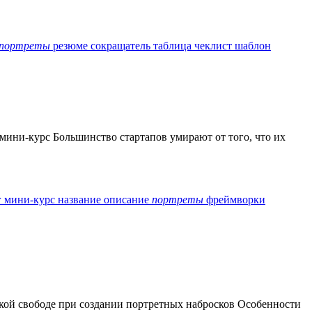
портреты
резюме
сокращатель
таблица
чеклист
шаблон
 мини-курс Большинство стартапов умирают от того, что их
г
мини-курс
название
описание
портреты
фреймворки
ской свободе при создании портретных набросков Особенности