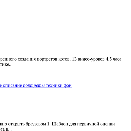
нного создания портретов котов. 13 видео-уроков 4,5 часа
ике...
ие
описание
портреты
техники
фон
ожно открыть браузером 1. Шаблон для первичной оценки
а в...