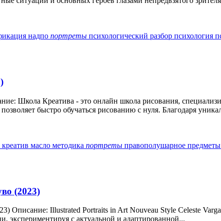
е ситуации и основных героев глазами непредвзятого зрителя 
фикация
надпо
портреты
психологический разбор
психология
п
)
ание: Школа Креатива - это онлайн школа рисования, специали
 позволяет быстро обучаться рисованию с нуля. Благодаря уникал
е
креатив
масло
методика
портреты
правополушарное
предмет
во (2023)
) Описание: Illustrated Portraits in Art Nouveau Style Celeste V
, экспериментируя с актуальной и адаптированной...