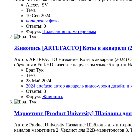
Alexey_SV
Тема
10 Сен 2024
портреты
фото
Ответы: 0
Форум:
Пожелания по материалам
Живопись
[ARTEFACTO] Коты в акварели (2
Автор: ARTEFACTO Название: Коты в акварели (2024) Опи
обучения в Full-HD качестве на русском языке 5 картин 
Брат Тук
Тема
28 Май 2024
2024
artefacto
автор
акварель
видео-уроки
дизайн и
Ответы: 3
Форум:
Живопись
Маркетинг
[Product University] Шаблоны для
Автор: Product University Название: Шаблоны для интер
каналов маркетинга 2. Чеклист для В2В-маркетологов 3. 