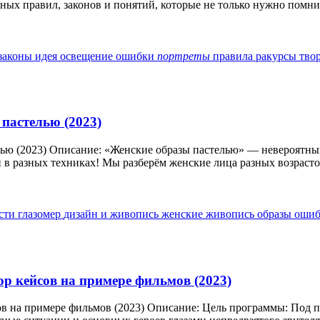
ых правил, законов и понятий, которые не только нужно помнит
законы
идея
освещение
ошибки
портреты
правила
ракурсы
тво
 пастелью (2023)
лью (2023) Описание: «Женские образы пастелью» — невероятны
в разных техниках! Мы разберём женские лица разных возрастов
ости
глазомер
дизайн и живопись
женские
живопись
образы
оши
р кейсов на примере фильмов (2023)
в на примере фильмов (2023) Описание: Цель программы: Под 