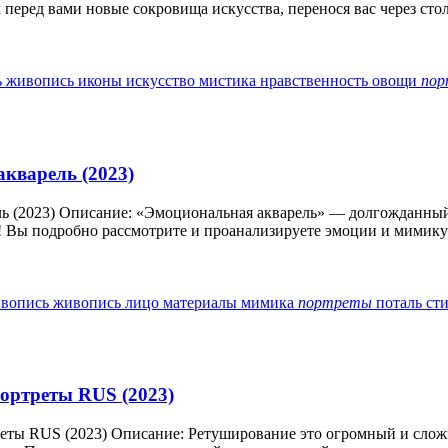
перед вами новые сокровища искусства, перенося вас через столе
ь
живопись
иконы
искусство
мистика
нравственность
овощи
по
акварель (2023)
ль (2023) Описание: «Эмоциональная акварель» — долгожданный 
 Вы подробно рассмотрите и проанализируете эмоции и мимику ч
ивопись
живопись
лицо
материалы
мимика
портреты
поталь
ст
Портреты RUS (2023)
реты RUS (2023) Описание: Ретуширование это огромный и сложны