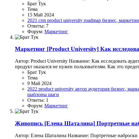
Брат Тук
Тема
15 Май 2024
2021
crm
product university
roadmap
бизнес, маркети
Ответы: 7
Форум:
Маркетинг
Маркетинг
[Product University] Как исследов
Автор: Product University Название: Как исследовать ау
продукт оказался не нужен пользователям. Как это предот
Брат Тук
Тема
9 Май 2024
2022
product university
автор
аудитория
бизнес, мар
шаблоны
шаги
Ответы: 1
Форум:
Маркетинг
Живопись
[Елена Шаталина] Портретные набр
Автор: Елена Шаталина Название: Портретные наброски -