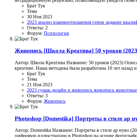
нетрадиционную рецензию, позволяющую увидеть сюжетны
Брат Тук
Тема
30 Ноя 2023
2023
анализ
взаимоотношения
герои
задание
квали
Ответы: 2
Форум:
Психология
Живопись
[Школа Креатива] 50 уроков (2023
Автор: Школа Креатива Название: 50 уроков (2023) Опис
креативе. Наша методика была разработана 10 лет назад и
Брат Тук
Тема
21 Ноя 2023
2023
гуашь
дизайн и живопись
живопись
животны
Ответы: 3
Форум:
Живопись
Photoshop
[Domestika] Портреты в стиле ар ну
Автор: Domestika Название: Портреты в стиле ар нуво (2023
цифровую иллюстрацию в Photoshop на основе фотографии