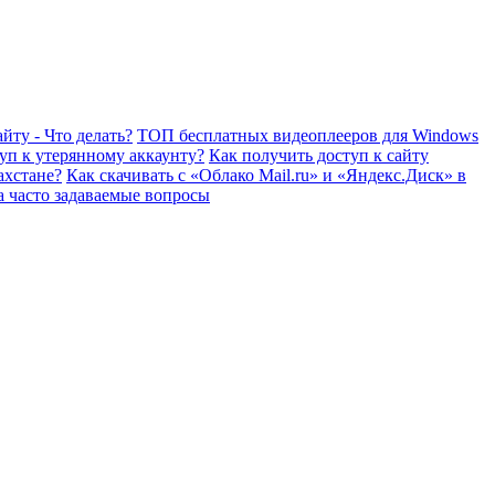
йту - Что делать?
ТОП бесплатных видеоплееров для Windows
уп к утерянному аккаунту?
Как получить доступ к сайту
ахстане?
Как скачивать с «Облако Mail.ru» и «Яндекс.Диск» в
а часто задаваемые вопросы