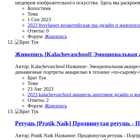
шедевров изобразительного искусства. Здесь мы раскроем 
Копостник
Тема
1 Сен 2023
2023
liveclasses
византийская эра
дизайн и живопис
Ответы: 0
Форум:
Живопись
Живопись
[Kalachevaschool] Эмоциональная 
Автор: Kalachevaschool Название: Эмоциональная акваре
динамичные портреты акварелью в технике «по-сырому»!
Брат Тук
Тема
23 Авг 2023
2023
kalachevaschool
акварель
анатомия
дизайн и ж
Ответы: 2
Форум:
Живопись
Ретушь
[Pratik Naik] Продвинутая ретушь - 
Автор: Pratik Naik Название: Продвинутая ретушь - Порт