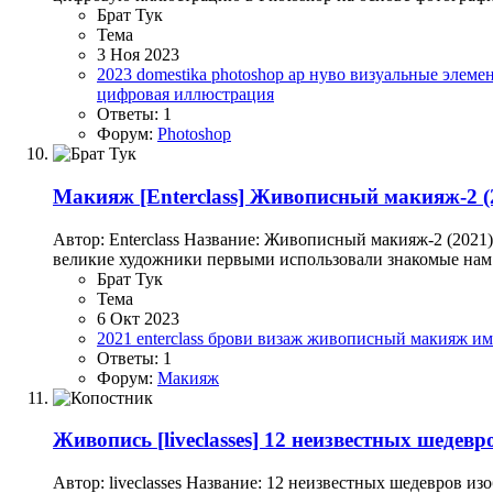
Брат Тук
Тема
3 Ноя 2023
2023
domestika
photoshop
ар нуво
визуальные элеме
цифровая иллюстрация
Ответы: 1
Форум:
Photoshop
Макияж
[Enterclass] Живописный макияж-2 (
Автор: Enterclass Название: Живописный макияж-2 (2021)
великие художники первыми использовали знакомые нам 
Брат Тук
Тема
6 Окт 2023
2021
enterclass
брови
визаж
живописный макияж
им
Ответы: 1
Форум:
Макияж
Живопись
[liveclasses] 12 неизвестных шедев
Автор: liveclasses Название: 12 неизвестных шедевров 