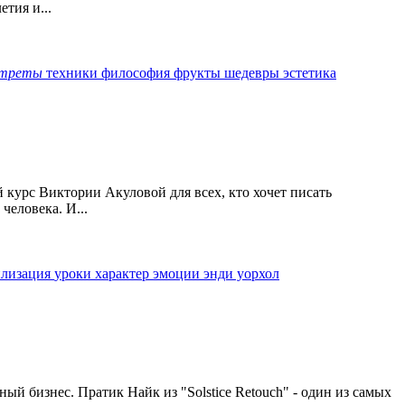
тия и...
ртреты
техники
философия
фрукты
шедевры
эстетика
курс Виктории Акуловой для всех, кто хочет писать
еловека. И...
илизация
уроки
характер
эмоции
энди уорхол
й бизнес. Пратик Найк из "Solstice Retouch" - один из самых