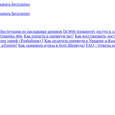
Инструкция по распаковке архивов
Dr.Web блокирует доступ к са
 Ошибка 404.
Как попасть в премиум чат?
Как восстановить дост
плен тариф «Разбойник»?
Как оплатить премиум в Украине и Каз
 µTorrent?
Как скачивать курсы в боте Шервуда?
FAQ - Ответы н