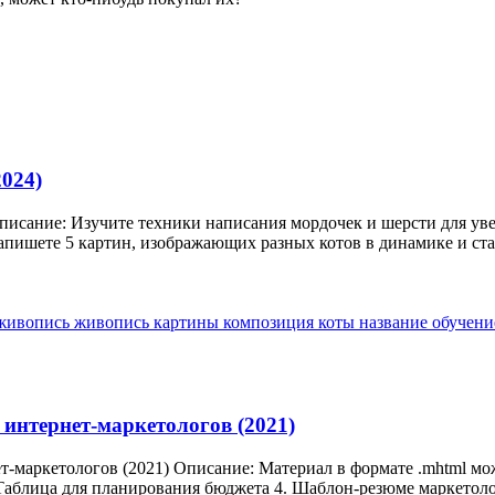
024)
сание: Изучите техники написания мордочек и шерсти для увере
Напишете 5 картин, изображающих разных котов в динамике и стат
 живопись
живопись
картины
композиция
коты
название
обучен
 интернет-маркетологов (2021)
нет-маркетологов (2021) Описание: Материал в формате .mhtml м
Таблица для планирования бюджета 4. Шаблон-резюме маркетолог