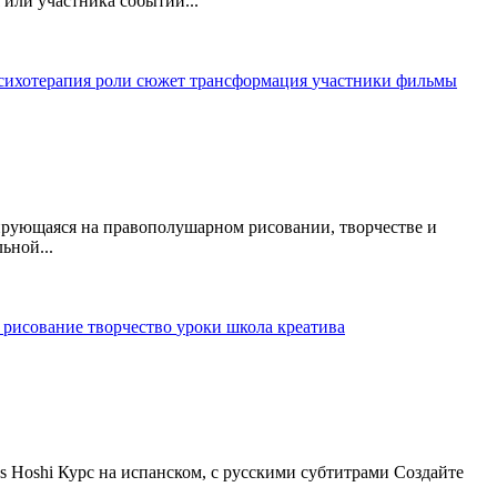
или участника событий...
сихотерапия
роли
сюжет
трансформация
участники
фильмы
зирующаяся на правополушарном рисовании, творчестве и
ьной...
ы
рисование
творчество
уроки
школа креатива
argas Hoshi Курс на испанском, с русскими субтитрами Создайте