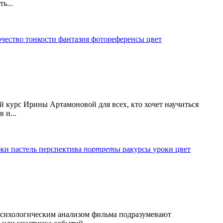
ь...
рчество
тонкости
фантазия
фотореференсы
цвет
й курс Ирины Артамоновой для всех, кто хочет научиться
 и...
бки
пастель
перспектива
портреты
ракурсы
уроки
цвет
психологическим анализом фильма подразумевают