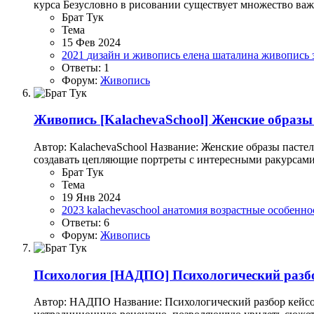
курса Безусловно в рисовании существует множество важн
Брат Тук
Тема
15 Фев 2024
2021
дизайн и живопись
елена шаталина
живопись
Ответы: 1
Форум:
Живопись
Живопись
[KalachevaSchool] Женские образы
Автор: KalachevaSchool Название: Женские образы пасте
создавать цепляющие портреты с интересными ракурсами 
Брат Тук
Тема
19 Янв 2024
2023
kalachevaschool
анатомия
возрастные особенн
Ответы: 6
Форум:
Живопись
Психология
[НАДПО] Психологический разбо
Автор: НАДПО Название: Психологический разбор кейсо