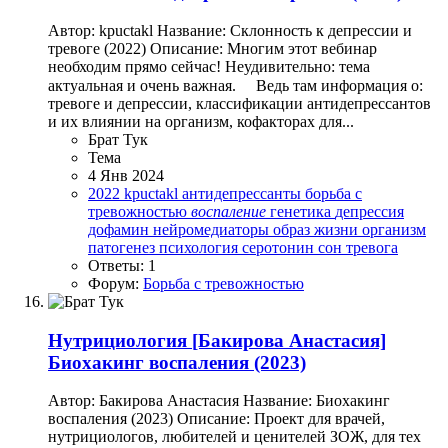
Автор: kpuctakl Название: Склонность к депрессии и
тревоге (2022) Описание: Многим этот вебинар
необходим прямо сейчас! Неудивительно: тема
актуальная и очень важная. ⠀ Ведь там информация о:
тревоге и депрессии, классификации антидепрессантов
и их влиянии на организм, кофакторах для...
Брат Тук
Тема
4 Янв 2024
2022
kpuctakl
антидепрессанты
борьба с
тревожностью
воспаление
генетика
депрессия
дофамин
нейромедиаторы
образ жизни
организм
патогенез
психология
серотонин
сон
тревога
Ответы: 1
Форум:
Борьба с тревожностью
Нутрициология
[Бакирова Анастасия]
Биохакинг воспаления (2023)
Автор: Бакирова Анастасия Название: Биохакинг
воспаления (2023) Описание: Проект для врачей,
нутрициологов, любителей и ценителей ЗОЖ, для тех