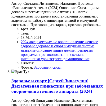
Автор: Светлана Литвиненко Название: Протокол
«Воспаление Аптека» (2024) Описание: Схема приема
добавок и рекомендации из Аптеки (НЕ Iherb):
Комплексная программа восстановления организма с
акцентом на работу с пищеварительной и иммунной
системами. Противопаразитарная, противогрибковая...
Брат Тук
Тема
13 Май 2024
2024
автор
воспаление
восстановление
женское
здоровье
здоровье и спорт
иммунная система
название
описание
пищеварение
препараты
программа
противопоказания
светлана
литвиненко
урок
эстрогендоминирование
Ответы: 1
Форум:
Здоровье и спорт
Здоровье и спорт
[Сергей Зинатулин]
Дыхательная гимнастика при заболеваниях
опорно-двигательного аппарата (2024)
Автор: Сергей Зинатулин Название: Дыхательная
гимнастика при заболеваниях опорно-двигательного