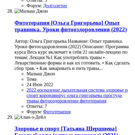
Ответы: 5
Форум:
Долголетие
Фитотерапия
[Ольга Григорьева] Опыт
травника. Уроки фитооздоровления (2022)
Автор: Ольга Григорьева Название: Опыт травника.
Уроки фитооздоровления (2022) Описание: Программа
курса Весь курс включает в себя 21 онлайн-лекцию по
темам: Лекция №1 Как употреблять травы •
Лекарственные формы и как их готовить. • Как сделать
сбор трав. • Как заваривать и пить травы...
Малыш Джон
Тема
24 Июн 2022
2022
воспаление
дыхательная система
здоровье и
спорт
коронавирус
ольга григорьева
простуда
травы
фитооздоровление
фитотерапия
Ответы: 7
Форум:
Фитотерапия
Здоровье и спорт
[Татьяна Шершнева]