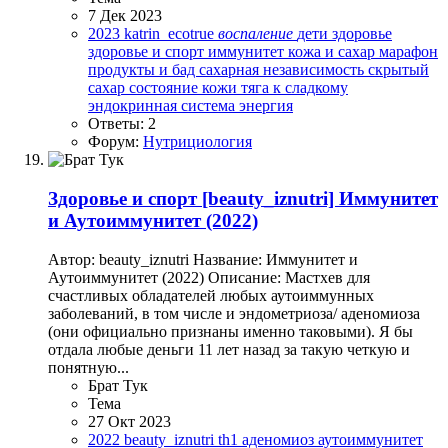
7 Дек 2023
2023
katrin_ecotrue
воспаление
дети
здоровье
здоровье и спорт
иммунитет
кожа и сахар
марафон
продукты и бад
сахарная независимость
скрытый
сахар
состояние кожи
тяга к сладкому
эндокринная система
энергия
Ответы: 2
Форум:
Нутрициология
Здоровье и спорт
[beauty_iznutri] Иммунитет
и Аутоиммунитет (2022)
Автор: beauty_iznutri Название: Иммунитет и
Аутоиммунитет (2022) Описание: Мастхев для
счастливых обладателей любых аутоиммунных
заболеваний, в том числе и эндометриоза/ аденомиоза
(они официально признаны именно таковыми). Я бы
отдала любые деньги 11 лет назад за такую четкую и
понятную...
Брат Тук
Тема
27 Окт 2023
2022
beauty_iznutri
th1
аденомиоз
аутоиммунитет