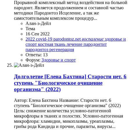
Прорывной комплексный метод воздействия на больной
пародонт. Является продолжением и составной частью
методики Пародонтоз Исцеление, а так же
самостоятельным комплексом процедур...
Алан-э-Дейл
Тема
16 Сен 2022
2022
covid-19
parodontoz.net
воспаление
здоровье и
спорт
костная ткань
лечение
пародонтит
пародонтоз
регенерация
Ответы: 13
Форум:
Здоровье и спорт
Долголетие
[Елена Бахтина] Старости нет. 6
ступень "Биологическое очищение
организма" (2022)
Автор: Елена Бахтина Название: Старости нет. 6
ступень "Биологическое очищение организма" (2022)
Цель: снижение количества условно-патогенной
микрофлоры в тканях и полостях. Условно-патогенная
микрофлора: хламидии, микоплазмы, уреаплазмы,
грибы рода Кандида и прочие, паразиты, вирусы...