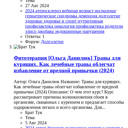
Тема
27 Авг 2024
2024
атеросклероз
вебинар
возраст
воспаление
гериатрические синдромы
деменция
долголетие
здоровье
здоровье и спорт
нутритивная
профилактика
онкология
профилактика
родители
элисо джобава
эндокринные нарушения
Ответы: 1
Форум:
Долголетие
Фитотерапия
[Ольга Данилюк] Травы для
курящих. Как лечебные травы облегчат
избавление от вредной привычки (2024)
Автор: Ольга Данилюк Название: Травы для курящих.
Как лечебные травы облегчат избавление от вредной
привычки (2024) Описание: О чем этот курс? Курс
рассматривает причины возникновения сбоев в
организме, связанных с курением и предлагает способы
оздоровления легких и всего организма. Для...
Брат Тук
Тема
5 Авг 2024
2024
автор
бронхит
воспаление
здоровье
здоровье