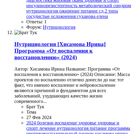
диагностика
жировая ткань
здоровье и спорт
инсулинорезистентность
метаболический синдром
нутрициология
ожирение
питание
сд 2 типа
сосудистые осложнения
суханова елена
Ответы: 1
Форум:
Нутрициология
Нутрициология
[Хисамова Ирина]
Программа «От воспаления к
восстановлению» (2024)
Автор: Хисамова Ирина Название: Программа «От
воспаления к восстановлению» (2024) Описание: Масса
проектов по воспалению отлично донесли до нас тот
факт, что именно воспаление и нейровоспаление
являются причиной и фундаментом для всех
заболеваний, ухудшающих качество жизни
современного...
Брат Тук
Тема
27 Фев 2024
2024
болезни
воспаление
здоровье
здоровье и
спорт
лечение
нутрициология
питание
программа
противовоспалительный
рацион
хисамова ирина