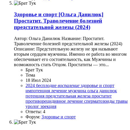
Здоровье и спорт
[Ольга Данилюк]
Простатит. Траволечение болезней
предстательной железы (2024)
Автор: Ольга Данилюк Название: Простатит.
Траволечение болезней предстательной железы (2024)
Описание: Предстательную железу не зря называют
вторым сердцем мужчины. Именно ее работа во многом
обеспечивает его состоятельность, как Мужчины и
возможность стать Отцом. Простатиты — это...
Брат Тук
Тема
18 Июл 2024
2024
бесплодие
воспаление
здоровье и спорт
импотенция
лечение
мужчина
ольга данилюк
потенция
предстательная железа
простатит
противорецидивное лечение
сперматозоиды
травы
уролог
эрекция
Ответы: 4
Форум:
Здоровье и спорт