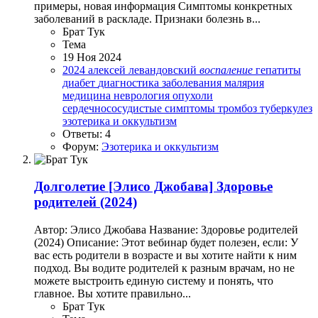
примеры, новая информация Симптомы конкретных
заболеваний в раскладе. Признаки болезнь в...
Брат Тук
Тема
19 Ноя 2024
2024
алексей левандовский
воспаление
гепатиты
диабет
диагностика
заболевания
малярия
медицина
неврология
опухоли
сердечнососудистые
симптомы
тромбоз
туберкулез
эзотерика и оккультизм
Ответы: 4
Форум:
Эзотерика и оккультизм
Долголетие
[Элисо Джобава] Здоровье
родителей (2024)
Автор: Элисо Джобава Название: Здоровье родителей
(2024) Описание: Этот вебинар будет полезен, если: У
вас есть родители в возрасте и вы хотите найти к ним
подход. Вы водите родителей к разным врачам, но не
можете выстроить единую систему и понять, что
главное. Вы хотите правильно...
Брат Тук