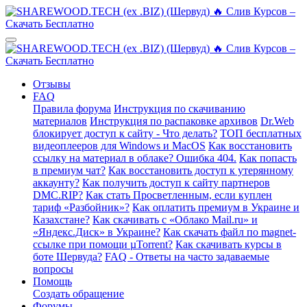
Отзывы
FAQ
Правила форума
Инструкция по скачиванию
материалов
Инструкция по распаковке архивов
Dr.Web
блокирует доступ к сайту - Что делать?
ТОП бесплатных
видеоплееров для Windows и MacOS
Как восстановить
ссылку на материал в облаке? Ошибка 404.
Как попасть
в премиум чат?
Как восстановить доступ к утерянному
аккаунту?
Как получить доступ к сайту партнеров
DMC.RIP?
Как стать Просветленным, если куплен
тариф «Разбойник»?
Как оплатить премиум в Украине и
Казахстане?
Как скачивать с «Облако Mail.ru» и
«Яндекс.Диск» в Украине?
Как скачать файл по magnet-
ссылке при помощи µTorrent?
Как скачивать курсы в
боте Шервуда?
FAQ - Ответы на часто задаваемые
вопросы
Помощь
Создать обращение
Форумы