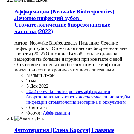
Аффирмации
[Neowake Biofrequencies]
Лечение инфекций зубов -
Стоматологические биорезонансные
частоты (2022)
Автор: Neowake Biofrequencies Название: Лечение
инфекций зубов - Стоматологические биорезонансные
частоты (2022) Описание: Вся область рта должна
выдерживать большие нагрузки при контакте с едой.
Отсутствие гигиены или бессимптомные инфекции
могут привести к хроническим воспалительным...
Малыш Джон
Тема
5 Дек 2022
2022
neowake biofrequencies
аффирмации
биорезонансные частоты
воспаление
гигиена
зубы
инфекции
стоматология
эзотерика и оккультизм
Ответы: 6
Форум:
Аффирмации
Фитотерапия
[Елена Корсун] Главные