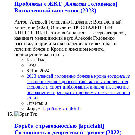
Проблемы с ЖКТ
[Алексей Головенко]
Воспаленный кишечник (2023)
Автор: Алексей Головенко Название: Воспаленный
кишечник (2023) Описание: ВОСПАЛЁННЫЙ
КИШЕЧНИК На этом вебинаре я — гастроэнтеролог,
кандидат медицинских наук Алексей Головенко —
расскажу о причинах воспаления в кишечнике, о
лечении болезни Крона и язвенном колите,
полноценной жизни с...
Брат Тук
Тема
6 Янв 2024
2023
алексей головенко
болезнь крона
воспаление
гастроэнтеролог
диагностика
жизнь
заболевания
здоровье и спорт
информация
кишечник
лечение
осложнения
препараты
проблемы с жкт
язвенный
колит
Ответы: 0
Форум:
Проблемы с ЖКТ
Борьба с тревожностью
[kpuctakl]
Склонность к депрессии и тревоге (2022)