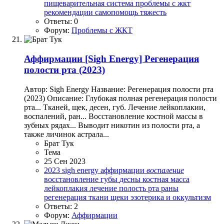
пищеварительная система
проблемы с жкт
рекомендации
самопомощь
тяжесть
Ответы: 0
Форум:
Проблемы с ЖКТ
Аффирмации
[Sigh Energy] Регенерация
полости рта (2023)
Автор: Sigh Energy Название: Регенерация полости рта
(2023) Описание: Глубокая полная регенерация полости
рта... Тканей, щек, десен, губ. Лечение лейкоплакии,
воспалений, ран... Восстановление костной массы в
зубных рядах... Выводит никотин из полости рта, а
также личинок астрала...
Брат Тук
Тема
25 Сен 2023
2023
sigh energy
аффирмации
воспаление
восстановление
губы
десны
костная масса
лейкоплакия
лечение
полость рта
раны
регенерация
ткани
щеки
эзотерика и оккультизм
Ответы: 2
Форум:
Аффирмации