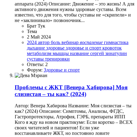
аппарата (2024) Описание: Движение – это жизнь! А для
активного движения нужны здоровые суставы. Всем
известно, что для того, чтобы суставы не «скрипели» и
не «заклинивало» позвоночник...
Брат Тук
Тема
2 Май 2024
2024
автор
боль
вебинар
воспаление
гимнастика
дыхание
здоровье
здоровье и спорт
кровоток
метаболизм
мышцы
название
сергей зинатулин
суставы
тренировки
Ответы: 2
Форум:
Здоровье и спорт
Проблемы с ЖКТ
[Венера Хабирова] Моя
слизистая – ты как? (2024)
Автор: Венера Хабирова Название: Моя слизистая – ты
как? (2024) Описание: Симптомы, Анализы, ФГДС,
Гастропротекторы, Атрофия, ГЭРБ, препараты ИПП
Кого я жду на новом практикуме: Если коротко – ВСЕХ
своих читателей и пациентов! Если уже
восстанавливаете ЖКТ, но постоянно ловите