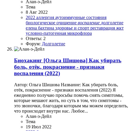
Алан-э-Дейл
Тема
8 Авг 2022
2022
аллергия
аутоиммунные состояния
биологическое очищение
воспаление
долголетие
елена бахтина
здоровье и спорт
реставрация жкт
условно-патогенная микрофлора
Ответы: 2
Форум:
Долголетие
Биохакинг
[Ольга Шишова] Как убирать
боль, отёк, покраснение - признаки
воспаления (2022)
Автор: Ольга Шишова Название: Как убирать боль,
отёк, покраснение - признаки воспаления (2022) Я
ежедневно получаю просьбы помочь снять симптомы,
которые мешают жить, но суть в том, что симптомы -
это звоночки, благодаря которым мы можем определить,
что происходит внутри нас. Любое...
Алан-э-Дейл
Тема
19 Июл 2022