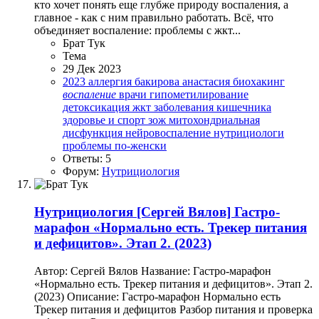
кто хочет понять еще глубже природу воспаления, а
главное - как с ним правильно работать. Всё, что
объединяет воспаление: проблемы с жкт...
Брат Тук
Тема
29 Дек 2023
2023
аллергия
бакирова анастасия
биохакинг
воспаление
врачи
гипометилирование
детоксикация
жкт
заболевания кишечника
здоровье и спорт
зож
митохондриальная
дисфункция
нейровоспаление
нутрициологи
проблемы по-женски
Ответы: 5
Форум:
Нутрициология
Нутрициология
[Сергей Вялов] Гастро-
марафон «Нормально есть. Трекер питания
и дефицитов». Этап 2. (2023)
Автор: Сергей Вялов Название: Гастро-марафон
«Нормально есть. Трекер питания и дефицитов». Этап 2.
(2023) Описание: Гастро-марафон Нормально есть
Трекер питания и дефицитов Разбор питания и проверка