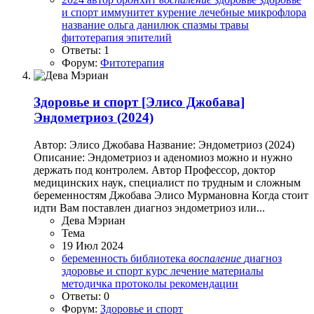
и спорт
иммунитет
курение
лечебные
микрофлора
название
ольга данилюк
спазмы
травы
фитотерапия
эпителий
Ответы: 1
Форум:
Фитотерапия
Здоровье и спорт
[Элисо Джобава]
Эндометриоз (2024)
Автор: Элисо Джобава Название: Эндометриоз (2024)
Описание: Эндометриоз и аденомиоз можно и нужно
держать под контролем. Автор Профессор, доктор
медицинских наук, специалист по трудным и сложным
беременностям Джобава Элисо Мурмановна Когда стоит
идти Вам поставлен диагноз эндометриоз или...
Дева Мэриан
Тема
19 Июл 2024
беременность
библиотека
воспаление
диагноз
здоровье и спорт
курс
лечение
материалы
методичка
протоколы
рекомендации
Ответы: 0
Форум:
Здоровье и спорт