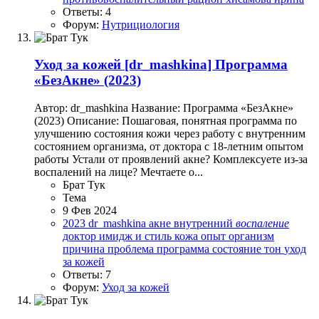
Ответы: 4
Форум:
Нутрициология
Уход за кожей
[dr_mashkina] Программа
«БезАкне» (2023)
Автор: dr_mashkina Название: Программа «БезАкне»
(2023) Описание: Пошаговая, понятная программа по
улучшению состояния кожи через работу с внутренним
состоянием организма, от доктора с 18-летним опытом
работы Устали от проявлений акне? Комплексуете из-за
воспалений на лице? Мечтаете о...
Брат Тук
Тема
9 Фев 2024
2023
dr_mashkina
акне
внутренний
воспаление
доктор
имидж и стиль
кожа
опыт
организм
причина
проблема
программа
состояние
тон
уход
за кожей
Ответы: 7
Форум:
Уход за кожей