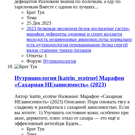
дефицитов Разложим знания по полочкам, а еду по
тарелочкам Вместе с одним из лучших...
Брат Тук
Тема
25 Дек 2023
2023
белковая эволюция
белок
воспаление
гастро-
марафон
дефициты
здоровье и спорт
коллаген
молодость
незаменимые аминокислоты
нормально
есть
нутрициология
переваривание белка
сергей
вялов
старение
трекер питания
Ответы: 1
Форум:
Нутрициология
Нутрициология
[katrin_ecotrue] Марафон
«Сахарная НЕзависимость» (2023)
Автор: katrin_ecotrue Название: Марафон «Сахарная
НЕзависимость» (2023) Описание: Пора снижать тягу к
сладкому и разобраться с сахарной зависимостью. Если
вы хотите: ‌ 1) Улучшить состояние кожи, особенно при
акне, дерматите, плюс отказ от сахара — это ещё и
эффективный антиэйдж ‌Будем...
Брат Тук
Тема