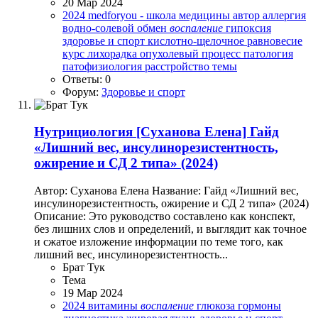
20 Мар 2024
2024
medforyou - школа медицины
автор
аллергия
водно-солевой обмен
воспаление
гипоксия
здоровье и спорт
кислотно-щелочное равновесие
курс
лихорадка
опухолевый процесс
патология
патофизиология
расстройство
темы
Ответы: 0
Форум:
Здоровье и спорт
Нутрициология
[Суханова Елена] Гайд
«Лишний вес, инсулинорезистентность,
ожирение и СД 2 типа» (2024)
Автор: Суханова Елена Название: Гайд «Лишний вес,
инсулинорезистентность, ожирение и СД 2 типа» (2024)
Описание: Это руководство составлено как конспект,
без лишних слов и определений, и выглядит как точное
и сжатое изложение информации по теме того, как
лишний вес, инсулинорезистентность...
Брат Тук
Тема
19 Мар 2024
2024
витамины
воспаление
глюкоза
гормоны