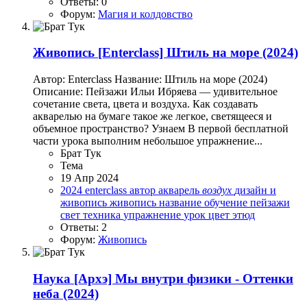
Ответы: 0
Форум:
Магия и колдовство
Живопись
[Enterclass] Штиль на море (2024)
Автор: Enterclass Название: Штиль на море (2024)
Описание: Пейзажи Ильи Ибряева — удивительное
сочетание света, цвета и воздуха. Как создавать
акварелью на бумаге такое же легкое, светящееся и
объемное пространство? Узнаем В первой бесплатной
части урока выполним небольшое упражнение...
Брат Тук
Тема
19 Апр 2024
2024
enterclass
автор
акварель
воздух
дизайн и
живопись
живопись
название
обучение
пейзажи
свет
техника
упражнение
урок
цвет
этюд
Ответы: 2
Форум:
Живопись
Наука
[Архэ] Мы внутри физики - Оттенки
неба (2024)