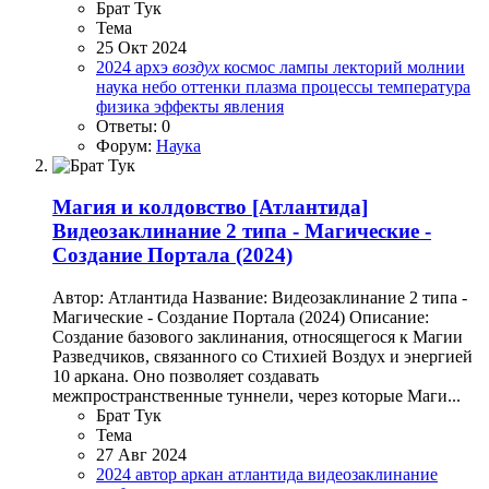
Брат Тук
Тема
25 Окт 2024
2024
архэ
воздух
космос
лампы
лекторий
молнии
наука
небо
оттенки
плазма
процессы
температура
физика
эффекты
явления
Ответы: 0
Форум:
Наука
Магия и колдовство
[Атлантида]
Видеозаклинание 2 типа - Магические -
Создание Портала (2024)
Автор: Атлантида Название: Видеозаклинание 2 типа -
Магические - Создание Портала (2024) Описание:
Создание базового заклинания, относящегося к Магии
Разведчиков, связанного со Стихией Воздух и энергией
10 аркана. Оно позволяет создавать
межпространственные туннели, через которые Маги...
Брат Тук
Тема
27 Авг 2024
2024
автор
аркан
атлантида
видеозаклинание