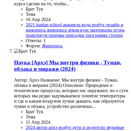
курса сделан на то, чтобы...
Брат Тук
Тема
16 Апр 2024
2021
kaplan school
акварель
вода
воздух
дизайн и
живопись
живопись
земля
курс
материалы
огонь
практикум
приемы
присадки
программа
стихии
Ответы: 1
Форум:
Живопись
Наука
[Архэ] Мы внутри физики - Туман,
облака и миражи (2024)
Автор: Архэ Название: Мы внутри физики - Туман,
облака и миражи (2024) Описание: Природные и
технические процессы, которые нас окружают, но о сути
которых мы редко задумываемся: понятие температуры
и где и каким воздухом лучше дышать, как образуются
туман и облака, устройство различных...
Брат Тук
Тема
11 Апр 2024
2024
автор
архэ
воздух
дети и родители
звуковые