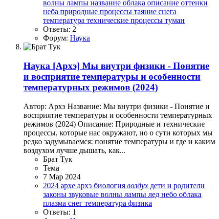
волны
лампы
название
облака
описание
оттенки
неба
природные процессы
таяние снега
температура
технические процессы
туман
Ответы: 2
Форум:
Наука
Наука
[Архэ] Мы внутри физики - Понятие
и восприятие температуры и особенности
температурных режимов (2024)
Автор: Архэ Название: Мы внутри физики - Понятие и
восприятие температуры и особенности температурных
режимов (2024) Описание: Природные и технические
процессы, которые нас окружают, но о сути которых мы
редко задумываемся: понятие температуры и где и каким
воздухом лучше дышать, как...
Брат Тук
Тема
7 Мар 2024
2024
архе
архэ
биология
воздух
дети и родители
законы
звуковые волны
лампы
лед
небо
облака
плазма
снег
температура
физика
Ответы: 1