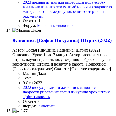
2023
арканы
атлантида
видеоряды
вода
воздух
жизнь
заклинания
земля
лимб
магия и колдовство
мандалы
огонь
смерть
упокоение
эзотерика и
оккультизм
Ответы: 1
Форум:
Магия и колдовство
Живопись
[Софья Никулина] Штрих (2022)
Автор: Софья Никулина Название: Штрих (2022)
Описание: Урок: 1 час 7 минут. Автор расскажет про
штрих, научит правильному ведению наброска, научит
эффектности штриха и воздуху в работе. Подробнее:
[Скрытое содержимое] Скачать: [Скрытое содержимое]
Малыш Джон
Тема
9 Сен 2022
2022
воздух
дизайн и живопись
живопись
набросок
рисование
софья никулина
урок
штрих
эффективность
Ответы: 0
Форум:
Живопись