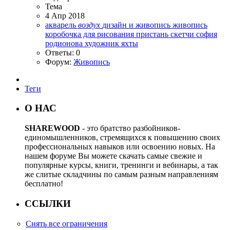
Тема
4 Апр 2018
акварель
воздух
дизайн и живопись
живопись
коробочка для рисования
пристань
скетчи
софия
родионова
художник
яхты
Ответы: 0
Форум:
Живопись
Теги
О НАС
SHAREWOOD
- это братство разбойников-
единомышленников, стремящихся к повышению своих
профессиональных навыков или освоению новых. На
нашем форуме Вы можете скачать самые свежие и
популярные курсы, книги, тренинги и вебинары, а так
же слитые складчины по самым разным направлениям
бесплатно!
ССЫЛКИ
Снять все ограничения