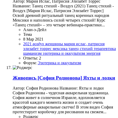
Автор: Мария Ислас, Патрисия Элизабет Торрес
Название: Танец стихий - Воздух (2021) Танец стихий -
Воздух [Мария Ислас, Патрисия Элизабет Торрес]
Освой древний ритуальный танец коренных народов
Мексики и наполнись силой четырех стихий! Курс
«Танец стихий» – это четыре вебинара-практики...
Алан-э-Дейл
Тема
8 Мар 2021
2021
воздух
женщины
мария ислас, патрисия
элизабет торрес
мексика
танец стихий
терапевтика
шаманизм
эзотерика и оккультизм
энергия
Ответы: 2
Форум:
Эзотерика и оккультизм
Живопись
[София Родионова] Яхты и лодки
Автор: София Родионова Название: Яхты и лодки
София Родионова - чудесная акварельная художница.
София живет в солнечном Израиле, вдохновляется
красотой каждого момента жизни и создает очень
атмосферные акварельные скетчи! В этом видео София
протестирует коробочку для рисования на свежем...
Роджерc