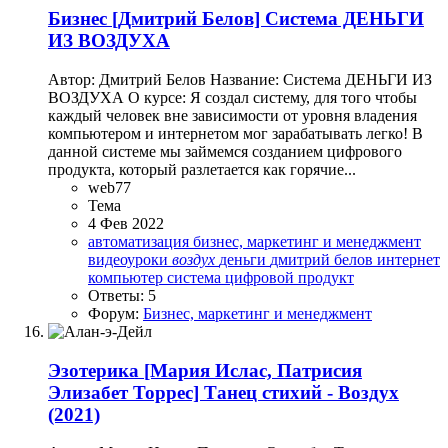
Бизнес
[Дмитрий Белов] Система ДЕНЬГИ
ИЗ ВОЗДУХА
Автор: Дмитрий Белов Название: Система ДЕНЬГИ ИЗ
ВОЗДУХА О курсе: Я создал систему, для того чтобы
каждый человек вне зависимости от уровня владения
компьютером и интернетом мог зарабатывать легко! В
данной системе мы займемся созданием цифрового
продукта, который разлетается как горячие...
web77
Тема
4 Фев 2022
автоматизация
бизнес, маркетинг и менеджмент
видеоуроки
воздух
деньги
дмитрий белов
интернет
компьютер
система
цифровой продукт
Ответы: 5
Форум:
Бизнес, маркетинг и менеджмент
Эзотерика
[Мария Ислас, Патрисия
Элизабет Торрес] Танец стихий - Воздух
(2021)