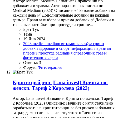
Автор: Medical Medium Название: Справочник по
добавками и травам. Антипаразитарная чистка по
Medical Medium (2023) Описание: ✅ Базовые добавки на
каждый день ✅ Дополнительные добавки на каждый
день ✅ Правила выбора и приема добавок ✅ Добавки и
травяные настойки при простуде и гриппе...
Брат Тук
Тема
19 Янв 2024
2023
medical medium
витамины
воздух
грипп
добавки
здоровье и спорт
информация
паразиты
плесень
простуда
радиация
справочник
травы
фитотерапия
черви
Ответы: 3
Форум:
Фитотерапия
Криптотрейдинг
[Lana invest] Крипта по-
женски. Тариф 2 Королева (2023)
Автор: Lana invest Название: Крипта по-женски. Тариф
2 Королева (2023) Описание: Начните с нуля стабильно
зарабатывать на криптотрейдинге без рисков и больших
затрат, даже если вы считаете, что это “деньги из
воздуха” и никогда раньше не торговали на бирже