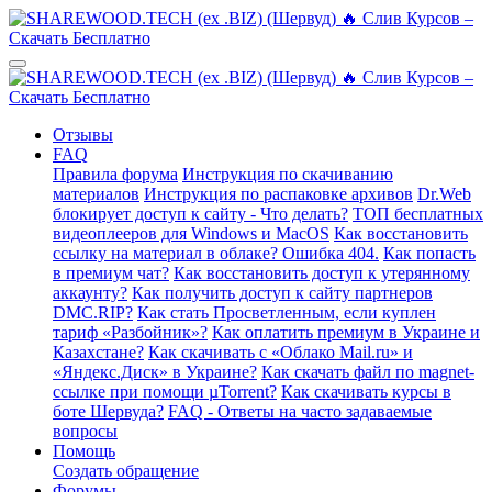
Отзывы
FAQ
Правила форума
Инструкция по скачиванию
материалов
Инструкция по распаковке архивов
Dr.Web
блокирует доступ к сайту - Что делать?
ТОП бесплатных
видеоплееров для Windows и MacOS
Как восстановить
ссылку на материал в облаке? Ошибка 404.
Как попасть
в премиум чат?
Как восстановить доступ к утерянному
аккаунту?
Как получить доступ к сайту партнеров
DMC.RIP?
Как стать Просветленным, если куплен
тариф «Разбойник»?
Как оплатить премиум в Украине и
Казахстане?
Как скачивать с «Облако Mail.ru» и
«Яндекс.Диск» в Украине?
Как скачать файл по magnet-
ссылке при помощи µTorrent?
Как скачивать курсы в
боте Шервуда?
FAQ - Ответы на часто задаваемые
вопросы
Помощь
Создать обращение
Форумы