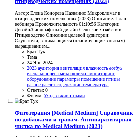
птицеводческих помещениях (2023)
Автор: Елена Конорева Название: Микроклимат в
птицеводческих помещениях (2023) Описание: План
вебинара Продолжительность 01:10:56 Категории
Дизайн/Ландшафтный дизайн Сельское хозяйство/
Птицеводство Описание целевой аудитории:
Слушатели, занимающиеся (планирующие заняться)
выращиванием...
Брат Тук
Тема
24 Янв 2024
2023
аудитория
вентиляция
влажность
воздух
елена конорева
микроклимат
мониторинг
оборудование
параметры
помещение
птицы
разное
расчет
содержание
температура
Ответы: 0
Форум:
Уход за животными
Фитотерапия
[Medical Medium] Справочник
по добавками и травам. Антипаразитарная
чистка по Medical Medium (2023)