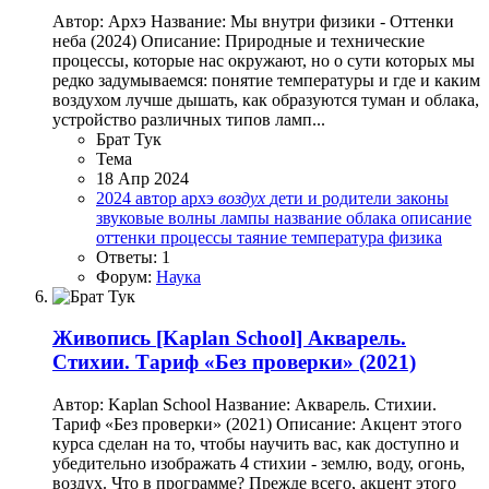
Автор: Архэ Название: Мы внутри физики - Оттенки
неба (2024) Описание: Природные и технические
процессы, которые нас окружают, но о сути которых мы
редко задумываемся: понятие температуры и где и каким
воздухом лучше дышать, как образуются туман и облака,
устройство различных типов ламп...
Брат Тук
Тема
18 Апр 2024
2024
автор
архэ
воздух
дети и родители
законы
звуковые волны
лампы
название
облака
описание
оттенки
процессы
таяние
температура
физика
Ответы: 1
Форум:
Наука
Живопись
[Kaplan School] Акварель.
Стихии. Тариф «Без проверки» (2021)
Автор: Kaplan School Название: Акварель. Стихии.
Тариф «Без проверки» (2021) Описание: Акцент этого
курса сделан на то, чтобы научить вас, как доступно и
убедительно изображать 4 стихии - землю, воду, огонь,
воздух. Что в программе? Прежде всего, акцент этого