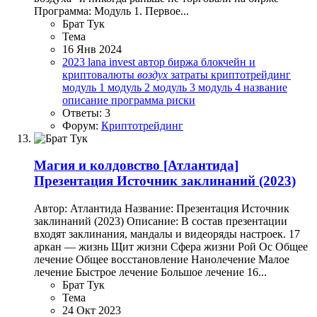
Программа: Модуль 1. Первое...
Брат Тук
Тема
16 Янв 2024
2023
lana invest
автор
биржа
блокчейн и
криптовалюты
воздух
затраты
криптотрейдинг
модуль 1
модуль 2
модуль 3
модуль 4
название
описание
программа
риски
Ответы: 3
Форум:
Криптотрейдинг
Магия и колдовство
[Атлантида]
Презентация Источник заклинаний (2023)
Автор: Атлантида Название: Презентация Источник
заклинаний (2023) Описание: В состав презентации
входят заклинания, мандалы и видеоряды настроек. 17
аркан — жизнь Щит жизни Сфера жизни Рой Ос Общее
лечение Общее восстановление Нанолечение Малое
лечение Быстрое лечение Большое лечение 16...
Брат Тук
Тема
24 Окт 2023