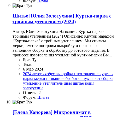
Форум:
Наука
Шитье
[Юлия Золотухина] Куртка-парка с
тройным утеплением (2024)
Автор: Юлия Золотухина Название: Куртка-парка с
тройным утеплением (2024) Описание: Крутой марафон
"Куртка-парка" с тройным утеплением. Мы снимем
мерки, вместе построим выкройку и пошагово
выполним сборку и обработку до готового изделия. В
процессе изготовления утепленной куртки-парки Вы...
Брат Тук
Тема
6 Мар 2024
2024
автор
воздух
выкройка
изготовление
куртка-
парка
мерки
название
обработка
пух-пакет
сборка
утепление
утеплитель
швы
шитье
юлия
золотухина
Ответы: 2
Форум:
Шитье
[Елена Конорева] Микроклимат в