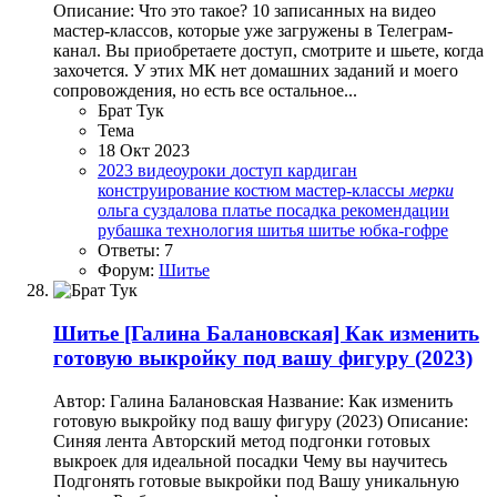
Описание: Что это такое? 10 записанных на видео
мастер-классов, которые уже загружены в Телеграм-
канал. Вы приобретаете доступ, смотрите и шьете, когда
захочется. У этих МК нет домашних заданий и моего
сопровождения, но есть все остальное...
Брат Тук
Тема
18 Окт 2023
2023
видеоуроки
доступ
кардиган
конструирование
костюм
мастер-классы
мерки
ольга суздалова
платье
посадка
рекомендации
рубашка
технология шитья
шитье
юбка-гофре
Ответы: 7
Форум:
Шитье
Шитье
[Галина Балановская] Как изменить
готовую выкройку под вашу фигуру (2023)
Автор: Галина Балановская Название: Как изменить
готовую выкройку под вашу фигуру (2023) Описание:
Синяя лента Авторский метод подгонки готовых
выкроек для идеальной посадки Чему вы научитесь
Подгонять готовые выкройки под Вашу уникальную