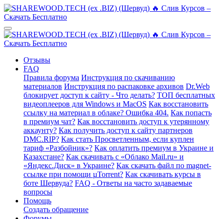
Отзывы
FAQ
Правила форума
Инструкция по скачиванию
материалов
Инструкция по распаковке архивов
Dr.Web
блокирует доступ к сайту - Что делать?
ТОП бесплатных
видеоплееров для Windows и MacOS
Как восстановить
ссылку на материал в облаке? Ошибка 404.
Как попасть
в премиум чат?
Как восстановить доступ к утерянному
аккаунту?
Как получить доступ к сайту партнеров
DMC.RIP?
Как стать Просветленным, если куплен
тариф «Разбойник»?
Как оплатить премиум в Украине и
Казахстане?
Как скачивать с «Облако Mail.ru» и
«Яндекс.Диск» в Украине?
Как скачать файл по magnet-
ссылке при помощи µTorrent?
Как скачивать курсы в
боте Шервуда?
FAQ - Ответы на часто задаваемые
вопросы
Помощь
Создать обращение
Форумы