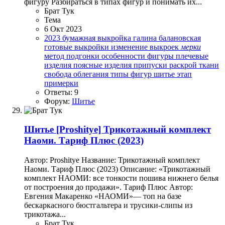
фигуру Разбираться в типах фигур и понимать их...
Брат Тук
Тема
6 Окт 2023
2023
бумажная выкройка
галина балановская
готовые выкройки
изменение выкроек
мерки
метод подгонки
особенности фигуры
плечевые
изделия
поясные изделия
припуски
раскрой ткани
свобода облегания
типы фигур
шитье
этап
примерки
Ответы: 9
Форум:
Шитье
Шитье
[Proshitye] Трикотажный комплект
Наоми. Тариф Плюс (2023)
Автор: Proshitye Название: Трикотажный комплект
Наоми. Тариф Плюс (2023) Описание: «Трикотажный
комплект НАОМИ: все тонкости пошива нижнего белья
от построения до продажи». Тариф Плюс Автор:
Евгения Макаренко «НАОМИ»— топ на базе
бескаркасного бюстгальтера и трусики-слипы из
трикотажа...
Брат Тук