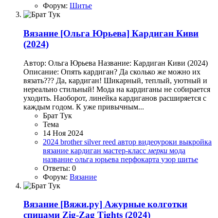
Форум:
Шитье
Вязание
[Ольга Юрьева] Кардиган Киви
(2024)
Автор: Ольга Юрьева Название: Кардиган Киви (2024)
Описание: Опять кардиган? Да сколько же можно их
вязать??? Да, кардиган! Шикарный, теплый, уютный и
нереально стильный! Мода на кардиганы не собирается
уходить. Наоборот, линейка кардиганов расширяется с
каждым годом. К уже привычным...
Брат Тук
Тема
14 Ноя 2024
2024
brother
silver reed
автор
видеоуроки
выкройка
вязание
кардиган
мастер-класс
мерки
мода
название
ольга юрьева
перфокарта
узор
шитье
Ответы: 0
Форум:
Вязание
Вязание
[Вяжи.ру] Ажурные колготки
спицами Zig-Zag Tights (2024)