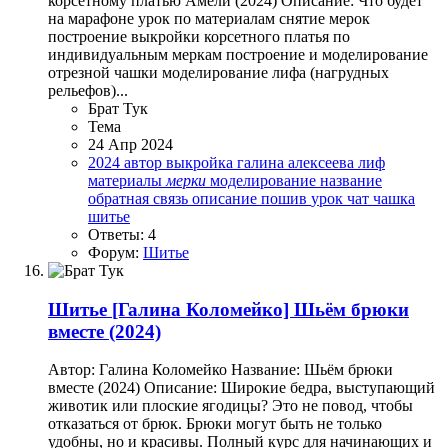
корсетному платью Амели (2024) Описание: Что будет
на марафоне урок по материалам снятие мерок
построение выкройки корсетного платья по
индивидуальным меркам построение и моделирование
отрезной чашки моделирование лифа (нагрудных
рельефов)...
Брат Тук
Тема
24 Апр 2024
2024
автор
выкройка
галина алексеева
лиф
материалы
мерки
моделирование
название
обратная связь
описание
пошив
урок
чат
чашка
шитье
Ответы: 4
Форум:
Шитье
Шитье
[Галина Коломейко] Шьём брюки
вместе (2024)
Автор: Галина Коломейко Название: Шьём брюки
вместе (2024) Описание: Широкие бедра, выступающий
животик или плоские ягодицы? Это не повод, чтобы
отказаться от брюк. Брюки могут быть не только
удобны, но и красивы. Полный курс для начинающих и