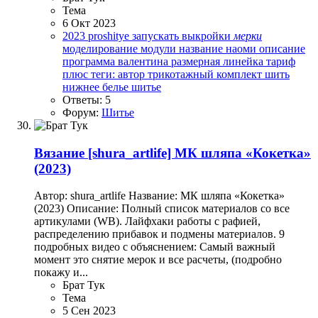
Тема
6 Окт 2023
2023
proshitye
запускать выкройки
мерки
моделирование
модули
название
наоми
описание
программа валентина
размерная линейка
тариф
плюс
теги: автор
трикотажный комплект
шить
нижнее белье
шитье
Ответы: 5
Форум:
Шитье
Вязание
[shura_artlife] МК шляпа «Кокетка»
(2023)
Автор: shura_artlife Название: МК шляпа «Кокетка»
(2023) Описание: Полный список материалов со все
артикулами (WB). Лайфхаки работы с рафией,
распределению прибавок и подмены материалов. 9
подробных видео с объяснением: Самый важный
момент это снятие мерок и все расчеты, (подробно
покажу и...
Брат Тук
Тема
5 Сен 2023