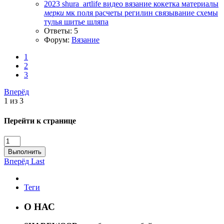
2023
shura_artlife
видео
вязание
кокетка
материалы
мерки
мк
поля
расчеты
регилин
связывание
схемы
тулья
шитье
шляпа
Ответы: 5
Форум:
Вязание
1
2
3
Вперёд
1 из 3
Перейти к странице
Выполнить
Вперёд
Last
Теги
О НАС