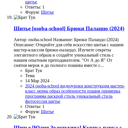
шитье
Ответы: 1
Форум:
Шитье
Шитье
[osoba-school] Брюки Палаццо (2024)
Автор: osoba-school Название: Брюки Палаццо (2024)
Описание: Откройте для себя искусство шитья с нашим
мастер-классом брюки-палаццо. Изучите секреты
элегантного образа и создайте уникальный стиль с
нашим опытным преподавателем. "От А до Я" От
снятия мерок и до полного пошива вместе с...
Брат Тук
Тема
14 Мар 2024
2024
osoba-school
видеоуроки
конструкция
мастер-
класс
мерки
образ
особенности
пошив
примерка
программа
раскрой
стиль
уникальный стиль
фотосессия
шитье
Ответы: 1
Форум:
Шитье
Шитье
[Юлия Золотухина] Куртка-парка с