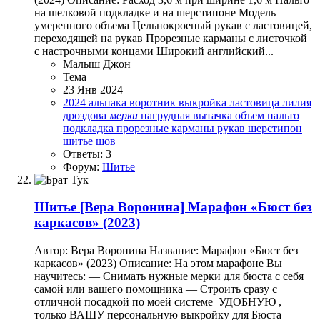
на шелковой подкладке и на шерстипоне Модель
умеренного объема Цельнокроеный рукав с ластовицей,
переходящей на рукав Прорезные карманы с листочкой
с настрочными концами Широкий английский...
Малыш Джон
Тема
23 Янв 2024
2024
альпака
воротник
выкройка
ластовица
лилия
дроздова
мерки
нагрудная вытачка
объем
пальто
подкладка
прорезные карманы
рукав
шерстипон
шитье
шов
Ответы: 3
Форум:
Шитье
Шитье
[Вера Воронина] Марафон ‌«Бюст без
каркасов‌» (2023)
Автор: Вера Воронина Название: Марафон ‌«Бюст без
каркасов‌» (2023) Описание: На этом марафоне Вы
научитесь: — Снимать нужные мерки для бюста с себя
самой или вашего помощника — Строить сразу с
отличной посадкой по моей системе ‌ УДОБНУЮ ,
только ВАШУ персональную выкройку для Бюста