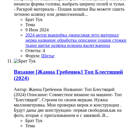
нюансы формы головы, выбрать ширину полей и тульи.
- Раскрой материала - Пошив шляпки Вы можете сшить
летнюю шляпку или демисезонный...
Брат Тук
Тема
9 Июн 2024
2024
автор
выкройка
джинсовая
лето
материал
мерки
название
обработка
описание
пошив
стежки
ткани
шитье
шляпка
юлиана вылегжанина
Ответы: 4
Форум:
Шитье
Вязание
[Жанна Гребенюк] Топ Блестящий
(2024)
Автор: Жанна Гребенюк Название: Топ Блестящий
(2024) Описание: Совместное вязание на машине- Топ
"Блестящий". Строим по своим меркам. Нужна
миллиметровка. Мои проверки мерок и конструкции .
Будут даны две конструкции- первая свободная,как на
фото, вторая -с приталиванием и с завязкой..В...
Брат Тук
Тема