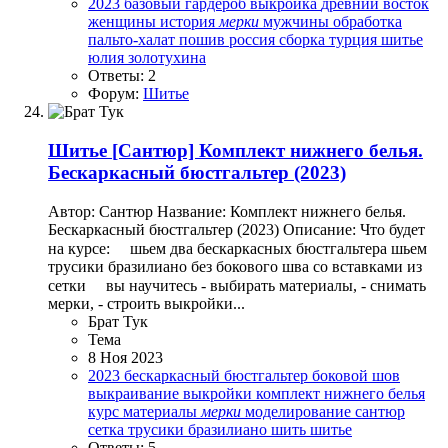
2023
базовый гардероб
выкройка
древний восток
женщины
история
мерки
мужчины
обработка
пальто-халат
пошив
россия
сборка
турция
шитье
юлия золотухина
Ответы: 2
Форум:
Шитье
Шитье
[Сантюр] Комплект нижнего белья.
Бескаркасный бюстгальтер (2023)
Автор: Сантюр Название: Комплект нижнего белья.
Бескаркасный бюстгальтер (2023) Описание: Что будет
на курсе: ⠀ шьем два бескаркасных бюстгальтера шьем
трусики бразилиано без бокового шва со вставками из
сетки ⠀ вы научитесь - выбирать материалы, - снимать
мерки, - строить выкройки...
Брат Тук
Тема
8 Ноя 2023
2023
бескаркасный бюстгальтер
боковой шов
выкраивание
выкройки
комплект нижнего белья
курс
материалы
мерки
моделирование
сантюр
сетка
трусики бразилиано
шить
шитье
Ответы: 5