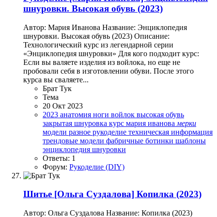
шнуровки. Высокая обувь (2023)
Автор: Мария Иванова Название: Энциклопедия
шнуровки. Высокая обувь (2023) Описание:
Технологический курс из легендарной серии
«Энциклопедия шнуровки» Для кого подходит курс:
Если вы валяете изделия из войлока, но еще не
пробовали себя в изготовлении обуви. После этого
курса вы сваляете...
Брат Тук
Тема
20 Окт 2023
2023
анатомия ноги
войлок
высокая обувь
закрытая шнуровка
курс
мария иванова
мерки
модели
разное
рукоделие
техническая информация
трендовые модели
фабричные ботинки
шаблоны
энциклопедия шнуровки
Ответы: 1
Форум:
Рукоделие (DIY)
Шитье
[Ольга Суздалова] Копилка (2023)
Автор: Ольга Суздалова Название: Копилка (2023)