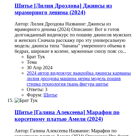
Шитье
[Лилия Дроздова] Джинсы из
мраморного денима (2024)
Автор: Лилия Дроздова Название: Джинсы из
мраморного денима (2024) Описание: Вот и готов
долгожданный видеокурс по пошиву джинсов мужских
и женских Сначала расскажу про эту универсальную
модель: джинсы типа "бананы" умеренного объема в
бедрах, широкие в колене, зауженные снизу пояс со...
Брат Тук
Тема
30 Апр 2024
2024
автор
видеокурс
выкройка
джинсы
карманы
лилия дроздова
машина
мерки
модель
пошив
стирка
технология
ткань
фигура
шитье
Ответы: 3
Форум:
Шитье
Шитье
[Галина Алексеева] Марафон по
корсетному платью Амели (2024)
Автор: Галина Алексеева Название: Марафон по