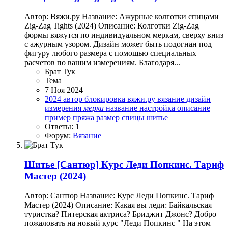
Автор: Вяжи.ру Название: Ажурные колготки спицами
Zig-Zag Tights (2024) Описание: Колготки Zig-Zag
формы вяжутся по индивидуальном меркам, сверху вниз
с ажурным узором. Дизайн может быть подогнан под
фигуру любого размера с помощью специальных
расчетов по вашим измерениям. Благодаря...
Брат Тук
Тема
7 Ноя 2024
2024
автор
блокировка
вяжи.ру
вязание
дизайн
измерения
мерки
название
настройка
описание
пример
пряжа
размер
спицы
шитье
Ответы: 1
Форум:
Вязание
Шитье
[Сантюр] Курс Леди Попкинс. Тариф
Мастер (2024)
Автор: Сантюр Название: Курс Леди Попкинс. Тариф
Мастер (2024) Описание: Какая вы леди: Байкальская
туристка? Питерская актриса? Бриджит Джонс? Добро
пожаловать на новый курс "Леди Попкинс " На этом