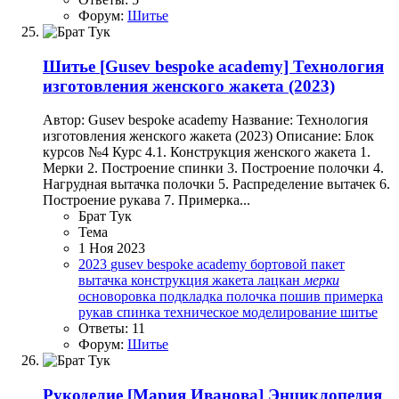
Форум:
Шитье
Шитье
[Gusev bespoke academy] Технология
изготовления женского жакета (2023)
Автор: Gusev bespoke academy Название: Технология
изготовления женского жакета (2023) Описание: Блок
курсов №4 Курс 4.1. Конструкция женского жакета 1.
Мерки 2. Построение спинки 3. Построение полочки 4.
Нагрудная вытачка полочки 5. Распределение вытачек 6.
Построение рукава 7. Примерка...
Брат Тук
Тема
1 Ноя 2023
2023
gusev bespoke academy
бортовой пакет
вытачка
конструкция жакета
лацкан
мерки
основоровка
подкладка
полочка
пошив
примерка
рукав
спинка
техническое моделирование
шитье
Ответы: 11
Форум:
Шитье
Рукоделие
[Мария Иванова] Энциклопедия