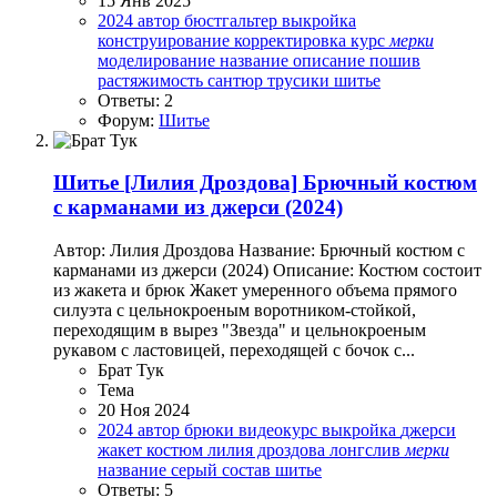
15 Янв 2025
2024
автор
бюстгальтер
выкройка
конструирование
корректировка
курс
мерки
моделирование
название
описание
пошив
растяжимость
сантюр
трусики
шитье
Ответы: 2
Форум:
Шитье
Шитье
[Лилия Дроздова] Брючный костюм
с карманами из джерси (2024)
Автор: Лилия Дроздова Название: Брючный костюм с
карманами из джерси (2024) Описание: Костюм состоит
из жакета и брюк Жакет умеренного объема прямого
силуэта с цельнокроеным воротником-стойкой,
переходящим в вырез "Звезда" и цельнокроеным
рукавом с ластовицей, переходящей с бочок с...
Брат Тук
Тема
20 Ноя 2024
2024
автор
брюки
видеокурс
выкройка
джерси
жакет
костюм
лилия дроздова
лонгслив
мерки
название
серый
состав
шитье
Ответы: 5