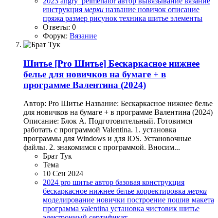
2023
angry_pelmenator
автор
вывязывание
вязание
инструкция
мерки
название
новичок
описание
пряжа
размер
рисунок
техника
шитье
элементы
Ответы: 0
Форум:
Вязание
Шитье
[Pro Шитье] Бескаркасное нижнее
белье для новичков на бумаге + в
программе Валентина (2024)
Автор: Pro Шитье Название: Бескаркасное нижнее белье
для новичков на бумаге + в программе Валентина (2024)
Описание: Блок А. Подготовительный. Готовимся
работать с программой Valentina. 1. установка
программы для Windows и для IOS. Установочные
файлы. 2. знакомимся с программой. Вносим...
Брат Тук
Тема
10 Сен 2024
2024
pro шитье
автор
базовая конструкция
бескаркасное нижнее белье
корректировка
мерки
моделирование
новички
построение
пошив макета
программа valentina
установка
чистовик
шитье
электронный сертификат