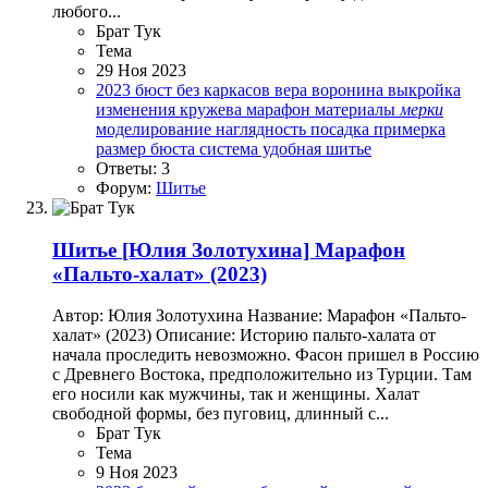
любого...
Брат Тук
Тема
29 Ноя 2023
2023
бюст без каркасов
вера воронина
выкройка
изменения
кружева
марафон
материалы
мерки
моделирование
наглядность
посадка
примерка
размер бюста
система удобная
шитье
Ответы: 3
Форум:
Шитье
Шитье
[Юлия Золотухина] Марафон
«Пальто-халат» (2023)
Автор: Юлия Золотухина Название: Марафон «Пальто-
халат» (2023) Описание: Историю пальто-халата от
начала проследить невозможно. Фасон пришел в Россию
с Древнего Востока, предположительно из Турции. Там
его носили как мужчины, так и женщины. Халат
свободной формы, без пуговиц, длинный с...
Брат Тук
Тема
9 Ноя 2023