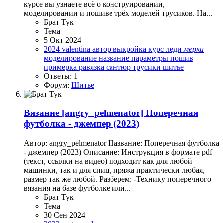
курсе вы узнаете всё о конструировании,
моделировании и пошиве трёх моделей трусиков. На...
Брат Тук
Тема
5 Окт 2024
2024
valentina
автор
выкройка
курс
леди
мерки
моделирование
название
параметры
пошив
примерка
равязка
сантюр
трусики
шитье
Ответы: 1
Форум:
Шитье
Вязание
[angry_pelmenator] Поперечная
футболка - джемпер (2023)
Автор: angry_pelmenator Название: Поперечная футболка
- джемпер (2023) Описание: Инструкция в формате pdf
(текст, ссылки на видео) подходит как для любой
машинки, так и для спиц, пряжа практически любая,
размер так же любой. Разберем: -Технику поперечного
вязания на базе футболке или...
Брат Тук
Тема
30 Сен 2024