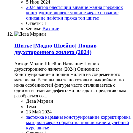
5 Июн 2024
2024
автор
блестящий
вязание
жанна гребенюк
конструкции
люрекс
машине
мерки
название
описание
пайетки
пряжа
топ
шитье
Ответы: 1
Форум:
Вязание
Шитье
[Модно Швейно] Пошив
двухстороннего жилета (2024)
Автор: Модно Швейно Название: Пошив
двухстороннего жилета (2024) Описание:
Конструирование и пошив жилета из современного
материала. Если вы шьете по готовым выкройкам, но
из-за особенностей фигуры часто сталкиваетесь с
одними и теми же дефектами посадки - предлагаю вам
разобраться со...
Дева Мэриан
Тема
23 Май 2024
застежка
карманы
конструирование
корректировка
материал
мерки
обработка
пошив жилета
учебный
курс
шитье