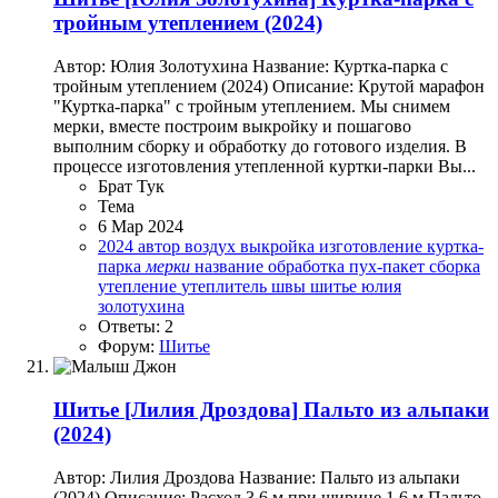
тройным утеплением (2024)
Автор: Юлия Золотухина Название: Куртка-парка с
тройным утеплением (2024) Описание: Крутой марафон
"Куртка-парка" с тройным утеплением. Мы снимем
мерки, вместе построим выкройку и пошагово
выполним сборку и обработку до готового изделия. В
процессе изготовления утепленной куртки-парки Вы...
Брат Тук
Тема
6 Мар 2024
2024
автор
воздух
выкройка
изготовление
куртка-
парка
мерки
название
обработка
пух-пакет
сборка
утепление
утеплитель
швы
шитье
юлия
золотухина
Ответы: 2
Форум:
Шитье
Шитье
[Лилия Дроздова] Пальто из альпаки
(2024)
Автор: Лилия Дроздова Название: Пальто из альпаки
(2024) Описание: Расход 3,6 м при ширине 1,6 м Пальто