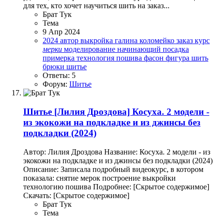
для тех, кто хочет научиться шить на заказ...
Брат Тук
Тема
9 Апр 2024
2024
автор
выкройка
галина коломейко
заказ
курс
мерки
моделирование
начинающий
посадка
примерка
технология пошива
фасон
фигура
шить
брюки
шитье
Ответы: 5
Форум:
Шитье
Шитье
[Лилия Дроздова] Косуха. 2 модели -
из экокожи на подкладке и из джинсы без
подкладки (2024)
Автор: Лилия Дроздова Название: Косуха. 2 модели - из
экокожи на подкладке и из джинсы без подкладки (2024)
Описание: Записала подробный видеокурс, в котором
показала: снятие мерок построение выкройки
технологию пошива Подробнее: [Скрытое содержимое]
Скачать: [Скрытое содержимое]
Брат Тук
Тема