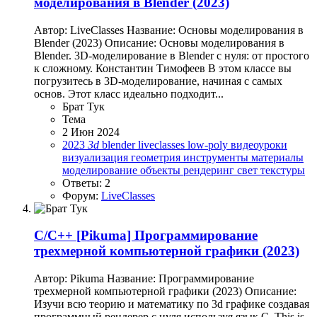
моделирования в Blender (2023)
Автор: LiveClasses Название: Основы моделирования в
Blender (2023) Описание: Основы моделирования в
Blender. 3D-моделирование в Blender с нуля: от простого
к сложному. Константин Тимофеев В этом классе вы
погрузитесь в 3D-моделирование, начиная с самых
основ. Этот класс идеально подходит...
Брат Тук
Тема
2 Июн 2024
2023
3d
blender
liveclasses
low-poly
видеоуроки
визуализация
геометрия
инструменты
материалы
моделирование
объекты
рендеринг
свет
текстуры
Ответы: 2
Форум:
LiveClasses
C/C++
[Pikuma] Программирование
трехмерной компьютерной графики (2023)
Автор: Pikuma Название: Программирование
трехмерной компьютерной графики (2023) Описание:
Изучи всю теорию и математику по 3d графике создавая
программный рендерер с нуля используя язык C. This is