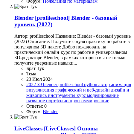
Форум:
Пожелания по материалам
Blender
[profileschool] Blender - базовый
уровень (2022)
Автор: profileschool Название: Blender - базовый уровень
(2022) Описание: Получите с нуля практику по работе в
популярном 3D пакете Добро пожаловать на
практический онлайн-курс по работе в универсальном
3D-редакторе Blender, в рамках которого вы не только
получите уверенные навыки...
Брат Тук
Тема
23 Июл 2024
2022
3d
blender
profileschool
python
автор
анимация
визуализация
графический и веб-дизайн
дизайн и
живопись
инструменты
курс
моделирование
название
портфолио
программирование
Ответы: 0
Форум:
Blender
LiveClasses
[LiveClasses] Основы