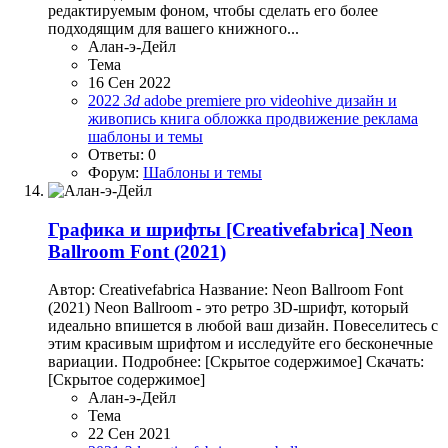
редактируемым фоном, чтобы сделать его более
подходящим для вашего книжного...
Алан-э-Дейл
Тема
16 Сен 2022
2022
3d
adobe premiere pro
videohive
дизайн и
живопись
книга
обложка
продвижение
реклама
шаблоны и темы
Ответы: 0
Форум:
Шаблоны и темы
Графика и шрифты
[Creativefabrica] Neon
Ballroom Font (2021)
Автор: Creativefabrica Название: Neon Ballroom Font
(2021) Neon Ballroom - это ретро 3D-шрифт, который
идеально впишется в любой ваш дизайн. Повеселитесь с
этим красивым шрифтом и исследуйте его бесконечные
вариации. Подробнее: [Скрытое содержимое] Скачать:
[Скрытое содержимое]
Алан-э-Дейл
Тема
22 Сен 2021