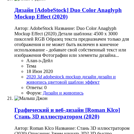
Дизайн
[AdobeStock] Duo Color Anaglyph
Mockup Effect (2020)
Автор: AdobeStock Название: Duo Color Anaglyph
Mockup Effect (2020) Детали шаблона: 4500 х 3000
пикселей RGB Образец текста предназначен только для
отображения и не может быть включен в конечное
использование - добавьте свой собственный текст или
изображения Фотографии или элементы дизайна...
Алан-э-Дейл
Тема
18 Июн 2020
2020
3d
adobestock
mockup
дизайн
дизайн и
живопись
цветовой
шаблон
эффект
Ответы: 0
Форум:
Дизайн и живопись
Графический и веб-дизайн
[Roman Klco]
Стань 3D иллюстратором (2020)
Автор: Roman Klco Название: Стань 3D иллюстратором
(2020) Описание: Зачем изучать 3D? 3D быстро