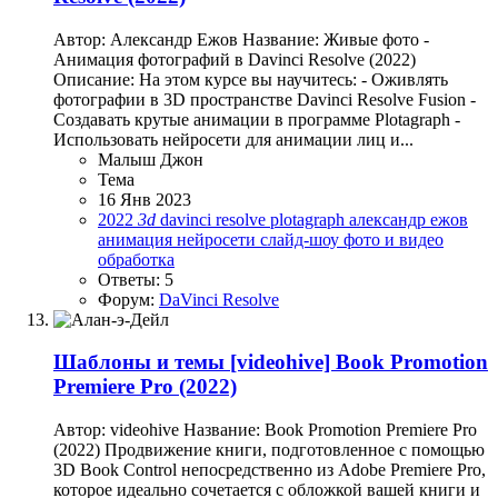
Автор: Александр Ежов Название: Живые фото -
Анимация фотографий в Davinci Resolve (2022)
Описание: На этом курсе вы научитесь: - Оживлять
фотографии в 3D пространстве Davinci Resolve Fusion -
Создавать крутые анимации в программе Plotagraph -
Использовать нейросети для анимации лиц и...
Малыш Джон
Тема
16 Янв 2023
2022
3d
davinci resolve
plotagraph
александр ежов
анимация
нейросети
слайд-шоу
фото и видео
обработка
Ответы: 5
Форум:
DaVinci Resolve
Шаблоны и темы
[videohive] Book Promotion
Premiere Pro (2022)
Автор: videohive Название: Book Promotion Premiere Pro
(2022) Продвижение книги, подготовленное с помощью
3D Book Control непосредственно из Adobe Premiere Pro,
которое идеально сочетается с обложкой вашей книги и