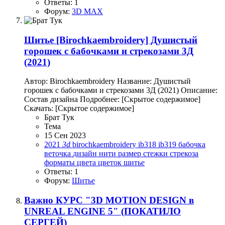
Ответы: 1
Форум:
3D MAX
Шитье
[Birochkaembroidery] Душистый
горошек с бабочками и стрекозами 3Д
(2021)
Автор: Birochkaembroidery Название: Душистый
горошек с бабочками и стрекозами 3Д (2021) Описание:
Состав дизайна Подробнее: [Скрытое содержимое]
Скачать: [Скрытое содержимое]
Брат Тук
Тема
15 Сен 2023
2021
3d
birochkaembroidery
ib318
ib319
бабочка
веточка
дизайн
нити
размер
стежки
стрекоза
форматы
цвета
цветок
шитье
Ответы: 1
Форум:
Шитье
Важно
КУРС "3D MOTION DESIGN в
UNREAL ENGINE 5" (ПОКАТИЛО
СЕРГЕЙ)