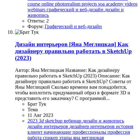
course
online
photorealism
projects
soa academy
videos
webinars
графический и веб-дизайн
дизайн и
живопись
Ответы: 2
Форум:
Графический и веб-дизайн
Дизайн интерьеров
[Яна Меглицкая] Как
дизайнеру правильно работать в SketchUp
(2023)
Автор: Яна Меглицкая Название: Как дизайнеру
правильно работать в SketchUp (2023) Описание: Как
дизайнеру правильно работать в SketchUp? Советы от
Яны Меглицкой Сколько времени вам понадобится,
чтобы воплотить придуманный образ в формате 3D и
представить его заказчику? С программой...
Брат Тук
Тема
11 Авг 2023
2023
3d
sketchup
вебинар
дизайн и живопись
дизайн интерьеров
дизайнер интерьеров
история
клиент
начинающие
профессионалы
профессия
работа
спикер
этапы
яна меглицкая