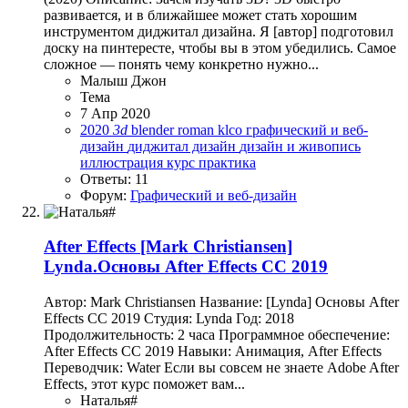
развивается, и в ближайшее может стать хорошим
инструментом диджитал дизайна. Я [автор] подготовил
доску на пинтересте, чтобы вы в этом убедились. Самое
сложное — понять чему конкретно нужно...
Малыш Джон
Тема
7 Апр 2020
2020
3d
blender
roman klco
графический и веб-
дизайн
диджитал дизайн
дизайн и живопись
иллюстрация
курс
практика
Ответы: 11
Форум:
Графический и веб-дизайн
After Effects
[Mark Christiansen]
Lynda.Основы After Effects CC 2019
Автор: Mark Christiansen Название: [Lynda] Основы After
Effects CC 2019 Студия: Lynda Год: 2018
Продолжительность: 2 часа Программное обеспечение:
After Effects CC 2019 Навыки: Анимация, After Effects
Переводчик: Water Если вы совсем не знаете Adobe After
Effects, этот курс поможет вам...
Наталья#