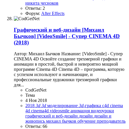
никита чесноков
Ответы: 2
Форум:
After Effects
Графический и веб-дизайн
[Михаил
Бычков] [VideoSmile] - Супер CINEMA 4D
(2018)
Автор: Михаил Бычков Название: [VideoSmile] - Супер
CINEMA 4D Освойте создание трехмерной графики и
анимации в простой, быстрой и невероятно мощной
программе Cinema 4D Cinema 4D – программа, которую
с успехом используют и начинающие, и
профессиональные художники трехмерной графики
для...
CodGetNet
Тема
4 Ноя 2018
2018
3d
3d
моделирование
3d
-графика
c4d
cinema
4d
cinema4d
videosmile
анимация
видеоуроки
графический и веб-дизайн
дизайн
дизайн и
живопись
михаил бычков
обучение
преподаватель
Ответы: 66