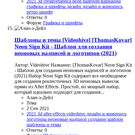
2021
3d
creativefabrica
neon ballroom
вариации
графика и шрифты
дизайн
дизайн и живопись
ретро
шрифт
Ответы: 0
Форум:
Графика и шрифты
Шаблоны и темы
[Videohive] [ThomasKovar]
Neon Sign Kit - Шаблон для создания
неоновых надписей и логотипов (2021)
Автор: Videohive Название: [ThomasKovar] Neon Sign Kit
- Шаблон для создания неоновых надписей и логотипов
(2021) Набор Neon Sign Kit содержит все необходимое
для создания реалистичных 3D неоновых вывесок
прямо из After Effects. Простой, но мощный набор,
который идеально подходит для создания...
Алан-э-Дейл
Тема
2 Сен 2021
2021
3d
after effects
videohive
дизайн и живопись
логотипы
неоновые надписи
создание
шаблон
шаблоны и темы
Ответы: 0