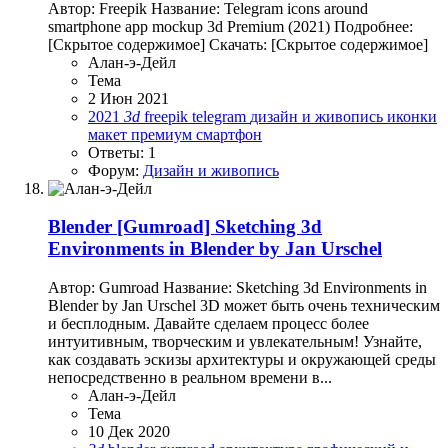
Автор: Freepik Название: Telegram icons around
smartphone app mockup 3d Premium (2021) Подробнее:
[Скрытое содержимое] Скачать: [Скрытое содержимое]
Алан-э-Дейл
Тема
2 Июн 2021
2021
3d
freepik
telegram
дизайн и живопись
иконки
макет
премиум
смартфон
Ответы: 1
Форум:
Дизайн и живопись
Blender
[Gumroad] Sketching 3d
Environments in Blender by Jan Urschel
Автор: Gumroad Название: Sketching 3d Environments in
Blender by Jan Urschel 3D может быть очень техническим
и бесплодным. Давайте сделаем процесс более
интуитивным, творческим и увлекательным! Узнайте,
как создавать эскизы архитектуры и окружающей среды
непосредственно в реальном времени в...
Алан-э-Дейл
Тема
10 Дек 2020