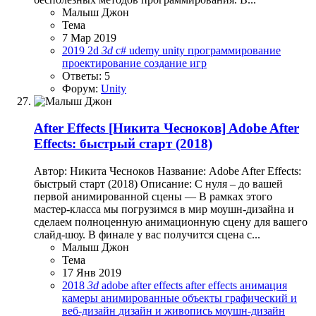
Малыш Джон
Тема
7 Мар 2019
2019
2d
3d
c#
udemy
unity
программирование
проектирование
создание игр
Ответы: 5
Форум:
Unity
After Effects
[Никита Чесноков] Adobe After
Effects: быстрый старт (2018)
Автор: Никита Чесноков Название: Adobe After Effects:
быстрый старт (2018) Описание: С нуля – до вашей
первой анимированной сцены — В рамках этого
мастер-класса мы погрузимся в мир моушн-дизайна и
сделаем полноценную анимационную сцену для вашего
слайд-шоу. В финале у вас получится сцена с...
Малыш Джон
Тема
17 Янв 2019
2018
3d
adobe after effects
after effects
анимация
камеры
анимированные объекты
графический и
веб-дизайн
дизайн и живопись
моушн-дизайн