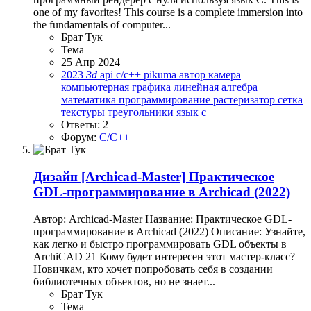
one of my favorites! This course is a complete immersion into
the fundamentals of computer...
Брат Тук
Тема
25 Апр 2024
2023
3d
api
c/c++
pikuma
автор
камера
компьютерная графика
линейная алгебра
математика
программирование
растеризатор
сетка
текстуры
треугольники
язык c
Ответы: 2
Форум:
C/C++
Дизайн
[Archicad-Master] Практическое
GDL-программирование в Archicad (2022)
Автор: Archicad-Master Название: Практическое GDL-
программирование в Archicad (2022) Описание: Узнайте,
как легко и быстро программировать GDL объекты в
ArchiCAD 21 Кому будет интересен этот мастер-класс?
Новичкам, кто хочет попробовать себя в создании
библиотечных объектов, но не знает...
Брат Тук
Тема