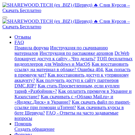
Отзывы
FAQ
Правила форума
Инструкция по скачиванию
материалов
Инструкция по распаковке архивов
Dr.Web
блокирует доступ к сайту - Что делать?
ТОП бесплатных
видеоплееров для Windows и MacOS
Как восстановить
ссылку на материал в облаке? Ошибка 404.
Как попасть
в премиум чат?
Как восстановить доступ к утерянному
аккаунту?
Как получить доступ к сайту партнеров
DMC.RIP?
Как стать Просветленным, если куплен
тариф «Разбойник»?
Как оплатить премиум в Украине и
Казахстане?
Как скачивать с «Облако Mail.ru» и
«Яндекс.Диск» в Украине?
Как скачать файл по magnet-
ссылке при помощи µTorrent?
Как скачивать курсы в
боте Шервуда?
FAQ - Ответы на часто задаваемые
вопросы
Помощь
Создать обращение
Форумы