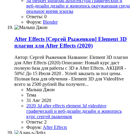
3d
blender
gumroad
архитектура
графический и
веб-дизайн
дизайн и живопись
окружающая среда
реальное время
эскизы
Ответы: 0
Форум:
Blender
After Effects
[Сергей Рыженков] Element 3D
плагин для After Effects (2020)
Автор: Сергей Рыженков Название: Element 3D плагин
для After Effects (2020) Описание: Новый курс даст
полную база для работы с 3D в After Effects. АКЦИЯ -
50%! До 15 Июля 2020 . Успей заказать за пол цены.
Полная база для обучения - Element 3D для VideoHive
всего за 2500 рублей Вы получите...
Малыш Джон
Тема
31 Авг 2020
2020
3d
after effects
element
3d
videohive
графический и веб-дизайн
дизайн и живопись
курс
сергей рыженков
Ответы: 2
Форум:
After Effects