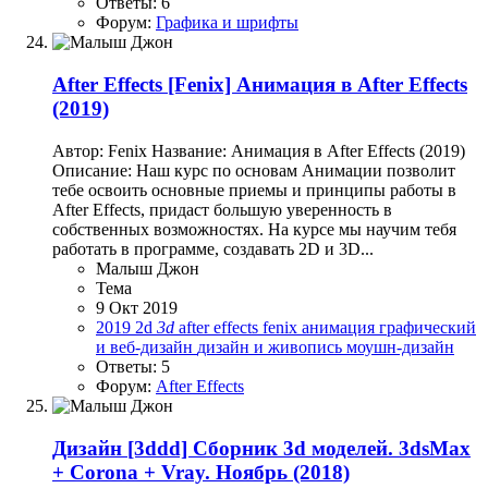
Ответы: 6
Форум:
Графика и шрифты
After Effects
[Fenix] Анимация в After Effects
(2019)
Автор: Fenix Название: Анимация в After Effects (2019)
Описание: Наш курс по основам Анимации позволит
тебе освоить основные приемы и принципы работы в
After Effects, придаст большую уверенность в
собственных возможностях. На курсе мы научим тебя
работать в программе, создавать 2D и 3D...
Малыш Джон
Тема
9 Окт 2019
2019
2d
3d
after effects
fenix
анимация
графический
и веб-дизайн
дизайн и живопись
моушн-дизайн
Ответы: 5
Форум:
After Effects
Дизайн
[3ddd] Сборник 3d моделей. 3dsMax
+ Corona + Vray. Ноябрь (2018)