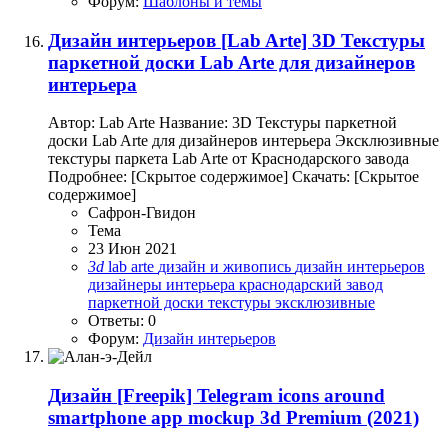
Форум:
Шаблоны и темы
Дизайн интерьеров
[Lab Arte] 3D Текстуры
паркетной доски Lab Arte для дизайнеров
интерьера
Автор: Lab Arte Название: 3D Текстуры паркетной
доски Lab Arte для дизайнеров интерьера Эксклюзивные
текстуры паркета Lab Arte от Краснодарского завода
Подробнее: [Скрытое содержимое] Скачать: [Скрытое
содержимое]
Сафрон-Гвидон
Тема
23 Июн 2021
3d
lab arte
дизайн и живопись
дизайн интерьеров
дизайнеры интерьера
краснодарский завод
паркетной доски
текстуры
эксклюзивные
Ответы: 0
Форум:
Дизайн интерьеров
Дизайн
[Freepik] Telegram icons around
smartphone app mockup 3d Premium (2021)