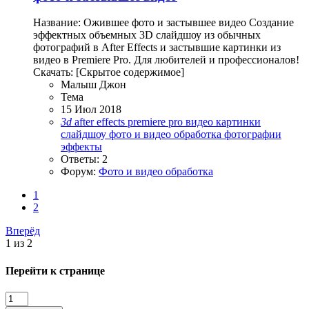
Название: Ожившее фото и застывшее видео Создание
эффектных объемных 3D слайдшоу из обычных
фотографий в After Effects и застывшие картинки из
видео в Premiere Pro. Для любителей и профессионалов!
Скачать: [Скрытое содержимое]
Малыш Джон
Тема
15 Июл 2018
3d
after effects
premiere pro
видео
картинки
слайдшоу
фото и видео обработка
фотографии
эффекты
Ответы: 2
Форум:
Фото и видео обработка
1
2
Вперёд
1 из 2
Перейти к странице