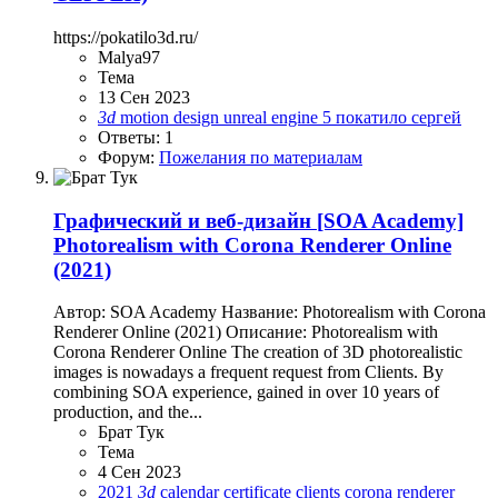
https://pokatilo3d.ru/
Malya97
Тема
13 Сен 2023
3d
motion design
unreal engine 5
покатило сергей
Ответы: 1
Форум:
Пожелания по материалам
Графический и веб-дизайн
[SOA Academy]
Photorealism with Corona Renderer Online
(2021)
Автор: SOA Academy Название: Photorealism with Corona
Renderer Online (2021) Описание: Photorealism with
Corona Renderer Online The creation of 3D photorealistic
images is nowadays a frequent request from Clients. By
combining SOA experience, gained in over 10 years of
production, and the...
Брат Тук
Тема
4 Сен 2023
2021
3d
calendar
certificate
clients
corona renderer