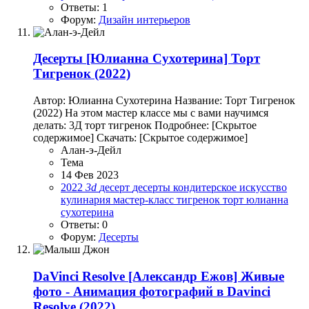
Ответы: 1
Форум:
Дизайн интерьеров
Десерты
[Юлианна Сухотерина] Торт
Тигренок (2022)
Автор: Юлианна Сухотерина Название: Торт Тигренок
(2022) На этом мастер классе мы с вами научимся
делать: 3Д торт тигренок Подробнее: [Скрытое
содержимое] Скачать: [Скрытое содержимое]
Алан-э-Дейл
Тема
14 Фев 2023
2022
3d
десерт
десерты
кондитерское искусство
кулинария
мастер-класс
тигренок
торт
юлианна
сухотерина
Ответы: 0
Форум:
Десерты
DaVinci Resolve
[Александр Ежов] Живые
фото - Анимация фотографий в Davinci
Resolve (2022)