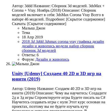
Автор: 3ddd Название: Сборник 3d моделей. 3dsMax +
Corona + Vray. Ноябрь (2018) Описание: Сборник
моделей включает в себя: 3dsMax Corona Vray Всего в
наборе 46 моделей. Подробнее: [Скрытое содержимое]
Скачать: [Скрытое содержимое]
Малыш Джон
Тема
18 Апр 2019
2018
3d
3d
dd
3d
smax
corona
vray
графика
дизайн
дизайн и живопись
модели
набор
сборник
сборник
3d
моделей
Ответы: 6
Форум:
Дизайн и живопись
Unity
[Udemy] Создаем 40 2D и 3D игр на
юнити (2019)
Автор: Udemy Название: Создаем 40 2D и 3D игр на
юнити (2019) Описание: Чему вы научитесь: Создадите
2д и 3д игры Спроектируете игры Будете писать на C#
Научитесь создавать игры с нуля Этот курс основан на
проектах, поэтому вы не будете изучать кучу
бесполезных методов программирования. В...