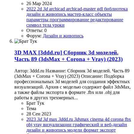
26 Мар 2024
2022
2d
3d
archicad
archicad-master
gdl
библиотека
дизайн и живопись
мастер-класс
объекты
параметры
программирование
редактирование
символ
тела
уроки
Ответы: 0
Форум:
Дизайн и живопись
3D MAX
[3ddd.ru] Сборник 3d моделей.
Часть 89 (3dsMax + Corona + Vray) (2023)
Автор: 3ddd.ru Название: Сборник 3d моделей. Часть 89
(3dsMax + Corona + Vray) (2023) Описание: Подборка
профессиональных 3d моделей для создания эффектных
визуализаций. Архив с моделью содержит файл 3dsMax,
а также файлы экспорта в формате .fbx или .obj для
работы в других трехмерных...
Брат Тук
Тема
28 Сен 2023
2023
3d
3d
max
3d
dd.ru
3d
smax
cinema 4d
corona
fbx
obj
vray
визуализации
графический и веб-дизайн
дизайн и живопись
модели
формат
экспорт