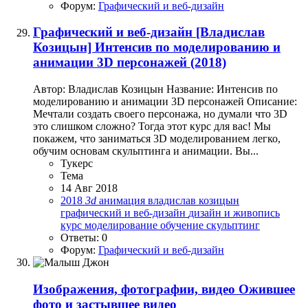
Форум:
Графический и веб-дизайн
Графический и веб-дизайн
[Владислав
Козицын] Интенсив по моделированию и
анимации 3D персонажей (2018)
Автор: Владислав Козицын Название: Интенсив по
моделированию и анимации 3D персонажей Описание:
Мечтали создать своего персонажа, но думали что 3D
это слишком сложно? Тогда этот курс для вас! Мы
покажем, что заниматься 3D моделированием легко,
обучим основам скульптинга и анимации. Вы...
Тукерс
Тема
14 Авг 2018
2018
3d
анимация
владислав козицын
графический и веб-дизайн
дизайн и живопись
курс
моделирование
обучение
скульптинг
Ответы: 0
Форум:
Графический и веб-дизайн
Изображения, фотографии, видео
Ожившее
фото и застывшее видео