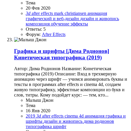
Тема
20 Фев 2020
3d
after effects
mark christiansen
анимация
графический и веб-дизайн
дизайн и живопись
композиция
обучение
эффекты
Ответы: 5
Форум:
After Effects
Графика и шрифты
[Дима Родионов]
Кинетическая типографика (2019)
Автор: Дима Родионов Название: Кинетическая
типографика (2019) Описание: Вход в трехмерную
анимацию через шрифт — учимся анимировать буквы и
тексты в программах after effects и cinema 4d, создаем
живую типографику, эффектные композиции из букв и
слов, титры. Кому подойдет курс: — тем, кто...
Малыш Джон
Тема
16 Янв 2020
2019
3d
after effects
cinema 4d
анимация
графика и
шрифты
дизайн и живопись
дима родионов
типографика
шрифт