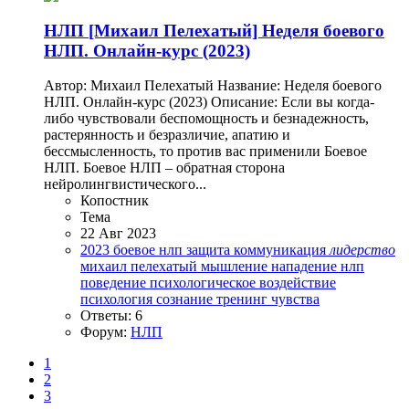
НЛП
[Михаил Пелехатый] Неделя боевого
НЛП. Онлайн-курс (2023)
Автор: Михаил Пелехатый Название: Неделя боевого
НЛП. Онлайн-курс (2023) Описание: Если вы когда-
либо чувствовали беспомощность и безнадежность,
растерянность и безразличие, апатию и
бессмысленность, то против вас применили Боевое
НЛП. Боевое НЛП – обратная сторона
нейролингвистического...
Копостник
Тема
22 Авг 2023
2023
боевое нлп
защита
коммуникация
лидерство
михаил пелехатый
мышление
нападение
нлп
поведение
психологическое воздействие
психология
сознание
тренинг
чувства
Ответы: 6
Форум:
НЛП
1
2
3