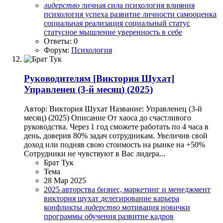
лидерство
личная сила
психология влияния
психология успеха
развитие личности
самооценка
социальная реализация
социальный статус
статусное мышление
уверенность в себе
Ответы: 0
Форум:
Психология
Руководителям
[Виктория Шухат]
Управленец (3-й месяц) (2025)
Автор: Виктория Шухат Название: Управленец (3-й
месяц) (2025) Описание От хаоса до счастливого
руководства. Через 1 год сможете работать по 4 часа в
день, доверив 80% задач сотрудникам. Увеличив свой
доход или подняв свою стоимость на рынке на +50%
Сотрудники не чувствуют в Вас лидера...
Брат Тук
Тема
28 Мар 2025
2025
авторства
бизнес, маркетинг и менеджмент
виктория шухат
делегирование
карьера
конфликты
лидерство
мотивация
новички
программы обучения
развитие кадров