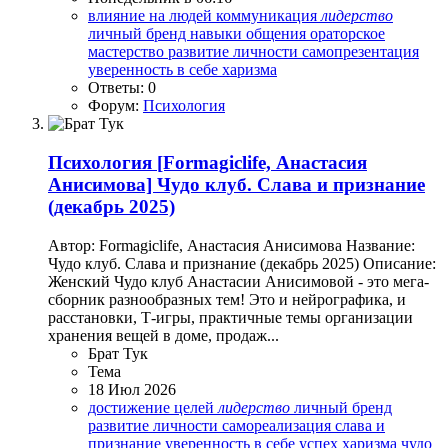
влияние на людей
коммуникация
лидерство
личный бренд
навыки общения
ораторское
мастерство
развитие личности
самопрезентация
уверенность в себе
харизма
Ответы: 0
Форум:
Психология
Психология
[Formagiclife, Анастасия
Анисимова] Чудо клуб. Слава и признание
(декабрь 2025)
Автор: Formagiclife, Анастасия Анисимова Название:
Чудо клуб. Слава и признание (декабрь 2025) Описание:
Женский Чудо клуб Анастасии Анисимовой - это мега-
сборник разнообразных тем! Это и нейрографика, и
расстановки, Т-игры, практичные темы организации
хранения вещей в доме, продаж...
Брат Тук
Тема
18 Июл 2026
достижение целей
лидерство
личный бренд
развитие личности
самореализация
слава и
признание
уверенность в себе
успех
харизма
чудо