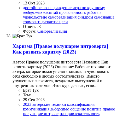
13 Окт 2023
достойное вознаграждение
игра по крупному
лидерство
масштаб
проявленность
работа в
удовольствие
самореализация
синдром самозванца
тормозить развитие
цели
Ответы: 3
Форум:
Самореализация
Харизма
[Правое полушарие интроверта]
Как развить харизму (2023)
Автор: Правое полушарие интроверта Название: Как
развить харизму (2023) Описание: Рабочие техники от
актера, которые помогут снять зажимы и чувствовать
себя свободно в любых обстоятельствах. Вместо
упущенных знакомств, неудачных выступлений и
внутренних зажимов. Этот курс для вас, если...
Брат Тук
Тема
29 Сен 2023
2023
актерские техники
классификация
коммуникация
лидерство
общение
позитив
правое
полушарие интроверта
привлекательность