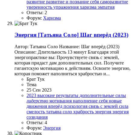
развитие
развитие и познание себя
саморазвитие
уверенность
упражнения
харизма
эмпатия
Ответы: 2
Форум:
Харизма
Энергия
[Татьяна Соло] Шаг вперёд (2023)
Автор: Татьяна Соло Название: Шаг вперёд (2023)
Описание: Длительность 13 минут Благодаря этой
энергопрактике вы: Прочувствуете связь с землей,
которая придаст дам дополнительных сил. Получите
гигантскую мотивацию к действиям. Освоите энергию,
которая поможет наполниться храбростью и...
Брат Тук
Тема
25 Сен 2023
2023
высокие результаты
дополнительные силы
лидерство
мотивация
наполнение себя
новые
движения вперёд
психология
связь с землей
сила
смелость
татьяна соло
храбрость
энергия
энергия
созидания
Ответы: 4
Форум:
Энергия