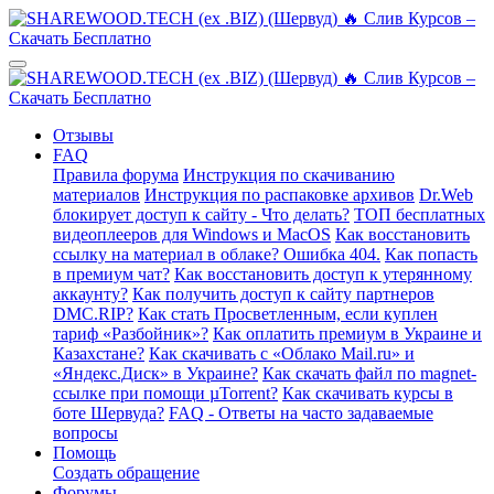
Отзывы
FAQ
Правила форума
Инструкция по скачиванию
материалов
Инструкция по распаковке архивов
Dr.Web
блокирует доступ к сайту - Что делать?
ТОП бесплатных
видеоплееров для Windows и MacOS
Как восстановить
ссылку на материал в облаке? Ошибка 404.
Как попасть
в премиум чат?
Как восстановить доступ к утерянному
аккаунту?
Как получить доступ к сайту партнеров
DMC.RIP?
Как стать Просветленным, если куплен
тариф «Разбойник»?
Как оплатить премиум в Украине и
Казахстане?
Как скачивать с «Облако Mail.ru» и
«Яндекс.Диск» в Украине?
Как скачать файл по magnet-
ссылке при помощи µTorrent?
Как скачивать курсы в
боте Шервуда?
FAQ - Ответы на часто задаваемые
вопросы
Помощь
Создать обращение
Форумы