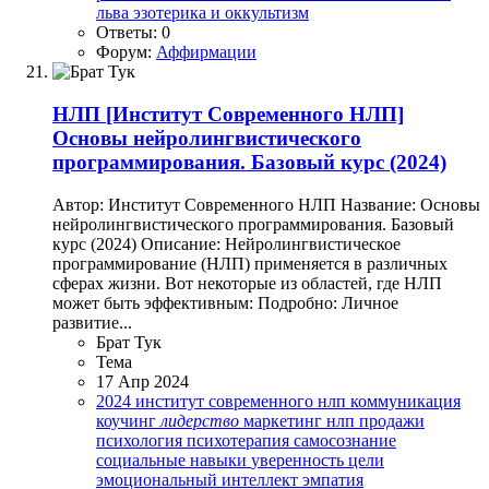
льва
эзотерика и оккультизм
Ответы: 0
Форум:
Аффирмации
НЛП
[Институт Современного НЛП]
Основы нейролингвистического
программирования. Базовый курс (2024)
Автор: Институт Современного НЛП Название: Основы
нейролингвистического программирования. Базовый
курс (2024) Описание: Нейролингвистическое
программирование (НЛП) применяется в различных
сферах жизни. Вот некоторые из областей, где НЛП
может быть эффективным: Подробно: Личное
развитие...
Брат Тук
Тема
17 Апр 2024
2024
институт современного нлп
коммуникация
коучинг
лидерство
маркетинг
нлп
продажи
психология
психотерапия
самосознание
социальные навыки
уверенность
цели
эмоциональный интеллект
эмпатия