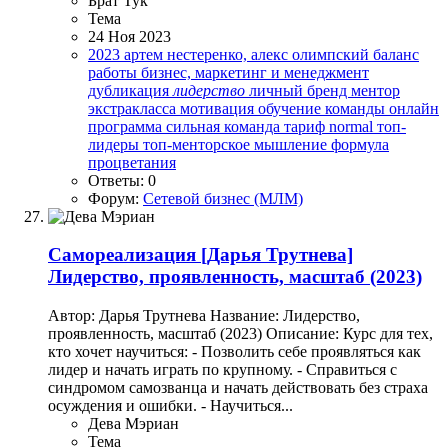
Брат Тук
Тема
24 Ноя 2023
2023
артем нестеренко, алекс олимпский
баланс
работы
бизнес, маркетинг и менеджмент
дубликация
лидерство
личный бренд
ментор
экстракласса
мотивация
обучение команды
онлайн
программа
сильная команда
тариф normal
топ-
лидеры
топ-менторское мышление
формула
процветания
Ответы: 0
Форум:
Сетевой бизнес (МЛМ)
Самореализация
[Дарья Трутнева]
Лидерство, проявленность, масштаб (2023)
Автор: Дарья Трутнева Название: Лидерство,
проявленность, масштаб (2023) Описание: Курс для тех,
кто хочет научиться: - Позволить себе проявляться как
лидер и начать играть по крупному. - Справиться с
синдромом самозванца и начать действовать без страха
осуждения и ошибки. - Научиться...
Дева Мэриан
Тема