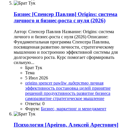
Бизнес
[Спенсер Павлив] Origins: система
личного и бизнес-роста с нуля (2026)
Автор: Спенсер Павлив Название: Origins: система
личного и бизнес-роста с нуля (2026) Описание:
Фундаментальная программа Спенсера Павлива,
посвященная развитию личности, стратегическому
мышлению и построению эффективной системы для
долгосрочного роста. Курс помогает сформировать
сильную...
Брат Тук
Тема
5 Июл 2026
origins
spencer pawliw
лидерство
личная
эффективность
постановка целей
принятие
решений
продуктивность
развитие бизнеса
саморазвитие
стратегическое мышление
Ответы: 0
Форум:
Бизнес, маркетинг и менеджмент
Психология
[Apeiron, Алексей Арестович]