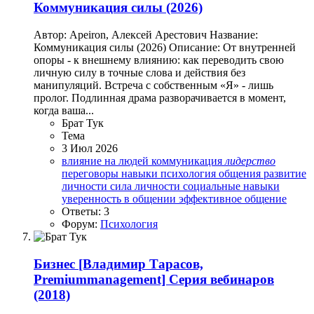
Коммуникация силы (2026)
Автор: Apeiron, Алексей Арестович Название:
Коммуникация силы (2026) Описание: От внутренней
опоры - к внешнему влиянию: как переводить свою
личную силу в точные слова и действия без
манипуляций. Встреча с собственным «Я» - лишь
пролог. Подлинная драма разворачивается в момент,
когда ваша...
Брат Тук
Тема
3 Июл 2026
влияние на людей
коммуникация
лидерство
переговоры навыки
психология общения
развитие
личности
сила личности
социальные навыки
уверенность в общении
эффективное общение
Ответы: 3
Форум:
Психология
Бизнес
[Владимир Тарасов,
Premiummanagement] Серия вебинаров
(2018)