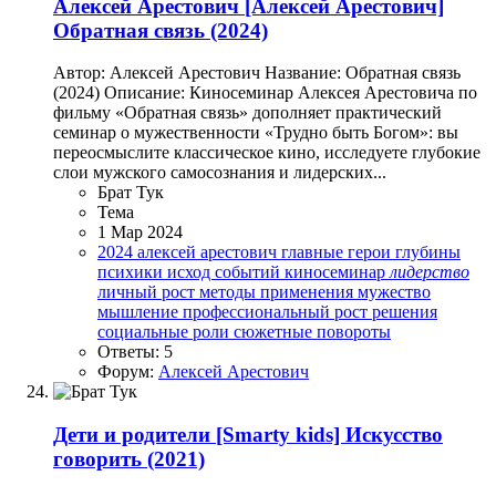
Алексей Арестович
[Алексей Арестович]
Обратная связь (2024)
Автор: Алексей Арестович Название: Обратная связь
(2024) Описание: Киносеминар Алексея Арестовича по
фильму «Обратная связь» дополняет практический
семинар о мужественности «Трудно быть Богом»: вы
переосмыслите классическое кино, исследуете глубокие
слои мужского самосознания и лидерских...
Брат Тук
Тема
1 Мар 2024
2024
алексей арестович
главные герои
глубины
психики
исход событий
киносеминар
лидерство
личный рост
методы применения
мужество
мышление
профессиональный рост
решения
социальные роли
сюжетные повороты
Ответы: 5
Форум:
Алексей Арестович
Дети и родители
[Smarty kids] Искусство
говорить (2021)