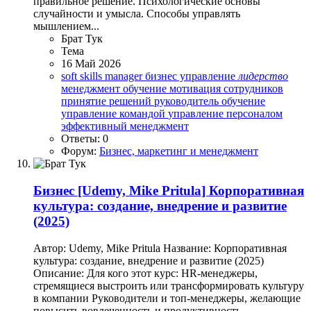
правильное решение. Психологические основы
случайности и умысла. Способы управлять
мышлением...
Брат Тук
Тема
16 Май 2026
soft skills manager
бизнес управление
лидерство
менеджмент обучение
мотивация сотрудников
принятие решений
руководитель обучение
управление командой
управление персоналом
эффективный менеджмент
Ответы: 0
Форум:
Бизнес, маркетинг и менеджмент
Бизнес
[Udemy, Mike Pritula] Корпоративная
культура: создание, внедрение и развитие
(2025)
Автор: Udemy, Mike Pritula Название: Корпоративная
культура: создание, внедрение и развитие (2025)
Описание: Для кого этот курс: HR-менеджеры,
стремящиеся выстроить или трансформировать культуру
в компании Руководители и топ-менеджеры, желающие
повысить вовлеченность и продуктивность...