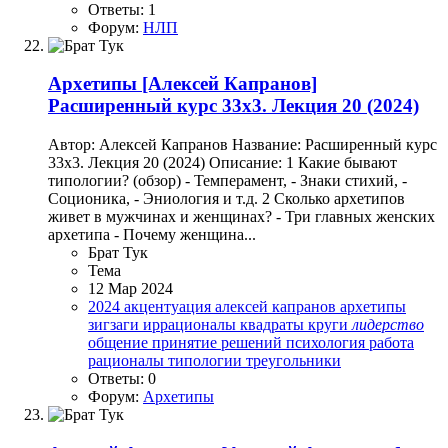
Ответы: 1
Форум:
НЛП
Архетипы
[Алексей Капранов]
Расширенный курс 33х3. Лекция 20 (2024)
Автор: Алексей Капранов Название: Расширенный курс
33х3. Лекция 20 (2024) Описание: 1 Какие бывают
типологии? (обзор) - Темперамент, - Знаки стихий, -
Соционика, - Эниология и т.д. 2 Сколько архетипов
живет в мужчинах и женщинах? - Три главных женских
архетипа - Почему женщина...
Брат Тук
Тема
12 Мар 2024
2024
акцентуация
алексей капранов
архетипы
зигзаги
иррационалы
квадраты
круги
лидерство
общение
принятие решений
психология
работа
рационалы
типологии
треугольники
Ответы: 0
Форум:
Архетипы