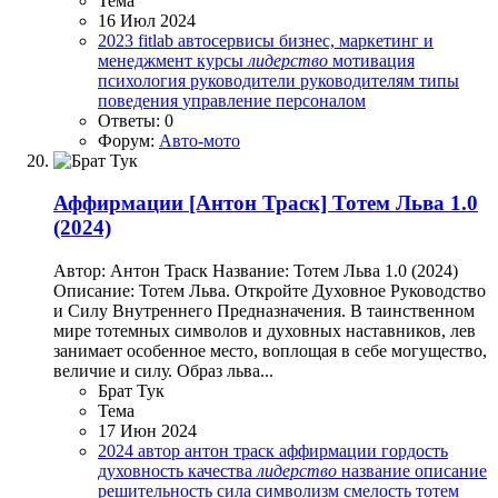
Тема
16 Июл 2024
2023
fitlab
автосервисы
бизнес, маркетинг и
менеджмент
курсы
лидерство
мотивация
психология
руководители
руководителям
типы
поведения
управление персоналом
Ответы: 0
Форум:
Авто-мото
Аффирмации
[Антон Траск] Тотем Льва 1.0
(2024)
Автор: Антон Траск Название: Тотем Льва 1.0 (2024)
Описание: Тотем Льва. Откройте Духовное Руководство
и Силу Внутреннего Предназначения. В таинственном
мире тотемных символов и духовных наставников, лев
занимает особенное место, воплощая в себе могущество,
величие и силу. Образ льва...
Брат Тук
Тема
17 Июн 2024
2024
автор
антон траск
аффирмации
гордость
духовность
качества
лидерство
название
описание
решительность
сила
символизм
смелость
тотем