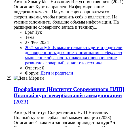
Автор: Smarty kids Название: Искусство говорить (2021)
Описание: Курс направлен: На формирование
лидерских качеств. На умение договариваться со
сверстниками, чтобы проявить себя в коллективе. На
умение запоминать большие объемы информации. На
расширение словарного запаса и технику...
Брат Тук
Тема
27 Фев 2024
2021
smarty kids
выразительность
дети и родители
договоренность
дыхание
запоминание
лидерство
мышление
образность
практика
произношение
развитие
словарный запас
тело
техника
Ответы: 0
Форум:
Дети и родители
Профайлинг
[Институт Современного НЛП]
Полный курс невербальной коммуникации
(2023)
Автор: Институт Современного НЛП Название:
Полный курс невербальной коммуникации (2023)
Описание: С какими запросами приходят на курс? ♦