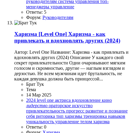
руководителям
система управления
топ-
менеджеры
управление
Ответы: 5
Форум:
Руководителям
Харизма
[Level One] Харизма - как
привлекать и вдохновлять других (2024)
Автор: Level One Название: Харизма - как привлекать и
вдохновлять других (2024) Описание У каждого свой
секрет привлекательности Одни очаровывают мягким
голосом и скромностью, другие — наглым взглядом и
дерзостью. Не всем мужчинам идет брутальность, не
каждая девушка должна быть принцессой...
Брат Тук
Тема
14 Мар 2025
2024
level one
актриса
вдохновление
кино
лидерство
ораторское искусство
привлекательность
прогресс
развитие и познание
себя
риторика
тип харизмы
тренировка навыков
уникальность
управление телом
харизма
Ответы: 0
Форум:
Харизма