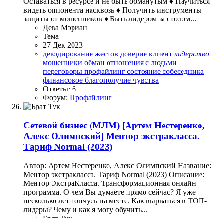
Оставаться в ресурсе и не быть обманутым ♦ Научиться
видеть оппонента насквозь ♦ Получить инструменты
защиты от мошенников ♦ Быть лидером за столом...
Дева Мэриан
Тема
27 Дек 2023
декодирование жестов
доверие
клиент
лидерство
мошенники
обман
отношения с людьми
переговоры
профайлинг
состояние собеседника
финансовое благополучие
чувства
Ответы: 6
Форум:
Профайлинг
Сетевой бизнес (МЛМ)
[Артем Нестеренко,
Алекс Олимпский] Ментор экстракласса.
Тариф Normal (2023)
Автор: Артем Нестеренко, Алекс Олимпский Название:
Ментор экстракласса. Тариф Normal (2023) Описание:
Ментор ЭкстраКласса. Трансформационная онлайн
программа. О чем Вы думаете прямо сейчас? Я уже
несколько лет топчусь на месте. Как вырваться в ТОП-
лидеры? Чему и как я могу обучить...