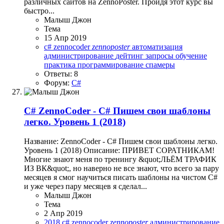
различных сайтов на ZennoPoster. Пройдя этот курс вы
быстро...
Малыш Джон
Тема
15 Апр 2019
c#
zennocoder
zennoposter
автоматизация
администрирование
дейтинг
запросы
обучение
практика
программирование
спамеры
Ответы: 8
Форум:
C#
C#
ZennoCoder - C# Пишем свои шаблоны
легко. Уровень 1 (2018)
Название: ZennoCoder - C# Пишем свои шаблоны легко.
Уровень 1 (2018) Описание: ПРИВЕТ СОРАТНИКАМ!
Многие знают меня по тренингу &quot;ЛЬЁМ ТРАФИК
ИЗ ВК&quot;, но наверно не все знают, что всего за пару
месяцев я смог научиться писать шаблоны на чистом C#
и уже через пару месяцев я сделал...
Малыш Джон
Тема
2 Апр 2019
2018
c#
zennocoder
zennoposter
администрирование