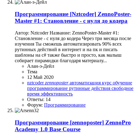
Программирование
[Nztcoder] ZennoPoster-
Master #1: Становление - с нуля до кодера
Автор: Nztcoder Название: ZennoPoster-Master #1:
Становление - с нуля до кодера Через три месяца после
изучения Ты сможешь автоматизировать 90% всех
рутинных действий в интернет и на пк и писать
шаблоны на c# также быстро и просто, как малыш
собирает пирамидки благодаря материалу...
Алан-э-Дейл
Тема
12 Май 2020
nztcoder
zennoposter
автоматизация
курс
обучение
программирование
рутинные действия
свободное
время
эффективность
Ответы: 14
Форум:
Программирование
Программирование
[zennoposter] ZennoPro
Academy 1.0 Base Course