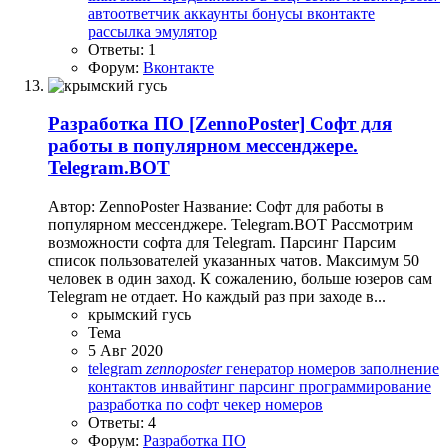
автоответчик
аккаунты
бонусы
вконтакте
рассылка
эмулятор
Ответы: 1
Форум:
Вконтакте
Разработка ПО
[ZennoPoster] Софт для
работы в популярном мессенджере.
Telegram.BOT
Автор: ZennoPoster Название: Софт для работы в
популярном мессенджере. Telegram.BOT Рассмотрим
возможности софта для Telegram. Парсинг Парсим
список пользователей указанных чатов. Максимум 50
человек в один заход. К сожалению, больше юзеров сам
Telegram не отдает. Но каждый раз при заходе в...
крымский гусь
Тема
5 Авг 2020
telegram
zennoposter
генератор номеров
заполнение
контактов
инвайтинг
парсинг
программирование
разработка по
софт
чекер номеров
Ответы: 4
Форум:
Разработка ПО