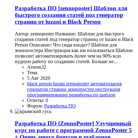
Разработка ПО
[zennoposter] Шаблон для
быстрого создания статей под генератор
страниц от luzani и Black Person
Автор: zennoposter Название: Шаблон для быстрого
создания статей под генератор страниц от luzani и Black
Person Описание: Что сюда входит? Шаблон для
зеннопостера Инструкция как им пользоваться Шаблон
позволит автоматизировать более чем на 90% всю
нудную работу по созданию статей. Больше не...
Arsenn32
Тема
5 Авг 2020
black person
luzani
zennoposter
автоматизация
генератор страниц
зеннопостер
инструкция
программирование
разработка по
шаблон
Ответы: 0
Форум:
Разработка ПО
Разработка ПО
[ZennoPoster] Улучшенный
курс по работе с программой ZennoPoster 5
+ Очень много бонусов и шаблонов