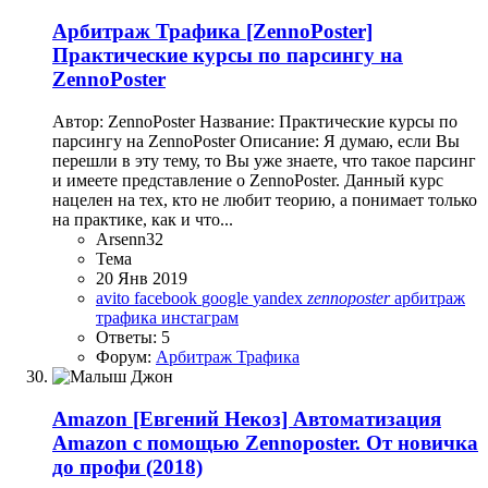
Арбитраж Трафика
[ZennoPoster]
Практические курсы по парсингу на
ZennoPoster
Автор: ZennoPoster Название: Практические курсы по
парсингу на ZennoPoster Описание: Я думаю, если Вы
перешли в эту тему, то Вы уже знаете, что такое парсинг
и имеете представление о ZennoPoster. Данный курс
нацелен на тех, кто не любит теорию, а понимает только
на практике, как и что...
Arsenn32
Тема
20 Янв 2019
avito
facebook
google
yandex
zennoposter
арбитраж
трафика
инстаграм
Ответы: 5
Форум:
Арбитраж Трафика
Amazon
[Евгений Некоз] Автоматизация
Amazon с помощью Zennoposter. От новичка
до профи (2018)