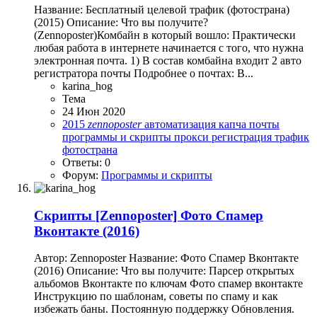
Название: Бесплатный целевой трафик (фотострана)
(2015) Описание: Что вы получите?
(Zennoposter)Комбайн в который вошло: Практически
любая работа в интернете начинается с того, что нужна
электронная почта. 1) В состав комбайна входит 2 авто
регистратора почты Подробнее о почтах: В...
karina_hog
Тема
24 Июн 2020
2015
zennoposter
автоматизация
капча
почты
программы и скрипты
прокси
регистрация
трафик
фотострана
Ответы: 0
Форум:
Программы и скрипты
Скрипты
[Zennoposter] Фото Спамер
Вконтакте (2016)
Автор: Zennoposter Название: Фото Спамер Вконтакте
(2016) Описание: Что вы получите: Парсер открытых
альбомов Вконтакте по ключам Фото спамер вконтакте
Инструкцию по шаблонам, советы по спаму и как
избежать баны. Постоянную поддержку Обновления.