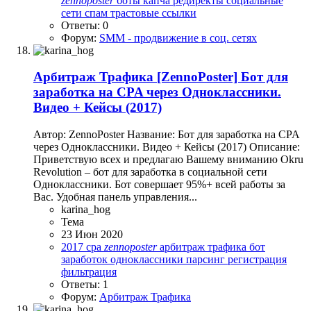
zennoposter
боты
капча
редиректы
социальные
сети
спам
трастовые ссылки
Ответы: 0
Форум:
SMM - продвижение в соц. сетях
Арбитраж Трафика
[ZennoPoster] Бот для
заработка на CPA через Одноклассники.
Видео + Кейсы (2017)
Автор: ZennoPoster Название: Бот для заработка на CPA
через Одноклассники. Видео + Кейсы (2017) Описание:
Приветствую всех и предлагаю Вашему вниманию Okru
Revolution – бот для заработка в социальной сети
Одноклассники. Бот совершает 95%+ всей работы за
Вас. Удобная панель управления...
karina_hog
Тема
23 Июн 2020
2017
cpa
zennoposter
арбитраж трафика
бот
заработок
одноклассники
парсинг
регистрация
фильтрация
Ответы: 1
Форум:
Арбитраж Трафика