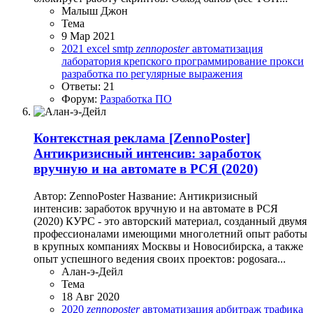
Малыш Джон
Тема
9 Мар 2021
2021
excel
smtp
zennoposter
автоматизация
лаборатория крепского
программирование
прокси
разработка по
регулярные выражения
Ответы: 21
Форум:
Разработка ПО
Контекстная реклама
[ZennoPoster]
Антикризисный интенсив: заработок
вручную и на автомате в РСЯ (2020)
Автор: ZennoPoster Название: Антикризисный
интенсив: заработок вручную и на автомате в РСЯ
(2020) КУРС - это авторский материал, созданный двумя
профессионалами имеющими многолетний опыт работы
в крупных компаниях Москвы и Новосибирска, а также
опыт успешного ведения своих проектов: pogosara...
Алан-э-Дейл
Тема
18 Авг 2020
2020
zennoposter
автоматизация
арбитраж трафика