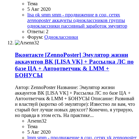
Тема
5 Авг 2020
lisa ok
smm
smm - продвижение в соц. сетях
zennoposter
аккаунты одноклассников
группы
одноклассники
пассивный заработок
эмулятор
Ответы: 2
Форум:
Одноклассники
Вконтакте
[ZennoPoster] Эмулятор жизни
аккаунтов ВК [LISA VK] + Рассылка ЛС по
базе ЦА + Автоответчик & LMM +
БОНУСЫ
Автор: ZennoPoster Название: Эмулятор жизни
аккаунтов ВК [LISA VK] + Рассылка ЛС по базе ЦА +
Автоответчик & LMM + БОНУСЫ Описание: Развивай
и властвуй (коротко об эмуляторе): Известно ли вам, что
старый бот лучше новых двухсот? Конечно, я утрирую,
но правда в этом есть. На практике...
Arsenn32
Тема
5 Авг 2020
lmm
smm - продвижение в соц. сетях
vk
zennoposter