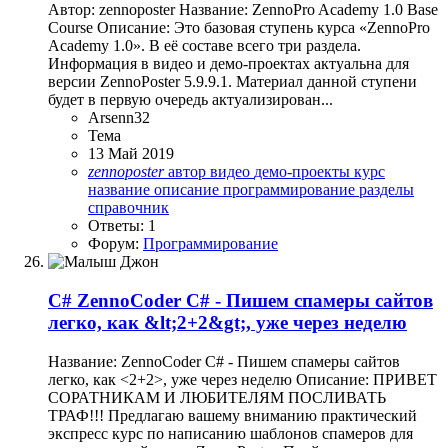
Автор: zennoposter Название: ZennoPro Academy 1.0 Base
Course Описание: Это базовая ступень курса «ZennoPro
Academy 1.0». В её составе всего три раздела.
Информация в видео и демо-проектах актуальна для
версии ZennoPoster 5.9.9.1. Материал данной ступени
будет в первую очередь актуализирован...
Arsenn32
Тема
13 Май 2019
zennoposter
автор
видео
демо-проекты
курс
название
описание
программирование
разделы
справочник
Ответы: 1
Форум:
Программирование
C#
ZennoCoder C# - Пишем спамеры сайтов
легко, как &lt;2+2&gt;, уже через неделю
Название: ZennoCoder C# - Пишем спамеры сайтов
легко, как <2+2>, уже через неделю Описание: ПРИВЕТ
СОРАТНИКАМ И ЛЮБИТЕЛЯМ ПОСЛИВАТЬ
ТРАФ!!! Предлагаю вашему вниманию практический
экспресс курс по написанию шаблонов спамеров для