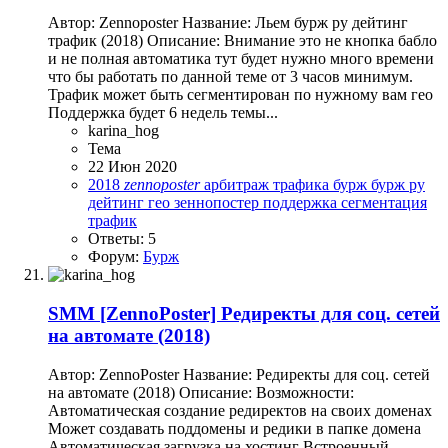
Автор: Zennoposter Название: Льем бурж ру дейтинг
трафик (2018) Описание: Внимание это не кнопка бабло
и не полная автоматика тут будет нужно много времени
что бы работать по данной теме от 3 часов минимум.
Трафик может быть сегментирован по нужному вам гео
Поддержка будет 6 недель темы...
karina_hog
Тема
22 Июн 2020
2018
zennoposter
арбитраж трафика
бурж
бурж ру
дейтинг
гео
зеннопостер
поддержка
сегментация
трафик
Ответы: 5
Форум:
Бурж
SMM
[ZennoPoster] Редиректы для соц. сетей
на автомате (2018)
Автор: ZennoPoster Название: Редиректы для соц. сетей
на автомате (2018) Описание: Возможности:
Автоматическая создание редиректов на своих доменах
Может создавать поддомены и редики в папке домена
Автоматическая загрузка на хостинг Встроенный