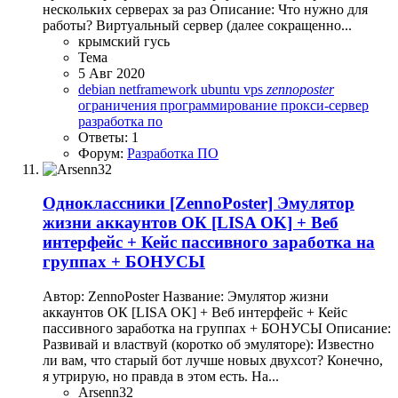
нескольких серверах за раз Описание: Что нужно для
работы? Виртуальный сервер (далее сокращенно...
крымский гусь
Тема
5 Авг 2020
debian
netframework
ubuntu
vps
zennoposter
ограничения
программирование
прокси-сервер
разработка по
Ответы: 1
Форум:
Разработка ПО
Одноклассники
[ZennoPoster] Эмулятор
жизни аккаунтов ОК [LISA OK] + Веб
интерфейс + Кейс пассивного заработка на
группах + БОНУСЫ
Автор: ZennoPoster Название: Эмулятор жизни
аккаунтов ОК [LISA OK] + Веб интерфейс + Кейс
пассивного заработка на группах + БОНУСЫ Описание:
Развивай и властвуй (коротко об эмуляторе): Известно
ли вам, что старый бот лучше новых двухсот? Конечно,
я утрирую, но правда в этом есть. На...
Arsenn32