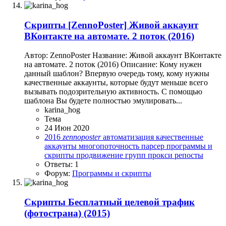
Скрипты
[ZennoPoster] Живой аккаунт
ВКонтакте на автомате. 2 поток (2016)
Автор: ZennoPoster Название: Живой аккаунт ВКонтакте
на автомате. 2 поток (2016) Описание: Кому нужен
данный шаблон? Впервую очередь тому, кому нужны
качественные аккаунты, которые будут меньше всего
вызывать подозрительную активность. С помощью
шаблона Вы будете полностью эмулировать...
karina_hog
Тема
24 Июн 2020
2016
zennoposter
автоматизация
качественные
аккаунты
многопоточность
парсер
программы и
скрипты
продвижение групп
прокси
репосты
Ответы: 1
Форум:
Программы и скрипты
Скрипты
Бесплатный целевой трафик
(фотострана) (2015)