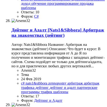
доход
обучение
программирование
продажа
шаблоны
Ответы: 10
Форум:
C#
Дейтинг и Адалт
[Nats1&Sibbora] Арбитраж
на знакомствах (дейтинг)
Автор: Nats1&Sibbora Название: Арбитраж на
знакомствах (дейтинг) Описание: Что будет в курсе: В
курсе представлена информация от А до Я по
получению и монетизации трафика с западных дейтинг-
сайтов. Схема подойдет не только для дейтинга/адалта,
но и для практически любых других вертикалей...
Arsenn32
Тема
24 Фев 2019
c#
nats1&sibbora
zennoposter
арбитраж
арбитраж
трафика
дейтинг
дейтинг и адалт
партнерские
программы
трафик
шаблоны
Ответы: 17
Форум:
Дейтинг и Адалт