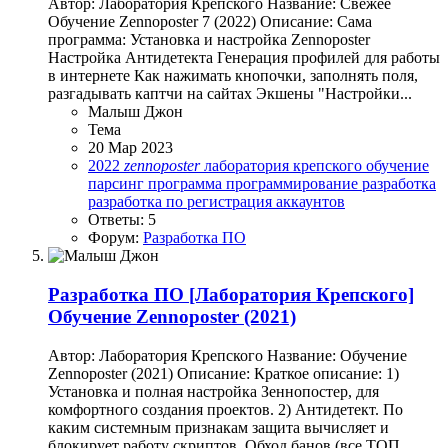
Автор: Лаборатория Крепского Название: Свежее
Обучение Zennoposter 7 (2022) Описание: Сама
программа: Установка и настройка Zennoposter
Настройка Антидетекта Генерация профилей для работы
в интернете Как нажимать кнопочки, заполнять поля,
разгадывать каптчи на сайтах Экшены "Настройки...
Малыш Джон
Тема
20 Мар 2023
2022
zennoposter
лаборатория крепского
обучение
парсинг
программа
программирование
разработка
разработка по
регистрация аккаунтов
Ответы: 5
Форум:
Разработка ПО
Разработка ПО
[Лаборатория Крепского]
Обучение Zennoposter (2021)
Автор: Лаборатория Крепского Название: Обучение
Zennoposter (2021) Описание: Краткое описание: 1)
Установка и полная настройка Зеннопостер, для
комфортного создания проектов. 2) Антидетект. По
каким системным признакам защита вычисляет и
блокирует работу скриптов. Обход банов (все ТОП...