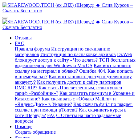
Отзывы
FAQ
Правила форума
Инструкция по скачиванию
материалов
Инструкция по распаковке архивов
Dr.Web
блокирует доступ к сайту - Что делать?
ТОП бесплатных
видеоплееров для Windows и MacOS
Как восстановить
ссылку на материал в облаке? Ошибка 404.
Как попасть
в премиум чат?
Как восстановить доступ к утерянному
аккаунту?
Как получить доступ к сайту партнеров
DMC.RIP?
Как стать Просветленным, если куплен
тариф «Разбойник»?
Как оплатить премиум в Украине и
Казахстане?
Как скачивать с «Облако Mail.ru» и
«Яндекс.Диск» в Украине?
Как скачать файл по magnet-
ссылке при помощи µTorrent?
Как скачивать курсы в
боте Шервуда?
FAQ - Ответы на часто задаваемые
вопросы
Помощь
Создать обращение
Форумы