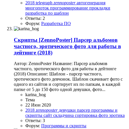
2018
telegraph
zennoposter
автогенерация
многопоток
программирование
прокладки
разработка по
шаблон
Ответы: 2
Форум:
Разработка ПО
Скрипты
[ZennoPoster] Парсер альбомов
частного, эротического фото для работы в
дейтинге (2018)
Автор: ZennoPoster Название: Парсер альбомов
частного, эротического фото для работы в дейтинге
(2018) Описание: Шаблон - парсер частного,
эротического фото девчонок. Шаблон скачивает фото с
одного из сайтов и сортирует их по папкам, в каждой
папке от 5 до 150 фото одной девушки, фото...
karina_hog
Тема
22 Июн 2020
2018
zennoposter
девушки
парсер
программы и
скрипты
сайт
складчина
сортировка
фото
эротика
Ответы: 3
Форум:
Программы и скрипты