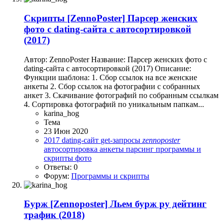
Скрипты
[ZennoPoster] Парсер женских
фото с dating-сайта с автосортировкой
(2017)
Автор: ZennoPoster Название: Парсер женских фото с
dating-сайта с автосортировкой (2017) Описание:
Функции шаблона: 1. Сбор ссылок на все женские
анкеты 2. Сбор ссылок на фотографии с собранных
анкет 3. Скачивание фотографий по собранным ссылкам
4. Сортировка фотографий по уникальным папкам...
karina_hog
Тема
23 Июн 2020
2017
dating-сайт
get-запросы
zennoposter
автосортировка
анкеты
парсинг
программы и
скрипты
фото
Ответы: 0
Форум:
Программы и скрипты
Бурж
[Zennoposter] Льем бурж ру дейтинг
трафик (2018)