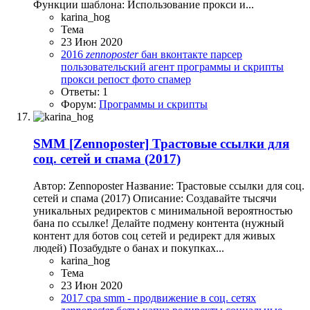
Функции шаблона: Использование прокси и...
karina_hog
Тема
23 Июн 2020
2016
zennoposter
бан
вконтакте
парсер
пользовательский агент
программы и скрипты
прокси
репост
фото спамер
Ответы: 1
Форум:
Программы и скрипты
SMM
[Zennoposter] Трастовые cсылки для
соц. сетей и спама (2017)
Автор: Zennoposter Название: Трастовые cсылки для соц.
сетей и спама (2017) Описание: Создавайте тысячи
уникальных редиректов с минимальной вероятностью
бана по ссылке! Делайте подмену контента (нужный
контент для ботов соц сетей и редирект для живых
людей) Позабудьте о банах и покупках...
karina_hog
Тема
23 Июн 2020
2017
cpa
smm - продвижение в соц. сетях