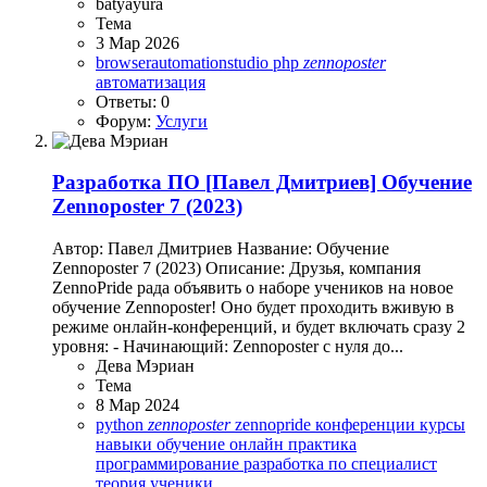
batyayura
Тема
3 Мар 2026
browserautomationstudio
php
zennoposter
автоматизация
Ответы: 0
Форум:
Услуги
Разработка ПО
[Павел Дмитриев] Обучение
Zennoposter 7 (2023)
Автор: Павел Дмитриев Название: Обучение
Zennoposter 7 (2023) Описание: Друзья, компания
ZennoPride рада объявить о наборе учеников на новое
обучение Zennoposter! Оно будет проходить вживую в
режиме онлайн-конференций, и будет включать сразу 2
уровня: - Начинающий: Zennoposter с нуля до...
Дева Мэриан
Тема
8 Мар 2024
python
zennoposter
zennopride
конференции
курсы
навыки
обучение
онлайн
практика
программирование
разработка по
специалист
теория
ученики