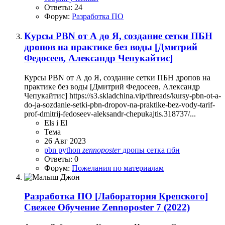
Ответы: 24
Форум:
Разработка ПО
Курсы PBN от А до Я, создание сетки ПБН
дропов на практике без воды [Дмитрий
Федосеев, Александр Чепукайтис]
Курсы PBN от А до Я, создание сетки ПБН дропов на
практике без воды [Дмитрий Федосеев, Александр
Чепукайтис] https://s3.skladchina.vip/threads/kursy-pbn-ot-a-
do-ja-sozdanie-setki-pbn-dropov-na-praktike-bez-vody-tarif-
prof-dmitrij-fedoseev-aleksandr-chepukajtis.318737/...
Els i El
Тема
26 Авг 2023
pbn
python
zennoposter
дропы
сетка пбн
Ответы: 0
Форум:
Пожелания по материалам
Разработка ПО
[Лаборатория Крепского]
Свежее Обучение Zennoposter 7 (2022)