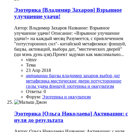
Эзотерика
[Владимир Захаров] Взрывное
улучшение удачи!
Автор: Владимир Захаров Название: Взрывное
улучшение удачи! Описание: «Взрывное улучшение
удачи!» на каждый месяц Разумеется, с привлечением
"потусторонних сил"- китайской метафизики: фэншуй,
бацзы, активаций, выбора дат, "мистических дверей"
(ци мэнь дунь цзя).Проект задуман как максимально...
vitruv
Тема
23 Апр 2018
активации
бацзы
владимир захаров
выбор дат
метафизика
мистические двери
потусторонние
силы
удача
фэншуй
эзотерика и оккультизм
Ответы: 0
Форум:
Эзотерика и оккультизм
Эзотерика
[Ольга Николаева] Активации: с
нуля до результата
Автор: Ольга Николаева Название: Активации: с нуля