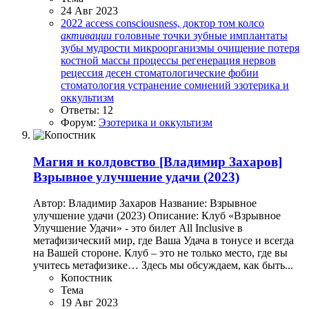
24 Авг 2023
2022
access consciousness, доктор том колсо
активации
головные точки
зубные имплантаты
зубы мудрости
микроорганизмы
очищение
потеря
костной массы
процессы
регенерация нервов
рецессия десен
стоматологические фобии
стоматология
устранение сомнений
эзотерика и
оккультизм
Ответы: 12
Форум:
Эзотерика и оккультизм
Магия и колдовство
[Владимир Захаров]
Взрывное улучшение удачи (2023)
Автор: Владимир Захаров Название: Взрывное
улучшение удачи (2023) Описание: Клуб «Взрывное
Улучшение Удачи» - это билет All Inclusive в
метафизический мир, где Ваша Удача в тонусе и всегда
на Вашей стороне. Клуб – это не только место, где вы
учитесь метафизике… Здесь мы обсуждаем, как быть...
Копостник
Тема
19 Авг 2023