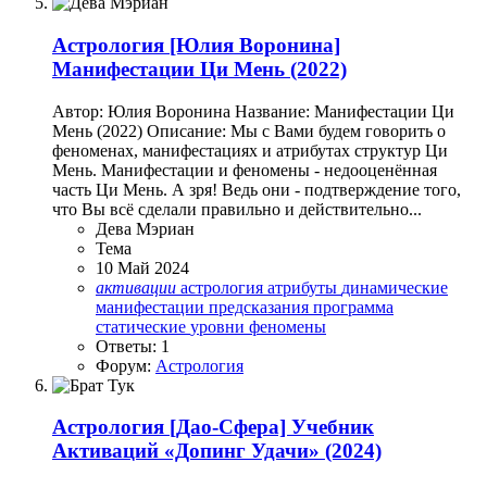
Астрология
[Юлия Воронина]
Манифестации Ци Мень (2022)
Автор: Юлия Воронина Название: Манифестации Ци
Мень (2022) Описание: Мы с Вами будем говорить о
феноменах, манифестациях и атрибутах структур Ци
Мень. Манифестации и феномены - недооценённая
часть Ци Мень. А зря! Ведь они - подтверждение того,
что Вы всё сделали правильно и действительно...
Дева Мэриан
Тема
10 Май 2024
активации
астрология
атрибуты
динамические
манифестации
предсказания
программа
статические
уровни
феномены
Ответы: 1
Форум:
Астрология
Астрология
[Дао-Сфера] Учебник
Активаций «Допинг Удачи» (2024)