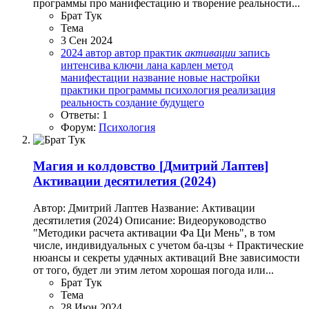
программы про манифестацию и творение реальности...
Брат Тук
Тема
3 Сен 2024
2024
автор
автор практик
активации
запись
интенсива
ключи
лана карлен
метод
манифестации
название
новые настройки
практики
программы
психология
реализация
реальность
создание будущего
Ответы: 1
Форум:
Психология
Магия и колдовство
[Дмитрий Лаптев]
Активации десятилетия (2024)
Автор: Дмитрий Лаптев Название: Активации
десятилетия (2024) Описание: Видеоруководство
"Методики расчета активации Фа Ци Мень", в том
числе, индивидуальных с учетом ба-цзы + Практические
нюансы и секреты удачных активаций Вне зависимости
от того, будет ли этим летом хорошая погода или...
Брат Тук
Тема
28 Июн 2024