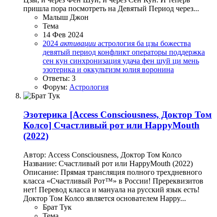
пришла пора посмотреть на Девятый Период через...
Малыш Джон
Тема
14 Фев 2024
2024
активации
астрология
ба цзы
божества
девятый период
конфликт
операторы
поддержка
сен кун
синхронизация
удача
фен шуй
ци мень
эзотерика и оккультизм
юлия воронина
Ответы: 3
Форум:
Астрология
Эзотерика
[Access Consciousness, Доктор Том
Колсо] Счастливый рот или HappyMouth
(2022)
Автор: Access Consciousness, Доктор Том Колсо
Название: Счастливый рот или HappyMouth (2022)
Описание: Прямая трансляция полного трехдневного
класса «Счастливый Рот™» в России! Пререквизитов
нет! Перевод класса и мануала на русский язык есть!
Доктор Том Колсо является основателем Happy...
Брат Тук
Тема