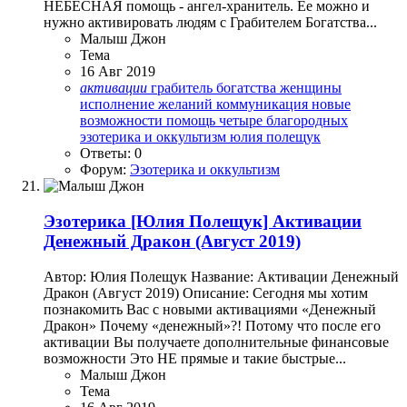
НЕБЕСНАЯ помощь - ангел-хранитель. Ее можно и
нужно активировать людям с Грабителем Богатства...
Малыш Джон
Тема
16 Авг 2019
активации
грабитель богатства
женщины
исполнение желаний
коммуникация
новые
возможности
помощь
четыре благородных
эзотерика и оккультизм
юлия полещук
Ответы: 0
Форум:
Эзотерика и оккультизм
Эзотерика
[Юлия Полещук] Активации
Денежный Дракон (Август 2019)
Автор: Юлия Полещук Название: Активации Денежный
Дракон (Август 2019) Описание: Сегодня мы хотим
познакомить Вас с новыми активациями «Денежный
Дракон» Почему «денежный»?! Потому что после его
активации Вы получаете дополнительные финансовые
возможности Это НЕ прямые и такие быстрые...
Малыш Джон
Тема