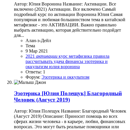
Автор: Юлия Воронина Название: Активации. Все
включено (2021) Активации. Все включено Самый
подробный курс по активации Воронина Юлия Самая
популярная и любимая большинством тема в китайской
метафизике - это АКТИВАЦИИ. Важно правильно
выбрать активацию, которая действительно подойдет
для...
Алан-э-Дейл
Тема
9 Мар 2021
2021
активации
курс
метафизика
правила
рассчитывать
удача
финансы
эзотерика и
оккультизм
юлия воронина
Ответы: 1
Форум:
Эзотерика и оккультизм
Эзотерика
[Юлия Полещук] Благородный
Человек (Август 2019)
Автор: Юлия Полещук Название: Благородный Человек
(Август 2019) Описание: Приносит помощь во всех
сферах жизни человека - в карьере, любви, финансовых
вопросах. Это могут быть реальные помощники или