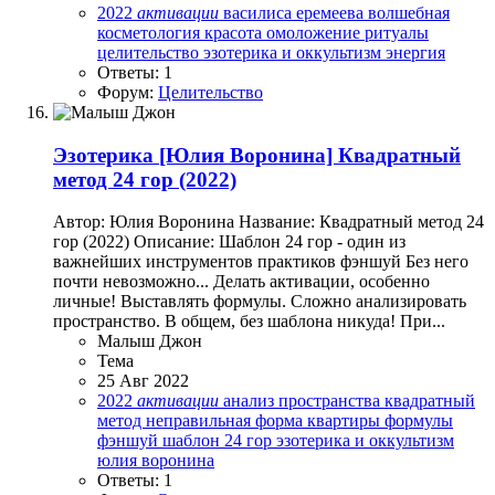
2022
активации
василиса еремеева
волшебная
косметология
красота
омоложение
ритуалы
целительство
эзотерика и оккультизм
энергия
Ответы: 1
Форум:
Целительство
Эзотерика
[Юлия Воронина] Квадратный
метод 24 гор (2022)
Автор: Юлия Воронина Название: Квадратный метод 24
гор (2022) Описание: Шаблон 24 гор - один из
важнейших инструментов практиков фэншуй Без него
почти невозможно... Делать активации, особенно
личные! Выставлять формулы. Сложно анализировать
пространство. В общем, без шаблона никуда! При...
Малыш Джон
Тема
25 Авг 2022
2022
активации
анализ пространства
квадратный
метод
неправильная форма квартиры
формулы
фэншуй
шаблон 24 гор
эзотерика и оккультизм
юлия воронина
Ответы: 1