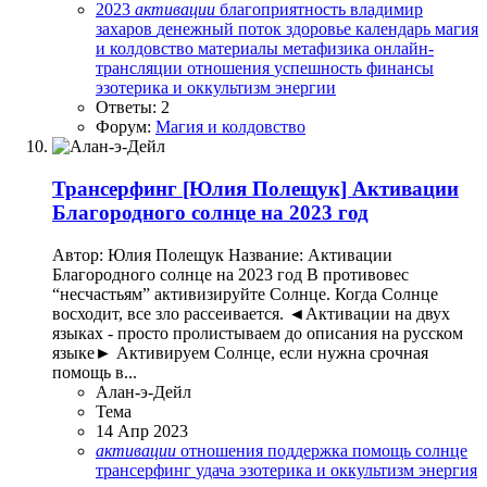
2023
активации
благоприятность
владимир
захаров
денежный поток
здоровье
календарь
магия
и колдовство
материалы
метафизика
онлайн-
трансляции
отношения
успешность
финансы
эзотерика и оккультизм
энергии
Ответы: 2
Форум:
Магия и колдовство
Трансерфинг
[Юлия Полещук] Активации
Благородного солнце на 2023 год
Автор: Юлия Полещук Название: Активации
Благородного солнце на 2023 год В противовес
“несчастьям” активизируйте Солнце. Когда Солнце
восходит, все зло рассеивается. ◄Активации на двух
языках - просто пролистываем до описания на русском
языке► Активируем Солнце, если нужна срочная
помощь в...
Алан-э-Дейл
Тема
14 Апр 2023
активации
отношения
поддержка
помощь
солнце
трансерфинг
удача
эзотерика и оккультизм
энергия