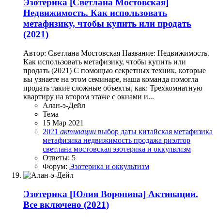
Эзотерика
[Светлана Мостовская]
Недвижимость. Как использовать
метафизику, чтобы купить или продать
(2021)
Автор: Светлана Мостовская Название: Недвижимость.
Как использовать метафизику, чтобы купить или
продать (2021) С помощью секретных техник, которые
вы узнаете на этом семинаре, наша команда помогла
продать такие сложные объекты, как: Трехкомнатную
квартиру на втором этаже с окнами и...
Алан-э-Дейл
Тема
15 Мар 2021
2021
активации
выбор даты
китайская метафизика
метафизика
недвижимость
продажа
риэлтор
светлана мостовская
эзотерика и оккультизм
Ответы: 5
Форум:
Эзотерика и оккультизм
Эзотерика
[Юлия Воронина] Активации.
Все включено (2021)