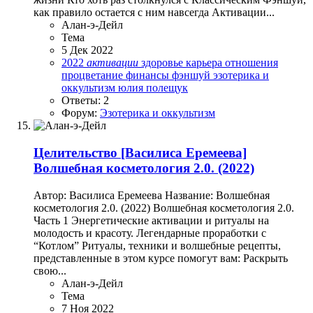
как правило остается с ним навсегда Активации...
Алан-э-Дейл
Тема
5 Дек 2022
2022
активации
здоровье
карьера
отношения
процветание
финансы
фэншуй
эзотерика и
оккультизм
юлия полещук
Ответы: 2
Форум:
Эзотерика и оккультизм
Целительство
[Василиса Еремеева]
Волшебная косметология 2.0. (2022)
Автор: Василиса Еремеева Название: Волшебная
косметология 2.0. (2022) Волшебная косметология 2.0.
Часть 1 Энергетические активации и ритуалы на
молодость и красоту. Легендарные проработки с
“Котлом” Ритуалы, техники и волшебные рецепты,
представленные в этом курсе помогут вам: Раскрыть
свою...
Алан-э-Дейл
Тема
7 Ноя 2022