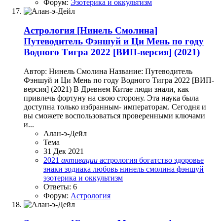
Форум:
Эзотерика и оккультизм
Астрология
[Нинель Смолина]
Путеводитель Фэншуй и Ци Мень по году
Водного Тигра 2022 [ВИП-версия] (2021)
Автор: Нинель Смолина Название: Путеводитель
Фэншуй и Ци Мень по году Водного Тигра 2022 [ВИП-
версия] (2021) В Древнем Китае люди знали, как
привлечь фортуну на свою сторону. Эта наука была
доступна только избранным- императорам. Сегодня и
вы сможете воспользоваться проверенными ключами
и...
Алан-э-Дейл
Тема
31 Дек 2021
2021
активации
астрология
богатство
здоровье
знаки зодиака
любовь
нинель смолина
фэншуй
эзотерика и оккультизм
Ответы: 6
Форум:
Астрология