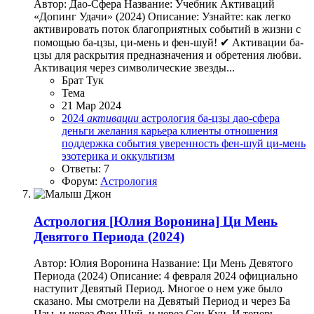
Автор: Дао-Сфера Название: Учебник Активаций
«Допинг Удачи» (2024) Описание: Узнайте: как легко
активировать поток благоприятных событий в жизни с
помощью ба-цзы, ци-мень и фен-шуй! ✔ Активации ба-
цзы для раскрытия предназначения и обретения любви.
Активация через символические звезды...
Брат Тук
Тема
21 Мар 2024
2024
активации
астрология
ба-цзы
дао-сфера
деньги
желания
карьера
клиенты
отношения
поддержка
события
уверенность
фен-шуй
ци-мень
эзотерика и оккультизм
Ответы: 7
Форум:
Астрология
Астрология
[Юлия Воронина] Ци Мень
Девятого Периода (2024)
Автор: Юлия Воронина Название: Ци Мень Девятого
Периода (2024) Описание: 4 февраля 2024 официально
наступит Девятый Период. Многое о нем уже было
сказано. Мы смотрели на Девятый Период и через Ба
Цзы, и через Фен Шуй, и через Сен Кун. И теперь