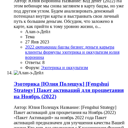
Автор: Юлия Воронина Название: Код денег (2022) На
этом вебинаре мы снова заглянем в карту бацзы, но уже
под другим углом. Будем анализировать денежный
потенциал внутри карты и выстраивать свои личный
путь к большим деньгам. Обсудим, что заложено в
карте, как прийти к тому уровню жизни, о...
Алан-э-Дейл
Тема
27 Янв 2023
2022
активации
бацзы
бизнес
деньги
карьера
клиенты
формулы
эзотерика и оккультизм
юлия
воронина
Ответы: 8
Форум:
Эзотерика и оккультизм
Эзотерика
[Юлия Полещук] [Fengshui
Strategy] Пакет активаций для процветания
на Ноябрь (2022)
Автор: Юлия Полещук Название: [Fengshui Strategy]
Пакет активаций для процветания на Ноябрь (2022)
«Пакет Активаций» на ноябрь 2022 года Пакет
активаций предназначен для улучшения качества Вашей
жизни Кто хоть раз столкнулся с Классическим Фэншуй,