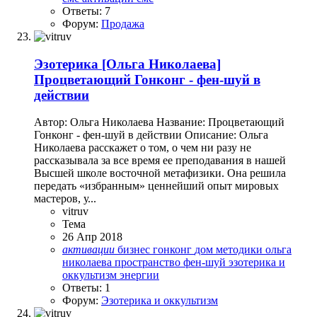
Ответы: 7
Форум:
Продажа
Эзотерика
[Ольга Николаева]
Процветающий Гонконг - фен-шуй в
действии
Автор: Ольга Николаева Название: Процветающий
Гонконг - фен-шуй в действии Описание: Ольга
Николаева расскажет о том, о чем ни разу не
рассказывала за все время ее преподавания в нашей
Высшей школе восточной метафизики. Она решила
передать «избранным» ценнейший опыт мировых
мастеров, у...
vitruv
Тема
26 Апр 2018
активации
бизнес
гонконг
дом
методики
ольга
николаева
пространство
фен-шуй
эзотерика и
оккультизм
энергии
Ответы: 1
Форум:
Эзотерика и оккультизм