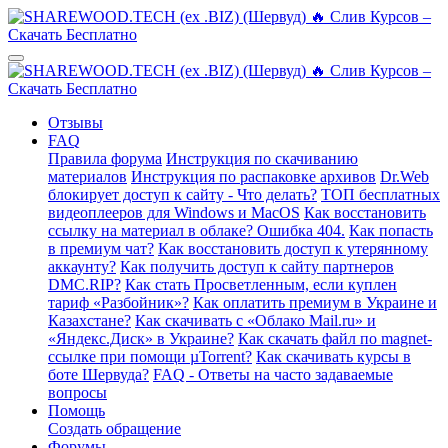
Отзывы
FAQ
Правила форума
Инструкция по скачиванию
материалов
Инструкция по распаковке архивов
Dr.Web
блокирует доступ к сайту - Что делать?
ТОП бесплатных
видеоплееров для Windows и MacOS
Как восстановить
ссылку на материал в облаке? Ошибка 404.
Как попасть
в премиум чат?
Как восстановить доступ к утерянному
аккаунту?
Как получить доступ к сайту партнеров
DMC.RIP?
Как стать Просветленным, если куплен
тариф «Разбойник»?
Как оплатить премиум в Украине и
Казахстане?
Как скачивать с «Облако Mail.ru» и
«Яндекс.Диск» в Украине?
Как скачать файл по magnet-
ссылке при помощи µTorrent?
Как скачивать курсы в
боте Шервуда?
FAQ - Ответы на часто задаваемые
вопросы
Помощь
Создать обращение
Форумы