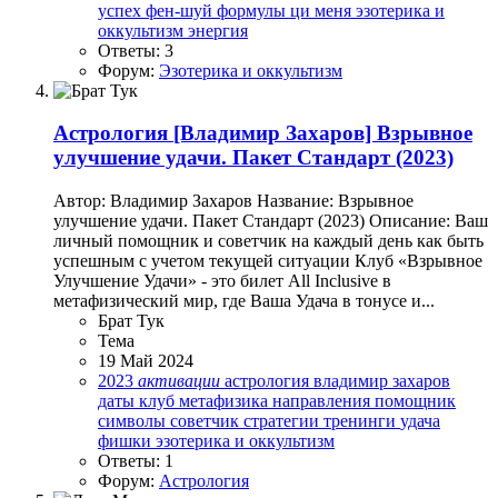
успех
фен-шуй
формулы
ци меня
эзотерика и
оккультизм
энергия
Ответы: 3
Форум:
Эзотерика и оккультизм
Астрология
[Владимир Захаров] Взрывное
улучшение удачи. Пакет Стандарт (2023)
Автор: Владимир Захаров Название: Взрывное
улучшение удачи. Пакет Стандарт (2023) Описание: Ваш
личный помощник и советчик на каждый день как быть
успешным с учетом текущей ситуации Клуб «Взрывное
Улучшение Удачи» - это билет All Inclusive в
метафизический мир, где Ваша Удача в тонусе и...
Брат Тук
Тема
19 Май 2024
2023
активации
астрология
владимир захаров
даты
клуб
метафизика
направления
помощник
символы
советчик
стратегии
тренинги
удача
фишки
эзотерика и оккультизм
Ответы: 1
Форум:
Астрология