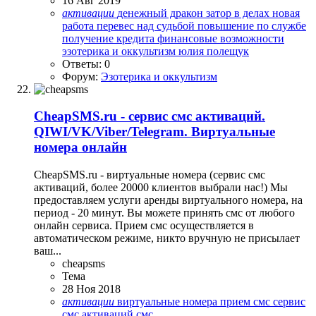
16 Авг 2019
активации
денежный дракон
затор в делах
новая
работа
перевес над судьбой
повышение по службе
получение кредита
финансовые возможности
эзотерика и оккультизм
юлия полещук
Ответы: 0
Форум:
Эзотерика и оккультизм
CheapSMS.ru - сервис смс активаций.
QIWI/VK/Viber/Telegram. Виртуальные
номера онлайн
CheapSMS.ru - виртуальные номера (сервис смс
активаций, более 20000 клиентов выбрали нас!) Мы
предоставляем услуги аренды виртуального номера, на
период - 20 минут. Вы можете принять смс от любого
онлайн сервиса. Прием смс осуществляется в
автоматическом режиме, никто вручную не присылает
ваш...
cheapsms
Тема
28 Ноя 2018
активации
виртуальные номера
прием смс
сервис
смс активаций
смс