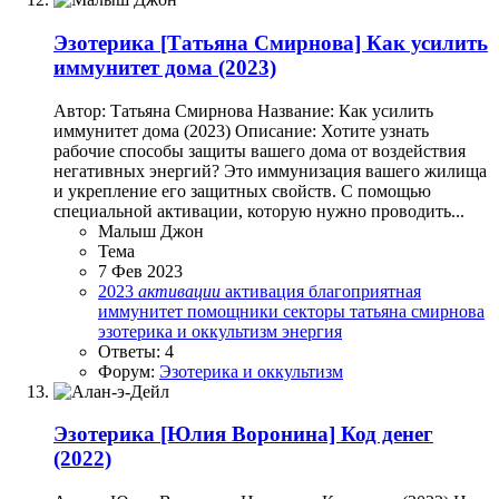
Эзотерика
[Татьяна Смирнова] Как усилить
иммунитет дома (2023)
Автор: Татьяна Смирнова Название: Как усилить
иммунитет дома (2023) Описание: Хотите узнать
рабочие способы защиты вашего дома от воздействия
негативных энергий? Это иммунизация вашего жилища
и укрепление его защитных свойств. С помощью
специальной активации, которую нужно проводить...
Малыш Джон
Тема
7 Фев 2023
2023
активации
активация
благоприятная
иммунитет
помощники
секторы
татьяна смирнова
эзотерика и оккультизм
энергия
Ответы: 4
Форум:
Эзотерика и оккультизм
Эзотерика
[Юлия Воронина] Код денег
(2022)