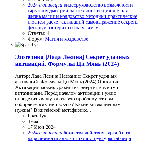
2024
активации
видеоруководство
возможности
гармония
дмитрий лаптев
инструкции
личная
жизнь
магия и колдовство
методики
практические
нюансы
расчет активаций
самовыражение
секреты
фен-шуй
эзотерика и оккультизм
Ответы: 4
Форум:
Магия и колдовство
Эзотерика
[Лада Лёзина] Секрет удачных
активаций. Формулы Ци Мень (2024)
Автор: Лада Лёзина Название: Секрет удачных
активаций. Формулы Ци Мень (2024) Описание:
Активации можно сравнить с энергетическими
витаминами. Перед началом активации нужно
определить вашу ключевую проблему, что вы
собираетесь активировать? Какие витамины вам
нужны? В китайской метафизике...
Брат Тук
Тема
17 Июн 2024
2024
активации
божества
действия
карта ба цзы
лада лёзина
правила
стихии
структуры
таблица