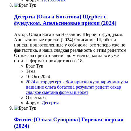
Десерты
[Ольга Богатова] Щербет с
фундуком. Апельсиновые ириски (2024)
Автор: Ольга Богатова Название: Щербет с фундуком.
Апельсиновые ириски (2024) Описание: Щербет и
ириски приготовленные у себя дома, это теперь уже не
фантастика, а наша сладкая реальность с этим рецептом
От начала приготовления до момента, когда все уже
стоит в формах проходит всего 18...
Брат Тук
Тема
16 Окт 2024
2024
автор
десерты
дом
ириски
кулинария
минуты
название
ольга богатова
результат
рецепт
сахар
сладкое
сметана
формы
щербет
Ответы: 6
Форум:
Десерты
Фитнес
[Ольга Суворова] Гиревая энергия
(2024)