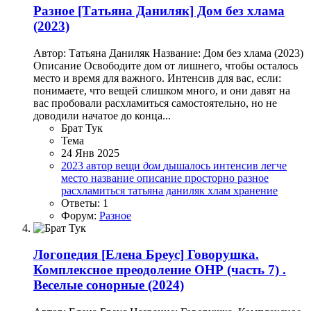
Разное
[Татьяна Даниляк] Дом без хлама
(2023)
Автор: Татьяна Даниляк Название: Дом без хлама (2023)
Описание Освободите дом от лишнего, чтобы осталось
место и время для важного. Интенсив для вас, если:
понимаете, что вещей слишком много, и они давят на
вас пробовали расхламиться самостоятельно, но не
доводили начатое до конца...
Брат Тук
Тема
24 Янв 2025
2023
автор
вещи
дом
дышалось
интенсив
легче
место
название
описание
просторно
разное
расхламиться
татьяна даниляк
хлам
хранение
Ответы: 1
Форум:
Разное
Логопедия
[Елена Бреус] Говорушка.
Комплексное преодоление ОНР (часть 7) .
Веселые сонорные (2024)