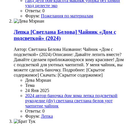
гайд
дети
дом
красота
макияж
уборка без химии
уход
целесте
эко
Ответы: 0
Форум:
Пожелания по материалам
Лепка
[Светлана Белова] Чайник «Дом с
подсветкой» (2024)
Автор: Светлана Белова Название: Чайник «Дом с
подсветкой» (2024) Описание: Давайте лепить вместе?
Давайте сделаем приближающуюся зиму красивее! Дом
с подсветкой для уютных чаепитий. У меня чайник, вы
можете сделать баночку. Подробнее: [Скрытое
содержимое] Скачать: [Скрытое содержимое]
Дева Мэриан
Тема
24 Янв 2025
2024
автор
баночка
дом
зима
лепка
подсветкой
рукоделие (diy)
светлана
светлана белов
уют
чаепитие
чайник
Ответы: 0
Форум:
Лепка