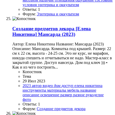
миллион
наличие
отношения
ощущение
состояние
условия
эзотерика и оккультизм
Ответы: 1
Форум:
Эзотерика и оккультизм
Создание предметов декора
[Елена
Никитина] Мансарда (2023)
Автор: Елена Никитина Название: Мансарда (2023)
Описание: Мансарда. Комнатка под крышей. Размер: 22
см х 22 см, высота - 24-25 см. Это не курс, не марафон,
никуда спешить и отчитываться не надо. Мастер-класс в
закрытой группе. Доступ навсегда. Дом под ключ ))) •
Как и из чего построить...
Копостник
Тема
29 Июл 2023
2023
автор
видео
дом
доступ
елена никитина
инструменты
материалы
мебель
название
описание
освещение
размер
разное
рукоделие
фото
Ответы: 1
Форум:
Создание предметов декора