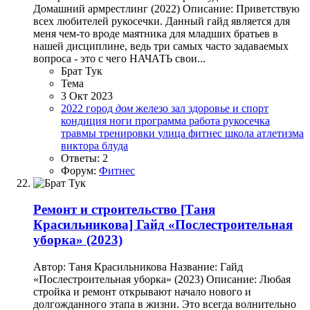
Домашний армрестлинг (2022) Описание: Приветствую
всех любителей рукосечки. Данный гайд является для
меня чем-то вроде маятника для младших братьев в
нашей дисциплине, ведь три самых часто задаваемых
вопроса - это с чего НАЧАТЬ свои...
Брат Тук
Тема
3 Окт 2023
2022
город
дом
железо
зал
здоровье и спорт
кондиция
ноги
программа
работа
рукосечка
травмы
тренировки
улица
фитнес
школа атлетизма
виктора блуда
Ответы: 2
Форум:
Фитнес
Ремонт и строительство
[Таня
Красильникова] Гайд «Послестроительная
уборка» (2023)
Автор: Таня Красильникова Название: Гайд
«Послестроительная уборка» (2023) Описание: Любая
стройка и ремонт открывают начало нового и
долгожданного этапа в жизни. Это всегда волнительно