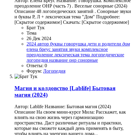
Автор: Елена Бреус Название: Говорушка. Комплексное
преодоление ОНР (часть 7) . Веселые сонорные (2024)
Описание 48 логопедических занятий . Сонорные звуки
и буквы Р, Л + лексическая тема "Дом" Подробнее:
[Скрытое содержимое] Скачать: [Скрытое содержимое]
Брат Тук
Тема
26 Дек 2024
2024
автор
буквы
говорушка
дети и родители
дом
елена бреус
занятия
звуки
комплексное
преодоление
лексическая тема
логопедические
логопедия
название
онр
сонорные
Ответы: 0
Форум:
Логопедия
Магия и колдовство
[Lablife] Бытовая
магия (2024)
Автор: Lablife Название: Бытовая магия (2024)
Описание На своем мини-курсе Мила: Расскажет, как
влиять на свою жизнь через гармонизацию
пространства. Даст различные ритуалы и практики,
которые вы сможете каждый день применять в быту,
чтобы влиять на энергию вашего дома...