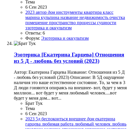
Тема
6 Сен 2023
2023
автор
дом
инструменты
квартира
класс
марина кульпина
название
недвижимость
очистка
помещение
пространство
процессы
сущности
эзотерика и оккультизм
Ответы: 6
Форум:
Эзотерика и оккультизм
Эзотерика
[Екатерина Гарцева] Отношения
из 5 Д - любовь без условий (2023)
Автор: Екатерина Гарцева Название: Отношения из 5 Д
- любовь без условий (2023) Описание: В 5Д ощущение
наличия это ваше естественное состояние. То, за чем в 3
Д люди гоняются опираясь на внешнее- вот, будет у меня
миллион... вот будет у меня любимый человек....вот
будет у меня дом... вот...
Брат Тук
Тема
6 Сен 2023
2023
5д
беспокоиться
внешнее
дом
екатерина
гарцева
любимая работа
любимый человек
любовь