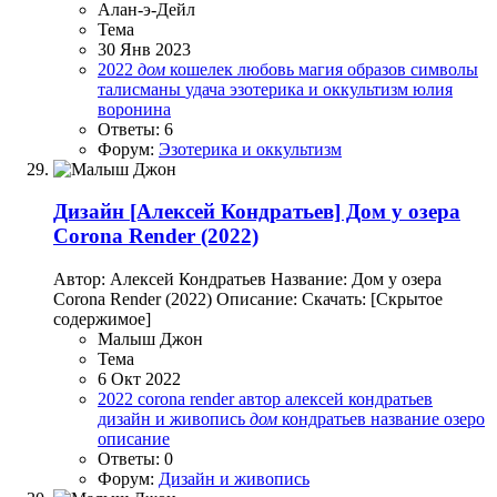
Алан-э-Дейл
Тема
30 Янв 2023
2022
дом
кошелек
любовь
магия образов
символы
талисманы
удача
эзотерика и оккультизм
юлия
воронина
Ответы: 6
Форум:
Эзотерика и оккультизм
Дизайн
[Алексей Кондратьев] Дом у озера
Corona Render (2022)
Автор: Алексей Кондратьев Название: Дом у озера
Corona Render (2022) Описание: Скачать: [Скрытое
содержимое]
Малыш Джон
Тема
6 Окт 2022
2022
corona render
автор
алексей кондратьев
дизайн и живопись
дом
кондратьев
название
озеро
описание
Ответы: 0
Форум:
Дизайн и живопись