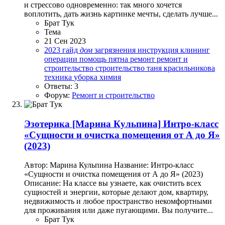
и стрессово одновременно: так много хочется
воплотить, дать жизнь картинке мечты, сделать лучше...
Брат Тук
Тема
21 Сен 2023
2023
гайд
дом
загрязнения
инструкция
клининг
операции
помощь
пятна
ремонт
ремонт и
строительство
строительство
таня красильникова
техника
уборка
химия
Ответы: 3
Форум:
Ремонт и строительство
Эзотерика
[Марина Кульпина] Интро-класс
«Сущности и очистка помещения от А до Я»
(2023)
Автор: Марина Кульпина Название: Интро-класс
«Сущности и очистка помещения от А до Я» (2023)
Описание: На классе вы узнаете, как очистить всех
сущностей и энергии, которые делают дом, квартиру,
недвижимость и любое пространство некомфортными
для проживания или даже пугающими. Вы получите...
Брат Тук