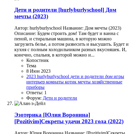
Дети и родители
[hurlyburlyschool] Дом
мечты (2023)
Автор: hurlyburlyschool Название: Дом мечты (2023)
Описание: Будем строить дом! Там будет и ванна с
пеной, и стиральная машина, в которую можно
загрузить белье, а потом развесить и высушить. Будет и
кухня с полным холодильником разных вкусняшек. И,
конечно, спальня, в которой можно и...
Копостник
Тема
8 Июн 2023
2023
hurlyburlyschool
дети и родители
дом
игры
интерьер
комнаты
котик
мечты
хозяйственные
приборы
Ответы: 1
Форум:
Дети и родители
Эзотерика
[Юлия Воронина]
[Pozitivim]Секреты удачи 2023 года (2022)
Автор: Юлия Воронина Название: [Pozitivim]Секреты