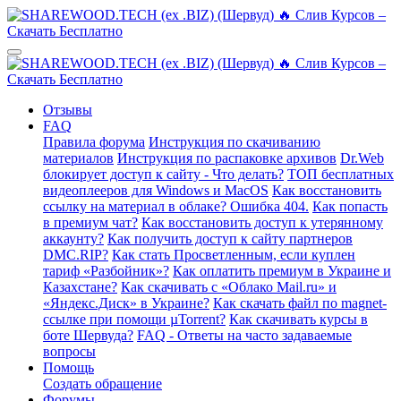
Отзывы
FAQ
Правила форума
Инструкция по скачиванию
материалов
Инструкция по распаковке архивов
Dr.Web
блокирует доступ к сайту - Что делать?
ТОП бесплатных
видеоплееров для Windows и MacOS
Как восстановить
ссылку на материал в облаке? Ошибка 404.
Как попасть
в премиум чат?
Как восстановить доступ к утерянному
аккаунту?
Как получить доступ к сайту партнеров
DMC.RIP?
Как стать Просветленным, если куплен
тариф «Разбойник»?
Как оплатить премиум в Украине и
Казахстане?
Как скачивать с «Облако Mail.ru» и
«Яндекс.Диск» в Украине?
Как скачать файл по magnet-
ссылке при помощи µTorrent?
Как скачивать курсы в
боте Шервуда?
FAQ - Ответы на часто задаваемые
вопросы
Помощь
Создать обращение
Форумы