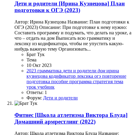
Дети и родители
[Ирина Кузнецова] План
подготовки к ОГЭ (2023)
Автор: Ирина Кузнецова Название: План подготовки к
ОГЭ (2023) Описание: При подготовке к нему нужно:
Составить программу и подумать, что делать на уроке, а
что – отдать на дом Выписать всю грамматику и
лексику из кодификатора, чтобы не упустить какую-
нибудь важную тему Организовать...
Брат Тук
Тема
10 Окт 2023
2023
грамматика
дети и родители
дом
ирина
кузнецова
кодификатор
лексика
огэ
повторение
подготовка
пособие
программа
стратегия
тема
урок
учебник
Ответы: 1
Форум:
Дети и родители
Фитнес
[Школа атлетизма Виктора Блуда]
Домашний армрестлинг (2022)
Автор: Школа атлетизма Виктора Блуда Название: