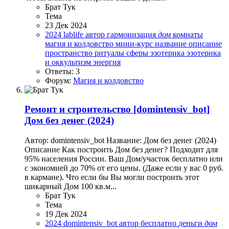
Брат Тук
Тема
23 Дек 2024
2024
lablife
автор
гармонизация
дом
комнаты
магия и колдовство
мини-курс
название
описание
пространство
ритуалы
сферы
эзотерика
эзотерика
и оккультизм
энергия
Ответы: 3
Форум:
Магия и колдовство
Ремонт и строительство
[domintensiv_bot]
Дом без денег (2024)
Автор: domintensiv_bot Название: Дом без денег (2024)
Описание Как построить Дом без денег? Подходит для
95% населения России. Ваш Дом/участок бесплатно или
с экономией до 70% от его цены. (Даже если у вас 0 руб.
в кармане). Что если бы Вы могли построить этот
шикарный Дом 100 кв.м...
Брат Тук
Тема
19 Дек 2024
2024
domintensiv_bot
автор
бесплатно
деньги
дом