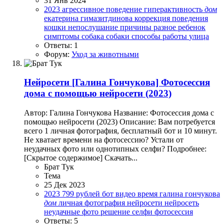
31 Янв 2024
2023
агрессивное поведение
гиперактивность
дом
екатерина гимазитдинова
коррекция поведения
кошки
непослушание
причины
разное
ребенок
симптомы
собака
собаки
способы работы
улица
Ответы: 1
Форум:
Уход за животными
Нейросети
[Галина Гончукова] Фотосессия
дома с помощью нейросети (2023)
Автор: Галина Гончукова Название: Фотосессия дома с
помощью нейросети (2023) Описание: Вам потребуется
всего 1 личная фотография, бесплатный бот и 10 минут.
Не хватает времени на фотосессию? Устали от
неудачных фото или однотипных селфи? Подробнее:
[Скрытое содержимое] Скачать...
Брат Тук
Тема
25 Дек 2023
2023
799 рублей
бот
видео
время
галина гончукова
дом
личная фотография
нейросети
нейросеть
неудачные фото
решение
селфи
фотосессия
Ответы: 5