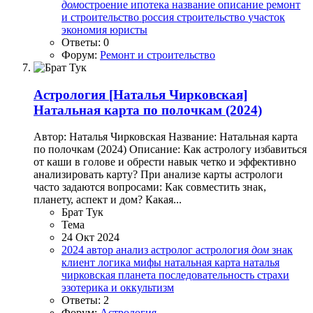
дом
остроение
ипотека
название
описание
ремонт
и строительство
россия
строительство
участок
экономия
юристы
Ответы: 0
Форум:
Ремонт и строительство
Астрология
[Наталья Чирковская]
Натальная карта по полочкам (2024)
Автор: Наталья Чирковская Название: Натальная карта
по полочкам (2024) Описание: Как астрологу избавиться
от каши в голове и обрести навык четко и эффективно
анализировать карту? При анализе карты астрологи
часто задаются вопросами: Как совместить знак,
планету, аспект и дом? Какая...
Брат Тук
Тема
24 Окт 2024
2024
автор
анализ
астролог
астрология
дом
знак
клиент
логика
мифы
натальная карта
наталья
чирковская
планета
последовательность
страхи
эзотерика и оккультизм
Ответы: 2
Форум:
Астрология