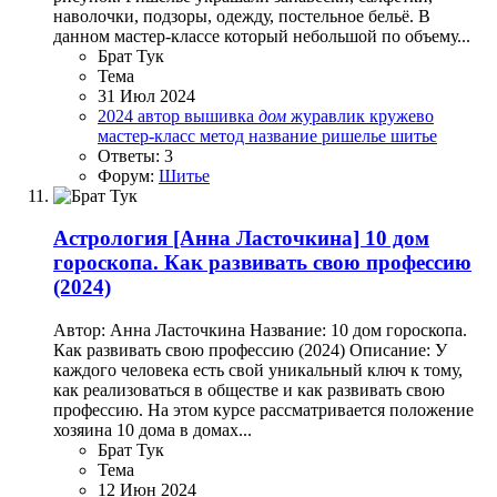
наволочки, подзоры, одежду, постельное бельё. В
данном мастер-классе который небольшой по объему...
Брат Тук
Тема
31 Июл 2024
2024
автор
вышивка
дом
журавлик
кружево
мастер-класс
метод
название
ришелье
шитье
Ответы: 3
Форум:
Шитье
Астрология
[Анна Ласточкина] 10 дом
гороскопа. Как развивать свою профессию
(2024)
Автор: Анна Ласточкина Название: 10 дом гороскопа.
Как развивать свою профессию (2024) Описание: У
каждого человека есть свой уникальный ключ к тому,
как реализоваться в обществе и как развивать свою
профессию. На этом курсе рассматривается положение
хозяина 10 дома в домах...
Брат Тук
Тема
12 Июн 2024