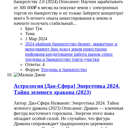
банкротству 2.0 (2024) Описание: Научим зарабатывать
от 300 000₽ в месяц на покупке земли с электронных
торгов по банкротству и не только Заберите концентрат
моего 9-летнего опыта инвестирования в землю и
начните получать стабильный...
Брат Тук
Тема
1 Мар 2024
2024
platinum
банкротство
бизнес, маркетинг и
менеджмент
дом
доход
земля
инвестиции
инфляция
кредитование
работа
рынок
спрос
тендеры и банкротство
торги
участки
Ответы: 4
Форум:
Тендеры и банкротство
Астрология
[Дао-Сфера] Энергетика 2024.
Тайна зеленого дракона (2023)
Автор: Дао-Сфера Название: Энергетика 2024. Тайна
зеленого дракона (2023) Описание: Дракон — ключевая
фигура восточного гороскопа. Энергия этого знака
обладает особой силой. Не случайно, что фигура
Дракона сопровождает традиционную церемонию