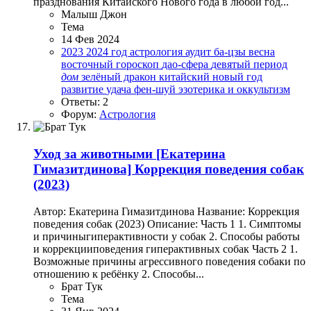
празднования Китайского Нового года в любой год...
Малыш Джон
Тема
14 Фев 2024
2023
2024 год
астрология
аудит
ба-цзы
весна
восточный гороскоп
дао-сфера
девятый период
дом
зелёный дракон
китайский новый год
развитие
удача
фен-шуй
эзотерика и оккультизм
Ответы: 2
Форум:
Астрология
Уход за животными
[Екатерина
Гимазитдинова] Коррекция поведения собак
(2023)
Автор: Екатерина Гимазитдинова Название: Коррекция
поведения собак (2023) Описание: Часть 1 1. Симптомы
и причиныгиперактивности у собак 2. Способы работы
и коррекцииповедения гиперактивных собак Часть 2 1.
Возможные причины агрессивного поведения собаки по
отношению к ребёнку 2. Способы...
Брат Тук
Тема