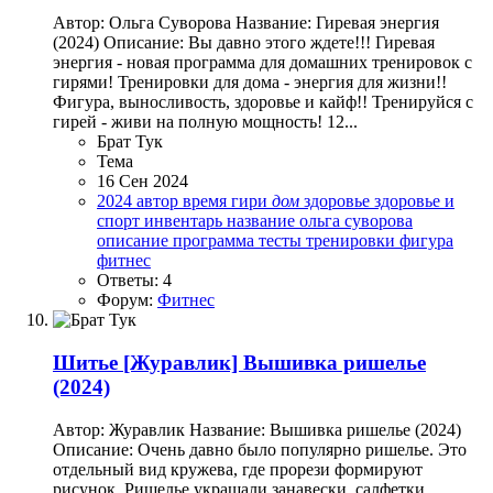
Автор: Ольга Суворова Название: Гиревая энергия
(2024) Описание: Вы давно этого ждете!!! Гиревая
энергия - новая программа для домашних тренировок с
гирями! Тренировки для дома - энергия для жизни!!
Фигура, выносливость, здоровье и кайф!! Тренируйся с
гирей - живи на полную мощность! 12...
Брат Тук
Тема
16 Сен 2024
2024
автор
время
гири
дом
здоровье
здоровье и
спорт
инвентарь
название
ольга суворова
описание
программа
тесты
тренировки
фигура
фитнес
Ответы: 4
Форум:
Фитнес
Шитье
[Журавлик] Вышивка ришелье
(2024)
Автор: Журавлик Название: Вышивка ришелье (2024)
Описание: Очень давно было популярно ришелье. Это
отдельный вид кружева, где прорези формируют
рисунок. Ришелье украшали занавески, салфетки,