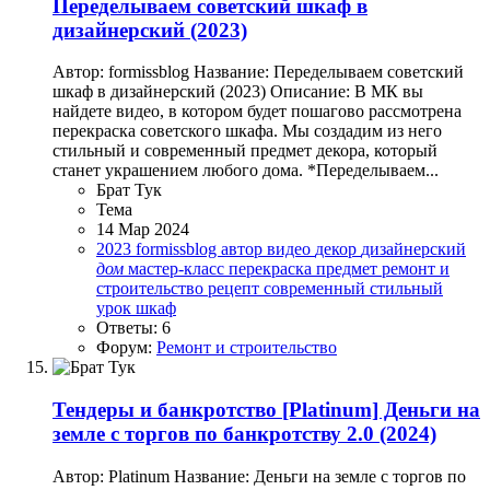
Переделываем советский шкаф в
дизайнерский (2023)
Автор: formissblog Название: Переделываем советский
шкаф в дизайнерский (2023) Описание: В МК вы
найдете видео, в котором будет пошагово рассмотрена
перекраска советского шкафа. Мы создадим из него
стильный и современный предмет декора, который
станет украшением любого дома. *Переделываем...
Брат Тук
Тема
14 Мар 2024
2023
formissblog
автор
видео
декор
дизайнерский
дом
мастер-класс
перекраска
предмет
ремонт и
строительство
рецепт
современный
стильный
урок
шкаф
Ответы: 6
Форум:
Ремонт и строительство
Тендеры и банкротство
[Platinum] Деньги на
земле с торгов по банкротству 2.0 (2024)
Автор: Platinum Название: Деньги на земле с торгов по