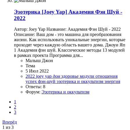
Эзотерика
[Joey Yap] Академия Фэн Шуй -
2022
Автор: Joey Yap Название: Академия Фэн Шуй - 2022
Описание: Ваш дом - это машина для преобразования
жизни. Как использовать уникальные энергии, которые
проходят через каждую область вашего дома. Джоуи Яп
1 Академия фэн шуй. Классические методы 13 модулей
в рамках проекта Программа для...
Малыш Джон
Тема
5 Июл 2022
2022
joey yap
дом
здоровье
модули
отношения
успех
фэн-шуй
эзотерика и оккультизм
энергия
Ответы: 8
Форум:
Эзотерика и оккультизм
1
2
3
Вперёд
1 из 3