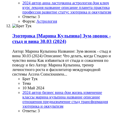
2024
автор
анна ласточкина
астрология
дом
ключ
курс
лекция
название
описание
планета
практика
профессия
развитие
статус
эзотерика и оккультизм
Ответы: 3
Форум:
Астрология
Эзотерика
[Марина Кульпина] Зум-звонок -
стыд и вина 30.03 (2024)
Автор: Марина Кульпина Название: Зум-звонок - стыд и
вина 30.03 (2024) Описание: Что делать, когда Стыдно и
чувство вины Как избавиться от стыда и сожаления по
поводу и без Автор: Марина Кульпина, тренер
личностного роста и фасилитатор международной
системы Access Consciousness...
Брат Тук
Тема
10 Май 2024
2024
автор
бизнес
вина
дом
жизнь
изменение
классы
марина кульпина
название
описание
отношения
предназначение
стыд
трансформация
эзотерика и оккультизм
Ответы: 3