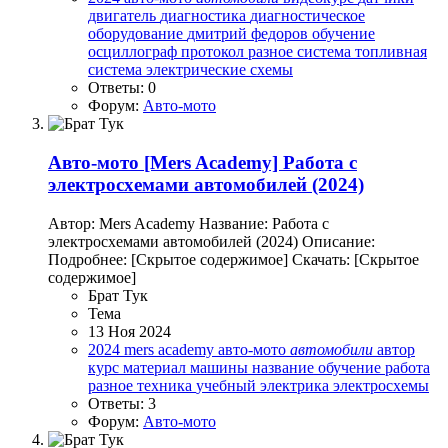
двигатель
диагностика
диагностическое
оборудование
дмитрий федоров
обучение
осциллограф
протокол
разное
система
топливная
система
электрические схемы
Ответы: 0
Форум:
Авто-мото
Авто-мото
[Mers Academy] Работа с
электросхемами автомобилей (2024)
Автор: Mers Academy Название: Работа с
электросхемами автомобилей (2024) Описание:
Подробнее: [Скрытое содержимое] Скачать: [Скрытое
содержимое]
Брат Тук
Тема
13 Ноя 2024
2024
mers academy
авто-мото
автомобили
автор
курс
материал
машины
название
обучение
работа
разное
техника
учебный
электрика
электросхемы
Ответы: 3
Форум:
Авто-мото