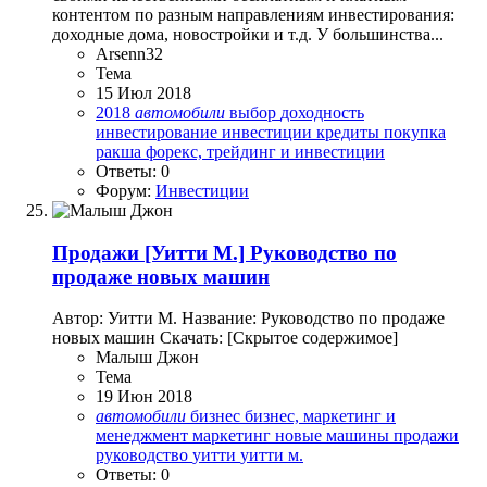
контентом по разным направлениям инвестирования:
доходные дома, новостройки и т.д. У большинства...
Arsenn32
Тема
15 Июл 2018
2018
автомобили
выбор
доходность
инвестирование
инвестиции
кредиты
покупка
ракша
форекс, трейдинг и инвестиции
Ответы: 0
Форум:
Инвестиции
Продажи
[Уитти М.] Руководство по
продаже новых машин
Автор: Уитти М. Название: Руководство по продаже
новых машин Скачать: [Скрытое содержимое]
Малыш Джон
Тема
19 Июн 2018
автомобили
бизнес
бизнес, маркетинг и
менеджмент
маркетинг
новые машины
продажи
руководство
уитти
уитти м.
Ответы: 0