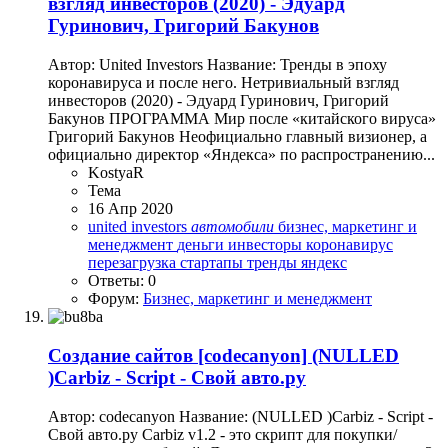
взгляд инвecторов (2020) - Эдуард
Гуринович, Григорий Бакунов
Автор: United Investors Название: Тренды в эпоху
коронавируса и после него. Нетривиальный взгляд
инвecторов (2020) - Эдуард Гуринович, Григорий
Бакунов ПРОГРАММА Мир после «китайского вируса»
Григорий Бакунов Неофициально главный визионер, а
официально директор «Яндекса» по распространению...
KostyaR
Тема
16 Апр 2020
united investors
автомобили
бизнес, маркетинг и
менеджмент
деньги
инвесторы
коронавирус
перезагрузка
стартапы
тренды
яндекс
Ответы: 0
Форум:
Бизнес, маркетинг и менеджмент
Создание сайтов
[codecanyon] (NULLED
)Carbiz - Script - Свой авто.ру
Автор: codecanyon Название: (NULLED )Carbiz - Script -
Свой авто.ру Carbiz v1.2 - это скрипт для покупки/