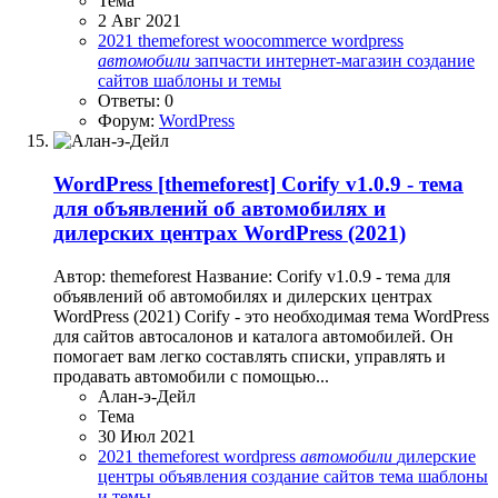
Тема
2 Авг 2021
2021
themeforest
woocommerce
wordpress
автомобили
запчасти
интернет-магазин
создание
сайтов
шаблоны и темы
Ответы: 0
Форум:
WordPress
WordPress
[themeforest] Corify v1.0.9 - тема
для объявлений об автомобилях и
дилерских центрах WordPress (2021)
Автор: themeforest Название: Corify v1.0.9 - тема для
объявлений об автомобилях и дилерских центрах
WordPress (2021) Corify - это необходимая тема WordPress
для сайтов автосалонов и каталога автомобилей. Он
помогает вам легко составлять списки, управлять и
продавать автомобили с помощью...
Алан-э-Дейл
Тема
30 Июл 2021
2021
themeforest
wordpress
автомобили
дилерские
центры
объявления
создание сайтов
тема
шаблоны
и темы