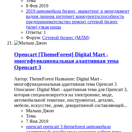
Тема
8 Фев 2019
2019
автомобили
бизнес, маркетинг и менеджмент
вадим линник
интернет
конкурентоспособность
предпринимательство
ремонт
сетевой бизнес
(млм)
узкая ниша
Ответы: 1
Форум:
Сетевой бизнес (МЛМ)
Opencart
[ThemeForest] Digital Mart -
многофункциональная адаптивная тема
Opencart 3
Автор: ThemeForest Название: Digital Mart -
многофункциональная адаптивная тема Opencart 3
Описание: Digital Mart - адаптивная тема для Opencart 3,
которая специализируется на электронике, моде,
автомобильной тематике, инструментах, деталях,
мебели, искусстве, доме, декоративной составляющей...
Малыш Джон
Тема
7 Янв 2019
opencart
opencart 3
themeforest
автомобили
адаптивный дизайн
мода
создание сайтов
тема