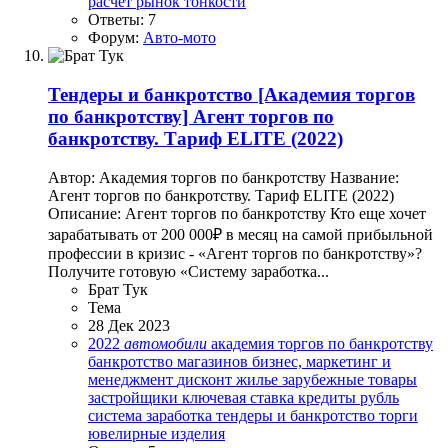
расчет
рынок
тонкости
Ответы: 7
Форум:
Авто-мото
Тендеры и банкротство
[Академия торгов
по банкротству] Агент торгов по
банкротству. Тариф ELITE (2022)
Автор: Академия торгов по банкротству Название:
Агент торгов по банкротству. Тариф ELITE (2022)
Описание: Агент торгов по банкротству Кто еще хочет
зарабатывать от 200 000₽ в месяц на самой прибыльной
профессии в кризис - «Агент торгов по банкротству»?
Получите готовую «Систему заработка...
Брат Тук
Тема
28 Дек 2023
2022
автомобили
академия торгов по банкротству
банкротство магазинов
бизнес, маркетинг и
менеджмент
дисконт
жилье
зарубежные товары
застройщики
ключевая ставка
кредиты
рубль
система заработка
тендеры и банкротство
торги
ювелирные изделия