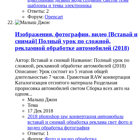
шаблоны и темы
электроника
Ответы: 2
Форум:
Opencart
Изображения, фотографии, видео
[Вставай и
снимай] Полный урок по сложной,
рекламной обработке автомобилей (2018)
Автор: Вставай и снимай Название: Полный урок по
сложной, рекламной обработке автомобилей (2018)
Описание: Урок состоит из 5 этапов общей
длительностью 7 часов. Грамотная RAW конвертация
Каталогизация отснятого материала Раздельная
прорисовка автомобилей светом Сборка всех авто на
одном...
Малыш Джон
Тема
17 Дек 2018
2018
photoshop
raw конвертация
автомобили
вставай и снимай
обработка
реклама
свет
фото и
видео обработка
фотография
Ответы: 1
Форум:
Фото и видео обработка