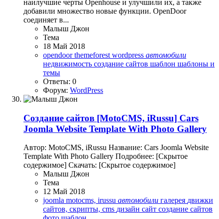
наилучшие черты Openhouse и улучшили их, а также
добавили множество новые функции. OpenDoor
соединяет в...
Малыш Джон
Тема
18 Май 2018
opendoor
themeforest
wordpress
автомобили
недвижимость
создание сайтов
шаблон
шаблоны и
темы
Ответы: 0
Форум:
WordPress
Создание сайтов
[MotoCMS, iRussu] Cars
Joomla Website Template With Photo Gallery
Автор: MotoCMS, iRussu Название: Cars Joomla Website
Template With Photo Gallery Подробнее: [Скрытое
содержимое] Скачать: [Скрытое содержимое]
Малыш Джон
Тема
12 Май 2018
joomla
motocms, irussu
автомобили
галерея
движки
сайтов, скрипты, cms
дизайн
сайт
создание сайтов
фото
шаблон