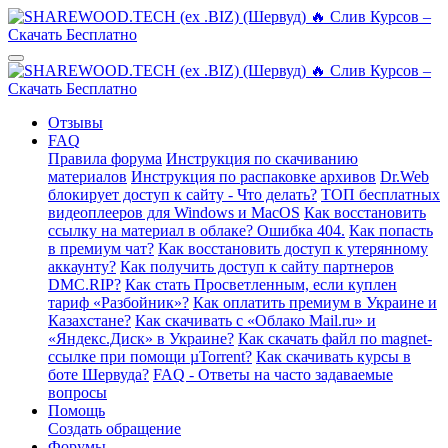
Отзывы
FAQ
Правила форума
Инструкция по скачиванию
материалов
Инструкция по распаковке архивов
Dr.Web
блокирует доступ к сайту - Что делать?
ТОП бесплатных
видеоплееров для Windows и MacOS
Как восстановить
ссылку на материал в облаке? Ошибка 404.
Как попасть
в премиум чат?
Как восстановить доступ к утерянному
аккаунту?
Как получить доступ к сайту партнеров
DMC.RIP?
Как стать Просветленным, если куплен
тариф «Разбойник»?
Как оплатить премиум в Украине и
Казахстане?
Как скачивать с «Облако Mail.ru» и
«Яндекс.Диск» в Украине?
Как скачать файл по magnet-
ссылке при помощи µTorrent?
Как скачивать курсы в
боте Шервуда?
FAQ - Ответы на часто задаваемые
вопросы
Помощь
Создать обращение
Форумы