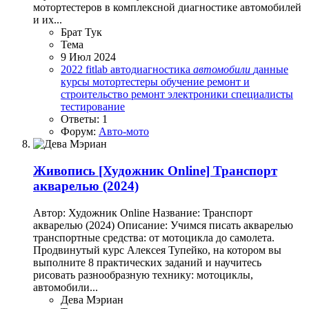
мотортестеров в комплексной диагностике автомобилей
и их...
Брат Тук
Тема
9 Июл 2024
2022
fitlab
автодиагностика
автомобили
данные
курсы
мотортестеры
обучение
ремонт и
строительство
ремонт электроники
специалисты
тестирование
Ответы: 1
Форум:
Авто-мото
Живопись
[Художник Online] Транспорт
акварелью (2024)
Автор: Художник Online Название: Транспорт
акварелью (2024) Описание: Учимся писать акварелью
транспортные средства: от мотоцикла до самолета.
Продвинутый курс Алексея Тупейко, на котором вы
выполните 8 практических заданий и научитесь
рисовать разнообразную технику: мотоциклы,
автомобили...
Дева Мэриан