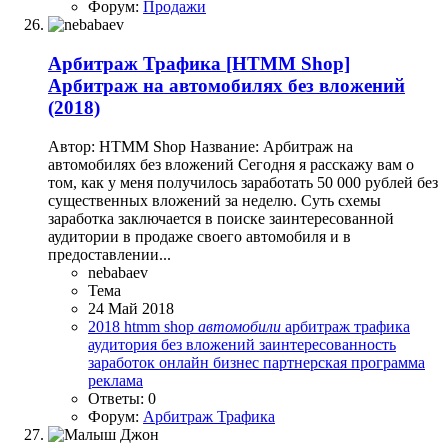
Форум:
Продажи
Арбитраж Трафика
[HTMM Shop]
Арбитраж на автомобилях без вложений
(2018)
Автор: HTMM Shop Название: Арбитраж на
автомобилях без вложений Сегодня я расскажу вам о
том, как у меня получилось заработать 50 000 рублей без
существенных вложений за неделю. Суть схемы
заработка заключается в поиске заинтересованной
аудитории в продаже своего автомобиля и в
предоставлении...
nebabaev
Тема
24 Май 2018
2018
htmm shop
автомобили
арбитраж трафика
аудитория
без вложений
заинтересованность
заработок
онлайн бизнес
партнерская программа
реклама
Ответы: 0
Форум:
Арбитраж Трафика