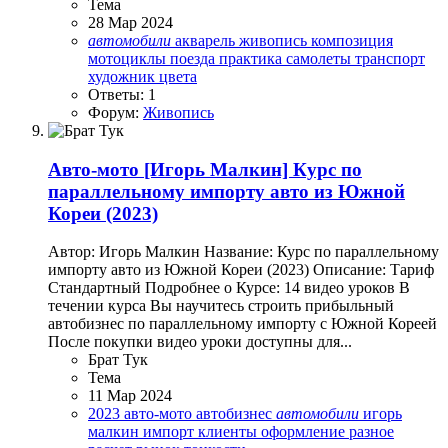
Тема
28 Мар 2024
автомобили
акварель
живопись
композиция
мотоциклы
поезда
практика
самолеты
транспорт
художник
цвета
Ответы: 1
Форум:
Живопись
Авто-мото
[Игорь Малкин] Курс по
параллельному импорту авто из Южной
Кореи (2023)
Автор: Игорь Малкин Название: Курс по параллельному
импорту авто из Южной Кореи (2023) Описание: Тариф
Стандартный Подробнее о Курсе: 14 видео уроков В
течении курса Вы научитесь строить прибыльный
автобизнес по параллельному импорту с Южной Кореей
После покупки видео уроки доступны для...
Брат Тук
Тема
11 Мар 2024
2023
авто-мото
автобизнес
автомобили
игорь
малкин
импорт
клиенты
оформление
разное