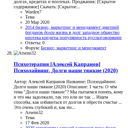
долгах, кредитах и ипотеках. Проджаник: [Скрытое
содержимое] Скачать: [Скрытое...
Warden7
Тема
20 Мар 2020
2014
бизнес, маркетинг и менеджмент
дмитрий
богданов
долги
жизнь в долг
западное общество
ипотека
кредиты
популярность
русскоговорящие
Ответы: 0
Форум:
Бизнес, маркетинг и менеджмент
Психотерапия
[Алексей Капранов]
Психодайвинг. Долги наши тяжкие (2020)
Автор: Алексей Капранов Название: Психодайвинг.
Долги наши тяжкие (2020) Описание: 1 часть: О чём
тема "Долги наши тяжкие"? Мы пытаемся понять, кому
и что мы задолжали, так это или не так ... Ищем
способы, как избавиться от долгов и обрести счастье ...
Это очень глубокий и, как ни...
Arsenn32
Тема
17 Фев 2020
2020
авторитеты
алексей капранов
вина
долги