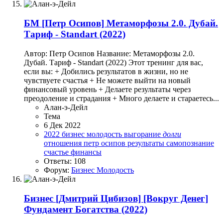
БМ
[Петр Осипов] Метаморфозы 2.0. Дубай.
Тариф - Standart (2022)
Автор: Петр Осипов Название: Метаморфозы 2.0.
Дубай. Тариф - Standart (2022) Этот тренинг для вас,
если вы: + Добились результатов в жизни, но не
чувствуете счастья + Не можете выйти на новый
финансовый уровень + Делаете результаты через
преодоление и страдания + Много делаете и стараетесь...
Алан-э-Дейл
Тема
6 Дек 2022
2022
бизнес молодость
выгорание
долги
отношения
петр осипов
результаты
самопознание
счастье
финансы
Ответы: 108
Форум:
Бизнес Молодость
Бизнес
[Дмитрий Цибизов] [Вокруг Денег]
Фундамент Богатства (2022)