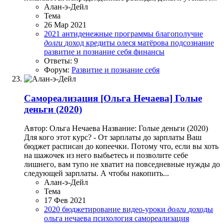
Алан-э-Дейл
Тема
26 Мар 2021
2021
антиденежные программы
благополучие
долги
доход
кредиты
олеся матёрова
подсознание
развитие и познание себя
финансы
Ответы: 9
Форум:
Развитие и познание себя
Самореализация
[Ольга Нечаева] Голые
деньги (2020)
Автор: Ольга Нечаева Название: Голые деньги (2020)
Для кого этот курс? - От зарплаты до зарплаты Ваш
бюджет расписан до копеечки. Потому что, если вы хоть
на шажочек из него выбьетесь и позволите себе
лишнего, вам тупо не хватит на повседневные нужды до
следующей зарплаты. А чтобы накопить...
Алан-э-Дейл
Тема
17 Фев 2021
2020
бюджетирование
видео-уроки
долги
доходы
ольга нечаева
психология
самореализация