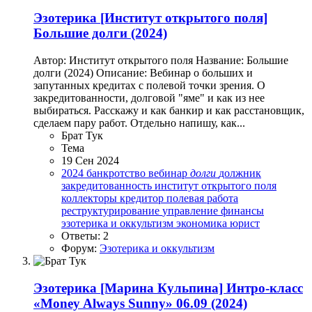
Эзотерика
[Институт открытого поля]
Большие долги (2024)
Автор: Институт открытого поля Название: Большие
долги (2024) Описание: Вебинар о больших и
запутанных кредитах с полевой точки зрения. О
закредитованности, долговой "яме" и как из нее
выбираться. Расскажу и как банкир и как расстановщик,
сделаем пару работ. Отдельно напишу, как...
Брат Тук
Тема
19 Сен 2024
2024
банкротство
вебинар
долги
должник
закредитованность
институт открытого поля
коллекторы
кредитор
полевая работа
реструктурирование
управление
финансы
эзотерика и оккультизм
экономика
юрист
Ответы: 2
Форум:
Эзотерика и оккультизм
Эзотерика
[Марина Кульпина] Интро-класс
«Money Always Sunny» 06.09 (2024)