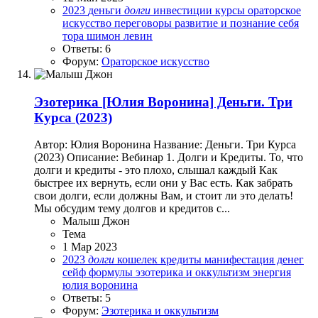
2023
деньги
долги
инвестиции
курсы
ораторское
искусство
переговоры
развитие и познание себя
тора
шимон левин
Ответы: 6
Форум:
Ораторское искусство
Эзотерика
[Юлия Воронина] Деньги. Три
Курса (2023)
Автор: Юлия Воронина Название: Деньги. Три Курса
(2023) Описание: Вебинар 1. Долги и Кредиты. То, что
долги и кредиты - это плохо, слышал каждый Как
быстрее их вернуть, если они у Вас есть. Как забрать
свои долги, если должны Вам, и стоит ли это делать!
Мы обсудим тему долгов и кредитов с...
Малыш Джон
Тема
1 Мар 2023
2023
долги
кошелек
кредиты
манифестация денег
сейф
формулы
эзотерика и оккультизм
энергия
юлия воронина
Ответы: 5
Форум:
Эзотерика и оккультизм