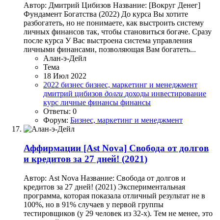
Автор: Дмитрий Цибизов Название: [Вокруг Денег]
Фундамент Богатства (2022) До курса Вы хотите
разбогатеть, но не понимаете, как выстроить систему
личных финансов так, чтобы становиться богаче. Сразу
после курса У Вас выстроена система управления
личными финансами, позволяющая Вам богатеть...
Алан-э-Дейл
Тема
18 Июл 2022
2022
бизнес
бизнес, маркетинг и менеджмент
дмитрий цибизов
долги
доходы
инвестирование
курс
личные финансы
финансы
Ответы: 0
Форум:
Бизнес, маркетинг и менеджмент
Аффирмации
[Ast Nova] Свобода от долгов
и кредитов за 27 дней! (2021)
Автор: Ast Nova Название: Свобода от долгов и
кредитов за 27 дней! (2021) Экспериментальная
программа, которая показала отличный результат не в
100%, но в 91% случаев у первой группы
тестировщиков (у 29 человек из 32-х). Тем не менее, это