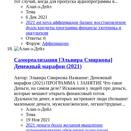
тот случай, когда для пропуска аудиопрограммы в...
Алан-э-Дейл
Тема
6 Дек 2021
2021
ast nova
аффирмации
баланс
восстановление
долги
кредиты
программа
финансы
эзотерика и
оккультизм
Ответы: 6
Форум:
Аффирмации
Самореализация
[Эльвира Смирнова]
Денежный марафон (2021)
Автор: Эльвира Смирнова Название: Денежный
марафон (2021) ПРОГРАММА 1 ЗАНЯТИЕ Что такое
Деньги, на самом деле? Искажения у людей про деньги,
которые мешают открыть финансовый поток
Дуальности денег, в которых застревают люди (большие/
маленькие деньги, мужские/женские, легкие/трудные...
Алан-э-Дейл
Тема
19 Ноя 2021
2021
деньги
долги
желания
мышление
ограничивающие убеждения
психология