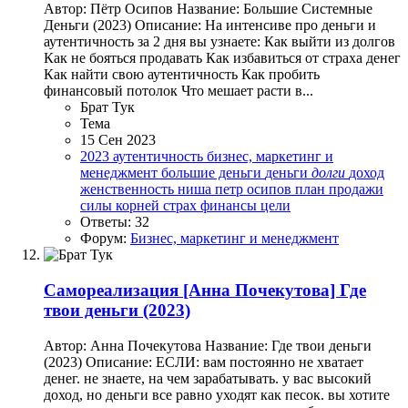
Автор: Пётр Осипов Название: Большие Системные
Деньги (2023) Описание: На интенсиве про деньги и
аутентичность за 2 дня вы узнаете: Как выйти из долгов
Как не бояться продавать Как избавиться от страха денег
Как найти свою аутентичность Как пробить
финансовый потолок Что мешает расти в...
Брат Тук
Тема
15 Сен 2023
2023
аутентичность
бизнес, маркетинг и
менеджмент
большие деньги
деньги
долги
доход
женственность
ниша
петр осипов
план
продажи
силы корней
страх
финансы
цели
Ответы: 32
Форум:
Бизнес, маркетинг и менеджмент
Самореализация
[Анна Почекутова] Где
твои деньги (2023)
Автор: Анна Почекутова Название: Где твои деньги
(2023) Описание: ЕСЛИ: вам постоянно не хватает
денег. не знаете, на чем зарабатывать. у вас высокий
доход, но деньги все равно уходят как песок. вы хотите