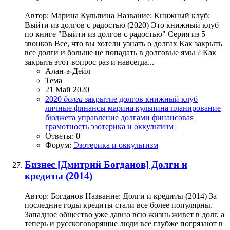
Автор: Марина Кульпина Название: Книжный клуб:
Выйти из долгов с радостью (2020) Это книжный клуб
по книге "Выйти из долгов с радостью" Серия из 5
звонков Все, что вы хотели узнать о долгах Как закрыть
все долги и больше не попадать в долговые ямы ? Как
закрыть этот вопрос раз и навсегда...
Алан-э-Дейл
Тема
21 Май 2020
2020
долги
закрытие долгов
книжный клуб
личные финансы
марина кульпина
планирование
бюджета
управление долгами
финансовая
грамотность
эзотерика и оккультизм
Ответы: 0
Форум:
Эзотерика и оккультизм
Бизнес
[Дмитрий Богданов] Долги и
кредиты (2014)
Автор: Богданов Название: Долги и кредиты (2014) За
последние годы кредиты стали все более популярны.
Западное общество уже давно всю жизнь живет в долг, а
теперь и русскоговорящие люди все глубже погрязают в