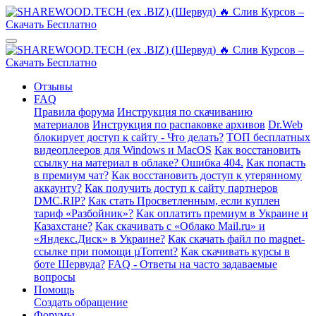
Отзывы
FAQ
Правила форума
Инструкция по скачиванию
материалов
Инструкция по распаковке архивов
Dr.Web
блокирует доступ к сайту - Что делать?
ТОП бесплатных
видеоплееров для Windows и MacOS
Как восстановить
ссылку на материал в облаке? Ошибка 404.
Как попасть
в премиум чат?
Как восстановить доступ к утерянному
аккаунту?
Как получить доступ к сайту партнеров
DMC.RIP?
Как стать Просветленным, если куплен
тариф «Разбойник»?
Как оплатить премиум в Украине и
Казахстане?
Как скачивать с «Облако Mail.ru» и
«Яндекс.Диск» в Украине?
Как скачать файл по magnet-
ссылке при помощи µTorrent?
Как скачивать курсы в
боте Шервуда?
FAQ - Ответы на часто задаваемые
вопросы
Помощь
Создать обращение
Форумы