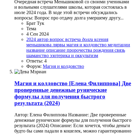
Очередная встреча Меньшиковой со своими учениками
и вольными слушателями школы, которая состоялась в
июле 2024 года. В ходе этой встречи обсуждались
вопросы: Вопрос про отдачу долга умершему другу...
Брат Тук
Тема
4 Сен 2024
2024
автор
вопрос
встреча
долги
ксения
меньшикова
лярвы
магия и колдовство
медитации
название
описание
пророчества
рождения
связь
шаманство
эзотерика и оккультизм
Ответы: 4
Форум:
Магия и колдовство
Магия и колдовство
[Елена Филиппова] Две
проверенные денежные рунические
формулы для получения быстрого
результата (2024)
Автор: Елена Филиппова Название: Две проверенные
денежные рунические формулы для получения быстрого
результата (2024) Описание: Если хочется, чтобы деньги
будто бы сами падали в кошелек, можно гарантированно