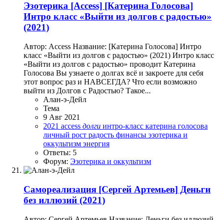
Эзотерика
[Access] [Катерина Голосова]
Интро класс «Выйти из долгов с радостью»
(2021)
Автор: Access Название: [Катерина Голосова] Интро
класс «Выйти из долгов с радостью» (2021) Интро класс
«Выйти из долгов с радостью» проводит Катерина
Голосова Вы узнаете о долгах всё и закроете для себя
этот вопрос раз и НАВСЕГДА? Что если возможно
выйти из Долгов с Радостью? Такое...
Алан-э-Дейл
Тема
9 Авг 2021
2021
access
долги
интро-класс
катерина голосова
личный рост
радость
финансы
эзотерика и
оккультизм
энергия
Ответы: 5
Форум:
Эзотерика и оккультизм
Самореализация
[Сергей Артемьев] Деньги
без иллюзий (2021)
Автор: Сергей Артемьев Название: Деньги без иллюзий