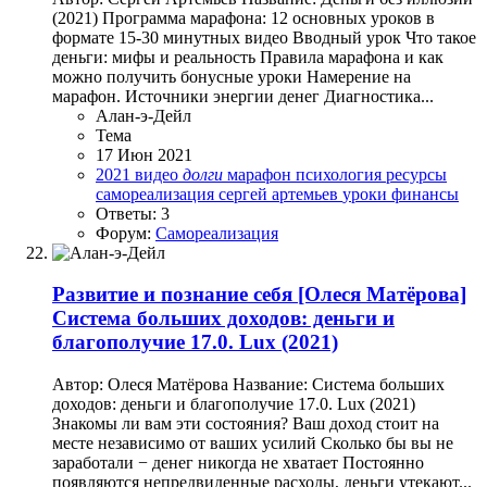
(2021) Программа марафона: 12 основных уроков в
формате 15-30 минутных видео Вводный урок Что такое
деньги: мифы и реальность Правила марафона и как
можно получить бонусные уроки Намерение на
марафон. Источники энергии денег Диагностика...
Алан-э-Дейл
Тема
17 Июн 2021
2021
видео
долги
марафон
психология
ресурсы
самореализация
сергей артемьев
уроки
финансы
Ответы: 3
Форум:
Самореализация
Развитие и познание себя
[Олеся Матёрова]
Система больших доходов: деньги и
благополучие 17.0. Lux (2021)
Автор: Олеся Матёрова Название: Система больших
доходов: деньги и благополучие 17.0. Lux (2021)
Знакомы ли вам эти состояния? Ваш доход стоит на
месте независимо от ваших усилий Сколько бы вы не
заработали − денег никогда не хватает Постоянно
появляются непредвиденные расходы, деньги утекают...