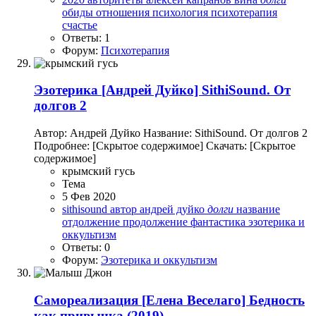
обиды
отношения
психология
психотерапия
счастье
Ответы: 1
Форум:
Психотерапия
Эзотерика
[Андрей Дуйко] SithiSound. От
долгов 2
Автор: Андрей Дуйко Название: SithiSound. От долгов 2
Подробнее: [Скрытое содержимое] Скачать: [Скрытое
содержимое]
крымский гусь
Тема
5 Фев 2020
sithisound
автор
андрей дуйко
долги
название
отдолжение
продолжение
фантастика
эзотерика и
оккультизм
Ответы: 0
Форум:
Эзотерика и оккультизм
Самореализация
[Елена Веселаго] Бедность
как привычка (2019)