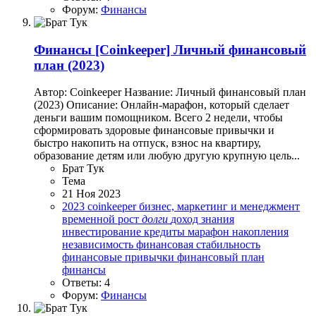
Форум:
Финансы
Финансы
[Coinkeeper] Личный финансовый
план (2023)
Автор: Coinkeeper Название: Личный финансовый план
(2023) Описание: Онлайн-марафон, который сделает
деньги вашим помощником. Всего 2 недели, чтобы
сформировать здоровые финансовые привычки и
быстро накопить на отпуск, взнос на квартиру,
образование детям или любую другую крупную цель...
Брат Тук
Тема
21 Ноя 2023
2023
coinkeeper
бизнес, маркетинг и менеджмент
временной рост
долги
доход
знания
инвестирование
кредиты
марафон
накопления
независимость
финансовая стабильность
финансовые привычки
финансовый план
финансы
Ответы: 4
Форум:
Финансы