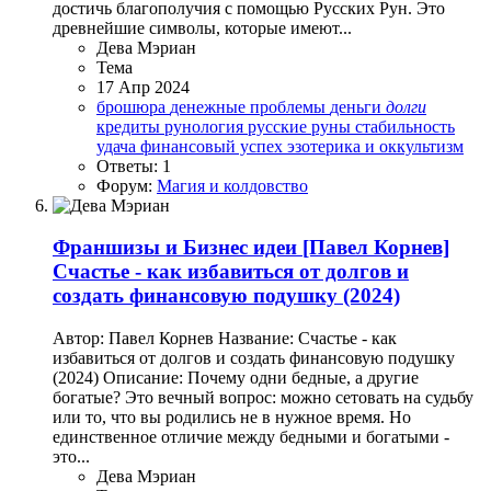
достичь благополучия с помощью Русских Рун. Это
древнейшие символы, которые имеют...
Дева Мэриан
Тема
17 Апр 2024
брошюра
денежные проблемы
деньги
долги
кредиты
рунология
русские руны
стабильность
удача
финансовый успех
эзотерика и оккультизм
Ответы: 1
Форум:
Магия и колдовство
Франшизы и Бизнес идеи
[Павел Корнев]
Счастье - как избавиться от долгов и
создать финансовую подушку (2024)
Автор: Павел Корнев Название: Счастье - как
избавиться от долгов и создать финансовую подушку
(2024) Описание: Почему одни бедные, а другие
богатые? Это вечный вопрос: можно сетовать на судьбу
или то, что вы родились не в нужное время. Но
единственное отличие между бедными и богатыми -
это...
Дева Мэриан