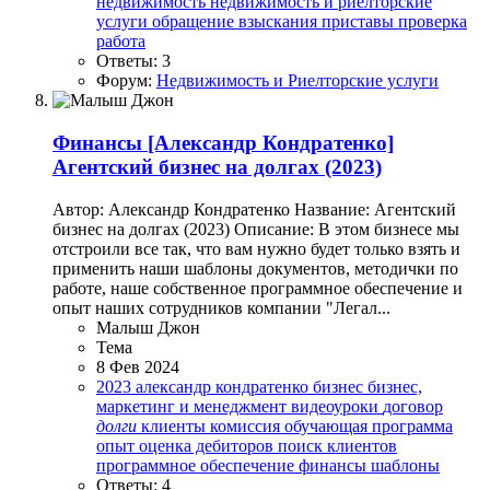
недвижимость
недвижимость и риелторские
услуги
обращение взыскания
приставы
проверка
работа
Ответы: 3
Форум:
Недвижимость и Риелторские услуги
Финансы
[Александр Кондратенко]
Агентский бизнес на долгах (2023)
Автор: Александр Кондратенко Название: Агентский
бизнес на долгах (2023) Описание: В этом бизнесе мы
отстроили все так, что вам нужно будет только взять и
применить наши шаблоны документов, методички по
работе, наше собственное программное обеспечение и
опыт наших сотрудников компании "Легал...
Малыш Джон
Тема
8 Фев 2024
2023
александр кондратенко
бизнес
бизнес,
маркетинг и менеджмент
видеоуроки
договор
долги
клиенты
комиссия
обучающая программа
опыт
оценка дебиторов
поиск клиентов
программное обеспечение
финансы
шаблоны
Ответы: 4