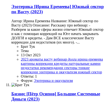
Эзотерика
[Ирина Еремеева] Южный сектор
по Васту (2023)
Автор: Ирина Еремеева Название: Южный сектор по
Васту (2023) Описание: Расскажу про вебинар: -
Разберем за какие сферы жизни отвечает Южный сектор
и как с помощью коррекций на Юге начать закрывать
ДОЛГИ и кредиты. - Дам ВСЕ классические Васту
коррекции для недостатков (их много). -...
Брат Тук
Тема
13 Окт 2023
2023
ароматы
васту
вебинар
долги
ирина еремеева
картины
коррекции
кредиты
натуральные камни
недостатки
рекомендации
секторы
тонкие
коррекции
эзотерика и оккультизм
южный сектор
Ответы: 1
Форум:
Эзотерика и оккультизм
Бизнес
[Пётр Осипов] Большие Системные
Деньги (2023)