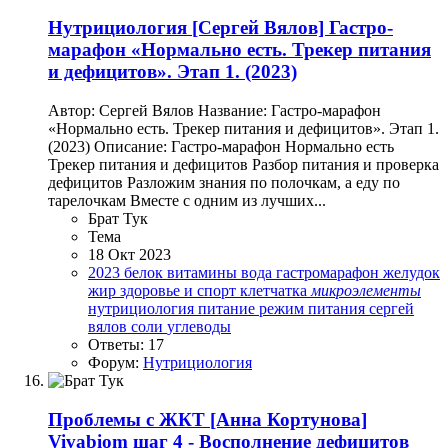
Нутрициология
[Сергей Вялов] Гастро-
марафон «Нормально есть. Трекер питания
и дефицитов». Этап 1. (2023)
Автор: Сергей Вялов Название: Гастро-марафон
«Нормально есть. Трекер питания и дефицитов». Этап 1.
(2023) Описание: Гастро-марафон Нормально есть
Трекер питания и дефицитов Разбор питания и проверка
дефицитов Разложим знания по полочкам, а еду по
тарелочкам Вместе с одним из лучших...
Брат Тук
Тема
18 Окт 2023
2023
белок
витамины
вода
гастромарафон
желудок
жир
здоровье и спорт
клетчатка
микроэлементы
нутрициология
питание
режим питания
сергей
вялов
соли
углеводы
Ответы: 17
Форум:
Нутрициология
Проблемы с ЖКТ
[Анна Кортунова]
Vivabiom шаг 4 - Восполнение дефицитов