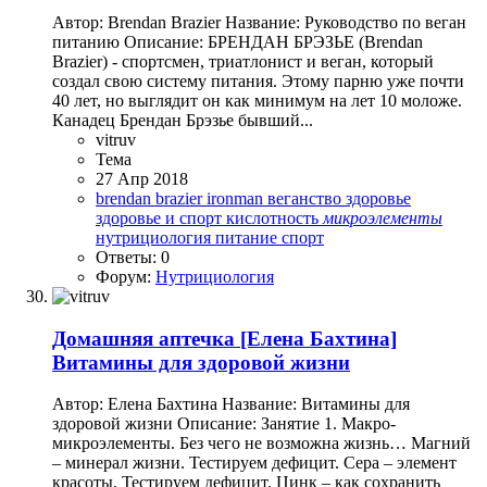
Автор: Brendan Brazier Название: Руководство по веган
питанию Описание: БРЕНДАН БРЭЗЬЕ (Brendan
Brazier) - спортсмен, триатлонист и веган, который
создал свою систему питания. Этому парню уже почти
40 лет, но выглядит он как минимум на лет 10 моложе.
Канадец Брендан Брэзье бывший...
vitruv
Тема
27 Апр 2018
brendan brazier
ironman
веганство
здоровье
здоровье и спорт
кислотность
микроэлементы
нутрициология
питание
спорт
Ответы: 0
Форум:
Нутрициология
Домашняя аптечка
[Елена Бахтина]
Витамины для здоровой жизни
Автор: Елена Бахтина Название: Витамины для
здоровой жизни Описание: Занятие 1. Макро-
микроэлементы. Без чего не возможна жизнь… Магний
– минерал жизни. Тестируем дефицит. Сера – элемент
красоты. Тестируем дефицит. Цинк – как сохранить