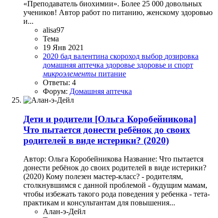
«Преподаватель биохимии». Более 25 000 довольных
учеников! Автор работ по питанию, женскому здоровью
и...
alisa97
Тема
19 Янв 2021
2020
бад
валентина скороход
выбор
дозировка
домашняя аптечка
здоровье
здоровье и спорт
микроэлементы
питание
Ответы: 4
Форум:
Домашняя аптечка
Дети и родители
[Ольга Коробейникова]
Что пытается донести ребёнок до своих
родителей в виде истерики? (2020)
Автор: Ольга Коробейникова Название: Что пытается
донести ребёнок до своих родителей в виде истерики?
(2020) Кому полезен мастер-класс? - родителям,
столкнувшимся с данной проблемой - будущим мамам,
чтобы избежать такого рода поведения у ребенка - тета-
практикам и консультантам для повышения...
Алан-э-Дейл