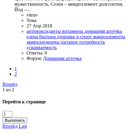
мужественность. Селен – микроэлемент долголетия.
Йод –...
vitruv
Тема
27 Апр 2018
антивоксиданты
витамины
домашняя аптечка
елена бахтина
здоровье и спорт
макроэлементы
микроэлементы
питание
потребность
усваиваемость
Ответы: 0
Форум:
Домашняя аптечка
1
2
Вперёд
1 из 2
Перейти к странице
Выполнить
Вперёд
Last