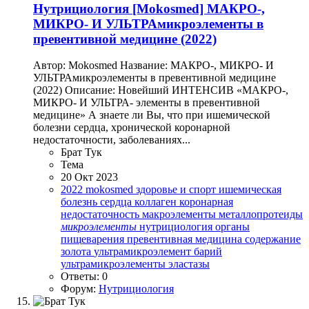
Нутрициология
[Mokosmed] МАКРО-,
МИКРО- И УЛЬТРАмикроэлементы в
превентивной медицине (2022)
Автор: Mokosmed Название: МАКРО-, МИКРО- И
УЛЬТРАмикроэлементы в превентивной медицине
(2022) Описание: Новейший ИНТЕНСИВ «МАКРО-,
МИКРО- И УЛЬТРА- элементы в превентивной
медицине» А знаете ли Вы, что при ишемической
болезни сердца, хронической коронарной
недостаточности, заболеваниях...
Брат Тук
Тема
20 Окт 2023
2022
mokosmed
здоровье и спорт
ишемическая
болезнь сердца
коллаген
коронарная
недостаточность
макроэлементы
металлопротеиды
микроэлементы
нутрициология
органы
пищеварения
превентивная медицина
содержание
золота
ультрамикроэлемент барий
ультрамикроэлементы
эластазы
Ответы: 0
Форум:
Нутрициология