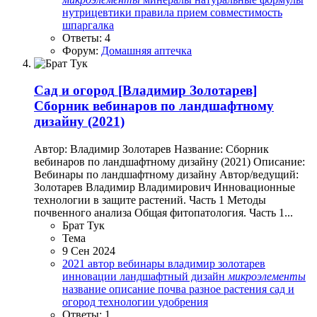
нутрицевтики
правила
прием
совместимость
шпаргалка
Ответы: 4
Форум:
Домашняя аптечка
Сад и огород
[Владимир Золотарев]
Сборник вебинаров по ландшафтному
дизайну (2021)
Автор: Владимир Золотарев Название: Сборник
вебинаров по ландшафтному дизайну (2021) Описание:
Вебинары по ландшафтному дизайну Автор/ведущий:
Золотарев Владимир Владимирович Инновационные
технологии в защите растений. Часть 1 Методы
почвенного анализа Общая фитопатология. Часть 1...
Брат Тук
Тема
9 Сен 2024
2021
автор
вебинары
владимир золотарев
инновации
ландшафтный дизайн
микроэлементы
название
описание
почва
разное
растения
сад и
огород
технологии
удобрения
Ответы: 1