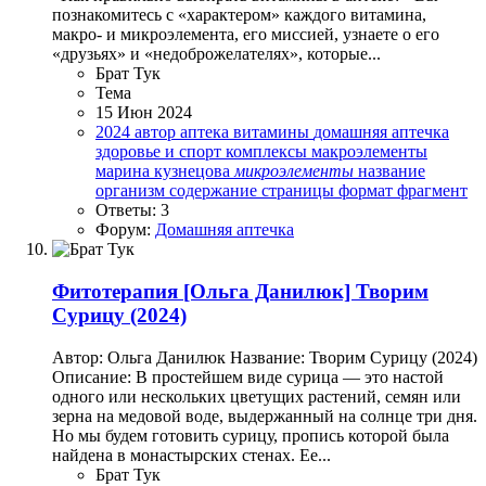
познакомитесь с «характером» каждого витамина,
макро- и микроэлемента, его миссией, узнаете о его
«друзьях» и «недоброжелателях», которые...
Брат Тук
Тема
15 Июн 2024
2024
автор
аптека
витамины
домашняя аптечка
здоровье и спорт
комплексы
макроэлементы
марина кузнецова
микроэлементы
название
организм
содержание
страницы
формат
фрагмент
Ответы: 3
Форум:
Домашняя аптечка
Фитотерапия
[Ольга Данилюк] Творим
Сурицу (2024)
Автор: Ольга Данилюк Название: Творим Сурицу (2024)
Описание: В простейшем виде сурица — это настой
одного или нескольких цветущих растений, семян или
зерна на медовой воде, выдержанный на солнце три дня.
Но мы будем готовить сурицу, пропись которой была
найдена в монастырских стенах. Ее...
Брат Тук