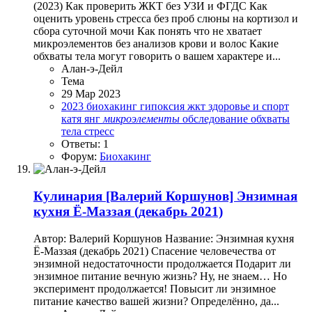
(2023) Как проверить ЖКТ без УЗИ и ФГДС Как
оценить уровень стресса без проб слюны на кортизол и
сбора суточной мочи Как понять что не хватает
микроэлементов без анализов крови и волос Какие
обхваты тела могут говорить о вашем характере и...
Алан-э-Дейл
Тема
29 Мар 2023
2023
биохакинг
гипоксия
жкт
здоровье и спорт
катя янг
микроэлементы
обследование
обхваты
тела
стресс
Ответы: 1
Форум:
Биохакинг
Кулинария
[Валерий Коршунов] Энзимная
кухня Ё-Маззая (декабрь 2021)
Автор: Валерий Коршунов Название: Энзимная кухня
Ё-Маззая (декабрь 2021) Спасение человечества от
энзимной недостаточности продолжается Подарит ли
энзимное питание вечную жизнь? Ну, не знаем… Но
эксперимент продолжается! Повысит ли энзимное
питание качество вашей жизни? Определённо, да...