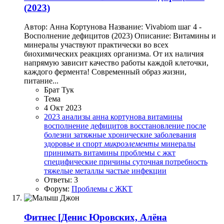
(2023)
Автор: Анна Кортунова Название: Vivabiom шаг 4 -
Восполнение дефицитов (2023) Описание: Витамины и
минералы участвуют практически во всех
биохимических реакциях организма. От их наличия
напрямую зависит качество работы каждой клеточки,
каждого фермента! Современный образ жизни,
питание...
Брат Тук
Тема
4 Окт 2023
2023
анализы
анна кортунова
витамины
восполнение дефицитов
восстановление после
болезни
затяжные хронические заболевания
здоровье и спорт
микроэлементы
минералы
принимать витамины
проблемы с жкт
специфические причины
суточная потребность
тяжелые металлы
частые инфекции
Ответы: 3
Форум:
Проблемы с ЖКТ
Фитнес
[Денис Юровских, Алёна