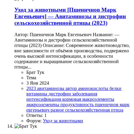
Уход за животными
[Пшеничнов Марк
Евгеньевич] — Авитаминозы и дистрофии
сельскохозяйственной птицы (2023)
Автор: Пшеничнов Марк Евгеньевич Название: —
Авитаминозы и дистрофии сельскохозяйственной
птицы (2023) Описание: Современное животноводство,
вне зависимости от объёмов производства, подвержено
очень высокой интенсификации, в особенности
содержание и выращивание сельскохозяйственной
птицы...
Брат Тук
Тема
3 Янв 2024
2023
авитаминозы
автор
аминокислоты
белки
витамины
дистрофии
заболевания
интенсификация
кормовая
макроэлементы
микроэлементы
продуктивность
пшеничнов марк
евгеньевич
разное
сельскохозяйственная птица
Ответы: 1
Форум:
Уход за животными