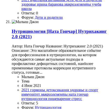
здоровье
ирина баранова
микроэлементы
учеба
школа
Ответы: 0
Форум:
Дети и родители
Нутрициология
[Ната Гончар] Нутрихакинг
2.0 (2021)
Автор: Ната Гончар Название: Нутрихакинг 2.0 (2021)
Описание: Это масштабное образовательное событие
для профессионалов в нутрициологии, на котором
обсуждаются самые актуальные подходы в
профилактике дефицитных состояний, наиболее
применимые протоколы коррекции нутритивного
статуса, готовые...
Малыш Джон
Тема
4 Июн 2021
2021
гормоны
детоксикация
здоровье и спорт
иммунитет
микроэлементы
ната гончар
нутрициология
пищеварение
стресс
Ответы: 5
Форум:
Нутрициология