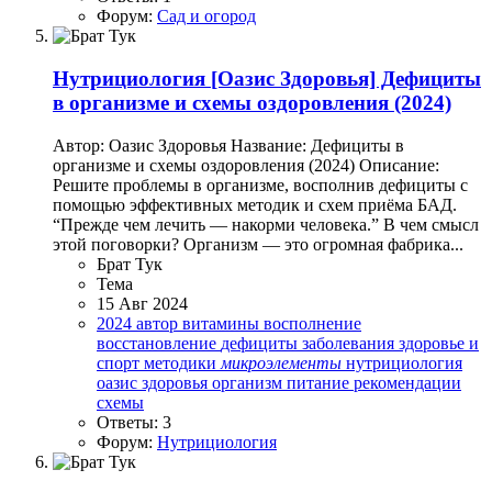
Форум:
Сад и огород
Нутрициология
[Оазис Здоровья] Дефициты
в организме и схемы оздоровления (2024)
Автор: Оазис Здоровья Название: Дефициты в
организме и схемы оздоровления (2024) Описание:
Решите проблемы в организме, восполнив дефициты с
помощью эффективных методик и схем приёма БАД.
“Прежде чем лечить — накорми человека.” В чем смысл
этой поговорки? Организм — это огромная фабрика...
Брат Тук
Тема
15 Авг 2024
2024
автор
витамины
восполнение
восстановление
дефициты
заболевания
здоровье и
спорт
методики
микроэлементы
нутрициология
оазис здоровья
организм
питание
рекомендации
схемы
Ответы: 3
Форум:
Нутрициология