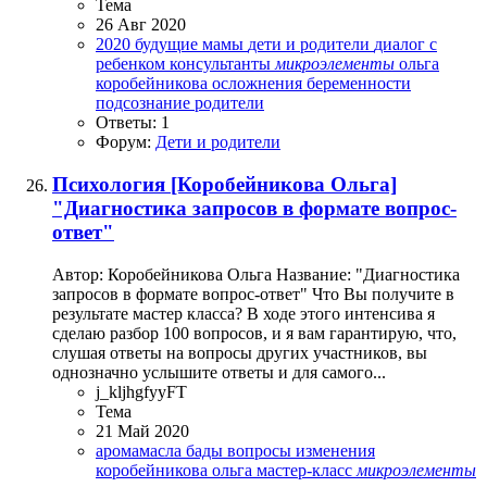
Тема
26 Авг 2020
2020
будущие мамы
дети и родители
диалог с
ребенком
консультанты
микроэлементы
ольга
коробейникова
осложнения беременности
подсознание
родители
Ответы: 1
Форум:
Дети и родители
Психология
[Коробейникова Ольга]
"Диагностика запросов в формате вопрос-
ответ"
Автор: Коробейникова Ольга Название: "Диагностика
запросов в формате вопрос-ответ" Что Вы получите в
результате мастер класса? В ходе этого интенсива я
сделаю разбор 100 вопросов, и я вам гарантирую, что,
слушая ответы на вопросы других участников, вы
однозначно услышите ответы и для самого...
j_kljhgfyyFT
Тема
21 Май 2020
аромамасла
бады
вопросы
изменения
коробейникова ольга
мастер-класс
микроэлементы