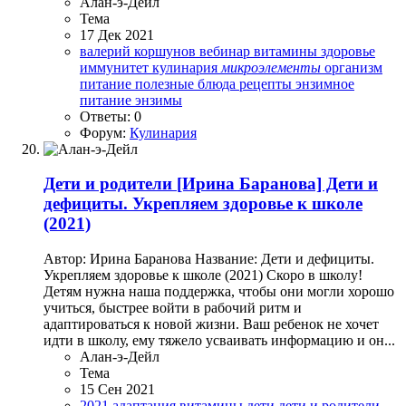
Алан-э-Дейл
Тема
17 Дек 2021
валерий коршунов
вебинар
витамины
здоровье
иммунитет
кулинария
микроэлементы
организм
питание
полезные блюда
рецепты
энзимное
питание
энзимы
Ответы: 0
Форум:
Кулинария
Дети и родители
[Ирина Баранова] Дети и
дефициты. Укрепляем здоровье к школе
(2021)
Автор: Ирина Баранова Название: Дети и дефициты.
Укрепляем здоровье к школе (2021) Скоро в школу!
Детям нужна наша поддержка, чтобы они могли хорошо
учиться, быстрее войти в рабочий ритм и
адаптироваться к новой жизни. Ваш ребенок не хочет
идти в школу, ему тяжело усваивать информацию и он...
Алан-э-Дейл
Тема
15 Сен 2021
2021
адаптация
витамины
дети
дети и родители