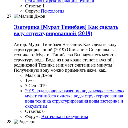
психология
рекомендации
техники
Ответы: 1
Форум:
Психология
Эзотерика
[Мурат Тинибаев] Как сделать
воду структурированной (2019)
Автор: Мурат Тинибаев Название: Как сделать воду
структурированной (2019) Описание: Специальная
техника от Мурата Тинибаева Вы научитесь менять
структуру воды Вода из под крана станет вкусной,
родниковой Техника занимает считанные минуты!
Полученную воду можно применять даже, как...
Малыш Джон
Тема
3 Сен 2019
2019
вода
здоровье
качество воды
микроэлементы
мурат тинибаев
очистка воды
структурированная
вода
техника структурирования воды
эзотерика и
оккультизм
Ответы: 0
Форум:
Эзотерика и оккультизм