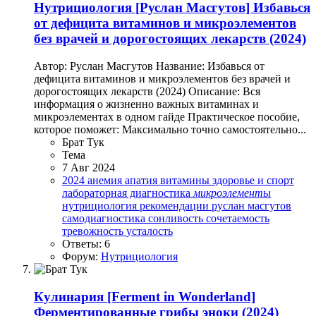
Нутрициология
[Руслан Масгутов] Избавься
от дефицита витаминов и микроэлементов
без врачей и дорогостоящих лекарств (2024)
Автор: Руслан Масгутов Название: Избавься от
дефицита витаминов и микроэлементов без врачей и
дорогостоящих лекарств (2024) Описание: Вся
информация о жизненно важных витаминах и
микроэлементах в одном гайде Практическое пособие,
которое поможет: Максимально точно самостоятельно...
Брат Тук
Тема
7 Авг 2024
2024
анемия
апатия
витамины
здоровье и спорт
лабораторная диагностика
микроэлементы
нутрициология
рекомендации
руслан масгутов
самодиагностика
сонливость
сочетаемость
тревожность
усталость
Ответы: 6
Форум:
Нутрициология
Кулинария
[Ferment in Wonderland]
Ферментированные грибы эноки (2024)