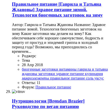
Правильное питание
[Гаврила и Татьяна
Ждановы] Здравое питание зимой.
Технология биогенных заготовок на зиму
Автор: Гаврила и Татьяна Ждановы Название: Здравое
питание зимой. Технология биогенных заготовок на
зиму Какие заготовки мы делаем на зиму? Как
обеспечиваем себе хорошее самочувствие, бодрость и
защиту от простуд и эпидемий гриппа в холодный
период года? Возможно, мы припозднились со
временем...
Роджерc
Тема
28 Апр 2018
биогенные заготовки
витамины
гаврила и татьяна
ждановы
заготовки
здравое питание
кулинария
микроэлементы
правильное питание
соль
уксус
Ответы: 11
Форум:
Правильное питание
Нутрициология
[Brendan Brazier]
Руководство по веган питанию