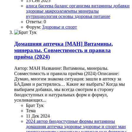
15 Сен 2025
алиса басеева
баланс организма
витамины
добавки
здоровье
микроэлементы
минералы
нутрициология
основы здоровья
питание
Ответы: 0
Форум:
Здоровье и спорт
Домашняя аптечка
[МАН] Витамины,
минералы. Совместимость и правила
приёма (2024)
Автор: МАН Название: Витамины, минералы.
Совместимость и правила приёма (2024) Описание:
Думаю, многим знакома ситуация: зашли в аптеку за
БАДами и растерялись… Какие же выбрать? Когда мы
выбираем добавки, мы всегда смотрим в сторону
биодоступных и натуральных форм и формул,
усиливающих...
Брат Тук
Тема
11 Дек 2024
2024
автор
биодоступные формы
витамины
домашняя аптечка
здоровье
здоровье и спорт
ман
микроэлементы
минералы
натуральные формулы