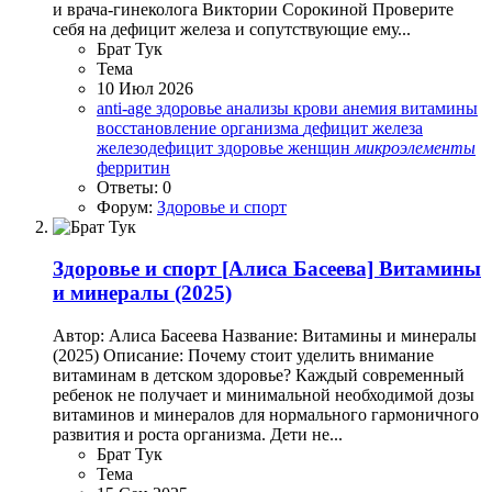
и врача-гинеколога Виктории Сорокиной Проверите
себя на дефицит железа и сопутствующие ему...
Брат Тук
Тема
10 Июл 2026
anti-age здоровье
анализы крови
анемия
витамины
восстановление организма
дефицит железа
железодефицит
здоровье женщин
микроэлементы
ферритин
Ответы: 0
Форум:
Здоровье и спорт
Здоровье и спорт
[Алиса Басеева] Витамины
и минералы (2025)
Автор: Алиса Басеева Название: Витамины и минералы
(2025) Описание: Почему стоит уделить внимание
витаминам в детском здоровье? Каждый современный
ребенок ‌не получает и минимальной ‌необходимой дозы
витаминов и минералов для нормального ‌гармоничного
развития и роста ‌организма. ‌‌Дети не...
Брат Тук
Тема