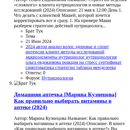
«сложного» клиента нутрициологом и новые методы
исследований (2024) Описание: 21 мая в 12:00 День 1.
Что делать с клиенткой Машей, которой хочется
корректировать все и сразу. 1. На примере Маши
разберем стратегию действий нутрициолога...
Брат Тук
Тема
21 Июн 2024
2024
автор
анализ волос
здоровье и спорт
интенсив
клиент
методы исследований
микроэлементы
нутрициолог
нутрициология
ольга евдокимова
реакция на стресс
сертификат
симптоматика
стратегии
таблица менделеева
Ответы: 0
Форум:
Нутрициология
Домашняя аптечка
[Марина Кузнецова]
Как правильно выбирать витамины в
аптеке (2024)
Автор: Марина Кузнецова Название: Как правильно
выбирать витамины в аптеке (2024) Описание: В книге
«Как правильно выбирать витамины в аптеке?» Вы