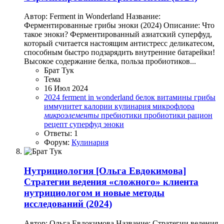
Автор: Ferment in Wonderland Название:
Ферментированные грибы эноки (2024) Описание: Что
такое эноки? Ферментированный азиатский суперфуд,
который считается настоящим антистресс деликатесом,
способным быстро подзарядить внутренние батарейки!
Высокое содержание белка, польза пробиотиков...
Брат Тук
Тема
16 Июл 2024
2024
ferment in wonderland
белок
витамины
грибы
иммунитет
калории
кулинария
микрофлора
микроэлементы
пребиотики
пробиотики
рацион
рецепт
суперфуд
эноки
Ответы: 1
Форум:
Кулинария
Нутрициология
[Ольга Евдокимова]
Стратегии ведения «сложного» клиента
нутрициологом и новые методы
исследований (2024)
Автор: Ольга Евдокимова Название: Стратегии ведения