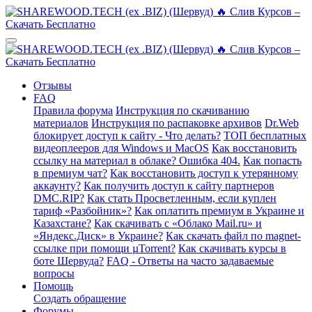
Отзывы
FAQ
Правила форума
Инструкция по скачиванию
материалов
Инструкция по распаковке архивов
Dr.Web
блокирует доступ к сайту - Что делать?
ТОП бесплатных
видеоплееров для Windows и MacOS
Как восстановить
ссылку на материал в облаке? Ошибка 404.
Как попасть
в премиум чат?
Как восстановить доступ к утерянному
аккаунту?
Как получить доступ к сайту партнеров
DMC.RIP?
Как стать Просветленным, если куплен
тариф «Разбойник»?
Как оплатить премиум в Украине и
Казахстане?
Как скачивать с «Облако Mail.ru» и
«Яндекс.Диск» в Украине?
Как скачать файл по magnet-
ссылке при помощи µTorrent?
Как скачивать курсы в
боте Шервуда?
FAQ - Ответы на часто задаваемые
вопросы
Помощь
Создать обращение
Форумы