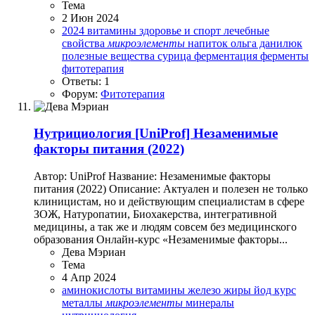
Тема
2 Июн 2024
2024
витамины
здоровье и спорт
лечебные
свойства
микроэлементы
напиток
ольга данилюк
полезные вещества
сурица
ферментация
ферменты
фитотерапия
Ответы: 1
Форум:
Фитотерапия
Нутрициология
[UniProf] Незаменимые
факторы питания (2022)
Автор: UniProf Название: Незаменимые факторы
питания (2022) Описание: Актуален и полезен не только
клиницистам, но и действующим специалистам в сфере
ЗОЖ, Натуропатии, Биохакерства, интегративной
медицины, а так же и людям совсем без медицинского
образования Онлайн-курс «Незаменимые факторы...
Дева Мэриан
Тема
4 Апр 2024
аминокислоты
витамины
железо
жиры
йод
курс
металлы
микроэлементы
минералы