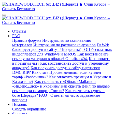
Отзывы
FAQ
Правила форума
Инструкция по скачиванию
материалов
Инструкция по распаковке архивов
Dr.Web
блокирует доступ к сайту - Что делать?
ТОП бесплатных
видеоплееров для Windows и MacOS
Как восстановить
ссылку на материал в облаке? Ошибка 404.
Как попасть
в премиум чат?
Как восстановить доступ к утерянному
аккаунту?
Как получить доступ к сайту партнеров
DMC.RIP?
Как стать Просветленным, если куплен
тариф «Разбойник»?
Как оплатить премиум в Украине и
Казахстане?
Как скачивать с «Облако Mail.ru» и
«Яндекс.Диск» в Украине?
Как скачать файл по magnet-
ссылке при помощи µTorrent?
Как скачивать курсы в
боте Шервуда?
FAQ - Ответы на часто задаваемые
вопросы
Помощь
Создать обращение
Форумы