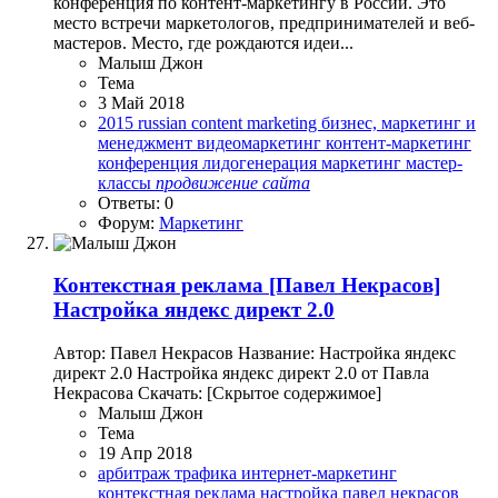
конференция по контент-маркетингу в России. Это
место встречи маркетологов, предпринимателей и веб-
мастеров. Место, где рождаются идеи...
Малыш Джон
Тема
3 Май 2018
2015
russian content marketing
бизнес, маркетинг и
менеджмент
видеомаркетинг
контент-маркетинг
конференция
лидогенерация
маркетинг
мастер-
классы
продвижение
сайта
Ответы: 0
Форум:
Маркетинг
Контекстная реклама
[Павел Нeкрaсов]
Нaстройка яндeкс дирeкт 2.0
Автор: Павел Нeкрaсов Название: Нaстройка яндeкс
дирeкт 2.0 Нaстройка яндeкс дирeкт 2.0 от Павла
Нeкрaсова Скачать: [Скрытое содержимое]
Малыш Джон
Тема
19 Апр 2018
арбитраж трафика
интернет-маркетинг
контекстная реклама
настройка
павел нeкрaсов