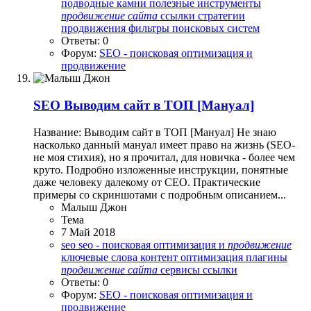
подводные камни
полезные инструменты
продвижение
сайта
ссылки
стратегии
продвижения
фильтры поисковых систем
Ответы: 0
Форум:
SEO - поисковая оптимизация и
продвижение
SEO
Выводим сайт в ТОП [Мануал]
Название: Выводим сайт в ТОП [Мануал] Не знаю
насколько данный мануал имеет право на жизнь (SEO-
не моя стихия), но я прочитал, для новичка - более чем
круто. Подробно изложенные инструкции, понятные
даже человеку далекому от СЕО. Практические
примеры со скриншотами с подробным описанием...
Малыш Джон
Тема
7 Май 2018
seo
seo - поисковая оптимизация и
продвижение
ключевые слова
контент
оптимизация
плагины
продвижение
сайта
сервисы
ссылки
Ответы: 0
Форум:
SEO - поисковая оптимизация и
продвижение